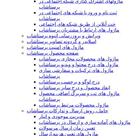
ماژولهای اشتراک‌ گذاری شبکه اجتماعی در
پرستاشاپ
ثبت نام و ورود با شبکه های اجتماعی در
پرستاشاپ
چت آنلاین از طریق شبکه های اجتماعی
ماژول های ارتباط با مشتریان پرستاشاپ
ویرایش و بروزرسانی انبوه پرستاشاپ
اسلایدر و گردونه تصاویر پرستاشاپ
ماژول های امنیت پرستاشاپ
صفحه محصول پرستاشاپ
ماژول های محصولات مجازی پرستاشاپ
ماژول های درج محتوا و ویدیو پرستاشاپ
ماژول های ترکیبات و سفارشی سازی
پرستاشاپ
درج لوگو و برچسب پرستاشاپ
ابعاد محصول و درج سایز پرستاشاپ
ماژول های تب و سربرگ اضافی محصول
پرستاشاپ
ماژول محصولات مرتبط پرستاشاپ
حامل، روش ارسال و تدارکات پرستاشاپ
مدیریت موجودی و انبار
ماژول های آماده سازی و ارسال در پرستاشاپ
تعیین زمان ارسال مرسولات
ماژول های تعیین هزینه ارسال