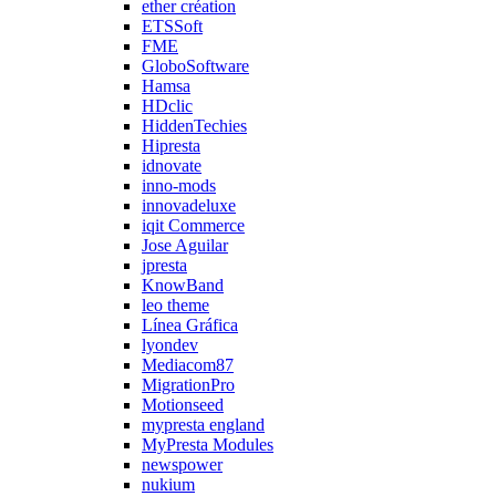
ether création
ETSSoft
FME
GloboSoftware
Hamsa
HDclic
HiddenTechies
Hipresta
idnovate
inno-mods
innovadeluxe
iqit Commerce
Jose Aguilar
jpresta
KnowBand
leo theme
Línea Gráfica
lyondev
Mediacom87
MigrationPro
Motionseed
mypresta england
MyPresta Modules
newspower
nukium