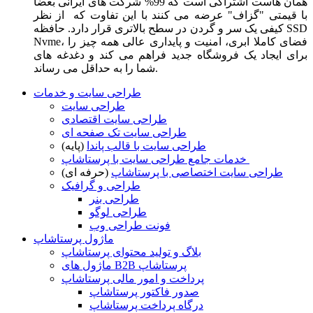
همان هاست اشتراکی است که 99% شرکت های ایرانی بعضا
با قیمتی "گزاف" عرضه می کنند با این تفاوت که از نظر
کیفی یک سر و گردن در سطح بالاتری قرار دارد. حافظه SSD
Nvme، فضای کاملا ابری، امنیت و پایداری عالی همه چیز را
برای ایجاد یک فروشگاه جدید فراهم می کند و دغدغه های
شما را به حداقل می رساند.
طراحی سایت و خدمات
طراحی سایت
طراحی سایت اقتصادی
طراحی سایت تک صفحه ای
طراحی سایت با قالب پاندا
(پایه)
خدمات جامع طراحی سایت با پرستاشاپ
طراحی سایت اختصاصی با پرستاشاپ
(حرفه ای)
طراحی و گرافیک
طراحی بنر
طراحی لوگو
فونت طراحی وب
ماژول پرستاشاپ
بلاگ و تولید محتوای پرستاشاپ
ماژول های B2B پرستاشاپ
پرداخت و امور مالی پرستاشاپ
صدور فاکتور پرستاشاپ
درگاه پرداخت پرستاشاپ