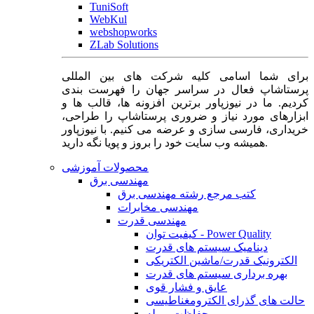
TuniSoft
WebKul
webshopworks
ZLab Solutions
برای شما اسامی کلیه شرکت های بین المللی
پرستاشاپ فعال در سراسر جهان را فهرست بندی
کردیم. ما در نیوزپاور برترین افزونه ها، قالب ها و
ابزارهای مورد نیاز و ضروری پرستاشاپ را طراحی،
خریداری، فارسی سازی و عرضه می کنیم. با نیوزپاور
همیشه وب سایت خود را بروز و پویا نگه دارید.
محصولات آموزشی
مهندسی برق
کتب مرجع رشته مهندسی برق
مهندسی مخابرات
مهندسی قدرت
کیفیت توان - Power Quality
دینامیک سیستم های قدرت
الکترونیک قدرت/ماشین الکتریکی
بهره برداری سیستم های قدرت
عایق و فشار قوی
حالت های گذرای الکترومغناطیسی
حفاظت و رله