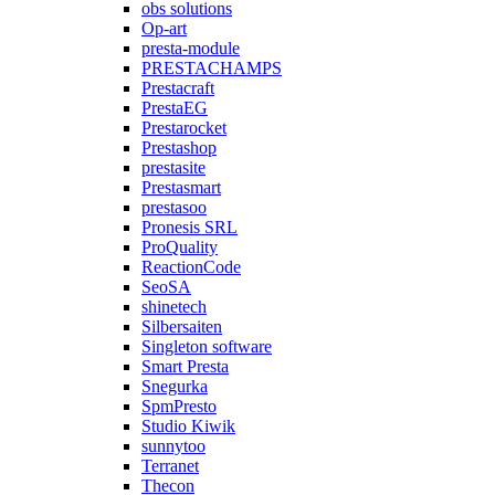
obs solutions
Op-art
presta-module
PRESTACHAMPS
Prestacraft
PrestaEG
Prestarocket
Prestashop
prestasite
Prestasmart
prestasoo
Pronesis SRL
ProQuality
ReactionCode
SeoSA
shinetech
Silbersaiten
Singleton software
Smart Presta
Snegurka
SpmPresto
Studio Kiwik
sunnytoo
Terranet
Thecon