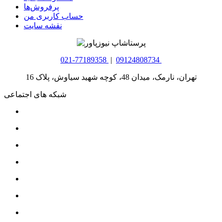
پرفروش‌ها
حساب کاربری من
نقشه سایت
021-77189358
|
09124808734
تهران، نارمک، میدان 48، کوچه شهید سیاوش، پلاک 16
شبکه های اجتماعی