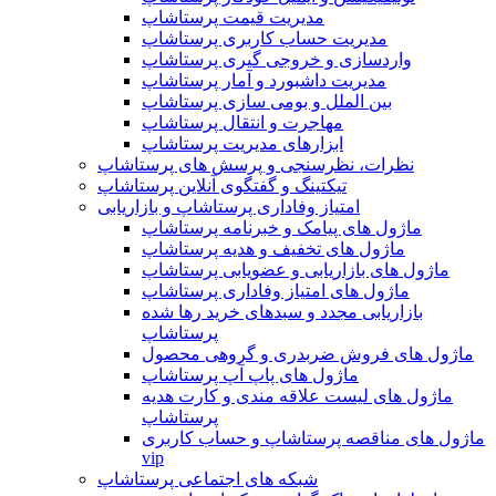
مدیریت قیمت پرستاشاپ
مدیریت حساب کاربری پرستاشاپ
واردسازی و خروجی گیری پرستاشاپ
مدیریت داشبورد و آمار پرستاشاپ
بین الملل و بومی سازی پرستاشاپ
مهاجرت و انتقال پرستاشاپ
ابزارهای مدیریت پرستاشاپ
نظرات، نظرسنجی و پرسش های پرستاشاپ
تیکتینگ و گفتگوی آنلاین پرستاشاپ
امتیاز وفاداری پرستاشاپ و بازاریابی
ماژول های پیامک و خبرنامه پرستاشاپ
ماژول های تخفیف و هدیه پرستاشاپ
ماژول های بازاریابی و عضویابی پرستاشاپ
ماژول های امتیاز وفاداری پرستاشاپ
بازاریابی مجدد و سبدهای خرید رها شده
پرستاشاپ
ماژول های فروش ضربدری و گروهی محصول
ماژول های پاپ آپ پرستاشاپ
ماژول های لیست علاقه مندی و کارت هدیه
پرستاشاپ
ماژول های مناقصه پرستاشاپ و حساب کاربری
vip
شبکه های اجتماعی پرستاشاپ