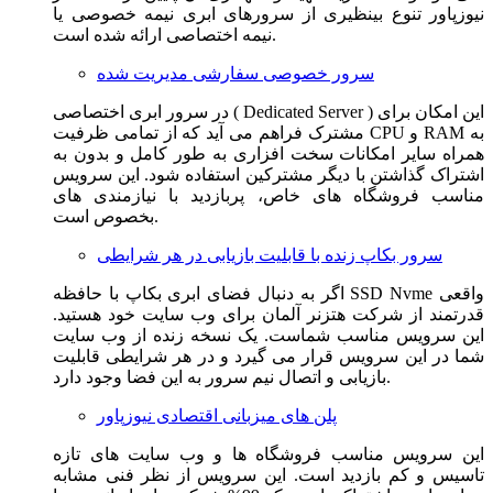
نیوزپاور تنوع بینظیری از سرورهای ابری نیمه خصوصی یا
نیمه اختصاصی ارائه شده است.
سرور خصوصی سفارشی مدیریت شده
در سرور ابری اختصاصی ( Dedicated Server ) این امکان برای
مشترک فراهم می آید که از تمامی ظرفیت CPU و RAM به
همراه سایر امکانات سخت افزاری به طور کامل و بدون به
اشتراک گذاشتن با دیگر مشترکین استفاده شود. این سرویس
مناسب فروشگاه های خاص، پربازدید با نیازمندی های
بخصوص است.
سرور بکاپ زنده با قابلیت بازیابی در هر شرایطی
اگر به دنبال فضای ابری بکاپ با حافظه SSD Nvme واقعی
قدرتمند از شرکت هتزنر آلمان برای وب سایت خود هستید.
این سرویس مناسب شماست. یک نسخه زنده از وب سایت
شما در این سرویس قرار می گیرد و در هر شرایطی قابلیت
بازیابی و اتصال نیم سرور به این فضا وجود دارد.
پلن های میزبانی اقتصادی نیوزپاور
این سرویس مناسب فروشگاه ها و وب سایت های تازه
تاسیس و کم بازدید است. این سرویس از نظر فنی مشابه