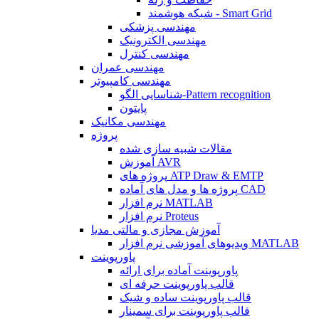
شبکه هوشمند - Smart Grid
مهندسی پزشکی
مهندسی الکترونیک
مهندسی کنترل
مهندسی عمران
مهندسی کامپیوتر
شناسایی الگو-Pattern recognition
پایتون
مهندسی مکانیک
پروژه
مقالات شبیه سازی شده
آموزش AVR
پروژه های ATP Draw & EMTP
پروژه ها و مدل های آماده CAD
نرم افزار MATLAB
نرم افزار Proteus
آموزش مجازی و مالتی مدیا
ویدیوهای آموزشی نرم افزار MATLAB
پاورپوینت
پاورپوینت آماده برای ارائه
قالب پاورپوینت حرفه ای
قالب پاورپوینت ساده و شیک
قالب پاورپوینت برای سمینار