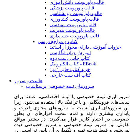
قالب پاورپوینت دانش آموزی
قالب پاورپوینت پزشکی
قالب پاورپوینت روانشناسی
قالب پاورپوینت کشاورزی
قالب پاورپوینت مهندسی
قالب پاورپوینت مدیریت
قالب پاورپوینت حسابداری
کتاب و مراجع درسی
جزوات آموزشی دارای مجوز از اساتید
آموزش زبان انگلیسی
کتاب چاپی دست دوم
کتاب الکترونیک - EBook
خرید کتاب چاپی ( نو )
کتاب آف ست خارجی
هاست و سرور
سرورهای نیمه خصوصی پرستاشاپ
سرور ابری نیمه خصوصی یا نیمه اختصاصی، عمدتا برای
سایت‌های فروشگاهی و با ترافیک بالا استفاده می‌شود. زیرا
این سرورهای ابری نسبت به سرورهای مجازی قدرت و
پایداری بیشتری دارند و تمام سخت افزارهای آن بطور
خصوصی در اختیار کاربر قرار می‌گیرند. در بیشتر مواقع
تفاوتی بین سرور نیمه خصوصی و سرور خصوصی دیده
نمی‌شود و فقط هزینه تهیه و نگهداری آن پایین تر است. در