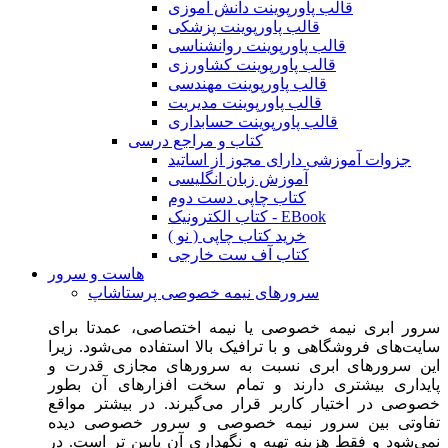
قالب پاورپوینت دانش آموزی
قالب پاورپوینت پزشکی
قالب پاورپوینت روانشناسی
قالب پاورپوینت کشاورزی
قالب پاورپوینت مهندسی
قالب پاورپوینت مدیریت
قالب پاورپوینت حسابداری
کتاب و مراجع درسی
جزوات آموزشی دارای مجوز از اساتید
آموزش زبان انگلیسی
کتاب چاپی دست دوم
کتاب الکترونیک - EBook
خرید کتاب چاپی ( نو )
کتاب آف ست خارجی
هاست و سرور
سرورهای نیمه خصوصی پرستاشاپ
سرور ابری نیمه خصوصی یا نیمه اختصاصی، عمدتا برای
سایت‌های فروشگاهی و با ترافیک بالا استفاده می‌شود. زیرا
این سرورهای ابری نسبت به سرورهای مجازی قدرت و
پایداری بیشتری دارند و تمام سخت افزارهای آن بطور
خصوصی در اختیار کاربر قرار می‌گیرند. در بیشتر مواقع
تفاوتی بین سرور نیمه خصوصی و سرور خصوصی دیده
نمی‌شود و فقط هزینه تهیه و نگهداری آن پایین تر است. در