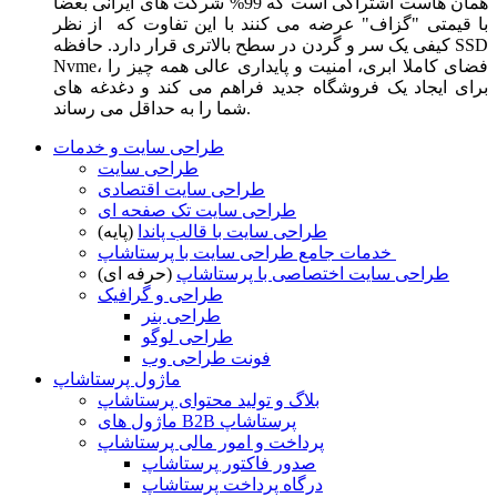
همان هاست اشتراکی است که 99% شرکت های ایرانی بعضا
با قیمتی "گزاف" عرضه می کنند با این تفاوت که از نظر
کیفی یک سر و گردن در سطح بالاتری قرار دارد. حافظه SSD
Nvme، فضای کاملا ابری، امنیت و پایداری عالی همه چیز را
برای ایجاد یک فروشگاه جدید فراهم می کند و دغدغه های
شما را به حداقل می رساند.
طراحی سایت و خدمات
طراحی سایت
طراحی سایت اقتصادی
طراحی سایت تک صفحه ای
طراحی سایت با قالب پاندا
(پایه)
خدمات جامع طراحی سایت با پرستاشاپ
طراحی سایت اختصاصی با پرستاشاپ
(حرفه ای)
طراحی و گرافیک
طراحی بنر
طراحی لوگو
فونت طراحی وب
ماژول پرستاشاپ
بلاگ و تولید محتوای پرستاشاپ
ماژول های B2B پرستاشاپ
پرداخت و امور مالی پرستاشاپ
صدور فاکتور پرستاشاپ
درگاه پرداخت پرستاشاپ