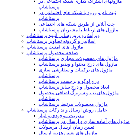
ماژولهای اشتراک‌ گذاری شبکه اجتماعی در
پرستاشاپ
ثبت نام و ورود با شبکه های اجتماعی در
پرستاشاپ
چت آنلاین از طریق شبکه های اجتماعی
ماژول های ارتباط با مشتریان پرستاشاپ
ویرایش و بروزرسانی انبوه پرستاشاپ
اسلایدر و گردونه تصاویر پرستاشاپ
ماژول های امنیت پرستاشاپ
صفحه محصول پرستاشاپ
ماژول های محصولات مجازی پرستاشاپ
ماژول های درج محتوا و ویدیو پرستاشاپ
ماژول های ترکیبات و سفارشی سازی
پرستاشاپ
درج لوگو و برچسب پرستاشاپ
ابعاد محصول و درج سایز پرستاشاپ
ماژول های تب و سربرگ اضافی محصول
پرستاشاپ
ماژول محصولات مرتبط پرستاشاپ
حامل، روش ارسال و تدارکات پرستاشاپ
مدیریت موجودی و انبار
ماژول های آماده سازی و ارسال در پرستاشاپ
تعیین زمان ارسال مرسولات
ماژول های تعیین هزینه ارسال