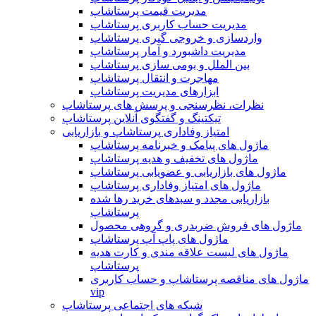
مدیریت قیمت پرستاشاپ
مدیریت حساب کاربری پرستاشاپ
واردسازی و خروجی گیری پرستاشاپ
مدیریت داشبورد و آمار پرستاشاپ
بین الملل و بومی سازی پرستاشاپ
مهاجرت و انتقال پرستاشاپ
ابزارهای مدیریت پرستاشاپ
نظرات، نظرسنجی و پرسش های پرستاشاپ
تیکتینگ و گفتگوی آنلاین پرستاشاپ
امتیاز وفاداری پرستاشاپ و بازاریابی
ماژول های پیامک و خبرنامه پرستاشاپ
ماژول های تخفیف و هدیه پرستاشاپ
ماژول های بازاریابی و عضویابی پرستاشاپ
ماژول های امتیاز وفاداری پرستاشاپ
بازاریابی مجدد و سبدهای خرید رها شده
پرستاشاپ
ماژول های فروش ضربدری و گروهی محصول
ماژول های پاپ آپ پرستاشاپ
ماژول های لیست علاقه مندی و کارت هدیه
پرستاشاپ
ماژول های مناقصه پرستاشاپ و حساب کاربری
vip
شبکه های اجتماعی پرستاشاپ