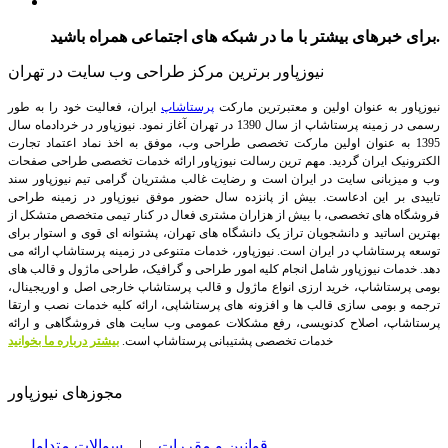
برای خبرهای بیشتر با ما در شبکه های اجتماعی همراه باشید.
نیوزپاور برترین مرکز طراحی وب سایت در تهران
نیوزپاور به عنوان اولین و معتبرترین مارکت
پرستاشاپ
ایران، فعالیت خود را به طور
رسمی در زمینه پرستاشاپ از سال 1390 در تهران آغاز نمود. نیوزپاور در خردادماه سال
1395 به عنوان اولین مارکت تخصصی طراحی وب، موفق به اخذ نماد اعتماد تجارت
الکترونیک ایران گردید. مهم ترین رسالت نیوزپاور ارائه خدمات تخصصی طراحی صفحات
وب و میزبانی سایت در ایران است و رضایت غالب مشتریان گرامی تیم نیوزپاور سند
تاییدی بر این ادعاست. بیش از پانزده سال حضور موفق نیوزپاور در زمینه طراحی
فروشگاه های تخصصی، با بیش از هزاران مشتری فعال در کنار تیمی متخصص متشکل از
بهترین اساتید و دانشجویان تراز یک دانشگاه های تهران، پشتوانه ای قوی و استوار برای
توسعه پرستاشاپ در ایران است.
نیوزپاور، خدمات متنوعی در زمینه پرستاشاپ ارائه می
دهد. خدمات نیوزپاور شامل انجام کلیه امور طراحی و گرافیک، طراحی ماژول و قالب های
بومی پرستاشاپ، خرید ارزی انواع ماژول و قالب پرستاشاپ خارجی اصل و اوریجینال،
ترجمه و بومی سازی قالب ها و افزونه های پرستاشاپی، ارائه کلیه خدمات نصب و ارتقا
پرستاشاپ، اصلاح کدنویسی، رفع مشکلات عمومی وب سایت های فروشگاهی و ارائه
خدمات تخصصی پشتیبانی پرستاشاپ است.
بیشتر درباره ما بخوانید
مجوزهای نیوزپاور
قوانین و مقررات
|
سوالات متداول