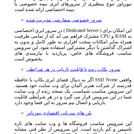
نیوزپاور تنوع بینظیری از سرورهای ابری نیمه خصوصی یا
نیمه اختصاصی ارائه شده است.
سرور خصوصی سفارشی مدیریت شده
در سرور ابری اختصاصی ( Dedicated Server ) این امکان برای
مشترک فراهم می آید که از تمامی ظرفیت CPU و RAM به
همراه سایر امکانات سخت افزاری به طور کامل و بدون به
اشتراک گذاشتن با دیگر مشترکین استفاده شود. این سرویس
مناسب فروشگاه های خاص، پربازدید با نیازمندی های
بخصوص است.
سرور بکاپ زنده با قابلیت بازیابی در هر شرایطی
اگر به دنبال فضای ابری بکاپ با حافظه SSD Nvme واقعی
قدرتمند از شرکت هتزنر آلمان برای وب سایت خود هستید.
این سرویس مناسب شماست. یک نسخه زنده از وب سایت
شما در این سرویس قرار می گیرد و در هر شرایطی قابلیت
بازیابی و اتصال نیم سرور به این فضا وجود دارد.
پلن های میزبانی اقتصادی نیوزپاور
این سرویس مناسب فروشگاه ها و وب سایت های تازه
تاسیس و کم بازدید است. این سرویس از نظر فنی مشابه