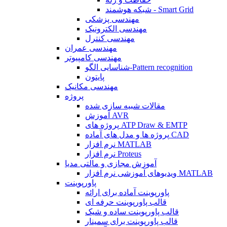
شبکه هوشمند - Smart Grid
مهندسی پزشکی
مهندسی الکترونیک
مهندسی کنترل
مهندسی عمران
مهندسی کامپیوتر
شناسایی الگو-Pattern recognition
پایتون
مهندسی مکانیک
پروژه
مقالات شبیه سازی شده
آموزش AVR
پروژه های ATP Draw & EMTP
پروژه ها و مدل های آماده CAD
نرم افزار MATLAB
نرم افزار Proteus
آموزش مجازی و مالتی مدیا
ویدیوهای آموزشی نرم افزار MATLAB
پاورپوینت
پاورپوینت آماده برای ارائه
قالب پاورپوینت حرفه ای
قالب پاورپوینت ساده و شیک
قالب پاورپوینت برای سمینار