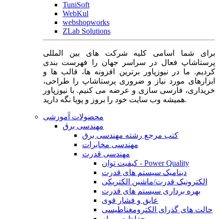
TuniSoft
WebKul
webshopworks
ZLab Solutions
برای شما اسامی کلیه شرکت های بین المللی
پرستاشاپ فعال در سراسر جهان را فهرست بندی
کردیم. ما در نیوزپاور برترین افزونه ها، قالب ها و
ابزارهای مورد نیاز و ضروری پرستاشاپ را طراحی،
خریداری، فارسی سازی و عرضه می کنیم. با نیوزپاور
همیشه وب سایت خود را بروز و پویا نگه دارید.
محصولات آموزشی
مهندسی برق
کتب مرجع رشته مهندسی برق
مهندسی مخابرات
مهندسی قدرت
کیفیت توان - Power Quality
دینامیک سیستم های قدرت
الکترونیک قدرت/ماشین الکتریکی
بهره برداری سیستم های قدرت
عایق و فشار قوی
حالت های گذرای الکترومغناطیسی
حفاظت و رله