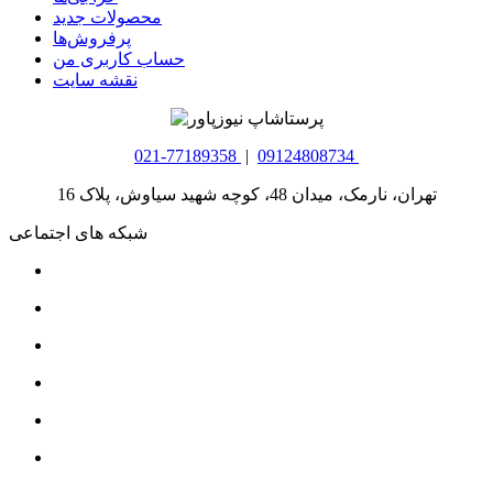
محصولات جدید
پرفروش‌ها
حساب کاربری من
نقشه سایت
021-77189358
|
09124808734
تهران، نارمک، میدان 48، کوچه شهید سیاوش، پلاک 16
شبکه های اجتماعی