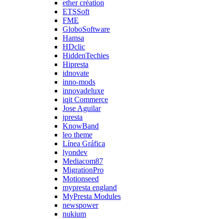
ether création
ETSSoft
FME
GloboSoftware
Hamsa
HDclic
HiddenTechies
Hipresta
idnovate
inno-mods
innovadeluxe
iqit Commerce
Jose Aguilar
jpresta
KnowBand
leo theme
Línea Gráfica
lyondev
Mediacom87
MigrationPro
Motionseed
mypresta england
MyPresta Modules
newspower
nukium