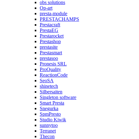
obs solutions
Op-art
presta-module
PRESTACHAMPS
Prestacraft
PrestaEG
Prestarocket
Prestashop
prestasite
Prestasmart
prestasoo
Pronesis SRL
ProQuality
ReactionCode
SeoSA
shinetech
Silbersaiten
Singleton software
Smart Presta
Snegurka
SpmPresto
Studio Kiwik
sunnytoo
Terranet
Thecon