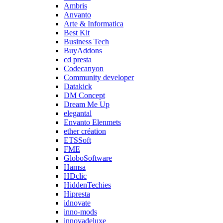
Ambris
Anvanto
Arte & Informatica
Best Kit
Business Tech
BuyAddons
cd presta
Codecanyon
Community developer
Datakick
DM Concept
Dream Me Up
elegantal
Envanto Elenmets
ether création
ETSSoft
FME
GloboSoftware
Hamsa
HDclic
HiddenTechies
Hipresta
idnovate
inno-mods
innovadeluxe