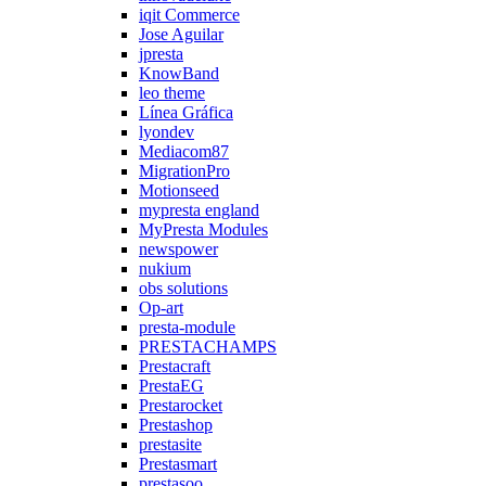
iqit Commerce
Jose Aguilar
jpresta
KnowBand
leo theme
Línea Gráfica
lyondev
Mediacom87
MigrationPro
Motionseed
mypresta england
MyPresta Modules
newspower
nukium
obs solutions
Op-art
presta-module
PRESTACHAMPS
Prestacraft
PrestaEG
Prestarocket
Prestashop
prestasite
Prestasmart
prestasoo