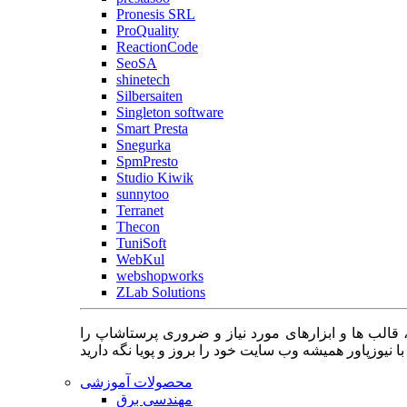
Pronesis SRL
ProQuality
ReactionCode
SeoSA
shinetech
Silbersaiten
Singleton software
Smart Presta
Snegurka
SpmPresto
Studio Kiwik
sunnytoo
Terranet
Thecon
TuniSoft
WebKul
webshopworks
ZLab Solutions
 قالب ها و ابزارهای مورد نیاز و ضروری پرستاشاپ را
محصولات آموزشی
مهندسی برق