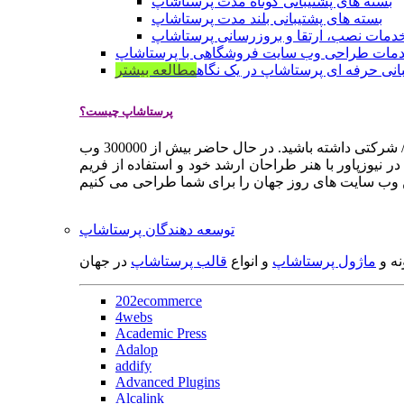
بسته های پشتیبانی کوتاه مدت پرستاشاپ
بسته های پشتیبانی بلند مدت پرستاشاپ
دمات نصب، ارتقا و بروزرسانی پرستاشاپ
مات طراحی وب سایت فروشگاهی با پرستاشاپ
انی حرفه ای پرستاشاپ در یک نگاه
مطالعه بیشتر
پرستاشاپ چیست؟
پرستاشاپ یک سیستم مدیریت وب سایت / فروشگاه آنلاین اپن سورس است که به شما کمک می کند به سرعت یک وب سایت فروشگاهی / شرکتی داشته باشید. در حال حاضر بیش از 300000 وب
 نیوزپاور با هنر طراحان ارشد خود و استفاده از فریم
توسعه دهندگان پرستاشاپ
نه و
ماژول پرستاشاپ
و انواع
قالب پرستاشاپ
در جهان
202ecommerce
4webs
Academic Press
Adalop
addify
Advanced Plugins
Alcalink