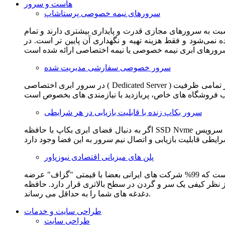
هاست و سرور
سرورهای نیمه خصوصی پرستاشاپ
سبت به سرورهای مجازی قدرت و پایداری بیشتری دارند و تمام
می‌شود و فقط هزینه تهیه و نگهداری آن پایین تر است. در
سرور خصوصی سفارشی مدیریت شده
در سرور ابری اختصاصی ( Dedicated Server ) این امکان برای مشترک فراهم می آید که از تمامی ظرفیت CPU و RAM به همراه سایر امکانات سخت افزاری به طور کامل و بدون به اشتراک گذاشتن با
سرور بکاپ زنده با قابلیت بازیابی در هر شرایطی
اگر به دنبال فضای ابری بکاپ با حافظه SSD Nvme واقعی قدرتمند از شرکت هتزنر آلمان برای وب سایت خود هستید. این سرویس مناسب شماست. یک نسخه زنده از وب سایت شما در این سرویس
پلن های میزبانی اقتصادی نیوزپاور
این سرویس مناسب فروشگاه ها و وب سایت های تازه تاسیس و کم بازدید است. این سرویس از نظر فنی مشابه همان هاست اشتراکی است که 99% شرکت های ایرانی بعضا با قیمتی "گزاف" عرضه
 بالاتری قرار دارد. حافظه SSD Nvme، فضای کاملا ابری، امنیت و پایداری عالی همه چیز را برای ایجاد یک فروشگاه جدید فراهم می کند و
دغدغه های شما را به حداقل می رساند.
طراحی سایت و خدمات
طراحی سایت