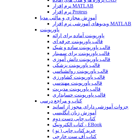
نرم افزار MATLAB
نرم افزار Proteus
آموزش مجازی و مالتی مدیا
ویدیوهای آموزشی نرم افزار MATLAB
پاورپوینت
پاورپوینت آماده برای ارائه
قالب پاورپوینت حرفه ای
قالب پاورپوینت ساده و شیک
قالب پاورپوینت برای سمینار
قالب پاورپوینت دانش آموزی
قالب پاورپوینت پزشکی
قالب پاورپوینت روانشناسی
قالب پاورپوینت کشاورزی
قالب پاورپوینت مهندسی
قالب پاورپوینت مدیریت
قالب پاورپوینت حسابداری
کتاب و مراجع درسی
جزوات آموزشی دارای مجوز از اساتید
آموزش زبان انگلیسی
کتاب چاپی دست دوم
کتاب الکترونیک - EBook
خرید کتاب چاپی ( نو )
کتاب آف ست خارجی