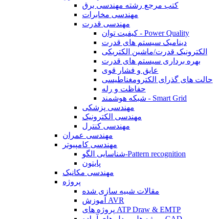
کتب مرجع رشته مهندسی برق
مهندسی مخابرات
مهندسی قدرت
کیفیت توان - Power Quality
دینامیک سیستم های قدرت
الکترونیک قدرت/ماشین الکتریکی
بهره برداری سیستم های قدرت
عایق و فشار قوی
حالت های گذرای الکترومغناطیسی
حفاظت و رله
شبکه هوشمند - Smart Grid
مهندسی پزشکی
مهندسی الکترونیک
مهندسی کنترل
مهندسی عمران
مهندسی کامپیوتر
شناسایی الگو-Pattern recognition
پایتون
مهندسی مکانیک
پروژه
مقالات شبیه سازی شده
آموزش AVR
پروژه های ATP Draw & EMTP
پروژه ها و مدل های آماده CAD