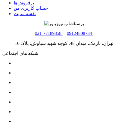
پرفروش‌ها
حساب کاربری من
نقشه سایت
021-77189358
|
09124808734
تهران، نارمک، میدان 48، کوچه شهید سیاوش، پلاک 16
شبکه های اجتماعی