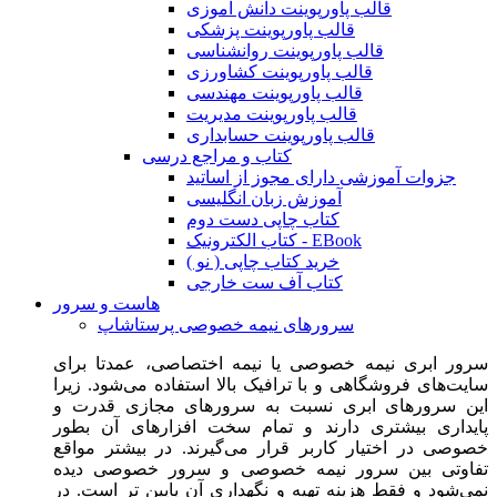
قالب پاورپوینت دانش آموزی
قالب پاورپوینت پزشکی
قالب پاورپوینت روانشناسی
قالب پاورپوینت کشاورزی
قالب پاورپوینت مهندسی
قالب پاورپوینت مدیریت
قالب پاورپوینت حسابداری
کتاب و مراجع درسی
جزوات آموزشی دارای مجوز از اساتید
آموزش زبان انگلیسی
کتاب چاپی دست دوم
کتاب الکترونیک - EBook
خرید کتاب چاپی ( نو )
کتاب آف ست خارجی
هاست و سرور
سرورهای نیمه خصوصی پرستاشاپ
سرور ابری نیمه خصوصی یا نیمه اختصاصی، عمدتا برای
سایت‌های فروشگاهی و با ترافیک بالا استفاده می‌شود. زیرا
این سرورهای ابری نسبت به سرورهای مجازی قدرت و
پایداری بیشتری دارند و تمام سخت افزارهای آن بطور
خصوصی در اختیار کاربر قرار می‌گیرند. در بیشتر مواقع
تفاوتی بین سرور نیمه خصوصی و سرور خصوصی دیده
نمی‌شود و فقط هزینه تهیه و نگهداری آن پایین تر است. در