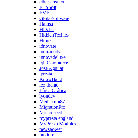
ether création
ETSSoft
FME
GloboSoftware
Hamsa
HDclic
HiddenTechies
Hipresta
idnovate
inno-mods
innovadeluxe
iqit Commerce
Jose Aguilar
jpresta
KnowBand
leo theme
Línea Gráfica
lyondev
Mediacom87
MigrationPro
Motionseed
mypresta england
MyPresta Modules
newspower
nukium