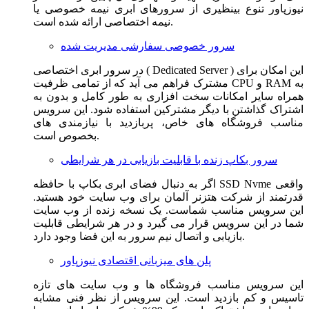
نیوزپاور تنوع بینظیری از سرورهای ابری نیمه خصوصی یا
نیمه اختصاصی ارائه شده است.
سرور خصوصی سفارشی مدیریت شده
در سرور ابری اختصاصی ( Dedicated Server ) این امکان برای
مشترک فراهم می آید که از تمامی ظرفیت CPU و RAM به
همراه سایر امکانات سخت افزاری به طور کامل و بدون به
اشتراک گذاشتن با دیگر مشترکین استفاده شود. این سرویس
مناسب فروشگاه های خاص، پربازدید با نیازمندی های
بخصوص است.
سرور بکاپ زنده با قابلیت بازیابی در هر شرایطی
اگر به دنبال فضای ابری بکاپ با حافظه SSD Nvme واقعی
قدرتمند از شرکت هتزنر آلمان برای وب سایت خود هستید.
این سرویس مناسب شماست. یک نسخه زنده از وب سایت
شما در این سرویس قرار می گیرد و در هر شرایطی قابلیت
بازیابی و اتصال نیم سرور به این فضا وجود دارد.
پلن های میزبانی اقتصادی نیوزپاور
این سرویس مناسب فروشگاه ها و وب سایت های تازه
تاسیس و کم بازدید است. این سرویس از نظر فنی مشابه