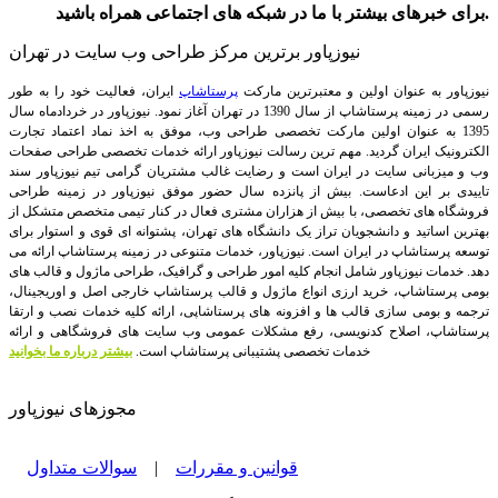
برای خبرهای بیشتر با ما در شبکه های اجتماعی همراه باشید.
نیوزپاور برترین مرکز طراحی وب سایت در تهران
نیوزپاور به عنوان اولین و معتبرترین مارکت
پرستاشاپ
ایران، فعالیت خود را به طور
رسمی در زمینه پرستاشاپ از سال 1390 در تهران آغاز نمود. نیوزپاور در خردادماه سال
1395 به عنوان اولین مارکت تخصصی طراحی وب، موفق به اخذ نماد اعتماد تجارت
الکترونیک ایران گردید. مهم ترین رسالت نیوزپاور ارائه خدمات تخصصی طراحی صفحات
وب و میزبانی سایت در ایران است و رضایت غالب مشتریان گرامی تیم نیوزپاور سند
تاییدی بر این ادعاست. بیش از پانزده سال حضور موفق نیوزپاور در زمینه طراحی
فروشگاه های تخصصی، با بیش از هزاران مشتری فعال در کنار تیمی متخصص متشکل از
بهترین اساتید و دانشجویان تراز یک دانشگاه های تهران، پشتوانه ای قوی و استوار برای
توسعه پرستاشاپ در ایران است.
نیوزپاور، خدمات متنوعی در زمینه پرستاشاپ ارائه می
دهد. خدمات نیوزپاور شامل انجام کلیه امور طراحی و گرافیک، طراحی ماژول و قالب های
بومی پرستاشاپ، خرید ارزی انواع ماژول و قالب پرستاشاپ خارجی اصل و اوریجینال،
ترجمه و بومی سازی قالب ها و افزونه های پرستاشاپی، ارائه کلیه خدمات نصب و ارتقا
پرستاشاپ، اصلاح کدنویسی، رفع مشکلات عمومی وب سایت های فروشگاهی و ارائه
خدمات تخصصی پشتیبانی پرستاشاپ است.
بیشتر درباره ما بخوانید
مجوزهای نیوزپاور
قوانین و مقررات
|
سوالات متداول