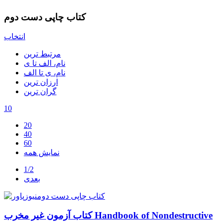
کتاب چاپی دست دوم
انتخاب
مرتبط ترین
نام، الف تا ی
نام، ی تا الف
ارزان ترین
گران ترین
10
20
40
60
نمایش همه
1/2
بعدی
کتاب آزمون غیر مخرب Handbook of Nondestructive