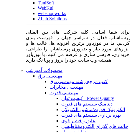
TuniSoft
WebKul
webshopworks
ZLab Solutions
برای شما اسامی کلیه شرکت های بین المللی
پرستاشاپ فعال در سراسر جهان را فهرست بندی
کردیم. ما در نیوزپاور برترین افزونه ها، قالب ها و
ابزارهای مورد نیاز و ضروری پرستاشاپ را طراحی،
خریداری، فارسی سازی و عرضه می کنیم. با نیوزپاور
همیشه وب سایت خود را بروز و پویا نگه دارید.
محصولات آموزشی
مهندسی برق
کتب مرجع رشته مهندسی برق
مهندسی مخابرات
مهندسی قدرت
کیفیت توان - Power Quality
دینامیک سیستم های قدرت
الکترونیک قدرت/ماشین الکتریکی
بهره برداری سیستم های قدرت
عایق و فشار قوی
حالت های گذرای الکترومغناطیسی
حفاظت و رله