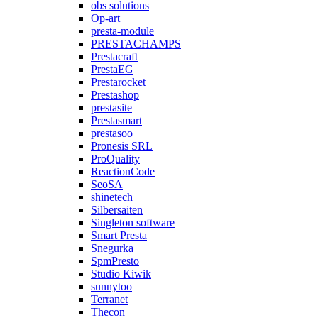
obs solutions
Op-art
presta-module
PRESTACHAMPS
Prestacraft
PrestaEG
Prestarocket
Prestashop
prestasite
Prestasmart
prestasoo
Pronesis SRL
ProQuality
ReactionCode
SeoSA
shinetech
Silbersaiten
Singleton software
Smart Presta
Snegurka
SpmPresto
Studio Kiwik
sunnytoo
Terranet
Thecon