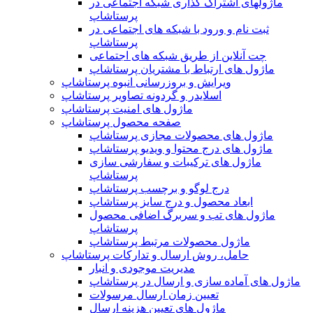
ماژولهای اشتراک‌ گذاری شبکه اجتماعی در
پرستاشاپ
ثبت نام و ورود با شبکه های اجتماعی در
پرستاشاپ
چت آنلاین از طریق شبکه های اجتماعی
ماژول های ارتباط با مشتریان پرستاشاپ
ویرایش و بروزرسانی انبوه پرستاشاپ
اسلایدر و گردونه تصاویر پرستاشاپ
ماژول های امنیت پرستاشاپ
صفحه محصول پرستاشاپ
ماژول های محصولات مجازی پرستاشاپ
ماژول های درج محتوا و ویدیو پرستاشاپ
ماژول های ترکیبات و سفارشی سازی
پرستاشاپ
درج لوگو و برچسب پرستاشاپ
ابعاد محصول و درج سایز پرستاشاپ
ماژول های تب و سربرگ اضافی محصول
پرستاشاپ
ماژول محصولات مرتبط پرستاشاپ
حامل، روش ارسال و تدارکات پرستاشاپ
مدیریت موجودی و انبار
ماژول های آماده سازی و ارسال در پرستاشاپ
تعیین زمان ارسال مرسولات
ماژول های تعیین هزینه ارسال