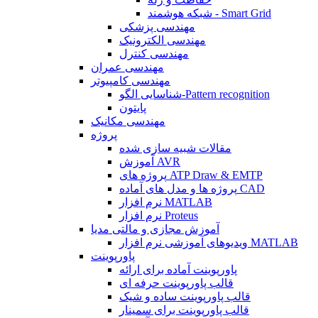
شبکه هوشمند - Smart Grid
مهندسی پزشکی
مهندسی الکترونیک
مهندسی کنترل
مهندسی عمران
مهندسی کامپیوتر
شناسایی الگو-Pattern recognition
پایتون
مهندسی مکانیک
پروژه
مقالات شبیه سازی شده
آموزش AVR
پروژه های ATP Draw & EMTP
پروژه ها و مدل های آماده CAD
نرم افزار MATLAB
نرم افزار Proteus
آموزش مجازی و مالتی مدیا
ویدیوهای آموزشی نرم افزار MATLAB
پاورپوینت
پاورپوینت آماده برای ارائه
قالب پاورپوینت حرفه ای
قالب پاورپوینت ساده و شیک
قالب پاورپوینت برای سمینار