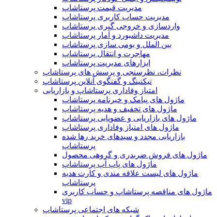
مدیریت قیمت پرستاشاپ
مدیریت حساب کاربری پرستاشاپ
واردسازی و خروجی گیری پرستاشاپ
مدیریت داشبورد و آمار پرستاشاپ
بین الملل و بومی سازی پرستاشاپ
مهاجرت و انتقال پرستاشاپ
ابزارهای مدیریت پرستاشاپ
نظرات، نظرسنجی و پرسش های پرستاشاپ
تیکتینگ و گفتگوی آنلاین پرستاشاپ
امتیاز وفاداری پرستاشاپ و بازاریابی
ماژول های پیامک و خبرنامه پرستاشاپ
ماژول های تخفیف و هدیه پرستاشاپ
ماژول های بازاریابی و عضویابی پرستاشاپ
ماژول های امتیاز وفاداری پرستاشاپ
بازاریابی مجدد و سبدهای خرید رها شده
پرستاشاپ
ماژول های فروش ضربدری و گروهی محصول
ماژول های پاپ آپ پرستاشاپ
ماژول های لیست علاقه مندی و کارت هدیه
پرستاشاپ
ماژول های مناقصه پرستاشاپ و حساب کاربری
vip
شبکه های اجتماعی پرستاشاپ