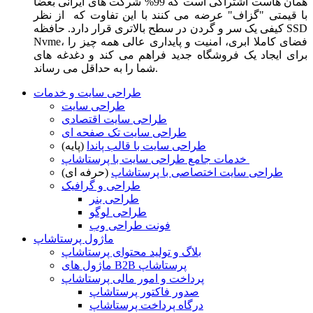
همان هاست اشتراکی است که 99% شرکت های ایرانی بعضا
با قیمتی "گزاف" عرضه می کنند با این تفاوت که از نظر
کیفی یک سر و گردن در سطح بالاتری قرار دارد. حافظه SSD
Nvme، فضای کاملا ابری، امنیت و پایداری عالی همه چیز را
برای ایجاد یک فروشگاه جدید فراهم می کند و دغدغه های
شما را به حداقل می رساند.
طراحی سایت و خدمات
طراحی سایت
طراحی سایت اقتصادی
طراحی سایت تک صفحه ای
طراحی سایت با قالب پاندا
(پایه)
خدمات جامع طراحی سایت با پرستاشاپ
طراحی سایت اختصاصی با پرستاشاپ
(حرفه ای)
طراحی و گرافیک
طراحی بنر
طراحی لوگو
فونت طراحی وب
ماژول پرستاشاپ
بلاگ و تولید محتوای پرستاشاپ
ماژول های B2B پرستاشاپ
پرداخت و امور مالی پرستاشاپ
صدور فاکتور پرستاشاپ
درگاه پرداخت پرستاشاپ