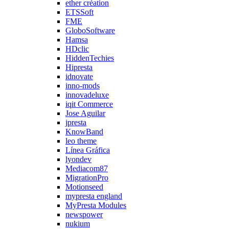
ether création
ETSSoft
FME
GloboSoftware
Hamsa
HDclic
HiddenTechies
Hipresta
idnovate
inno-mods
innovadeluxe
iqit Commerce
Jose Aguilar
jpresta
KnowBand
leo theme
Línea Gráfica
lyondev
Mediacom87
MigrationPro
Motionseed
mypresta england
MyPresta Modules
newspower
nukium