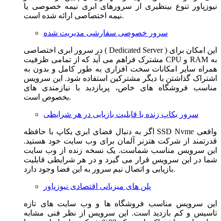
نیوزپاور تنوع بینظیری از سرورهای ابری نیمه خصوصی یا
نیمه اختصاصی ارائه شده است.
سرور خصوصی سفارشی مدیریت شده
در سرور ابری اختصاصی ( Dedicated Server ) این امکان برای
مشترک فراهم می آید که از تمامی ظرفیت CPU و RAM به
همراه سایر امکانات سخت افزاری به طور کامل و بدون به
اشتراک گذاشتن با دیگر مشترکین استفاده شود. این سرویس
مناسب فروشگاه های خاص، پربازدید با نیازمندی های
بخصوص است.
سرور بکاپ زنده با قابلیت بازیابی در هر شرایطی
اگر به دنبال فضای ابری بکاپ با حافظه SSD Nvme واقعی
قدرتمند از شرکت هتزنر آلمان برای وب سایت خود هستید.
این سرویس مناسب شماست. یک نسخه زنده از وب سایت
شما در این سرویس قرار می گیرد و در هر شرایطی قابلیت
بازیابی و اتصال نیم سرور به این فضا وجود دارد.
پلن های میزبانی اقتصادی نیوزپاور
این سرویس مناسب فروشگاه ها و وب سایت های تازه
تاسیس و کم بازدید است. این سرویس از نظر فنی مشابه