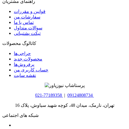
راهنمای مشتریان
قوانین و مقررات
سفارشات من
تماس با ما
سوالات متداول
تیکت پشتیبانی
کاتالوگ محصولات
حراجی‌ها
محصولات جدید
پرفروش‌ها
حساب کاربری من
نقشه سایت
021-77189358
|
09124808734
تهران، نارمک، میدان 48، کوچه شهید سیاوش، پلاک 16
شبکه های اجتماعی