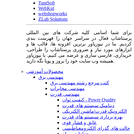
TuniSoft
WebKul
webshopworks
ZLab Solutions
برای شما اسامی کلیه شرکت های بین المللی
پرستاشاپ فعال در سراسر جهان را فهرست بندی
کردیم. ما در نیوزپاور برترین افزونه ها، قالب ها و
ابزارهای مورد نیاز و ضروری پرستاشاپ را طراحی،
خریداری، فارسی سازی و عرضه می کنیم. با نیوزپاور
همیشه وب سایت خود را بروز و پویا نگه دارید.
محصولات آموزشی
مهندسی برق
کتب مرجع رشته مهندسی برق
مهندسی مخابرات
مهندسی قدرت
کیفیت توان - Power Quality
دینامیک سیستم های قدرت
الکترونیک قدرت/ماشین الکتریکی
بهره برداری سیستم های قدرت
عایق و فشار قوی
حالت های گذرای الکترومغناطیسی
حفاظت و رله