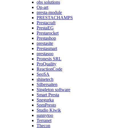
obs solutions
Op-art
presta-module
PRESTACHAMPS
Prestacraft
PrestaEG
Prestarocket
Prestashop
prestasite
Prestasmart
prestasoo
Pronesis SRL
ProQuality
ReactionCode
SeoSA
shinetech
Silbersaiten
Singleton software
Smart Presta
Snegurka
SpmPresto
Studio Kiwik
sunnytoo
Terranet
Thecon