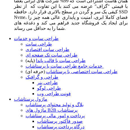
همان هاست اشتراکی است که 99% شرکت های ایرانی بعضا
با قیمتی "گزاف" عرضه می کنند با این تفاوت که از نظر
کیفی یک سر و گردن در سطح بالاتری قرار دارد. حافظه SSD
Nvme، فضای کاملا ابری، امنیت و پایداری عالی همه چیز را
برای ایجاد یک فروشگاه جدید فراهم می کند و دغدغه های
شما را به حداقل می رساند.
طراحی سایت و خدمات
طراحی سایت
طراحی سایت اقتصادی
طراحی سایت تک صفحه ای
طراحی سایت با قالب پاندا
(پایه)
خدمات جامع طراحی سایت با پرستاشاپ
طراحی سایت اختصاصی با پرستاشاپ
(حرفه ای)
طراحی و گرافیک
طراحی بنر
طراحی لوگو
فونت طراحی وب
ماژول پرستاشاپ
بلاگ و تولید محتوای پرستاشاپ
ماژول های B2B پرستاشاپ
پرداخت و امور مالی پرستاشاپ
صدور فاکتور پرستاشاپ
درگاه پرداخت پرستاشاپ