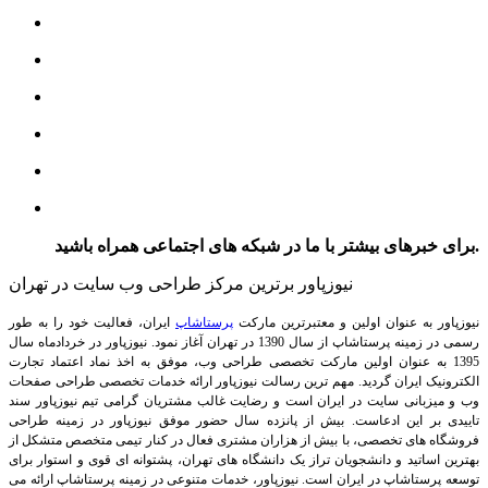
برای خبرهای بیشتر با ما در شبکه های اجتماعی همراه باشید.
نیوزپاور برترین مرکز طراحی وب سایت در تهران
نیوزپاور به عنوان اولین و معتبرترین مارکت
پرستاشاپ
ایران، فعالیت خود را به طور
رسمی در زمینه پرستاشاپ از سال 1390 در تهران آغاز نمود. نیوزپاور در خردادماه سال
1395 به عنوان اولین مارکت تخصصی طراحی وب، موفق به اخذ نماد اعتماد تجارت
الکترونیک ایران گردید. مهم ترین رسالت نیوزپاور ارائه خدمات تخصصی طراحی صفحات
وب و میزبانی سایت در ایران است و رضایت غالب مشتریان گرامی تیم نیوزپاور سند
تاییدی بر این ادعاست. بیش از پانزده سال حضور موفق نیوزپاور در زمینه طراحی
فروشگاه های تخصصی، با بیش از هزاران مشتری فعال در کنار تیمی متخصص متشکل از
بهترین اساتید و دانشجویان تراز یک دانشگاه های تهران، پشتوانه ای قوی و استوار برای
توسعه پرستاشاپ در ایران است.
نیوزپاور، خدمات متنوعی در زمینه پرستاشاپ ارائه می