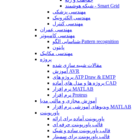
شبکه هوشمند - Smart Grid
مهندسی پزشکی
مهندسی الکترونیک
مهندسی کنترل
مهندسی عمران
مهندسی کامپیوتر
شناسایی الگو-Pattern recognition
پایتون
مهندسی مکانیک
پروژه
مقالات شبیه سازی شده
آموزش AVR
پروژه های ATP Draw & EMTP
پروژه ها و مدل های آماده CAD
نرم افزار MATLAB
نرم افزار Proteus
آموزش مجازی و مالتی مدیا
ویدیوهای آموزشی نرم افزار MATLAB
پاورپوینت
پاورپوینت آماده برای ارائه
قالب پاورپوینت حرفه ای
قالب پاورپوینت ساده و شیک
قالب پاورپوینت برای سمینار