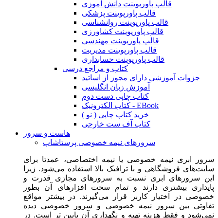
قالب پاورپوینت دانش آموزی
قالب پاورپوینت پزشکی
قالب پاورپوینت روانشناسی
قالب پاورپوینت کشاورزی
قالب پاورپوینت مهندسی
قالب پاورپوینت مدیریت
قالب پاورپوینت حسابداری
کتاب و مراجع درسی
جزوات آموزشی دارای مجوز از اساتید
آموزش زبان انگلیسی
کتاب چاپی دست دوم
کتاب الکترونیک - EBook
خرید کتاب چاپی ( نو )
کتاب آف ست خارجی
هاست و سرور
سرورهای نیمه خصوصی پرستاشاپ
سرور ابری نیمه خصوصی یا نیمه اختصاصی، عمدتا برای
سایت‌های فروشگاهی و با ترافیک بالا استفاده می‌شود. زیرا
این سرورهای ابری نسبت به سرورهای مجازی قدرت و
پایداری بیشتری دارند و تمام سخت افزارهای آن بطور
خصوصی در اختیار کاربر قرار می‌گیرند. در بیشتر مواقع
تفاوتی بین سرور نیمه خصوصی و سرور خصوصی دیده
نمی‌شود و فقط هزینه تهیه و نگهداری آن پایین تر است. در