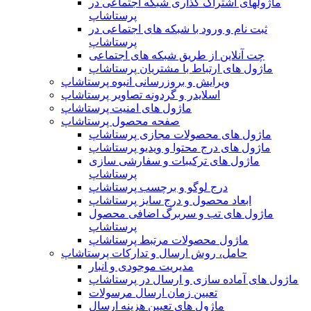
ماژولهای اشتراک‌ گذاری شبکه اجتماعی در
پرستاشاپ
ثبت نام و ورود با شبکه های اجتماعی در
پرستاشاپ
چت آنلاین از طریق شبکه های اجتماعی
ماژول های ارتباط با مشتریان پرستاشاپ
ویرایش و بروزرسانی انبوه پرستاشاپ
اسلایدر و گردونه تصاویر پرستاشاپ
ماژول های امنیت پرستاشاپ
صفحه محصول پرستاشاپ
ماژول های محصولات مجازی پرستاشاپ
ماژول های درج محتوا و ویدیو پرستاشاپ
ماژول های ترکیبات و سفارشی سازی
پرستاشاپ
درج لوگو و برچسب پرستاشاپ
ابعاد محصول و درج سایز پرستاشاپ
ماژول های تب و سربرگ اضافی محصول
پرستاشاپ
ماژول محصولات مرتبط پرستاشاپ
حامل، روش ارسال و تدارکات پرستاشاپ
مدیریت موجودی و انبار
ماژول های آماده سازی و ارسال در پرستاشاپ
تعیین زمان ارسال مرسولات
ماژول های تعیین هزینه ارسال