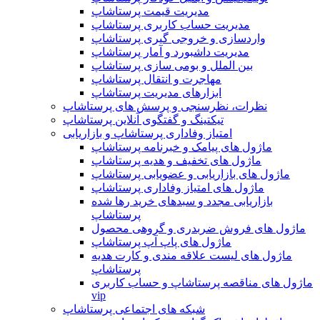
مدیریت قیمت پرستاشاپ
مدیریت حساب کاربری پرستاشاپ
واردسازی و خروجی گیری پرستاشاپ
مدیریت داشبورد و آمار پرستاشاپ
بین الملل و بومی سازی پرستاشاپ
مهاجرت و انتقال پرستاشاپ
ابزارهای مدیریت پرستاشاپ
نظرات، نظرسنجی و پرسش های پرستاشاپ
تیکتینگ و گفتگوی آنلاین پرستاشاپ
امتیاز وفاداری پرستاشاپ و بازاریابی
ماژول های پیامک و خبرنامه پرستاشاپ
ماژول های تخفیف و هدیه پرستاشاپ
ماژول های بازاریابی و عضویابی پرستاشاپ
ماژول های امتیاز وفاداری پرستاشاپ
بازاریابی مجدد و سبدهای خرید رها شده
پرستاشاپ
ماژول های فروش ضربدری و گروهی محصول
ماژول های پاپ آپ پرستاشاپ
ماژول های لیست علاقه مندی و کارت هدیه
پرستاشاپ
ماژول های مناقصه پرستاشاپ و حساب کاربری
vip
شبکه های اجتماعی پرستاشاپ