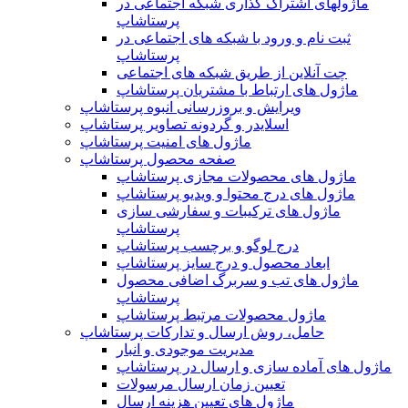
ماژولهای اشتراک‌ گذاری شبکه اجتماعی در
پرستاشاپ
ثبت نام و ورود با شبکه های اجتماعی در
پرستاشاپ
چت آنلاین از طریق شبکه های اجتماعی
ماژول های ارتباط با مشتریان پرستاشاپ
ویرایش و بروزرسانی انبوه پرستاشاپ
اسلایدر و گردونه تصاویر پرستاشاپ
ماژول های امنیت پرستاشاپ
صفحه محصول پرستاشاپ
ماژول های محصولات مجازی پرستاشاپ
ماژول های درج محتوا و ویدیو پرستاشاپ
ماژول های ترکیبات و سفارشی سازی
پرستاشاپ
درج لوگو و برچسب پرستاشاپ
ابعاد محصول و درج سایز پرستاشاپ
ماژول های تب و سربرگ اضافی محصول
پرستاشاپ
ماژول محصولات مرتبط پرستاشاپ
حامل، روش ارسال و تدارکات پرستاشاپ
مدیریت موجودی و انبار
ماژول های آماده سازی و ارسال در پرستاشاپ
تعیین زمان ارسال مرسولات
ماژول های تعیین هزینه ارسال