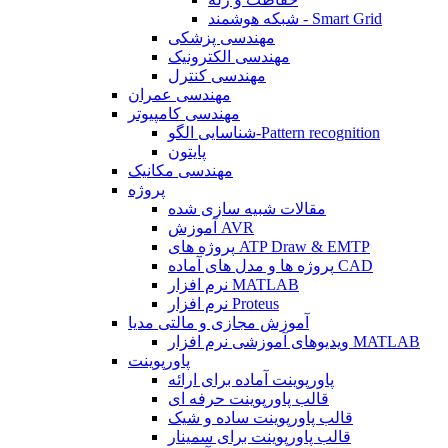
شبکه هوشمند - Smart Grid
مهندسی پزشکی
مهندسی الکترونیک
مهندسی کنترل
مهندسی عمران
مهندسی کامپیوتر
شناسایی الگو-Pattern recognition
پایتون
مهندسی مکانیک
پروژه
مقالات شبیه سازی شده
آموزش AVR
پروژه های ATP Draw & EMTP
پروژه ها و مدل های آماده CAD
نرم افزار MATLAB
نرم افزار Proteus
آموزش مجازی و مالتی مدیا
ویدیوهای آموزشی نرم افزار MATLAB
پاورپوینت
پاورپوینت آماده برای ارائه
قالب پاورپوینت حرفه ای
قالب پاورپوینت ساده و شیک
قالب پاورپوینت برای سمینار