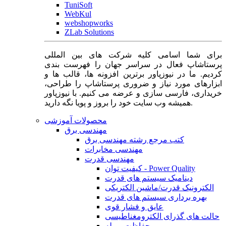
TuniSoft
WebKul
webshopworks
ZLab Solutions
برای شما اسامی کلیه شرکت های بین المللی
پرستاشاپ فعال در سراسر جهان را فهرست بندی
کردیم. ما در نیوزپاور برترین افزونه ها، قالب ها و
ابزارهای مورد نیاز و ضروری پرستاشاپ را طراحی،
خریداری، فارسی سازی و عرضه می کنیم. با نیوزپاور
همیشه وب سایت خود را بروز و پویا نگه دارید.
محصولات آموزشی
مهندسی برق
کتب مرجع رشته مهندسی برق
مهندسی مخابرات
مهندسی قدرت
کیفیت توان - Power Quality
دینامیک سیستم های قدرت
الکترونیک قدرت/ماشین الکتریکی
بهره برداری سیستم های قدرت
عایق و فشار قوی
حالت های گذرای الکترومغناطیسی
حفاظت و رله