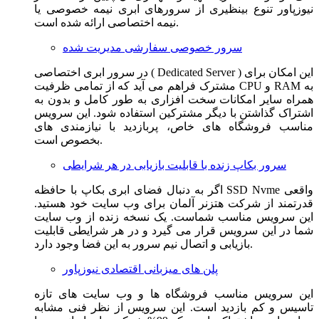
نیوزپاور تنوع بینظیری از سرورهای ابری نیمه خصوصی یا
نیمه اختصاصی ارائه شده است.
سرور خصوصی سفارشی مدیریت شده
در سرور ابری اختصاصی ( Dedicated Server ) این امکان برای
مشترک فراهم می آید که از تمامی ظرفیت CPU و RAM به
همراه سایر امکانات سخت افزاری به طور کامل و بدون به
اشتراک گذاشتن با دیگر مشترکین استفاده شود. این سرویس
مناسب فروشگاه های خاص، پربازدید با نیازمندی های
بخصوص است.
سرور بکاپ زنده با قابلیت بازیابی در هر شرایطی
اگر به دنبال فضای ابری بکاپ با حافظه SSD Nvme واقعی
قدرتمند از شرکت هتزنر آلمان برای وب سایت خود هستید.
این سرویس مناسب شماست. یک نسخه زنده از وب سایت
شما در این سرویس قرار می گیرد و در هر شرایطی قابلیت
بازیابی و اتصال نیم سرور به این فضا وجود دارد.
پلن های میزبانی اقتصادی نیوزپاور
این سرویس مناسب فروشگاه ها و وب سایت های تازه
تاسیس و کم بازدید است. این سرویس از نظر فنی مشابه