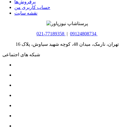
پرفروش‌ها
حساب کاربری من
نقشه سایت
021-77189358
|
09124808734
تهران، نارمک، میدان 48، کوچه شهید سیاوش، پلاک 16
شبکه های اجتماعی