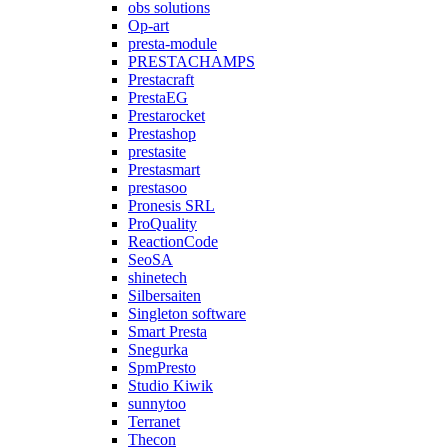
obs solutions
Op-art
presta-module
PRESTACHAMPS
Prestacraft
PrestaEG
Prestarocket
Prestashop
prestasite
Prestasmart
prestasoo
Pronesis SRL
ProQuality
ReactionCode
SeoSA
shinetech
Silbersaiten
Singleton software
Smart Presta
Snegurka
SpmPresto
Studio Kiwik
sunnytoo
Terranet
Thecon