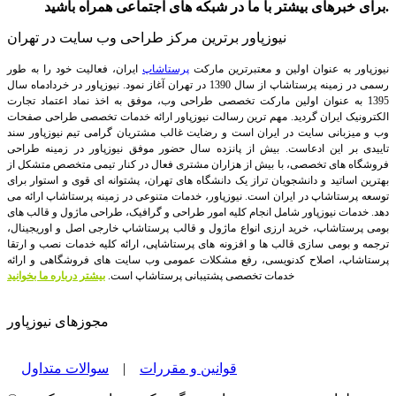
برای خبرهای بیشتر با ما در شبکه های اجتماعی همراه باشید.
نیوزپاور برترین مرکز طراحی وب سایت در تهران
نیوزپاور به عنوان اولین و معتبرترین مارکت
پرستاشاپ
ایران، فعالیت خود را به طور
رسمی در زمینه پرستاشاپ از سال 1390 در تهران آغاز نمود. نیوزپاور در خردادماه سال
1395 به عنوان اولین مارکت تخصصی طراحی وب، موفق به اخذ نماد اعتماد تجارت
الکترونیک ایران گردید. مهم ترین رسالت نیوزپاور ارائه خدمات تخصصی طراحی صفحات
وب و میزبانی سایت در ایران است و رضایت غالب مشتریان گرامی تیم نیوزپاور سند
تاییدی بر این ادعاست. بیش از پانزده سال حضور موفق نیوزپاور در زمینه طراحی
فروشگاه های تخصصی، با بیش از هزاران مشتری فعال در کنار تیمی متخصص متشکل از
بهترین اساتید و دانشجویان تراز یک دانشگاه های تهران، پشتوانه ای قوی و استوار برای
توسعه پرستاشاپ در ایران است.
نیوزپاور، خدمات متنوعی در زمینه پرستاشاپ ارائه می
دهد. خدمات نیوزپاور شامل انجام کلیه امور طراحی و گرافیک، طراحی ماژول و قالب های
بومی پرستاشاپ، خرید ارزی انواع ماژول و قالب پرستاشاپ خارجی اصل و اوریجینال،
ترجمه و بومی سازی قالب ها و افزونه های پرستاشاپی، ارائه کلیه خدمات نصب و ارتقا
پرستاشاپ، اصلاح کدنویسی، رفع مشکلات عمومی وب سایت های فروشگاهی و ارائه
خدمات تخصصی پشتیبانی پرستاشاپ است.
بیشتر درباره ما بخوانید
مجوزهای نیوزپاور
قوانین و مقررات
|
سوالات متداول