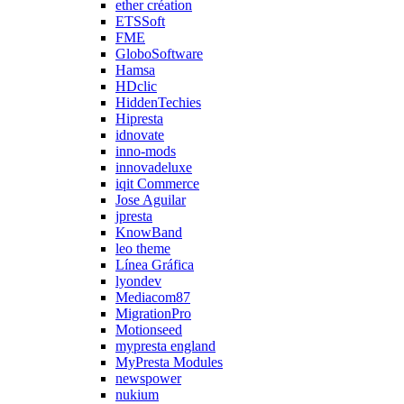
ether création
ETSSoft
FME
GloboSoftware
Hamsa
HDclic
HiddenTechies
Hipresta
idnovate
inno-mods
innovadeluxe
iqit Commerce
Jose Aguilar
jpresta
KnowBand
leo theme
Línea Gráfica
lyondev
Mediacom87
MigrationPro
Motionseed
mypresta england
MyPresta Modules
newspower
nukium