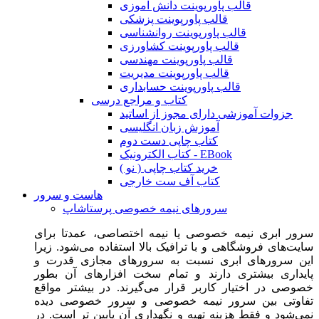
قالب پاورپوینت دانش آموزی
قالب پاورپوینت پزشکی
قالب پاورپوینت روانشناسی
قالب پاورپوینت کشاورزی
قالب پاورپوینت مهندسی
قالب پاورپوینت مدیریت
قالب پاورپوینت حسابداری
کتاب و مراجع درسی
جزوات آموزشی دارای مجوز از اساتید
آموزش زبان انگلیسی
کتاب چاپی دست دوم
کتاب الکترونیک - EBook
خرید کتاب چاپی ( نو )
کتاب آف ست خارجی
هاست و سرور
سرورهای نیمه خصوصی پرستاشاپ
سرور ابری نیمه خصوصی یا نیمه اختصاصی، عمدتا برای
سایت‌های فروشگاهی و با ترافیک بالا استفاده می‌شود. زیرا
این سرورهای ابری نسبت به سرورهای مجازی قدرت و
پایداری بیشتری دارند و تمام سخت افزارهای آن بطور
خصوصی در اختیار کاربر قرار می‌گیرند. در بیشتر مواقع
تفاوتی بین سرور نیمه خصوصی و سرور خصوصی دیده
نمی‌شود و فقط هزینه تهیه و نگهداری آن پایین تر است. در