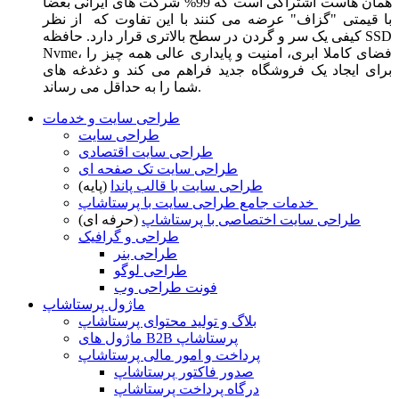
همان هاست اشتراکی است که 99% شرکت های ایرانی بعضا
با قیمتی "گزاف" عرضه می کنند با این تفاوت که از نظر
کیفی یک سر و گردن در سطح بالاتری قرار دارد. حافظه SSD
Nvme، فضای کاملا ابری، امنیت و پایداری عالی همه چیز را
برای ایجاد یک فروشگاه جدید فراهم می کند و دغدغه های
شما را به حداقل می رساند.
طراحی سایت و خدمات
طراحی سایت
طراحی سایت اقتصادی
طراحی سایت تک صفحه ای
طراحی سایت با قالب پاندا
(پایه)
خدمات جامع طراحی سایت با پرستاشاپ
طراحی سایت اختصاصی با پرستاشاپ
(حرفه ای)
طراحی و گرافیک
طراحی بنر
طراحی لوگو
فونت طراحی وب
ماژول پرستاشاپ
بلاگ و تولید محتوای پرستاشاپ
ماژول های B2B پرستاشاپ
پرداخت و امور مالی پرستاشاپ
صدور فاکتور پرستاشاپ
درگاه پرداخت پرستاشاپ