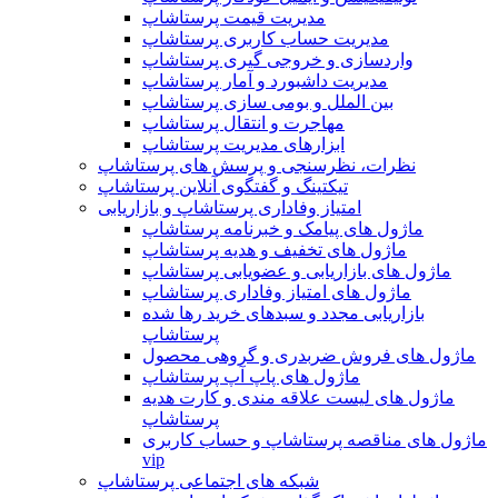
مدیریت قیمت پرستاشاپ
مدیریت حساب کاربری پرستاشاپ
واردسازی و خروجی گیری پرستاشاپ
مدیریت داشبورد و آمار پرستاشاپ
بین الملل و بومی سازی پرستاشاپ
مهاجرت و انتقال پرستاشاپ
ابزارهای مدیریت پرستاشاپ
نظرات، نظرسنجی و پرسش های پرستاشاپ
تیکتینگ و گفتگوی آنلاین پرستاشاپ
امتیاز وفاداری پرستاشاپ و بازاریابی
ماژول های پیامک و خبرنامه پرستاشاپ
ماژول های تخفیف و هدیه پرستاشاپ
ماژول های بازاریابی و عضویابی پرستاشاپ
ماژول های امتیاز وفاداری پرستاشاپ
بازاریابی مجدد و سبدهای خرید رها شده
پرستاشاپ
ماژول های فروش ضربدری و گروهی محصول
ماژول های پاپ آپ پرستاشاپ
ماژول های لیست علاقه مندی و کارت هدیه
پرستاشاپ
ماژول های مناقصه پرستاشاپ و حساب کاربری
vip
شبکه های اجتماعی پرستاشاپ