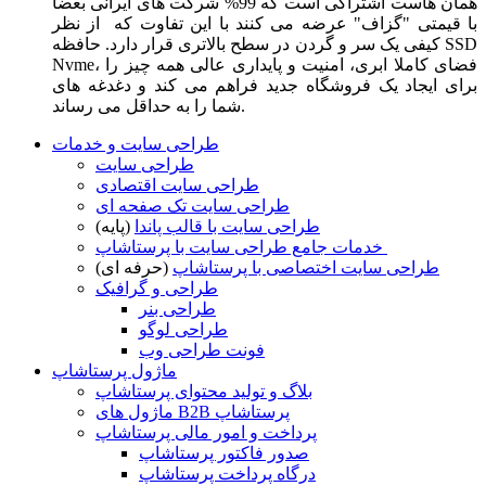
همان هاست اشتراکی است که 99% شرکت های ایرانی بعضا
با قیمتی "گزاف" عرضه می کنند با این تفاوت که از نظر
کیفی یک سر و گردن در سطح بالاتری قرار دارد. حافظه SSD
Nvme، فضای کاملا ابری، امنیت و پایداری عالی همه چیز را
برای ایجاد یک فروشگاه جدید فراهم می کند و دغدغه های
شما را به حداقل می رساند.
طراحی سایت و خدمات
طراحی سایت
طراحی سایت اقتصادی
طراحی سایت تک صفحه ای
طراحی سایت با قالب پاندا
(پایه)
خدمات جامع طراحی سایت با پرستاشاپ
طراحی سایت اختصاصی با پرستاشاپ
(حرفه ای)
طراحی و گرافیک
طراحی بنر
طراحی لوگو
فونت طراحی وب
ماژول پرستاشاپ
بلاگ و تولید محتوای پرستاشاپ
ماژول های B2B پرستاشاپ
پرداخت و امور مالی پرستاشاپ
صدور فاکتور پرستاشاپ
درگاه پرداخت پرستاشاپ