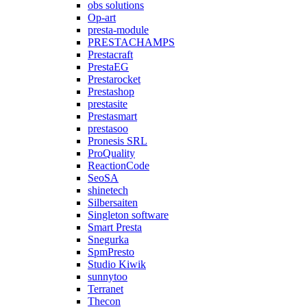
obs solutions
Op-art
presta-module
PRESTACHAMPS
Prestacraft
PrestaEG
Prestarocket
Prestashop
prestasite
Prestasmart
prestasoo
Pronesis SRL
ProQuality
ReactionCode
SeoSA
shinetech
Silbersaiten
Singleton software
Smart Presta
Snegurka
SpmPresto
Studio Kiwik
sunnytoo
Terranet
Thecon