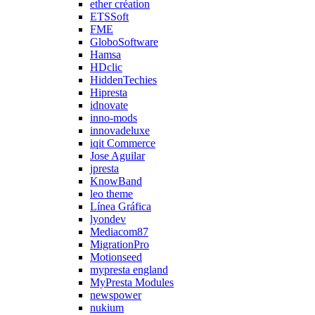
ether création
ETSSoft
FME
GloboSoftware
Hamsa
HDclic
HiddenTechies
Hipresta
idnovate
inno-mods
innovadeluxe
iqit Commerce
Jose Aguilar
jpresta
KnowBand
leo theme
Línea Gráfica
lyondev
Mediacom87
MigrationPro
Motionseed
mypresta england
MyPresta Modules
newspower
nukium