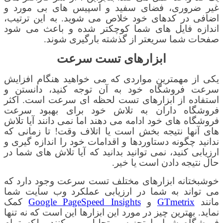
غیر ضروری، فضای سفید و اسپیس های بی مورد و
اضافی در کدهای خود خلاص می شوید. به این ترتیب،
اندازه فایل های شما کوچکتر شده و باعث می شود
صفحات شما سریعتر از گذشته بارگیری شوند.
ابزارهای تست سرعت
یکی از مهمترین مواردی که می خواهید هنگام افزایش
سرعت فروشگاه خود به آن توجه کنید، دانستن و
استفاده از ابزارهای تست لحظه ای سرعت است. اکثر
فروشگاه داران به تلاش خود برای بهبود سرعت
فروشگاه های خود ادامه می دهند اما نمی دانند آیا تلاش
های آنها نتیجه بخش است یا اتلاف وقت! تا زمانی که
ندانید چگونه دستاوردها و اقدامات خود را اندازه گیری و
ارزیابی کنید، نمی توانید بدانید که آیا تلاش های شما در
حال نتیجه دادن است یا خیر
.
خوشبختانه ابزارهای مختلف تست سرعت وجود دارد که
می تواند به شما در ارزیابی عملکرد وب سایت شما
مانند
GTmetrix
و
Google PageSpeed ​​Insights
کمک
نماید. بهترین چیز در مورد این ابزارها این است که نه تنها
فروشگاه شما را تجزیه و تحلیل می کنند، بلکه تمام