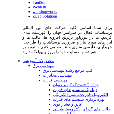
TuniSoft
WebKul
webshopworks
ZLab Solutions
برای شما اسامی کلیه شرکت های بین المللی
پرستاشاپ فعال در سراسر جهان را فهرست بندی
کردیم. ما در نیوزپاور برترین افزونه ها، قالب ها و
ابزارهای مورد نیاز و ضروری پرستاشاپ را طراحی،
خریداری، فارسی سازی و عرضه می کنیم. با نیوزپاور
همیشه وب سایت خود را بروز و پویا نگه دارید.
محصولات آموزشی
مهندسی برق
کتب مرجع رشته مهندسی برق
مهندسی مخابرات
مهندسی قدرت
کیفیت توان - Power Quality
دینامیک سیستم های قدرت
الکترونیک قدرت/ماشین الکتریکی
بهره برداری سیستم های قدرت
عایق و فشار قوی
حالت های گذرای الکترومغناطیسی
حفاظت و رله