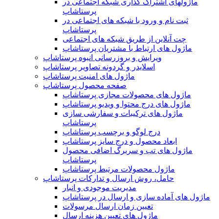
ماژولهای اشتراک‌ گذاری شبکه اجتماعی در
پرستاشاپ
ثبت نام و ورود با شبکه های اجتماعی در
پرستاشاپ
چت آنلاین از طریق شبکه های اجتماعی
ماژول های ارتباط با مشتریان پرستاشاپ
ویرایش و بروزرسانی انبوه پرستاشاپ
اسلایدر و گردونه تصاویر پرستاشاپ
ماژول های امنیت پرستاشاپ
صفحه محصول پرستاشاپ
ماژول های محصولات مجازی پرستاشاپ
ماژول های درج محتوا و ویدیو پرستاشاپ
ماژول های ترکیبات و سفارشی سازی
پرستاشاپ
درج لوگو و برچسب پرستاشاپ
ابعاد محصول و درج سایز پرستاشاپ
ماژول های تب و سربرگ اضافی محصول
پرستاشاپ
ماژول محصولات مرتبط پرستاشاپ
حامل، روش ارسال و تدارکات پرستاشاپ
مدیریت موجودی و انبار
ماژول های آماده سازی و ارسال در پرستاشاپ
تعیین زمان ارسال مرسولات
ماژول های تعیین هزینه ارسال