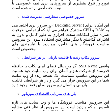
نیوزپاور تنوع بینظیری از سرورهای ابری نیمه خصوصی یا
نیمه اختصاصی ارائه شده است.
سرور خصوصی سفارشی مدیریت شده
در سرور ابری اختصاصی ( Dedicated Server ) این امکان برای
مشترک فراهم می آید که از تمامی ظرفیت CPU و RAM به
همراه سایر امکانات سخت افزاری به طور کامل و بدون به
اشتراک گذاشتن با دیگر مشترکین استفاده شود. این سرویس
مناسب فروشگاه های خاص، پربازدید با نیازمندی های
بخصوص است.
سرور بکاپ زنده با قابلیت بازیابی در هر شرایطی
اگر به دنبال فضای ابری بکاپ با حافظه SSD Nvme واقعی
قدرتمند از شرکت هتزنر آلمان برای وب سایت خود هستید.
این سرویس مناسب شماست. یک نسخه زنده از وب سایت
شما در این سرویس قرار می گیرد و در هر شرایطی قابلیت
بازیابی و اتصال نیم سرور به این فضا وجود دارد.
پلن های میزبانی اقتصادی نیوزپاور
این سرویس مناسب فروشگاه ها و وب سایت های تازه
تاسیس و کم بازدید است. این سرویس از نظر فنی مشابه