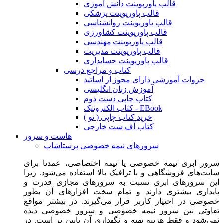
قالب پاورپوینت دانش آموزی
قالب پاورپوینت پزشکی
قالب پاورپوینت روانشناسی
قالب پاورپوینت کشاورزی
قالب پاورپوینت مهندسی
قالب پاورپوینت مدیریت
قالب پاورپوینت حسابداری
کتاب و مراجع درسی
جزوات آموزشی دارای مجوز از اساتید
آموزش زبان انگلیسی
کتاب چاپی دست دوم
کتاب الکترونیک - EBook
خرید کتاب چاپی ( نو )
کتاب آف ست خارجی
هاست و سرور
سرورهای نیمه خصوصی پرستاشاپ
سرور ابری نیمه خصوصی یا نیمه اختصاصی، عمدتا برای
سایت‌های فروشگاهی و با ترافیک بالا استفاده می‌شود. زیرا
این سرورهای ابری نسبت به سرورهای مجازی قدرت و
پایداری بیشتری دارند و تمام سخت افزارهای آن بطور
خصوصی در اختیار کاربر قرار می‌گیرند. در بیشتر مواقع
تفاوتی بین سرور نیمه خصوصی و سرور خصوصی دیده
نمی‌شود و فقط هزینه تهیه و نگهداری آن پایین تر است. در