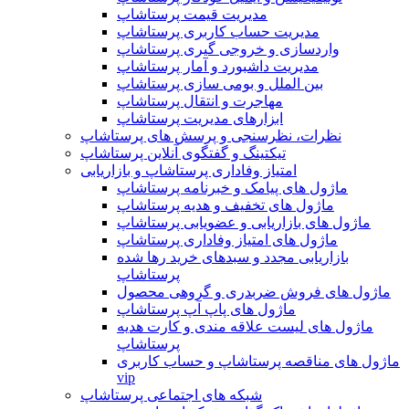
مدیریت قیمت پرستاشاپ
مدیریت حساب کاربری پرستاشاپ
واردسازی و خروجی گیری پرستاشاپ
مدیریت داشبورد و آمار پرستاشاپ
بین الملل و بومی سازی پرستاشاپ
مهاجرت و انتقال پرستاشاپ
ابزارهای مدیریت پرستاشاپ
نظرات، نظرسنجی و پرسش های پرستاشاپ
تیکتینگ و گفتگوی آنلاین پرستاشاپ
امتیاز وفاداری پرستاشاپ و بازاریابی
ماژول های پیامک و خبرنامه پرستاشاپ
ماژول های تخفیف و هدیه پرستاشاپ
ماژول های بازاریابی و عضویابی پرستاشاپ
ماژول های امتیاز وفاداری پرستاشاپ
بازاریابی مجدد و سبدهای خرید رها شده
پرستاشاپ
ماژول های فروش ضربدری و گروهی محصول
ماژول های پاپ آپ پرستاشاپ
ماژول های لیست علاقه مندی و کارت هدیه
پرستاشاپ
ماژول های مناقصه پرستاشاپ و حساب کاربری
vip
شبکه های اجتماعی پرستاشاپ