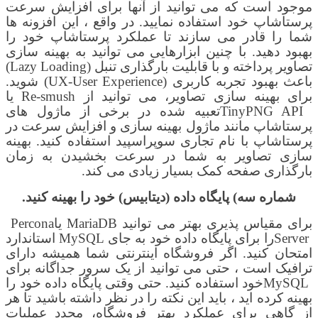
موجود است که می توانید از آنها برای افزایش سرعت
پرستاشاپ
خود استفاده نمایید. در واقع ، این افزونه ها
شما را قادر می سازند تا عملکرد
پرستاشاپ خود
را
بهبود دهید. با چنین ابزارهایی می توانید به بهینه سازی
تصاویر پرداخته
و با قابلیت بارگذاری تنبل (
Lazy Loading
)
باعث
بهبود تجربه کاربری (
UX-User Experience
) شوید.
برای بهینه سازی تص
ا
ویر، می توانید از
Re-smush
یا
TinyPNG API
تعبیه شده در برخی از ماژول های
پرستاشاپ مانند ماژول بهینه سازی و افزایش سرعت در
پرستاشاپ با نام تجاری سوپراسپید
استفاده کنید
.
بهینه
سازی تصاویر به شما در سرعت بخشیدن به زمان
بارگذاری صفحه کمک بسیار زیادی می کند
.
شماره سه)
پایگاه داده (دیتابیس) خود را بهینه کنید.
برای مقیاس پذیری بهتر می توانید
MariaDB
یا
Percona
Server
را برای پایگاه داده خود به جای
MySQL
استاندارد
امتحان کنید. اگر فروشگاه اینترنتی شما همیشه دارای
ترافیک است ، حتی می توانید از یک سرور جداگانه برای
MySQL
خود استفاده کنید
.
حتی وقتی پایگاه داده خود را
بهینه کرده اید ، باید این نکته را در نظر داشته باشید تا هر
از گاهی برای عملکرد بهتر فروشگاه، مجدد عملیات