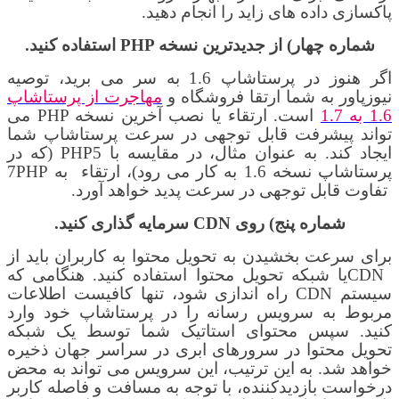
پاکسازی داده های زاید را انجام دهید.
شماره چهار)
از جدیدترین نسخه
PHP
استفاده کنید.
اگر هنوز در پرستاشاپ
1.6
به سر می برید، توصیه
نیوزپاور به شما ارتقا فروشگاه و
مهاجرت از پرستاشاپ
1.6
به
1.7
است.
ارتقاء یا نصب آخرین نسخه
PHP
می
تواند پیشرفت قابل توجهی در سرعت پرستاشاپ شما
ایجاد کند. به عنوان مثال، در مقایسه با
PHP5
(که در
پرستاشاپ نسخه
1.6
به کار می رود)
، ارتقاء
به
PHP
7
تفاوت
قابل توجهی در سرعت پدید خواهد آورد
.
شماره پنج)
روی
CDN
سرمایه گذاری کنید.
برای سرعت بخشیدن به تحویل محتوا به کاربران باید از
CDN
یا شبکه تحویل محتوا استفاده کنید. هنگامی که
سیستم
CDN
راه اندازی شود، تنها کافیست اطلاعات
مربوط به سرویس رسانه را در
پرستاشاپ خود
وارد
کنید. سپس محتوای استاتیک شما توسط یک شبکه
تحویل محتوا در سرورهای ابری در سراسر جهان ذخیره
خواهد شد. به این ترتیب، این سرویس می تواند به محض
درخواست بازدیدکننده، با توجه به مسافت و فاصله کاربر