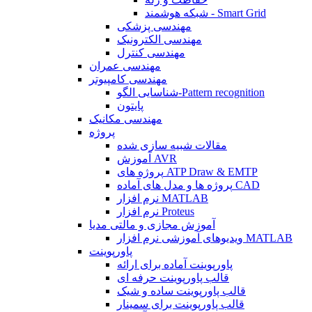
شبکه هوشمند - Smart Grid
مهندسی پزشکی
مهندسی الکترونیک
مهندسی کنترل
مهندسی عمران
مهندسی کامپیوتر
شناسایی الگو-Pattern recognition
پایتون
مهندسی مکانیک
پروژه
مقالات شبیه سازی شده
آموزش AVR
پروژه های ATP Draw & EMTP
پروژه ها و مدل های آماده CAD
نرم افزار MATLAB
نرم افزار Proteus
آموزش مجازی و مالتی مدیا
ویدیوهای آموزشی نرم افزار MATLAB
پاورپوینت
پاورپوینت آماده برای ارائه
قالب پاورپوینت حرفه ای
قالب پاورپوینت ساده و شیک
قالب پاورپوینت برای سمینار