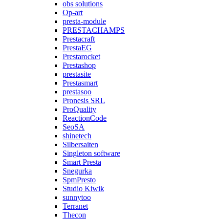
obs solutions
Op-art
presta-module
PRESTACHAMPS
Prestacraft
PrestaEG
Prestarocket
Prestashop
prestasite
Prestasmart
prestasoo
Pronesis SRL
ProQuality
ReactionCode
SeoSA
shinetech
Silbersaiten
Singleton software
Smart Presta
Snegurka
SpmPresto
Studio Kiwik
sunnytoo
Terranet
Thecon