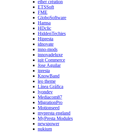
ether création
ETSSoft
FME
GloboSoftware
Hamsa
HDclic
HiddenTechies
Hipresta
idnovate
inno-mods
innovadeluxe
iqit Commerce
Jose Aguilar
jpresta
KnowBand
leo theme
Línea Gráfica
lyondev
Mediacom87
MigrationPro
Motionseed
mypresta england
MyPresta Modules
newspower
nukium