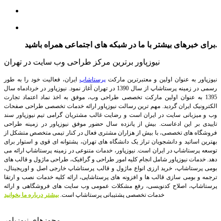
برای خبرهای بیشتر با ما در شبکه های اجتماعی همراه باشید.
نیوزپاور برترین مرکز طراحی وب سایت در تهران
نیوزپاور به عنوان اولین و معتبرترین مارکت
پرستاشاپ
ایران، فعالیت خود را به طور
رسمی در زمینه پرستاشاپ از سال 1390 در تهران آغاز نمود. نیوزپاور در خردادماه سال
1395 به عنوان اولین مارکت تخصصی طراحی وب، موفق به اخذ نماد اعتماد تجارت
الکترونیک ایران گردید. مهم ترین رسالت نیوزپاور ارائه خدمات تخصصی طراحی صفحات
وب و میزبانی سایت در ایران است و رضایت غالب مشتریان گرامی تیم نیوزپاور سند
تاییدی بر این ادعاست. بیش از پانزده سال حضور موفق نیوزپاور در زمینه طراحی
فروشگاه های تخصصی، با بیش از هزاران مشتری فعال در کنار تیمی متخصص متشکل از
بهترین اساتید و دانشجویان تراز یک دانشگاه های تهران، پشتوانه ای قوی و استوار برای
توسعه پرستاشاپ در ایران است.
نیوزپاور، خدمات متنوعی در زمینه پرستاشاپ ارائه می
دهد. خدمات نیوزپاور شامل انجام کلیه امور طراحی و گرافیک، طراحی ماژول و قالب های
بومی پرستاشاپ، خرید ارزی انواع ماژول و قالب پرستاشاپ خارجی اصل و اوریجینال،
ترجمه و بومی سازی قالب ها و افزونه های پرستاشاپی، ارائه کلیه خدمات نصب و ارتقا
پرستاشاپ، اصلاح کدنویسی، رفع مشکلات عمومی وب سایت های فروشگاهی و ارائه
خدمات تخصصی پشتیبانی پرستاشاپ است.
بیشتر درباره ما بخوانید
مجوزهای نیوزپاور