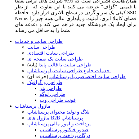
همان هاست اشتراکی است که 99% شرکت های ایرانی بعضا
با قیمتی "گزاف" عرضه می کنند با این تفاوت که از نظر
کیفی یک سر و گردن در سطح بالاتری قرار دارد. حافظه SSD
Nvme، فضای کاملا ابری، امنیت و پایداری عالی همه چیز را
برای ایجاد یک فروشگاه جدید فراهم می کند و دغدغه های
شما را به حداقل می رساند.
طراحی سایت و خدمات
طراحی سایت
طراحی سایت اقتصادی
طراحی سایت تک صفحه ای
طراحی سایت با قالب پاندا
(پایه)
خدمات جامع طراحی سایت با پرستاشاپ
طراحی سایت اختصاصی با پرستاشاپ
(حرفه ای)
طراحی و گرافیک
طراحی بنر
طراحی لوگو
فونت طراحی وب
ماژول پرستاشاپ
بلاگ و تولید محتوای پرستاشاپ
ماژول های B2B پرستاشاپ
پرداخت و امور مالی پرستاشاپ
صدور فاکتور پرستاشاپ
درگاه پرداخت پرستاشاپ