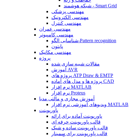
شبکه هوشمند - Smart Grid
مهندسی پزشکی
مهندسی الکترونیک
مهندسی کنترل
مهندسی عمران
مهندسی کامپیوتر
شناسایی الگو-Pattern recognition
پایتون
مهندسی مکانیک
پروژه
مقالات شبیه سازی شده
آموزش AVR
پروژه های ATP Draw & EMTP
پروژه ها و مدل های آماده CAD
نرم افزار MATLAB
نرم افزار Proteus
آموزش مجازی و مالتی مدیا
ویدیوهای آموزشی نرم افزار MATLAB
پاورپوینت
پاورپوینت آماده برای ارائه
قالب پاورپوینت حرفه ای
قالب پاورپوینت ساده و شیک
قالب پاورپوینت برای سمینار