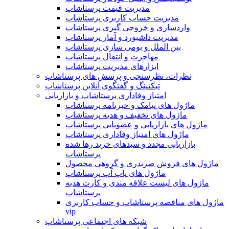
مدیریت قیمت پرستاشاپ
مدیریت حساب کاربری پرستاشاپ
واردسازی و خروجی گیری پرستاشاپ
مدیریت داشبورد و آمار پرستاشاپ
بین الملل و بومی سازی پرستاشاپ
مهاجرت و انتقال پرستاشاپ
ابزارهای مدیریت پرستاشاپ
نظرات، نظرسنجی و پرسش های پرستاشاپ
تیکتینگ و گفتگوی آنلاین پرستاشاپ
امتیاز وفاداری پرستاشاپ و بازاریابی
ماژول های پیامک و خبرنامه پرستاشاپ
ماژول های تخفیف و هدیه پرستاشاپ
ماژول های بازاریابی و عضویابی پرستاشاپ
ماژول های امتیاز وفاداری پرستاشاپ
بازاریابی مجدد و سبدهای خرید رها شده
پرستاشاپ
ماژول های فروش ضربدری و گروهی محصول
ماژول های پاپ آپ پرستاشاپ
ماژول های لیست علاقه مندی و کارت هدیه
پرستاشاپ
ماژول های مناقصه پرستاشاپ و حساب کاربری
vip
شبکه های اجتماعی پرستاشاپ