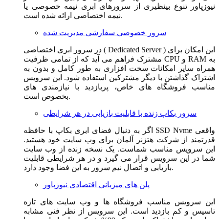
نیوزپاور تنوع بینظیری از سرورهای ابری نیمه خصوصی یا
نیمه اختصاصی ارائه شده است.
سرور خصوصی سفارشی مدیریت شده
در سرور ابری اختصاصی ( Dedicated Server ) این امکان برای
مشترک فراهم می آید که از تمامی ظرفیت CPU و RAM به
همراه سایر امکانات سخت افزاری به طور کامل و بدون به
اشتراک گذاشتن با دیگر مشترکین استفاده شود. این سرویس
مناسب فروشگاه های خاص، پربازدید با نیازمندی های
بخصوص است.
سرور بکاپ زنده با قابلیت بازیابی در هر شرایطی
اگر به دنبال فضای ابری بکاپ با حافظه SSD Nvme واقعی
قدرتمند از شرکت هتزنر آلمان برای وب سایت خود هستید.
این سرویس مناسب شماست. یک نسخه زنده از وب سایت
شما در این سرویس قرار می گیرد و در هر شرایطی قابلیت
بازیابی و اتصال نیم سرور به این فضا وجود دارد.
پلن های میزبانی اقتصادی نیوزپاور
این سرویس مناسب فروشگاه ها و وب سایت های تازه
تاسیس و کم بازدید است. این سرویس از نظر فنی مشابه