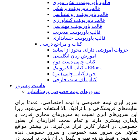
قالب پاورپوینت دانش آموزی
قالب پاورپوینت پزشکی
قالب پاورپوینت روانشناسی
قالب پاورپوینت کشاورزی
قالب پاورپوینت مهندسی
قالب پاورپوینت مدیریت
قالب پاورپوینت حسابداری
کتاب و مراجع درسی
جزوات آموزشی دارای مجوز از اساتید
آموزش زبان انگلیسی
کتاب چاپی دست دوم
کتاب الکترونیک - EBook
خرید کتاب چاپی ( نو )
کتاب آف ست خارجی
هاست و سرور
سرورهای نیمه خصوصی پرستاشاپ
سرور ابری نیمه خصوصی یا نیمه اختصاصی، عمدتا برای
سایت‌های فروشگاهی و با ترافیک بالا استفاده می‌شود. زیرا
این سرورهای ابری نسبت به سرورهای مجازی قدرت و
پایداری بیشتری دارند و تمام سخت افزارهای آن بطور
خصوصی در اختیار کاربر قرار می‌گیرند. در بیشتر مواقع
تفاوتی بین سرور نیمه خصوصی و سرور خصوصی دیده
نمی‌شود و فقط هزینه تهیه و نگهداری آن پایین تر است. در