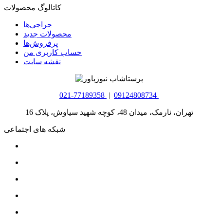
کاتالوگ محصولات
حراجی‌ها
محصولات جدید
پرفروش‌ها
حساب کاربری من
نقشه سایت
021-77189358
|
09124808734
تهران، نارمک، میدان 48، کوچه شهید سیاوش، پلاک 16
شبکه های اجتماعی