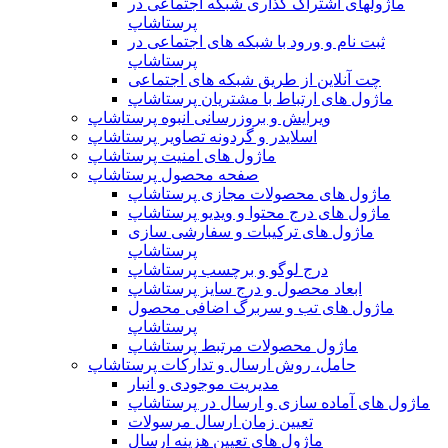
ماژولهای اشتراک‌ گذاری شبکه اجتماعی در
پرستاشاپ
ثبت نام و ورود با شبکه های اجتماعی در
پرستاشاپ
چت آنلاین از طریق شبکه های اجتماعی
ماژول های ارتباط با مشتریان پرستاشاپ
ویرایش و بروزرسانی انبوه پرستاشاپ
اسلایدر و گردونه تصاویر پرستاشاپ
ماژول های امنیت پرستاشاپ
صفحه محصول پرستاشاپ
ماژول های محصولات مجازی پرستاشاپ
ماژول های درج محتوا و ویدیو پرستاشاپ
ماژول های ترکیبات و سفارشی سازی
پرستاشاپ
درج لوگو و برچسب پرستاشاپ
ابعاد محصول و درج سایز پرستاشاپ
ماژول های تب و سربرگ اضافی محصول
پرستاشاپ
ماژول محصولات مرتبط پرستاشاپ
حامل، روش ارسال و تدارکات پرستاشاپ
مدیریت موجودی و انبار
ماژول های آماده سازی و ارسال در پرستاشاپ
تعیین زمان ارسال مرسولات
ماژول های تعیین هزینه ارسال