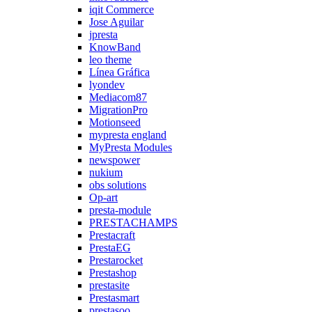
iqit Commerce
Jose Aguilar
jpresta
KnowBand
leo theme
Línea Gráfica
lyondev
Mediacom87
MigrationPro
Motionseed
mypresta england
MyPresta Modules
newspower
nukium
obs solutions
Op-art
presta-module
PRESTACHAMPS
Prestacraft
PrestaEG
Prestarocket
Prestashop
prestasite
Prestasmart
prestasoo