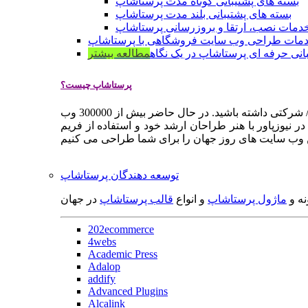
بسته های پشتیبانی کوتاه مدت پرستاشاپ
بسته های پشتیبانی بلند مدت پرستاشاپ
دمات نصب، ارتقا و بروزرسانی پرستاشاپ
مات طراحی وب سایت فروشگاهی با پرستاشاپ
انی حرفه ای پرستاشاپ در یک نگاه
مطالعه بیشتر
پرستاشاپ چیست؟
پرستاشاپ یک سیستم مدیریت وب سایت / فروشگاه آنلاین اپن سورس است که به شما کمک می کند به سرعت یک وب سایت فروشگاهی / شرکتی داشته باشید. در حال حاضر بیش از 300000 وب
 نیوزپاور با هنر طراحان ارشد خود و استفاده از فریم
توسعه دهندگان پرستاشاپ
نه و
ماژول پرستاشاپ
و انواع
قالب پرستاشاپ
در جهان
202ecommerce
4webs
Academic Press
Adalop
addify
Advanced Plugins
Alcalink