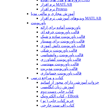
نرم افزار MATLAB
نرم افزار Proteus
آموزش مجازی و مالتی مدیا
ویدیوهای آموزشی نرم افزار MATLAB
پاورپوینت
پاورپوینت آماده برای ارائه
قالب پاورپوینت حرفه ای
قالب پاورپوینت ساده و شیک
قالب پاورپوینت برای سمینار
قالب پاورپوینت دانش آموزی
قالب پاورپوینت پزشکی
قالب پاورپوینت روانشناسی
قالب پاورپوینت کشاورزی
قالب پاورپوینت مهندسی
قالب پاورپوینت مدیریت
قالب پاورپوینت حسابداری
کتاب و مراجع درسی
جزوات آموزشی دارای مجوز از اساتید
آموزش زبان انگلیسی
کتاب چاپی دست دوم
کتاب الکترونیک - EBook
خرید کتاب چاپی ( نو )
کتاب آف ست خارجی