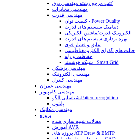
کتب مرجع رشته مهندسی برق
مهندسی مخابرات
مهندسی قدرت
کیفیت توان - Power Quality
دینامیک سیستم های قدرت
الکترونیک قدرت/ماشین الکتریکی
بهره برداری سیستم های قدرت
عایق و فشار قوی
حالت های گذرای الکترومغناطیسی
حفاظت و رله
شبکه هوشمند - Smart Grid
مهندسی پزشکی
مهندسی الکترونیک
مهندسی کنترل
مهندسی عمران
مهندسی کامپیوتر
شناسایی الگو-Pattern recognition
پایتون
مهندسی مکانیک
پروژه
مقالات شبیه سازی شده
آموزش AVR
پروژه های ATP Draw & EMTP
پروژه ها و مدل های آماده CAD