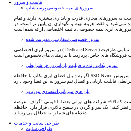
هاست و سرور
سرورهای نیمه خصوصی پرستاشاپ
سبت به سرورهای مجازی قدرت و پایداری بیشتری دارند و تمام
می‌شود و فقط هزینه تهیه و نگهداری آن پایین تر است. در
سرور خصوصی سفارشی مدیریت شده
در سرور ابری اختصاصی ( Dedicated Server ) این امکان برای مشترک فراهم می آید که از تمامی ظرفیت CPU و RAM به همراه سایر امکانات سخت افزاری به طور کامل و بدون به اشتراک گذاشتن با
سرور بکاپ زنده با قابلیت بازیابی در هر شرایطی
اگر به دنبال فضای ابری بکاپ با حافظه SSD Nvme واقعی قدرتمند از شرکت هتزنر آلمان برای وب سایت خود هستید. این سرویس مناسب شماست. یک نسخه زنده از وب سایت شما در این سرویس
پلن های میزبانی اقتصادی نیوزپاور
این سرویس مناسب فروشگاه ها و وب سایت های تازه تاسیس و کم بازدید است. این سرویس از نظر فنی مشابه همان هاست اشتراکی است که 99% شرکت های ایرانی بعضا با قیمتی "گزاف" عرضه
 بالاتری قرار دارد. حافظه SSD Nvme، فضای کاملا ابری، امنیت و پایداری عالی همه چیز را برای ایجاد یک فروشگاه جدید فراهم می کند و
دغدغه های شما را به حداقل می رساند.
طراحی سایت و خدمات
طراحی سایت