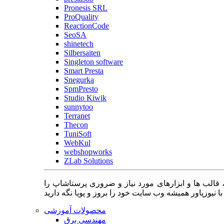
Pronesis SRL
ProQuality
ReactionCode
SeoSA
shinetech
Silbersaiten
Singleton software
Smart Presta
Snegurka
SpmPresto
Studio Kiwik
sunnytoo
Terranet
Thecon
TuniSoft
WebKul
webshopworks
ZLab Solutions
 قالب ها و ابزارهای مورد نیاز و ضروری پرستاشاپ را
محصولات آموزشی
مهندسی برق