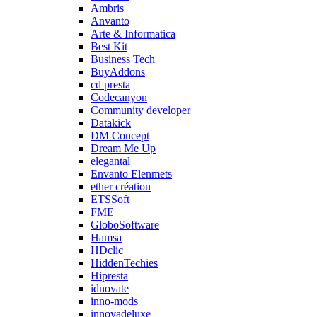
Ambris
Anvanto
Arte & Informatica
Best Kit
Business Tech
BuyAddons
cd presta
Codecanyon
Community developer
Datakick
DM Concept
Dream Me Up
elegantal
Envanto Elenmets
ether création
ETSSoft
FME
GloboSoftware
Hamsa
HDclic
HiddenTechies
Hipresta
idnovate
inno-mods
innovadeluxe