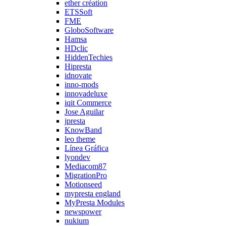
ether création
ETSSoft
FME
GloboSoftware
Hamsa
HDclic
HiddenTechies
Hipresta
idnovate
inno-mods
innovadeluxe
iqit Commerce
Jose Aguilar
jpresta
KnowBand
leo theme
Línea Gráfica
lyondev
Mediacom87
MigrationPro
Motionseed
mypresta england
MyPresta Modules
newspower
nukium