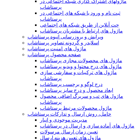
ماژولهای اشتراک‌ گذاری شبکه اجتماعی در
پرستاشاپ
ثبت نام و ورود با شبکه های اجتماعی در
پرستاشاپ
چت آنلاین از طریق شبکه های اجتماعی
ماژول های ارتباط با مشتریان پرستاشاپ
ویرایش و بروزرسانی انبوه پرستاشاپ
اسلایدر و گردونه تصاویر پرستاشاپ
ماژول های امنیت پرستاشاپ
صفحه محصول پرستاشاپ
ماژول های محصولات مجازی پرستاشاپ
ماژول های درج محتوا و ویدیو پرستاشاپ
ماژول های ترکیبات و سفارشی سازی
پرستاشاپ
درج لوگو و برچسب پرستاشاپ
ابعاد محصول و درج سایز پرستاشاپ
ماژول های تب و سربرگ اضافی محصول
پرستاشاپ
ماژول محصولات مرتبط پرستاشاپ
حامل، روش ارسال و تدارکات پرستاشاپ
مدیریت موجودی و انبار
ماژول های آماده سازی و ارسال در پرستاشاپ
تعیین زمان ارسال مرسولات
ماژول های تعیین هزینه ارسال