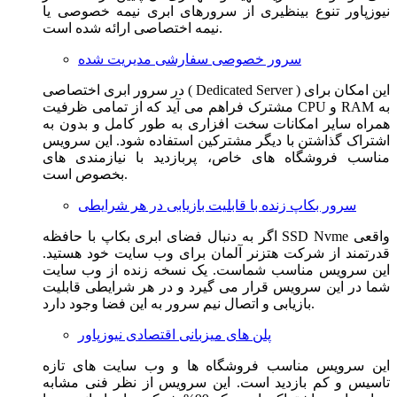
نیوزپاور تنوع بینظیری از سرورهای ابری نیمه خصوصی یا
نیمه اختصاصی ارائه شده است.
سرور خصوصی سفارشی مدیریت شده
در سرور ابری اختصاصی ( Dedicated Server ) این امکان برای
مشترک فراهم می آید که از تمامی ظرفیت CPU و RAM به
همراه سایر امکانات سخت افزاری به طور کامل و بدون به
اشتراک گذاشتن با دیگر مشترکین استفاده شود. این سرویس
مناسب فروشگاه های خاص، پربازدید با نیازمندی های
بخصوص است.
سرور بکاپ زنده با قابلیت بازیابی در هر شرایطی
اگر به دنبال فضای ابری بکاپ با حافظه SSD Nvme واقعی
قدرتمند از شرکت هتزنر آلمان برای وب سایت خود هستید.
این سرویس مناسب شماست. یک نسخه زنده از وب سایت
شما در این سرویس قرار می گیرد و در هر شرایطی قابلیت
بازیابی و اتصال نیم سرور به این فضا وجود دارد.
پلن های میزبانی اقتصادی نیوزپاور
این سرویس مناسب فروشگاه ها و وب سایت های تازه
تاسیس و کم بازدید است. این سرویس از نظر فنی مشابه