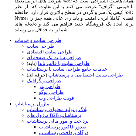
همان هاست اشتراکی است که 99% شرکت های ایرانی بعضا
با قیمتی "گزاف" عرضه می کنند با این تفاوت که از نظر
کیفی یک سر و گردن در سطح بالاتری قرار دارد. حافظه SSD
Nvme، فضای کاملا ابری، امنیت و پایداری عالی همه چیز را
برای ایجاد یک فروشگاه جدید فراهم می کند و دغدغه های
شما را به حداقل می رساند.
طراحی سایت و خدمات
طراحی سایت
طراحی سایت اقتصادی
طراحی سایت تک صفحه ای
طراحی سایت با قالب پاندا
(پایه)
خدمات جامع طراحی سایت با پرستاشاپ
طراحی سایت اختصاصی با پرستاشاپ
(حرفه ای)
طراحی و گرافیک
طراحی بنر
طراحی لوگو
فونت طراحی وب
ماژول پرستاشاپ
بلاگ و تولید محتوای پرستاشاپ
ماژول های B2B پرستاشاپ
پرداخت و امور مالی پرستاشاپ
صدور فاکتور پرستاشاپ
درگاه پرداخت پرستاشاپ