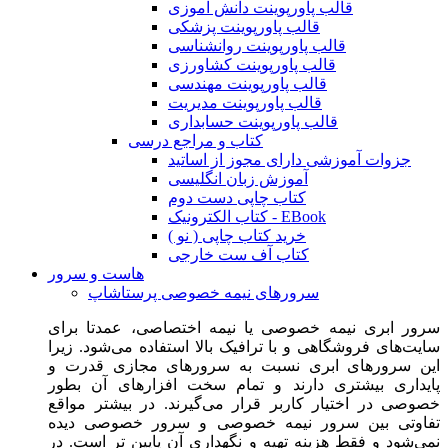
قالب پاورپوینت دانش آموزی
قالب پاورپوینت پزشکی
قالب پاورپوینت روانشناسی
قالب پاورپوینت کشاورزی
قالب پاورپوینت مهندسی
قالب پاورپوینت مدیریت
قالب پاورپوینت حسابداری
کتاب و مراجع درسی
جزوات آموزشی دارای مجوز از اساتید
آموزش زبان انگلیسی
کتاب چاپی دست دوم
کتاب الکترونیک - EBook
خرید کتاب چاپی ( نو )
کتاب آف ست خارجی
هاست و سرور
سرورهای نیمه خصوصی پرستاشاپ
سرور ابری نیمه خصوصی یا نیمه اختصاصی، عمدتا برای
سایت‌های فروشگاهی و با ترافیک بالا استفاده می‌شود. زیرا
این سرورهای ابری نسبت به سرورهای مجازی قدرت و
پایداری بیشتری دارند و تمام سخت افزارهای آن بطور
خصوصی در اختیار کاربر قرار می‌گیرند. در بیشتر مواقع
تفاوتی بین سرور نیمه خصوصی و سرور خصوصی دیده
نمی‌شود و فقط هزینه تهیه و نگهداری آن پایین تر است. در