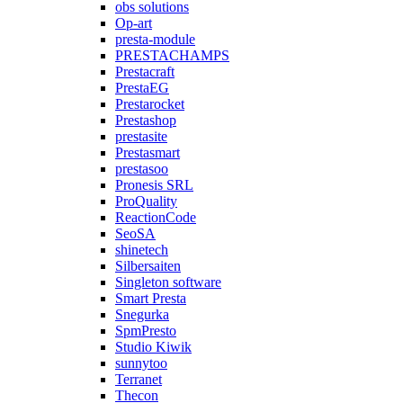
obs solutions
Op-art
presta-module
PRESTACHAMPS
Prestacraft
PrestaEG
Prestarocket
Prestashop
prestasite
Prestasmart
prestasoo
Pronesis SRL
ProQuality
ReactionCode
SeoSA
shinetech
Silbersaiten
Singleton software
Smart Presta
Snegurka
SpmPresto
Studio Kiwik
sunnytoo
Terranet
Thecon