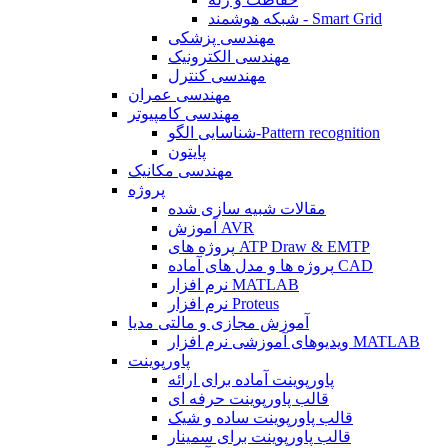
شبکه هوشمند - Smart Grid
مهندسی پزشکی
مهندسی الکترونیک
مهندسی کنترل
مهندسی عمران
مهندسی کامپیوتر
شناسایی الگو-Pattern recognition
پایتون
مهندسی مکانیک
پروژه
مقالات شبیه سازی شده
آموزش AVR
پروژه های ATP Draw & EMTP
پروژه ها و مدل های آماده CAD
نرم افزار MATLAB
نرم افزار Proteus
آموزش مجازی و مالتی مدیا
ویدیوهای آموزشی نرم افزار MATLAB
پاورپوینت
پاورپوینت آماده برای ارائه
قالب پاورپوینت حرفه ای
قالب پاورپوینت ساده و شیک
قالب پاورپوینت برای سمینار