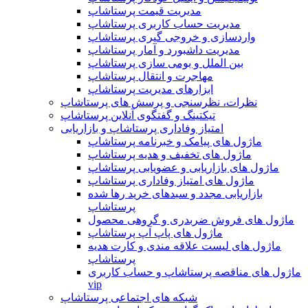
مدیریت قیمت پرستاشاپ
مدیریت حساب کاربری پرستاشاپ
واردسازی و خروجی گیری پرستاشاپ
مدیریت داشبورد و آمار پرستاشاپ
بین الملل و بومی سازی پرستاشاپ
مهاجرت و انتقال پرستاشاپ
ابزارهای مدیریت پرستاشاپ
نظرات، نظرسنجی و پرسش های پرستاشاپ
تیکتینگ و گفتگوی آنلاین پرستاشاپ
امتیاز وفاداری پرستاشاپ و بازاریابی
ماژول های پیامک و خبرنامه پرستاشاپ
ماژول های تخفیف و هدیه پرستاشاپ
ماژول های بازاریابی و عضویابی پرستاشاپ
ماژول های امتیاز وفاداری پرستاشاپ
بازاریابی مجدد و سبدهای خرید رها شده
پرستاشاپ
ماژول های فروش ضربدری و گروهی محصول
ماژول های پاپ آپ پرستاشاپ
ماژول های لیست علاقه مندی و کارت هدیه
پرستاشاپ
ماژول های مناقصه پرستاشاپ و حساب کاربری
vip
شبکه های اجتماعی پرستاشاپ