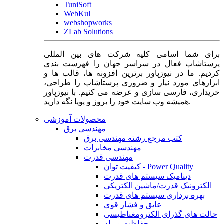
TuniSoft
WebKul
webshopworks
ZLab Solutions
برای شما اسامی کلیه شرکت های بین المللی
پرستاشاپ فعال در سراسر جهان را فهرست بندی
کردیم. ما در نیوزپاور برترین افزونه ها، قالب ها و
ابزارهای مورد نیاز و ضروری پرستاشاپ را طراحی،
خریداری، فارسی سازی و عرضه می کنیم. با نیوزپاور
همیشه وب سایت خود را بروز و پویا نگه دارید.
محصولات آموزشی
مهندسی برق
کتب مرجع رشته مهندسی برق
مهندسی مخابرات
مهندسی قدرت
کیفیت توان - Power Quality
دینامیک سیستم های قدرت
الکترونیک قدرت/ماشین الکتریکی
بهره برداری سیستم های قدرت
عایق و فشار قوی
حالت های گذرای الکترومغناطیسی
حفاظت و رله