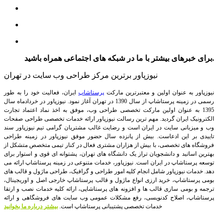
برای خبرهای بیشتر با ما در شبکه های اجتماعی همراه باشید.
نیوزپاور برترین مرکز طراحی وب سایت در تهران
نیوزپاور به عنوان اولین و معتبرترین مارکت
پرستاشاپ
ایران، فعالیت خود را به طور
رسمی در زمینه پرستاشاپ از سال 1390 در تهران آغاز نمود. نیوزپاور در خردادماه سال
1395 به عنوان اولین مارکت تخصصی طراحی وب، موفق به اخذ نماد اعتماد تجارت
الکترونیک ایران گردید. مهم ترین رسالت نیوزپاور ارائه خدمات تخصصی طراحی صفحات
وب و میزبانی سایت در ایران است و رضایت غالب مشتریان گرامی تیم نیوزپاور سند
تاییدی بر این ادعاست. بیش از پانزده سال حضور موفق نیوزپاور در زمینه طراحی
فروشگاه های تخصصی، با بیش از هزاران مشتری فعال در کنار تیمی متخصص متشکل از
بهترین اساتید و دانشجویان تراز یک دانشگاه های تهران، پشتوانه ای قوی و استوار برای
توسعه پرستاشاپ در ایران است.
نیوزپاور، خدمات متنوعی در زمینه پرستاشاپ ارائه می
دهد. خدمات نیوزپاور شامل انجام کلیه امور طراحی و گرافیک، طراحی ماژول و قالب های
بومی پرستاشاپ، خرید ارزی انواع ماژول و قالب پرستاشاپ خارجی اصل و اوریجینال،
ترجمه و بومی سازی قالب ها و افزونه های پرستاشاپی، ارائه کلیه خدمات نصب و ارتقا
پرستاشاپ، اصلاح کدنویسی، رفع مشکلات عمومی وب سایت های فروشگاهی و ارائه
خدمات تخصصی پشتیبانی پرستاشاپ است.
بیشتر درباره ما بخوانید