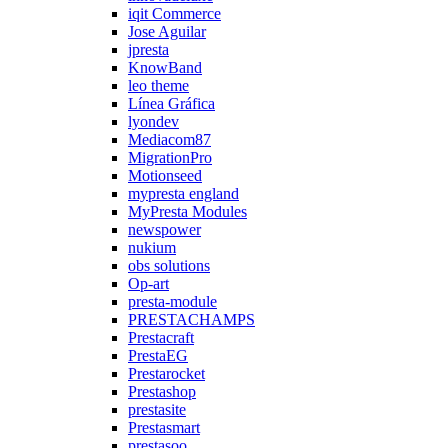
iqit Commerce
Jose Aguilar
jpresta
KnowBand
leo theme
Línea Gráfica
lyondev
Mediacom87
MigrationPro
Motionseed
mypresta england
MyPresta Modules
newspower
nukium
obs solutions
Op-art
presta-module
PRESTACHAMPS
Prestacraft
PrestaEG
Prestarocket
Prestashop
prestasite
Prestasmart
prestasoo