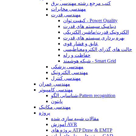
کتب مرجع رشته مهندسی برق
مهندسی مخابرات
مهندسی قدرت
کیفیت توان - Power Quality
دینامیک سیستم های قدرت
الکترونیک قدرت/ماشین الکتریکی
بهره برداری سیستم های قدرت
عایق و فشار قوی
حالت های گذرای الکترومغناطیسی
حفاظت و رله
شبکه هوشمند - Smart Grid
مهندسی پزشکی
مهندسی الکترونیک
مهندسی کنترل
مهندسی عمران
مهندسی کامپیوتر
شناسایی الگو-Pattern recognition
پایتون
مهندسی مکانیک
پروژه
مقالات شبیه سازی شده
آموزش AVR
پروژه های ATP Draw & EMTP
پروژه ها و مدل های آماده CAD