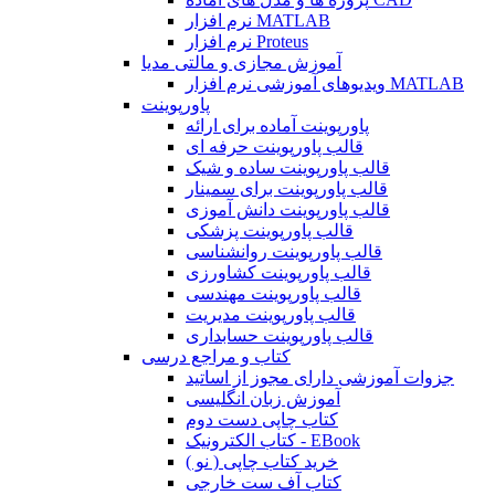
نرم افزار MATLAB
نرم افزار Proteus
آموزش مجازی و مالتی مدیا
ویدیوهای آموزشی نرم افزار MATLAB
پاورپوینت
پاورپوینت آماده برای ارائه
قالب پاورپوینت حرفه ای
قالب پاورپوینت ساده و شیک
قالب پاورپوینت برای سمینار
قالب پاورپوینت دانش آموزی
قالب پاورپوینت پزشکی
قالب پاورپوینت روانشناسی
قالب پاورپوینت کشاورزی
قالب پاورپوینت مهندسی
قالب پاورپوینت مدیریت
قالب پاورپوینت حسابداری
کتاب و مراجع درسی
جزوات آموزشی دارای مجوز از اساتید
آموزش زبان انگلیسی
کتاب چاپی دست دوم
کتاب الکترونیک - EBook
خرید کتاب چاپی ( نو )
کتاب آف ست خارجی