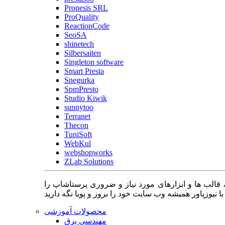
Pronesis SRL
ProQuality
ReactionCode
SeoSA
shinetech
Silbersaiten
Singleton software
Smart Presta
Snegurka
SpmPresto
Studio Kiwik
sunnytoo
Terranet
Thecon
TuniSoft
WebKul
webshopworks
ZLab Solutions
 قالب ها و ابزارهای مورد نیاز و ضروری پرستاشاپ را
محصولات آموزشی
مهندسی برق