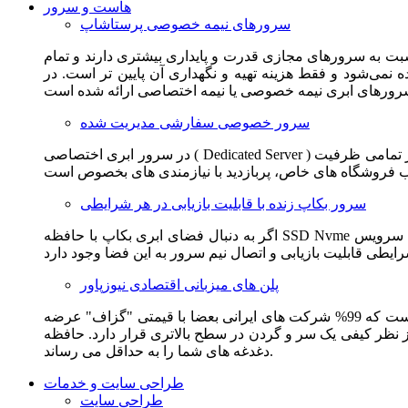
هاست و سرور
سرورهای نیمه خصوصی پرستاشاپ
سبت به سرورهای مجازی قدرت و پایداری بیشتری دارند و تمام
می‌شود و فقط هزینه تهیه و نگهداری آن پایین تر است. در
سرور خصوصی سفارشی مدیریت شده
در سرور ابری اختصاصی ( Dedicated Server ) این امکان برای مشترک فراهم می آید که از تمامی ظرفیت CPU و RAM به همراه سایر امکانات سخت افزاری به طور کامل و بدون به اشتراک گذاشتن با
سرور بکاپ زنده با قابلیت بازیابی در هر شرایطی
اگر به دنبال فضای ابری بکاپ با حافظه SSD Nvme واقعی قدرتمند از شرکت هتزنر آلمان برای وب سایت خود هستید. این سرویس مناسب شماست. یک نسخه زنده از وب سایت شما در این سرویس
پلن های میزبانی اقتصادی نیوزپاور
این سرویس مناسب فروشگاه ها و وب سایت های تازه تاسیس و کم بازدید است. این سرویس از نظر فنی مشابه همان هاست اشتراکی است که 99% شرکت های ایرانی بعضا با قیمتی "گزاف" عرضه
 بالاتری قرار دارد. حافظه SSD Nvme، فضای کاملا ابری، امنیت و پایداری عالی همه چیز را برای ایجاد یک فروشگاه جدید فراهم می کند و
دغدغه های شما را به حداقل می رساند.
طراحی سایت و خدمات
طراحی سایت