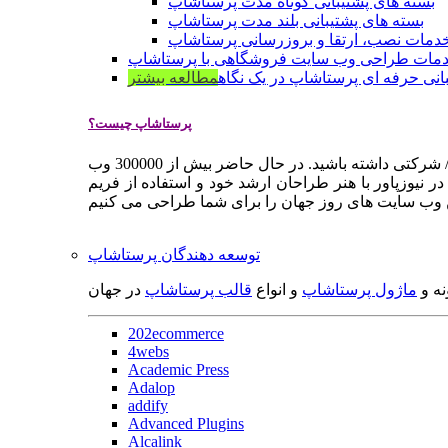
بسته های پشتیبانی کوتاه مدت پرستاشاپ
بسته های پشتیبانی بلند مدت پرستاشاپ
دمات نصب، ارتقا و بروزرسانی پرستاشاپ
مات طراحی وب سایت فروشگاهی با پرستاشاپ
انی حرفه ای پرستاشاپ در یک نگاه
مطالعه بیشتر
پرستاشاپ چیست؟
پرستاشاپ یک سیستم مدیریت وب سایت / فروشگاه آنلاین اپن سورس است که به شما کمک می کند به سرعت یک وب سایت فروشگاهی / شرکتی داشته باشید. در حال حاضر بیش از 300000 وب
 نیوزپاور با هنر طراحان ارشد خود و استفاده از فریم
توسعه دهندگان پرستاشاپ
نه و
ماژول پرستاشاپ
و انواع
قالب پرستاشاپ
در جهان
202ecommerce
4webs
Academic Press
Adalop
addify
Advanced Plugins
Alcalink