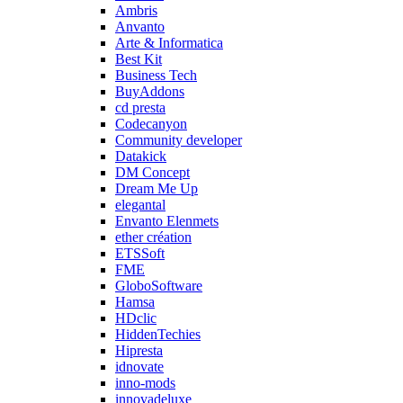
Ambris
Anvanto
Arte & Informatica
Best Kit
Business Tech
BuyAddons
cd presta
Codecanyon
Community developer
Datakick
DM Concept
Dream Me Up
elegantal
Envanto Elenmets
ether création
ETSSoft
FME
GloboSoftware
Hamsa
HDclic
HiddenTechies
Hipresta
idnovate
inno-mods
innovadeluxe