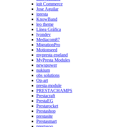
iqit Commerce
Jose Aguilar
jpresta
KnowBand
leo theme
Línea Gráfica
lyondev
Mediacom87
MigrationPro
Motionseed
mypresta england
MyPresta Modules
newspower
nukium
obs solutions
Op-art
presta-module
PRESTACHAMPS
Prestacraft
PrestaEG
Prestarocket
Prestashop
prestasite
Prestasmart
prestasoo