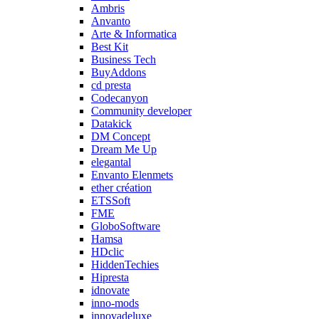
Ambris
Anvanto
Arte & Informatica
Best Kit
Business Tech
BuyAddons
cd presta
Codecanyon
Community developer
Datakick
DM Concept
Dream Me Up
elegantal
Envanto Elenmets
ether création
ETSSoft
FME
GloboSoftware
Hamsa
HDclic
HiddenTechies
Hipresta
idnovate
inno-mods
innovadeluxe