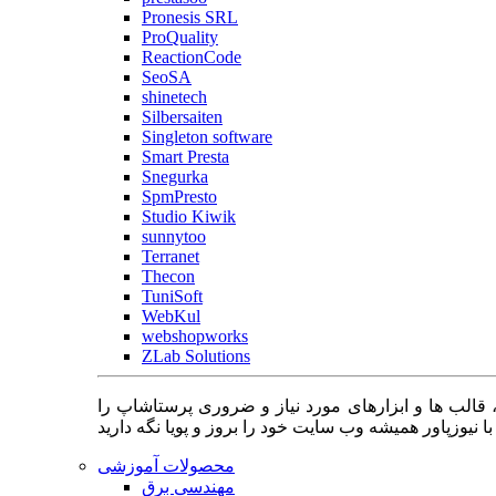
Pronesis SRL
ProQuality
ReactionCode
SeoSA
shinetech
Silbersaiten
Singleton software
Smart Presta
Snegurka
SpmPresto
Studio Kiwik
sunnytoo
Terranet
Thecon
TuniSoft
WebKul
webshopworks
ZLab Solutions
 قالب ها و ابزارهای مورد نیاز و ضروری پرستاشاپ را
محصولات آموزشی
مهندسی برق