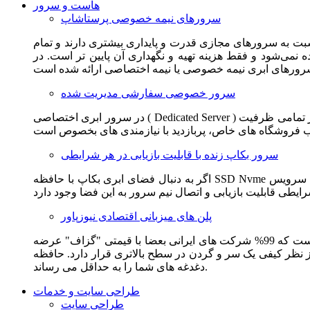
هاست و سرور
سرورهای نیمه خصوصی پرستاشاپ
سبت به سرورهای مجازی قدرت و پایداری بیشتری دارند و تمام
می‌شود و فقط هزینه تهیه و نگهداری آن پایین تر است. در
سرور خصوصی سفارشی مدیریت شده
در سرور ابری اختصاصی ( Dedicated Server ) این امکان برای مشترک فراهم می آید که از تمامی ظرفیت CPU و RAM به همراه سایر امکانات سخت افزاری به طور کامل و بدون به اشتراک گذاشتن با
سرور بکاپ زنده با قابلیت بازیابی در هر شرایطی
اگر به دنبال فضای ابری بکاپ با حافظه SSD Nvme واقعی قدرتمند از شرکت هتزنر آلمان برای وب سایت خود هستید. این سرویس مناسب شماست. یک نسخه زنده از وب سایت شما در این سرویس
پلن های میزبانی اقتصادی نیوزپاور
این سرویس مناسب فروشگاه ها و وب سایت های تازه تاسیس و کم بازدید است. این سرویس از نظر فنی مشابه همان هاست اشتراکی است که 99% شرکت های ایرانی بعضا با قیمتی "گزاف" عرضه
 بالاتری قرار دارد. حافظه SSD Nvme، فضای کاملا ابری، امنیت و پایداری عالی همه چیز را برای ایجاد یک فروشگاه جدید فراهم می کند و
دغدغه های شما را به حداقل می رساند.
طراحی سایت و خدمات
طراحی سایت