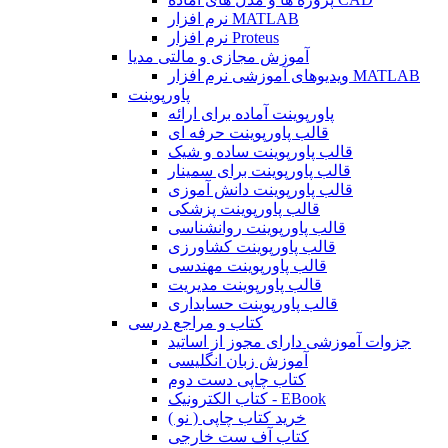
نرم افزار MATLAB
نرم افزار Proteus
آموزش مجازی و مالتی مدیا
ویدیوهای آموزشی نرم افزار MATLAB
پاورپوینت
پاورپوینت آماده برای ارائه
قالب پاورپوینت حرفه ای
قالب پاورپوینت ساده و شیک
قالب پاورپوینت برای سمینار
قالب پاورپوینت دانش آموزی
قالب پاورپوینت پزشکی
قالب پاورپوینت روانشناسی
قالب پاورپوینت کشاورزی
قالب پاورپوینت مهندسی
قالب پاورپوینت مدیریت
قالب پاورپوینت حسابداری
کتاب و مراجع درسی
جزوات آموزشی دارای مجوز از اساتید
آموزش زبان انگلیسی
کتاب چاپی دست دوم
کتاب الکترونیک - EBook
خرید کتاب چاپی ( نو )
کتاب آف ست خارجی