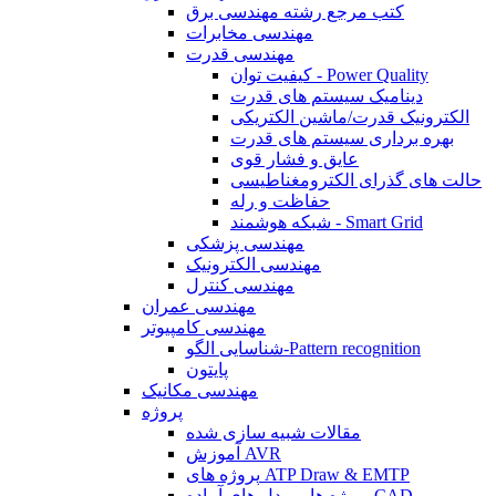
کتب مرجع رشته مهندسی برق
مهندسی مخابرات
مهندسی قدرت
کیفیت توان - Power Quality
دینامیک سیستم های قدرت
الکترونیک قدرت/ماشین الکتریکی
بهره برداری سیستم های قدرت
عایق و فشار قوی
حالت های گذرای الکترومغناطیسی
حفاظت و رله
شبکه هوشمند - Smart Grid
مهندسی پزشکی
مهندسی الکترونیک
مهندسی کنترل
مهندسی عمران
مهندسی کامپیوتر
شناسایی الگو-Pattern recognition
پایتون
مهندسی مکانیک
پروژه
مقالات شبیه سازی شده
آموزش AVR
پروژه های ATP Draw & EMTP
پروژه ها و مدل های آماده CAD