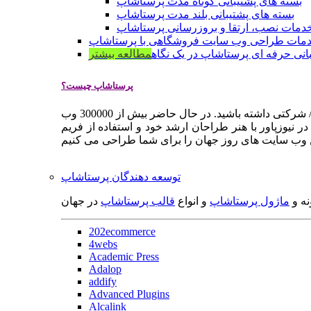
بسته های پشتیبانی کوتاه مدت پرستاشاپ
بسته های پشتیبانی بلند مدت پرستاشاپ
دمات نصب، ارتقا و بروزرسانی پرستاشاپ
مات طراحی وب سایت فروشگاهی با پرستاشاپ
انی حرفه ای پرستاشاپ در یک نگاه
مطالعه بیشتر
پرستاشاپ چیست؟
پرستاشاپ یک سیستم مدیریت وب سایت / فروشگاه آنلاین اپن سورس است که به شما کمک می کند به سرعت یک وب سایت فروشگاهی / شرکتی داشته باشید. در حال حاضر بیش از 300000 وب
 نیوزپاور با هنر طراحان ارشد خود و استفاده از فریم
توسعه دهندگان پرستاشاپ
نه و
ماژول پرستاشاپ
و انواع
قالب پرستاشاپ
در جهان
202ecommerce
4webs
Academic Press
Adalop
addify
Advanced Plugins
Alcalink