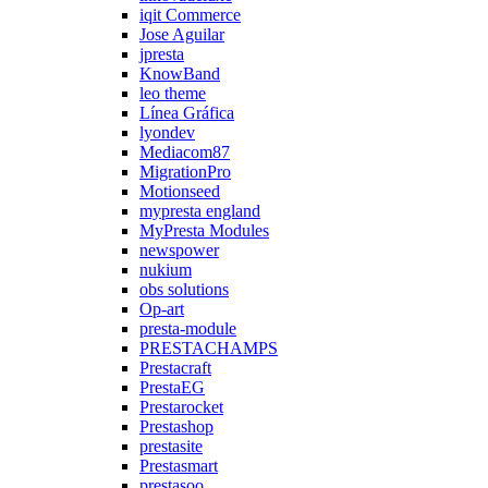
iqit Commerce
Jose Aguilar
jpresta
KnowBand
leo theme
Línea Gráfica
lyondev
Mediacom87
MigrationPro
Motionseed
mypresta england
MyPresta Modules
newspower
nukium
obs solutions
Op-art
presta-module
PRESTACHAMPS
Prestacraft
PrestaEG
Prestarocket
Prestashop
prestasite
Prestasmart
prestasoo