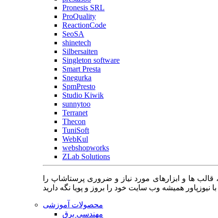
Pronesis SRL
ProQuality
ReactionCode
SeoSA
shinetech
Silbersaiten
Singleton software
Smart Presta
Snegurka
SpmPresto
Studio Kiwik
sunnytoo
Terranet
Thecon
TuniSoft
WebKul
webshopworks
ZLab Solutions
 قالب ها و ابزارهای مورد نیاز و ضروری پرستاشاپ را
محصولات آموزشی
مهندسی برق