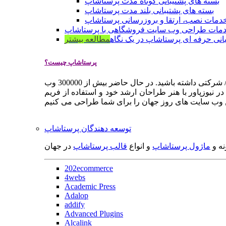
بسته های پشتیبانی کوتاه مدت پرستاشاپ
بسته های پشتیبانی بلند مدت پرستاشاپ
دمات نصب، ارتقا و بروزرسانی پرستاشاپ
مات طراحی وب سایت فروشگاهی با پرستاشاپ
انی حرفه ای پرستاشاپ در یک نگاه
مطالعه بیشتر
پرستاشاپ چیست؟
پرستاشاپ یک سیستم مدیریت وب سایت / فروشگاه آنلاین اپن سورس است که به شما کمک می کند به سرعت یک وب سایت فروشگاهی / شرکتی داشته باشید. در حال حاضر بیش از 300000 وب
 نیوزپاور با هنر طراحان ارشد خود و استفاده از فریم
توسعه دهندگان پرستاشاپ
نه و
ماژول پرستاشاپ
و انواع
قالب پرستاشاپ
در جهان
202ecommerce
4webs
Academic Press
Adalop
addify
Advanced Plugins
Alcalink