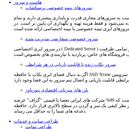
هاست و سرور
سرورهای نیمه خصوصی پرستاشاپ
سبت به سرورهای مجازی قدرت و پایداری بیشتری دارند و تمام
می‌شود و فقط هزینه تهیه و نگهداری آن پایین تر است. در
سرور خصوصی سفارشی مدیریت شده
در سرور ابری اختصاصی ( Dedicated Server ) این امکان برای مشترک فراهم می آید که از تمامی ظرفیت CPU و RAM به همراه سایر امکانات سخت افزاری به طور کامل و بدون به اشتراک گذاشتن با
سرور بکاپ زنده با قابلیت بازیابی در هر شرایطی
اگر به دنبال فضای ابری بکاپ با حافظه SSD Nvme واقعی قدرتمند از شرکت هتزنر آلمان برای وب سایت خود هستید. این سرویس مناسب شماست. یک نسخه زنده از وب سایت شما در این سرویس
پلن های میزبانی اقتصادی نیوزپاور
این سرویس مناسب فروشگاه ها و وب سایت های تازه تاسیس و کم بازدید است. این سرویس از نظر فنی مشابه همان هاست اشتراکی است که 99% شرکت های ایرانی بعضا با قیمتی "گزاف" عرضه
 بالاتری قرار دارد. حافظه SSD Nvme، فضای کاملا ابری، امنیت و پایداری عالی همه چیز را برای ایجاد یک فروشگاه جدید فراهم می کند و
دغدغه های شما را به حداقل می رساند.
طراحی سایت و خدمات
طراحی سایت