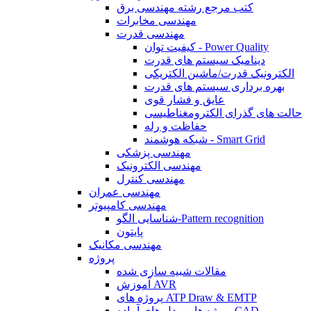
کتب مرجع رشته مهندسی برق
مهندسی مخابرات
مهندسی قدرت
کیفیت توان - Power Quality
دینامیک سیستم های قدرت
الکترونیک قدرت/ماشین الکتریکی
بهره برداری سیستم های قدرت
عایق و فشار قوی
حالت های گذرای الکترومغناطیسی
حفاظت و رله
شبکه هوشمند - Smart Grid
مهندسی پزشکی
مهندسی الکترونیک
مهندسی کنترل
مهندسی عمران
مهندسی کامپیوتر
شناسایی الگو-Pattern recognition
پایتون
مهندسی مکانیک
پروژه
مقالات شبیه سازی شده
آموزش AVR
پروژه های ATP Draw & EMTP
پروژه ها و مدل های آماده CAD