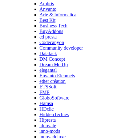
Ambris
Anvanto
Arte & Informatica
Best Kit
Business Tech
BuyAddons
cd presta
Codecanyon
Community developer
Datakick
DM Concept
Dream Me Up
elegantal
Envanto Elenmets
ether création
ETSSoft
FME
GloboSoftware
Hamsa
HDclic
HiddenTechies
Hipresta
idnovate
inno-mods
innovadeluxe