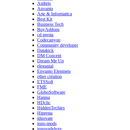
Ambris
Anvanto
Arte & Informatica
Best Kit
Business Tech
BuyAddons
cd presta
Codecanyon
Community developer
Datakick
DM Concept
Dream Me Up
elegantal
Envanto Elenmets
ether création
ETSSoft
FME
GloboSoftware
Hamsa
HDclic
HiddenTechies
Hipresta
idnovate
inno-mods
innovadeluxe