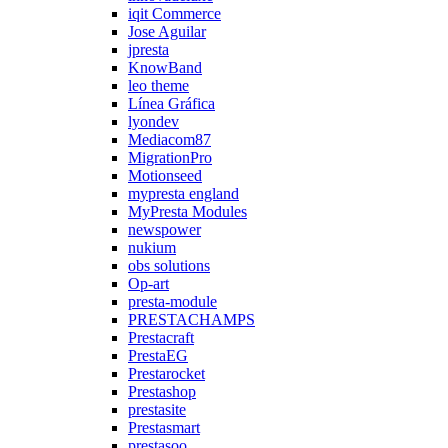
iqit Commerce
Jose Aguilar
jpresta
KnowBand
leo theme
Línea Gráfica
lyondev
Mediacom87
MigrationPro
Motionseed
mypresta england
MyPresta Modules
newspower
nukium
obs solutions
Op-art
presta-module
PRESTACHAMPS
Prestacraft
PrestaEG
Prestarocket
Prestashop
prestasite
Prestasmart
prestasoo