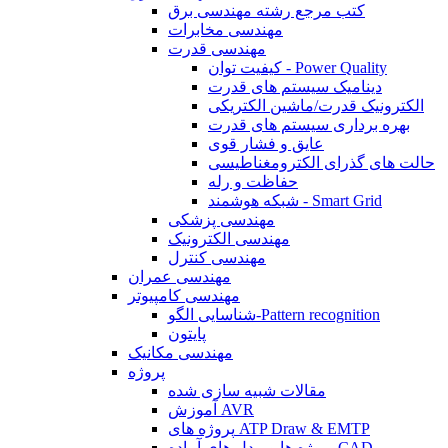
کتب مرجع رشته مهندسی برق
مهندسی مخابرات
مهندسی قدرت
کیفیت توان - Power Quality
دینامیک سیستم های قدرت
الکترونیک قدرت/ماشین الکتریکی
بهره برداری سیستم های قدرت
عایق و فشار قوی
حالت های گذرای الکترومغناطیسی
حفاظت و رله
شبکه هوشمند - Smart Grid
مهندسی پزشکی
مهندسی الکترونیک
مهندسی کنترل
مهندسی عمران
مهندسی کامپیوتر
شناسایی الگو-Pattern recognition
پایتون
مهندسی مکانیک
پروژه
مقالات شبیه سازی شده
آموزش AVR
پروژه های ATP Draw & EMTP
پروژه ها و مدل های آماده CAD