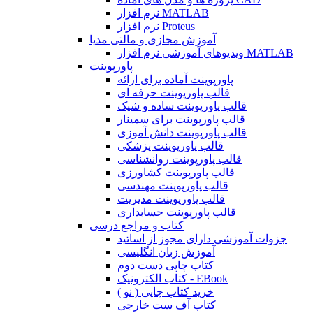
نرم افزار MATLAB
نرم افزار Proteus
آموزش مجازی و مالتی مدیا
ویدیوهای آموزشی نرم افزار MATLAB
پاورپوینت
پاورپوینت آماده برای ارائه
قالب پاورپوینت حرفه ای
قالب پاورپوینت ساده و شیک
قالب پاورپوینت برای سمینار
قالب پاورپوینت دانش آموزی
قالب پاورپوینت پزشکی
قالب پاورپوینت روانشناسی
قالب پاورپوینت کشاورزی
قالب پاورپوینت مهندسی
قالب پاورپوینت مدیریت
قالب پاورپوینت حسابداری
کتاب و مراجع درسی
جزوات آموزشی دارای مجوز از اساتید
آموزش زبان انگلیسی
کتاب چاپی دست دوم
کتاب الکترونیک - EBook
خرید کتاب چاپی ( نو )
کتاب آف ست خارجی