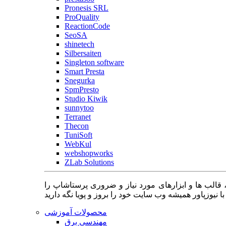
Pronesis SRL
ProQuality
ReactionCode
SeoSA
shinetech
Silbersaiten
Singleton software
Smart Presta
Snegurka
SpmPresto
Studio Kiwik
sunnytoo
Terranet
Thecon
TuniSoft
WebKul
webshopworks
ZLab Solutions
 قالب ها و ابزارهای مورد نیاز و ضروری پرستاشاپ را
محصولات آموزشی
مهندسی برق