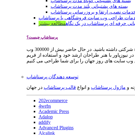
بسته های پشتیبانی کوتاه مدت پرستاشاپ
بسته های پشتیبانی بلند مدت پرستاشاپ
دمات نصب، ارتقا و بروزرسانی پرستاشاپ
مات طراحی وب سایت فروشگاهی با پرستاشاپ
انی حرفه ای پرستاشاپ در یک نگاه
مطالعه بیشتر
پرستاشاپ چیست؟
پرستاشاپ یک سیستم مدیریت وب سایت / فروشگاه آنلاین اپن سورس است که به شما کمک می کند به سرعت یک وب سایت فروشگاهی / شرکتی داشته باشید. در حال حاضر بیش از 300000 وب
 نیوزپاور با هنر طراحان ارشد خود و استفاده از فریم
توسعه دهندگان پرستاشاپ
نه و
ماژول پرستاشاپ
و انواع
قالب پرستاشاپ
در جهان
202ecommerce
4webs
Academic Press
Adalop
addify
Advanced Plugins
Alcalink