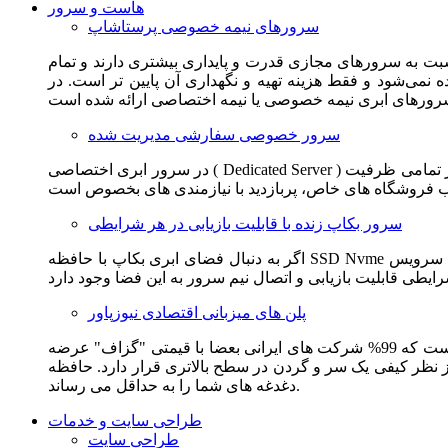
هاست و سرور
سرورهای نیمه خصوصی پرستاشاپ
سبت به سرورهای مجازی قدرت و پایداری بیشتری دارند و تمام
می‌شود و فقط هزینه تهیه و نگهداری آن پایین تر است. در
سرور خصوصی سفارشی مدیریت شده
در سرور ابری اختصاصی ( Dedicated Server ) این امکان برای مشترک فراهم می آید که از تمامی ظرفیت CPU و RAM به همراه سایر امکانات سخت افزاری به طور کامل و بدون به اشتراک گذاشتن با
سرور بکاپ زنده با قابلیت بازیابی در هر شرایطی
اگر به دنبال فضای ابری بکاپ با حافظه SSD Nvme واقعی قدرتمند از شرکت هتزنر آلمان برای وب سایت خود هستید. این سرویس مناسب شماست. یک نسخه زنده از وب سایت شما در این سرویس
پلن های میزبانی اقتصادی نیوزپاور
این سرویس مناسب فروشگاه ها و وب سایت های تازه تاسیس و کم بازدید است. این سرویس از نظر فنی مشابه همان هاست اشتراکی است که 99% شرکت های ایرانی بعضا با قیمتی "گزاف" عرضه
 بالاتری قرار دارد. حافظه SSD Nvme، فضای کاملا ابری، امنیت و پایداری عالی همه چیز را برای ایجاد یک فروشگاه جدید فراهم می کند و
دغدغه های شما را به حداقل می رساند.
طراحی سایت و خدمات
طراحی سایت