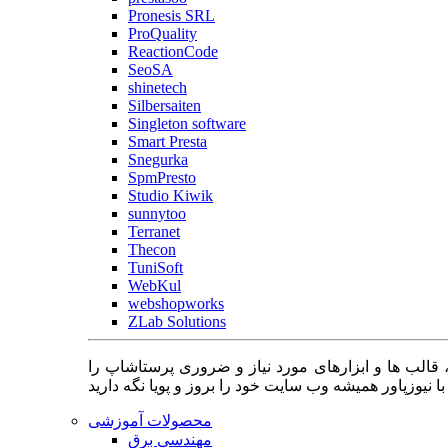
Pronesis SRL
ProQuality
ReactionCode
SeoSA
shinetech
Silbersaiten
Singleton software
Smart Presta
Snegurka
SpmPresto
Studio Kiwik
sunnytoo
Terranet
Thecon
TuniSoft
WebKul
webshopworks
ZLab Solutions
 قالب ها و ابزارهای مورد نیاز و ضروری پرستاشاپ را
محصولات آموزشی
مهندسی برق