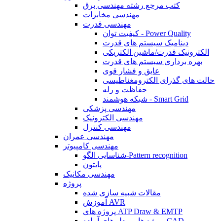
کتب مرجع رشته مهندسی برق
مهندسی مخابرات
مهندسی قدرت
کیفیت توان - Power Quality
دینامیک سیستم های قدرت
الکترونیک قدرت/ماشین الکتریکی
بهره برداری سیستم های قدرت
عایق و فشار قوی
حالت های گذرای الکترومغناطیسی
حفاظت و رله
شبکه هوشمند - Smart Grid
مهندسی پزشکی
مهندسی الکترونیک
مهندسی کنترل
مهندسی عمران
مهندسی کامپیوتر
شناسایی الگو-Pattern recognition
پایتون
مهندسی مکانیک
پروژه
مقالات شبیه سازی شده
آموزش AVR
پروژه های ATP Draw & EMTP
پروژه ها و مدل های آماده CAD