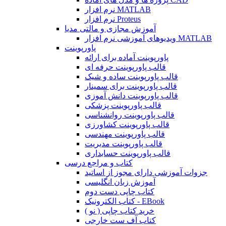
نرم افزار MATLAB
نرم افزار Proteus
آموزش مجازی و مالتی مدیا
ویدیوهای آموزشی نرم افزار MATLAB
پاورپوینت
پاورپوینت آماده برای ارائه
قالب پاورپوینت حرفه ای
قالب پاورپوینت ساده و شیک
قالب پاورپوینت برای سمینار
قالب پاورپوینت دانش آموزی
قالب پاورپوینت پزشکی
قالب پاورپوینت روانشناسی
قالب پاورپوینت کشاورزی
قالب پاورپوینت مهندسی
قالب پاورپوینت مدیریت
قالب پاورپوینت حسابداری
کتاب و مراجع درسی
جزوات آموزشی دارای مجوز از اساتید
آموزش زبان انگلیسی
کتاب چاپی دست دوم
کتاب الکترونیک - EBook
خرید کتاب چاپی ( نو )
کتاب آف ست خارجی