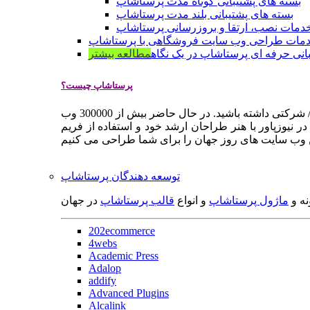
بسته های پشتیبانی کوتاه مدت پرستاشاپ
بسته های پشتیبانی بلند مدت پرستاشاپ
دمات نصب، ارتقا و بروزرسانی پرستاشاپ
مات طراحی وب سایت فروشگاهی با پرستاشاپ
انی حرفه ای پرستاشاپ در یک نگاه
مطالعه بیشتر
پرستاشاپ چیست؟
پرستاشاپ یک سیستم مدیریت وب سایت / فروشگاه آنلاین اپن سورس است که به شما کمک می کند به سرعت یک وب سایت فروشگاهی / شرکتی داشته باشید. در حال حاضر بیش از 300000 وب
 نیوزپاور با هنر طراحان ارشد خود و استفاده از فریم
توسعه دهندگان پرستاشاپ
نه و
ماژول پرستاشاپ
و انواع
قالب پرستاشاپ
در جهان
202ecommerce
4webs
Academic Press
Adalop
addify
Advanced Plugins
Alcalink