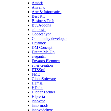
Ambris
Anvanto
Arte & Informatica
Best Kit
Business Tech
BuyAddons
cd presta
Codecanyon
Community developer
Datakick
DM Concept
Dream Me Up
elegantal
Envanto Elenmets
ether création
ETSSoft
FME
GloboSoftware
Hamsa
HDclic
HiddenTechies
Hipresta
idnovate
inno-mods
innovadeluxe