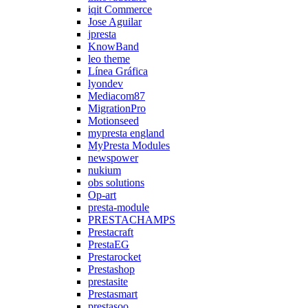
iqit Commerce
Jose Aguilar
jpresta
KnowBand
leo theme
Línea Gráfica
lyondev
Mediacom87
MigrationPro
Motionseed
mypresta england
MyPresta Modules
newspower
nukium
obs solutions
Op-art
presta-module
PRESTACHAMPS
Prestacraft
PrestaEG
Prestarocket
Prestashop
prestasite
Prestasmart
prestasoo