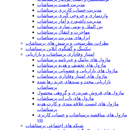
مدیریت قیمت پرستاشاپ
مدیریت حساب کاربری پرستاشاپ
واردسازی و خروجی گیری پرستاشاپ
مدیریت داشبورد و آمار پرستاشاپ
بین الملل و بومی سازی پرستاشاپ
مهاجرت و انتقال پرستاشاپ
ابزارهای مدیریت پرستاشاپ
نظرات، نظرسنجی و پرسش های پرستاشاپ
تیکتینگ و گفتگوی آنلاین پرستاشاپ
امتیاز وفاداری پرستاشاپ و بازاریابی
ماژول های پیامک و خبرنامه پرستاشاپ
ماژول های تخفیف و هدیه پرستاشاپ
ماژول های بازاریابی و عضویابی پرستاشاپ
ماژول های امتیاز وفاداری پرستاشاپ
بازاریابی مجدد و سبدهای خرید رها شده
پرستاشاپ
ماژول های فروش ضربدری و گروهی محصول
ماژول های پاپ آپ پرستاشاپ
ماژول های لیست علاقه مندی و کارت هدیه
پرستاشاپ
ماژول های مناقصه پرستاشاپ و حساب کاربری
vip
شبکه های اجتماعی پرستاشاپ