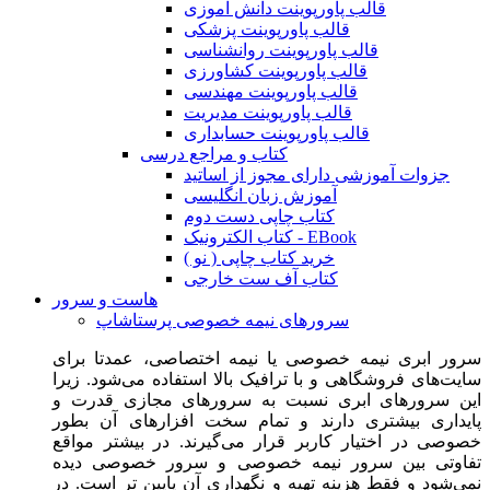
قالب پاورپوینت دانش آموزی
قالب پاورپوینت پزشکی
قالب پاورپوینت روانشناسی
قالب پاورپوینت کشاورزی
قالب پاورپوینت مهندسی
قالب پاورپوینت مدیریت
قالب پاورپوینت حسابداری
کتاب و مراجع درسی
جزوات آموزشی دارای مجوز از اساتید
آموزش زبان انگلیسی
کتاب چاپی دست دوم
کتاب الکترونیک - EBook
خرید کتاب چاپی ( نو )
کتاب آف ست خارجی
هاست و سرور
سرورهای نیمه خصوصی پرستاشاپ
سرور ابری نیمه خصوصی یا نیمه اختصاصی، عمدتا برای
سایت‌های فروشگاهی و با ترافیک بالا استفاده می‌شود. زیرا
این سرورهای ابری نسبت به سرورهای مجازی قدرت و
پایداری بیشتری دارند و تمام سخت افزارهای آن بطور
خصوصی در اختیار کاربر قرار می‌گیرند. در بیشتر مواقع
تفاوتی بین سرور نیمه خصوصی و سرور خصوصی دیده
نمی‌شود و فقط هزینه تهیه و نگهداری آن پایین تر است. در