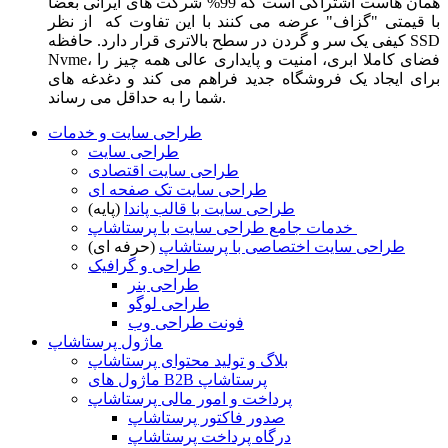
همان هاست اشتراکی است که 99% شرکت های ایرانی بعضا
با قیمتی "گزاف" عرضه می کنند با این تفاوت که از نظر
کیفی یک سر و گردن در سطح بالاتری قرار دارد. حافظه SSD
Nvme، فضای کاملا ابری، امنیت و پایداری عالی همه چیز را
برای ایجاد یک فروشگاه جدید فراهم می کند و دغدغه های
شما را به حداقل می رساند.
طراحی سایت و خدمات
طراحی سایت
طراحی سایت اقتصادی
طراحی سایت تک صفحه ای
طراحی سایت با قالب پاندا
(پایه)
خدمات جامع طراحی سایت با پرستاشاپ
طراحی سایت اختصاصی با پرستاشاپ
(حرفه ای)
طراحی و گرافیک
طراحی بنر
طراحی لوگو
فونت طراحی وب
ماژول پرستاشاپ
بلاگ و تولید محتوای پرستاشاپ
ماژول های B2B پرستاشاپ
پرداخت و امور مالی پرستاشاپ
صدور فاکتور پرستاشاپ
درگاه پرداخت پرستاشاپ