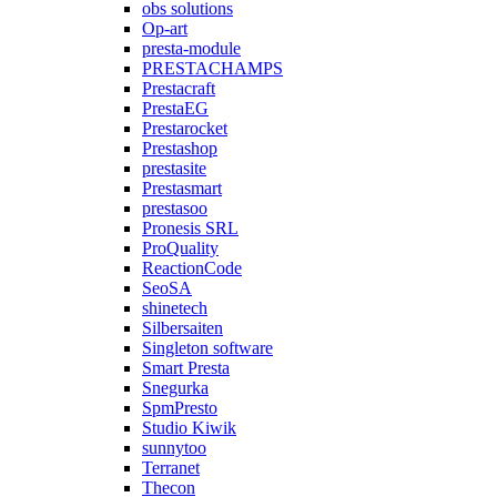
obs solutions
Op-art
presta-module
PRESTACHAMPS
Prestacraft
PrestaEG
Prestarocket
Prestashop
prestasite
Prestasmart
prestasoo
Pronesis SRL
ProQuality
ReactionCode
SeoSA
shinetech
Silbersaiten
Singleton software
Smart Presta
Snegurka
SpmPresto
Studio Kiwik
sunnytoo
Terranet
Thecon