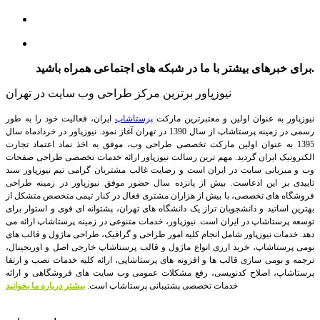
برای خبرهای بیشتر با ما در شبکه های اجتماعی همراه باشید.
نیوزپاور برترین مرکز طراحی وب سایت در تهران
نیوزپاور به عنوان اولین و معتبرترین مارکت
پرستاشاپ
ایران، فعالیت خود را به طور
رسمی در زمینه پرستاشاپ از سال 1390 در تهران آغاز نمود. نیوزپاور در خردادماه سال
1395 به عنوان اولین مارکت تخصصی طراحی وب، موفق به اخذ نماد اعتماد تجارت
الکترونیک ایران گردید. مهم ترین رسالت نیوزپاور ارائه خدمات تخصصی طراحی صفحات
وب و میزبانی سایت در ایران است و رضایت غالب مشتریان گرامی تیم نیوزپاور سند
تاییدی بر این ادعاست. بیش از پانزده سال حضور موفق نیوزپاور در زمینه طراحی
فروشگاه های تخصصی، با بیش از هزاران مشتری فعال در کنار تیمی متخصص متشکل از
بهترین اساتید و دانشجویان تراز یک دانشگاه های تهران، پشتوانه ای قوی و استوار برای
توسعه پرستاشاپ در ایران است.
نیوزپاور، خدمات متنوعی در زمینه پرستاشاپ ارائه می
دهد. خدمات نیوزپاور شامل انجام کلیه امور طراحی و گرافیک، طراحی ماژول و قالب های
بومی پرستاشاپ، خرید ارزی انواع ماژول و قالب پرستاشاپ خارجی اصل و اوریجینال،
ترجمه و بومی سازی قالب ها و افزونه های پرستاشاپی، ارائه کلیه خدمات نصب و ارتقا
پرستاشاپ، اصلاح کدنویسی، رفع مشکلات عمومی وب سایت های فروشگاهی و ارائه
خدمات تخصصی پشتیبانی پرستاشاپ است.
بیشتر درباره ما بخوانید