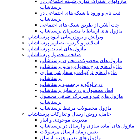
ماژولهای اشتراک‌ گذاری شبکه اجتماعی در
پرستاشاپ
ثبت نام و ورود با شبکه های اجتماعی در
پرستاشاپ
چت آنلاین از طریق شبکه های اجتماعی
ماژول های ارتباط با مشتریان پرستاشاپ
ویرایش و بروزرسانی انبوه پرستاشاپ
اسلایدر و گردونه تصاویر پرستاشاپ
ماژول های امنیت پرستاشاپ
صفحه محصول پرستاشاپ
ماژول های محصولات مجازی پرستاشاپ
ماژول های درج محتوا و ویدیو پرستاشاپ
ماژول های ترکیبات و سفارشی سازی
پرستاشاپ
درج لوگو و برچسب پرستاشاپ
ابعاد محصول و درج سایز پرستاشاپ
ماژول های تب و سربرگ اضافی محصول
پرستاشاپ
ماژول محصولات مرتبط پرستاشاپ
حامل، روش ارسال و تدارکات پرستاشاپ
مدیریت موجودی و انبار
ماژول های آماده سازی و ارسال در پرستاشاپ
تعیین زمان ارسال مرسولات
ماژول های تعیین هزینه ارسال