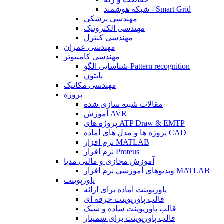
شبکه هوشمند - Smart Grid
مهندسی پزشکی
مهندسی الکترونیک
مهندسی کنترل
مهندسی عمران
مهندسی کامپیوتر
شناسایی الگو-Pattern recognition
پایتون
مهندسی مکانیک
پروژه
مقالات شبیه سازی شده
آموزش AVR
پروژه های ATP Draw & EMTP
پروژه ها و مدل های آماده CAD
نرم افزار MATLAB
نرم افزار Proteus
آموزش مجازی و مالتی مدیا
ویدیوهای آموزشی نرم افزار MATLAB
پاورپوینت
پاورپوینت آماده برای ارائه
قالب پاورپوینت حرفه ای
قالب پاورپوینت ساده و شیک
قالب پاورپوینت برای سمینار