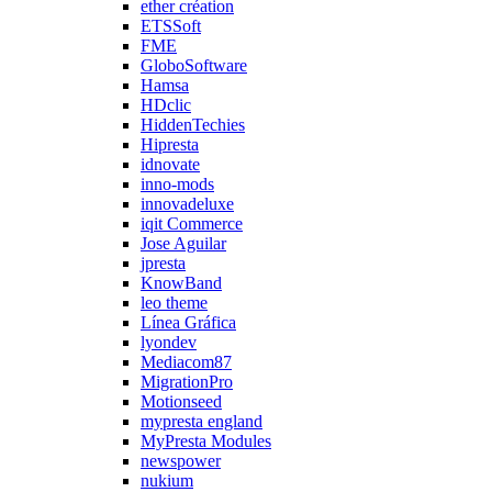
ether création
ETSSoft
FME
GloboSoftware
Hamsa
HDclic
HiddenTechies
Hipresta
idnovate
inno-mods
innovadeluxe
iqit Commerce
Jose Aguilar
jpresta
KnowBand
leo theme
Línea Gráfica
lyondev
Mediacom87
MigrationPro
Motionseed
mypresta england
MyPresta Modules
newspower
nukium