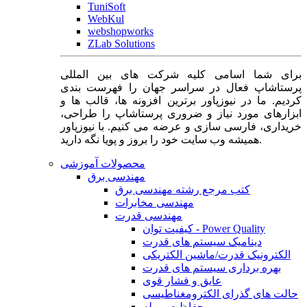
TuniSoft
WebKul
webshopworks
ZLab Solutions
برای شما اسامی کلیه شرکت های بین المللی
پرستاشاپ فعال در سراسر جهان را فهرست بندی
کردیم. ما در نیوزپاور برترین افزونه ها، قالب ها و
ابزارهای مورد نیاز و ضروری پرستاشاپ را طراحی،
خریداری، فارسی سازی و عرضه می کنیم. با نیوزپاور
همیشه وب سایت خود را بروز و پویا نگه دارید.
محصولات آموزشی
مهندسی برق
کتب مرجع رشته مهندسی برق
مهندسی مخابرات
مهندسی قدرت
کیفیت توان - Power Quality
دینامیک سیستم های قدرت
الکترونیک قدرت/ماشین الکتریکی
بهره برداری سیستم های قدرت
عایق و فشار قوی
حالت های گذرای الکترومغناطیسی
حفاظت و رله