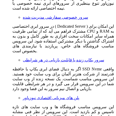
نیوزپاور تنوع بینظیری از سرورهای ابری نیمه خصوصی یا
نیمه اختصاصی ارائه شده است.
سرور خصوصی سفارشی مدیریت شده
در سرور ابری اختصاصی ( Dedicated Server ) این امکان برای
مشترک فراهم می آید که از تمامی ظرفیت CPU و RAM به
همراه سایر امکانات سخت افزاری به طور کامل و بدون به
اشتراک گذاشتن با دیگر مشترکین استفاده شود. این سرویس
مناسب فروشگاه های خاص، پربازدید با نیازمندی های
بخصوص است.
سرور بکاپ زنده با قابلیت بازیابی در هر شرایطی
اگر به دنبال فضای ابری بکاپ با حافظه SSD Nvme واقعی
قدرتمند از شرکت هتزنر آلمان برای وب سایت خود هستید.
این سرویس مناسب شماست. یک نسخه زنده از وب سایت
شما در این سرویس قرار می گیرد و در هر شرایطی قابلیت
بازیابی و اتصال نیم سرور به این فضا وجود دارد.
پلن های میزبانی اقتصادی نیوزپاور
این سرویس مناسب فروشگاه ها و وب سایت های تازه
تاسیس و کم بازدید است. این سرویس از نظر فنی مشابه