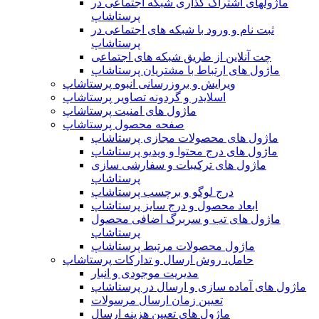
ماژولهای اشتراک‌ گذاری شبکه اجتماعی در
پرستاشاپ
ثبت نام و ورود با شبکه های اجتماعی در
پرستاشاپ
چت آنلاین از طریق شبکه های اجتماعی
ماژول های ارتباط با مشتریان پرستاشاپ
ویرایش و بروزرسانی انبوه پرستاشاپ
اسلایدر و گردونه تصاویر پرستاشاپ
ماژول های امنیت پرستاشاپ
صفحه محصول پرستاشاپ
ماژول های محصولات مجازی پرستاشاپ
ماژول های درج محتوا و ویدیو پرستاشاپ
ماژول های ترکیبات و سفارشی سازی
پرستاشاپ
درج لوگو و برچسب پرستاشاپ
ابعاد محصول و درج سایز پرستاشاپ
ماژول های تب و سربرگ اضافی محصول
پرستاشاپ
ماژول محصولات مرتبط پرستاشاپ
حامل، روش ارسال و تدارکات پرستاشاپ
مدیریت موجودی و انبار
ماژول های آماده سازی و ارسال در پرستاشاپ
تعیین زمان ارسال مرسولات
ماژول های تعیین هزینه ارسال