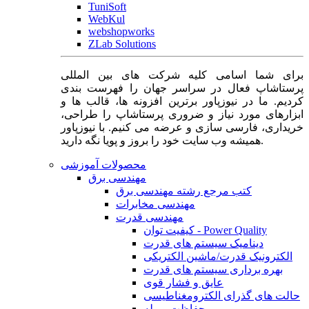
TuniSoft
WebKul
webshopworks
ZLab Solutions
برای شما اسامی کلیه شرکت های بین المللی
پرستاشاپ فعال در سراسر جهان را فهرست بندی
کردیم. ما در نیوزپاور برترین افزونه ها، قالب ها و
ابزارهای مورد نیاز و ضروری پرستاشاپ را طراحی،
خریداری، فارسی سازی و عرضه می کنیم. با نیوزپاور
همیشه وب سایت خود را بروز و پویا نگه دارید.
محصولات آموزشی
مهندسی برق
کتب مرجع رشته مهندسی برق
مهندسی مخابرات
مهندسی قدرت
کیفیت توان - Power Quality
دینامیک سیستم های قدرت
الکترونیک قدرت/ماشین الکتریکی
بهره برداری سیستم های قدرت
عایق و فشار قوی
حالت های گذرای الکترومغناطیسی
حفاظت و رله