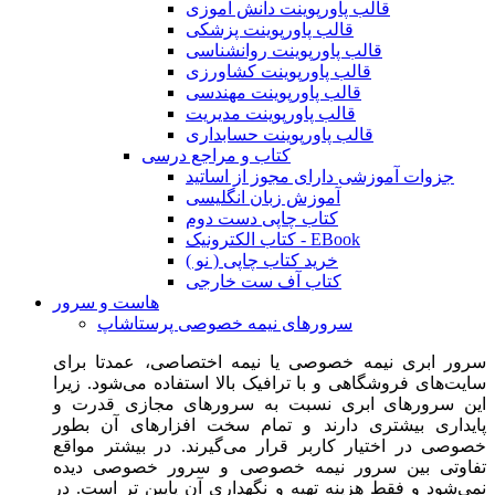
قالب پاورپوینت دانش آموزی
قالب پاورپوینت پزشکی
قالب پاورپوینت روانشناسی
قالب پاورپوینت کشاورزی
قالب پاورپوینت مهندسی
قالب پاورپوینت مدیریت
قالب پاورپوینت حسابداری
کتاب و مراجع درسی
جزوات آموزشی دارای مجوز از اساتید
آموزش زبان انگلیسی
کتاب چاپی دست دوم
کتاب الکترونیک - EBook
خرید کتاب چاپی ( نو )
کتاب آف ست خارجی
هاست و سرور
سرورهای نیمه خصوصی پرستاشاپ
سرور ابری نیمه خصوصی یا نیمه اختصاصی، عمدتا برای
سایت‌های فروشگاهی و با ترافیک بالا استفاده می‌شود. زیرا
این سرورهای ابری نسبت به سرورهای مجازی قدرت و
پایداری بیشتری دارند و تمام سخت افزارهای آن بطور
خصوصی در اختیار کاربر قرار می‌گیرند. در بیشتر مواقع
تفاوتی بین سرور نیمه خصوصی و سرور خصوصی دیده
نمی‌شود و فقط هزینه تهیه و نگهداری آن پایین تر است. در