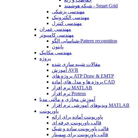
شبکه هوشمند - Smart Grid
مهندسی پزشکی
مهندسی الکترونیک
مهندسی کنترل
مهندسی عمران
مهندسی کامپیوتر
شناسایی الگو-Pattern recognition
پایتون
مهندسی مکانیک
پروژه
مقالات شبیه سازی شده
آموزش AVR
پروژه های ATP Draw & EMTP
پروژه ها و مدل های آماده CAD
نرم افزار MATLAB
نرم افزار Proteus
آموزش مجازی و مالتی مدیا
ویدیوهای آموزشی نرم افزار MATLAB
پاورپوینت
پاورپوینت آماده برای ارائه
قالب پاورپوینت حرفه ای
قالب پاورپوینت ساده و شیک
قالب پاورپوینت برای سمینار