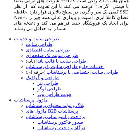
همان هاست اشتراکی است که 99% شرکت های ایرانی بعضا
با قیمتی "گزاف" عرضه می کنند با این تفاوت که از نظر
کیفی یک سر و گردن در سطح بالاتری قرار دارد. حافظه SSD
Nvme، فضای کاملا ابری، امنیت و پایداری عالی همه چیز را
برای ایجاد یک فروشگاه جدید فراهم می کند و دغدغه های
شما را به حداقل می رساند.
طراحی سایت و خدمات
طراحی سایت
طراحی سایت اقتصادی
طراحی سایت تک صفحه ای
طراحی سایت با قالب پاندا
(پایه)
خدمات جامع طراحی سایت با پرستاشاپ
طراحی سایت اختصاصی با پرستاشاپ
(حرفه ای)
طراحی و گرافیک
طراحی بنر
طراحی لوگو
فونت طراحی وب
ماژول پرستاشاپ
بلاگ و تولید محتوای پرستاشاپ
ماژول های B2B پرستاشاپ
پرداخت و امور مالی پرستاشاپ
صدور فاکتور پرستاشاپ
درگاه پرداخت پرستاشاپ