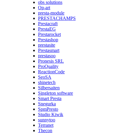
obs solutions
Op-art
presta-module
PRESTACHAMPS
Prestacraft
PrestaEG
Prestarocket
Prestashop
prestasite
Prestasmart
prestasoo
Pronesis SRL
ProQuality
ReactionCode
SeoSA
shinetech
Silbersaiten
Singleton software
Smart Presta
Snegurka
SpmPresto
Studio Kiwik
sunnytoo
Terranet
Thecon