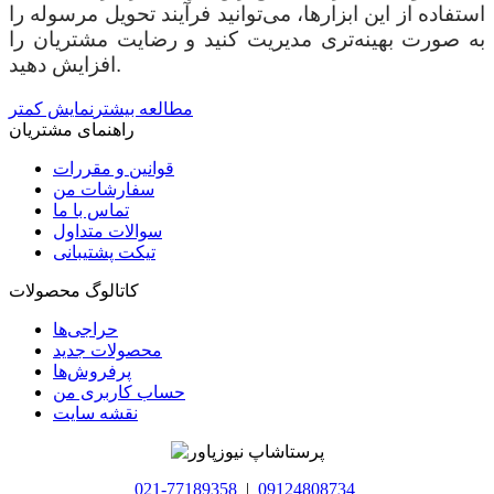
استفاده از این ابزارها، می‌توانید فرآیند تحویل مرسوله را
به صورت بهینه‌تری مدیریت کنید و رضایت مشتریان را
افزایش دهید.
مطالعه بیشتر
نمایش کمتر
راهنمای مشتریان
قوانین و مقررات
سفارشات من
تماس با ما
سوالات متداول
تیکت پشتیبانی
کاتالوگ محصولات
حراجی‌ها
محصولات جدید
پرفروش‌ها
حساب کاربری من
نقشه سایت
021-77189358
|
09124808734