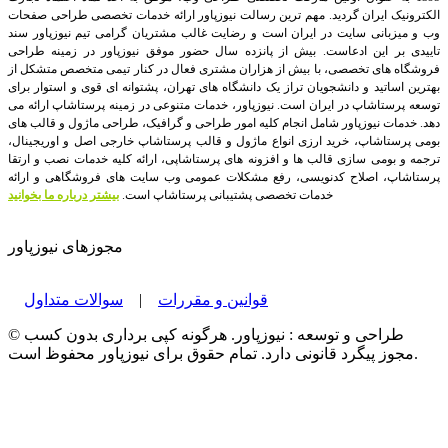
الکترونیک ایران گردید. مهم ترین رسالت نیوزپاور ارائه خدمات تخصصی طراحی صفحات
وب و میزبانی سایت در ایران است و رضایت غالب مشتریان گرامی تیم نیوزپاور سند
تاییدی بر این ادعاست. بیش از پانزده سال حضور موفق نیوزپاور در زمینه طراحی
فروشگاه های تخصصی، با بیش از هزاران مشتری فعال در کنار تیمی متخصص متشکل از
بهترین اساتید و دانشجویان تراز یک دانشگاه های تهران، پشتوانه ای قوی و استوار برای
توسعه پرستاشاپ در ایران است.
نیوزپاور، خدمات متنوعی در زمینه پرستاشاپ ارائه می
دهد. خدمات نیوزپاور شامل انجام کلیه امور طراحی و گرافیک، طراحی ماژول و قالب های
بومی پرستاشاپ، خرید ارزی انواع ماژول و قالب پرستاشاپ خارجی اصل و اوریجینال،
ترجمه و بومی سازی قالب ها و افزونه های پرستاشاپی، ارائه کلیه خدمات نصب و ارتقا
پرستاشاپ، اصلاح کدنویسی، رفع مشکلات عمومی وب سایت های فروشگاهی و ارائه
خدمات تخصصی پشتیبانی پرستاشاپ است.
بیشتر درباره ما بخوانید
مجوزهای نیوزپاور
قوانین و مقررات
|
سوالات متداول
© طراحی و توسعه : نیوزپاور. هرگونه کپی برداری بدون کسب
مجوز پیگرد قانونی دارد. تمام حقوق برای نیوزپاور محفوظ است.