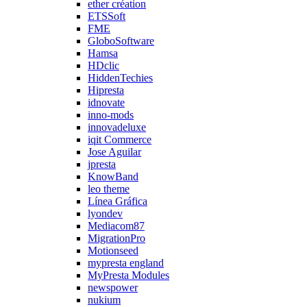
ether création
ETSSoft
FME
GloboSoftware
Hamsa
HDclic
HiddenTechies
Hipresta
idnovate
inno-mods
innovadeluxe
iqit Commerce
Jose Aguilar
jpresta
KnowBand
leo theme
Línea Gráfica
lyondev
Mediacom87
MigrationPro
Motionseed
mypresta england
MyPresta Modules
newspower
nukium