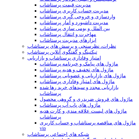
مدیریت قیمت پرستاشاپ
مدیریت حساب کاربری پرستاشاپ
واردسازی و خروجی گیری پرستاشاپ
مدیریت داشبورد و آمار پرستاشاپ
بین الملل و بومی سازی پرستاشاپ
مهاجرت و انتقال پرستاشاپ
ابزارهای مدیریت پرستاشاپ
نظرات، نظرسنجی و پرسش های پرستاشاپ
تیکتینگ و گفتگوی آنلاین پرستاشاپ
امتیاز وفاداری پرستاشاپ و بازاریابی
ماژول های پیامک و خبرنامه پرستاشاپ
ماژول های تخفیف و هدیه پرستاشاپ
ماژول های بازاریابی و عضویابی پرستاشاپ
ماژول های امتیاز وفاداری پرستاشاپ
بازاریابی مجدد و سبدهای خرید رها شده
پرستاشاپ
ماژول های فروش ضربدری و گروهی محصول
ماژول های پاپ آپ پرستاشاپ
ماژول های لیست علاقه مندی و کارت هدیه
پرستاشاپ
ماژول های مناقصه پرستاشاپ و حساب کاربری
vip
شبکه های اجتماعی پرستاشاپ