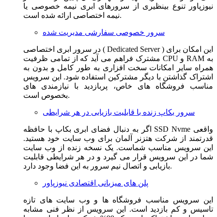
نیوزپاور تنوع بینظیری از سرورهای ابری نیمه خصوصی یا
نیمه اختصاصی ارائه شده است.
سرور خصوصی سفارشی مدیریت شده
در سرور ابری اختصاصی ( Dedicated Server ) این امکان برای
مشترک فراهم می آید که از تمامی ظرفیت CPU و RAM به
همراه سایر امکانات سخت افزاری به طور کامل و بدون به
اشتراک گذاشتن با دیگر مشترکین استفاده شود. این سرویس
مناسب فروشگاه های خاص، پربازدید با نیازمندی های
بخصوص است.
سرور بکاپ زنده با قابلیت بازیابی در هر شرایطی
اگر به دنبال فضای ابری بکاپ با حافظه SSD Nvme واقعی
قدرتمند از شرکت هتزنر آلمان برای وب سایت خود هستید.
این سرویس مناسب شماست. یک نسخه زنده از وب سایت
شما در این سرویس قرار می گیرد و در هر شرایطی قابلیت
بازیابی و اتصال نیم سرور به این فضا وجود دارد.
پلن های میزبانی اقتصادی نیوزپاور
این سرویس مناسب فروشگاه ها و وب سایت های تازه
تاسیس و کم بازدید است. این سرویس از نظر فنی مشابه