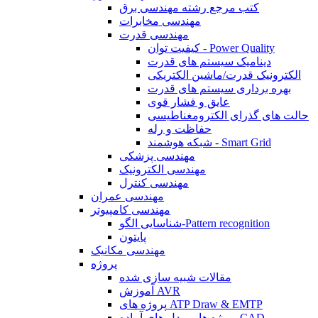
کتب مرجع رشته مهندسی برق
مهندسی مخابرات
مهندسی قدرت
کیفیت توان - Power Quality
دینامیک سیستم های قدرت
الکترونیک قدرت/ماشین الکتریکی
بهره برداری سیستم های قدرت
عایق و فشار قوی
حالت های گذرای الکترومغناطیسی
حفاظت و رله
شبکه هوشمند - Smart Grid
مهندسی پزشکی
مهندسی الکترونیک
مهندسی کنترل
مهندسی عمران
مهندسی کامپیوتر
شناسایی الگو-Pattern recognition
پایتون
مهندسی مکانیک
پروژه
مقالات شبیه سازی شده
آموزش AVR
پروژه های ATP Draw & EMTP
پروژه ها و مدل های آماده CAD