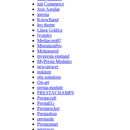
iqit Commerce
Jose Aguilar
jpresta
KnowBand
leo theme
Línea Gráfica
lyondev
Mediacom87
MigrationPro
Motionseed
mypresta england
MyPresta Modules
newspower
nukium
obs solutions
Op-art
presta-module
PRESTACHAMPS
Prestacraft
PrestaEG
Prestarocket
Prestashop
prestasite
Prestasmart
prestasoo