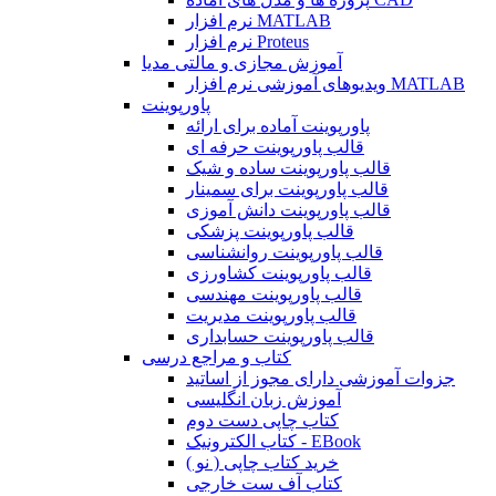
نرم افزار MATLAB
نرم افزار Proteus
آموزش مجازی و مالتی مدیا
ویدیوهای آموزشی نرم افزار MATLAB
پاورپوینت
پاورپوینت آماده برای ارائه
قالب پاورپوینت حرفه ای
قالب پاورپوینت ساده و شیک
قالب پاورپوینت برای سمینار
قالب پاورپوینت دانش آموزی
قالب پاورپوینت پزشکی
قالب پاورپوینت روانشناسی
قالب پاورپوینت کشاورزی
قالب پاورپوینت مهندسی
قالب پاورپوینت مدیریت
قالب پاورپوینت حسابداری
کتاب و مراجع درسی
جزوات آموزشی دارای مجوز از اساتید
آموزش زبان انگلیسی
کتاب چاپی دست دوم
کتاب الکترونیک - EBook
خرید کتاب چاپی ( نو )
کتاب آف ست خارجی