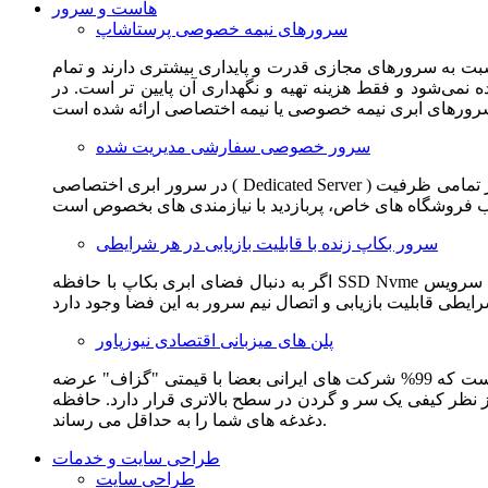
هاست و سرور
سرورهای نیمه خصوصی پرستاشاپ
سبت به سرورهای مجازی قدرت و پایداری بیشتری دارند و تمام
می‌شود و فقط هزینه تهیه و نگهداری آن پایین تر است. در
سرور خصوصی سفارشی مدیریت شده
در سرور ابری اختصاصی ( Dedicated Server ) این امکان برای مشترک فراهم می آید که از تمامی ظرفیت CPU و RAM به همراه سایر امکانات سخت افزاری به طور کامل و بدون به اشتراک گذاشتن با
سرور بکاپ زنده با قابلیت بازیابی در هر شرایطی
اگر به دنبال فضای ابری بکاپ با حافظه SSD Nvme واقعی قدرتمند از شرکت هتزنر آلمان برای وب سایت خود هستید. این سرویس مناسب شماست. یک نسخه زنده از وب سایت شما در این سرویس
پلن های میزبانی اقتصادی نیوزپاور
این سرویس مناسب فروشگاه ها و وب سایت های تازه تاسیس و کم بازدید است. این سرویس از نظر فنی مشابه همان هاست اشتراکی است که 99% شرکت های ایرانی بعضا با قیمتی "گزاف" عرضه
 بالاتری قرار دارد. حافظه SSD Nvme، فضای کاملا ابری، امنیت و پایداری عالی همه چیز را برای ایجاد یک فروشگاه جدید فراهم می کند و
دغدغه های شما را به حداقل می رساند.
طراحی سایت و خدمات
طراحی سایت