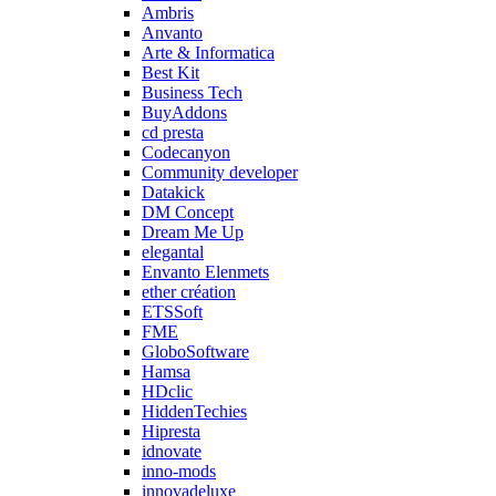
Ambris
Anvanto
Arte & Informatica
Best Kit
Business Tech
BuyAddons
cd presta
Codecanyon
Community developer
Datakick
DM Concept
Dream Me Up
elegantal
Envanto Elenmets
ether création
ETSSoft
FME
GloboSoftware
Hamsa
HDclic
HiddenTechies
Hipresta
idnovate
inno-mods
innovadeluxe