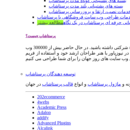
بسته های پشتیبانی کوتاه مدت پرستاشاپ
بسته های پشتیبانی بلند مدت پرستاشاپ
دمات نصب، ارتقا و بروزرسانی پرستاشاپ
مات طراحی وب سایت فروشگاهی با پرستاشاپ
انی حرفه ای پرستاشاپ در یک نگاه
مطالعه بیشتر
پرستاشاپ چیست؟
پرستاشاپ یک سیستم مدیریت وب سایت / فروشگاه آنلاین اپن سورس است که به شما کمک می کند به سرعت یک وب سایت فروشگاهی / شرکتی داشته باشید. در حال حاضر بیش از 300000 وب
 نیوزپاور با هنر طراحان ارشد خود و استفاده از فریم
توسعه دهندگان پرستاشاپ
نه و
ماژول پرستاشاپ
و انواع
قالب پرستاشاپ
در جهان
202ecommerce
4webs
Academic Press
Adalop
addify
Advanced Plugins
Alcalink