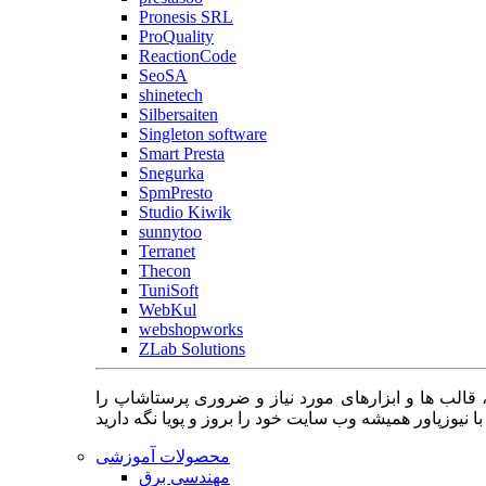
Pronesis SRL
ProQuality
ReactionCode
SeoSA
shinetech
Silbersaiten
Singleton software
Smart Presta
Snegurka
SpmPresto
Studio Kiwik
sunnytoo
Terranet
Thecon
TuniSoft
WebKul
webshopworks
ZLab Solutions
 قالب ها و ابزارهای مورد نیاز و ضروری پرستاشاپ را
محصولات آموزشی
مهندسی برق