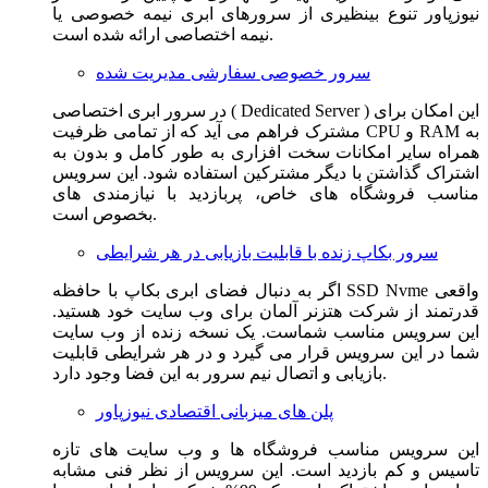
نیوزپاور تنوع بینظیری از سرورهای ابری نیمه خصوصی یا
نیمه اختصاصی ارائه شده است.
سرور خصوصی سفارشی مدیریت شده
در سرور ابری اختصاصی ( Dedicated Server ) این امکان برای
مشترک فراهم می آید که از تمامی ظرفیت CPU و RAM به
همراه سایر امکانات سخت افزاری به طور کامل و بدون به
اشتراک گذاشتن با دیگر مشترکین استفاده شود. این سرویس
مناسب فروشگاه های خاص، پربازدید با نیازمندی های
بخصوص است.
سرور بکاپ زنده با قابلیت بازیابی در هر شرایطی
اگر به دنبال فضای ابری بکاپ با حافظه SSD Nvme واقعی
قدرتمند از شرکت هتزنر آلمان برای وب سایت خود هستید.
این سرویس مناسب شماست. یک نسخه زنده از وب سایت
شما در این سرویس قرار می گیرد و در هر شرایطی قابلیت
بازیابی و اتصال نیم سرور به این فضا وجود دارد.
پلن های میزبانی اقتصادی نیوزپاور
این سرویس مناسب فروشگاه ها و وب سایت های تازه
تاسیس و کم بازدید است. این سرویس از نظر فنی مشابه