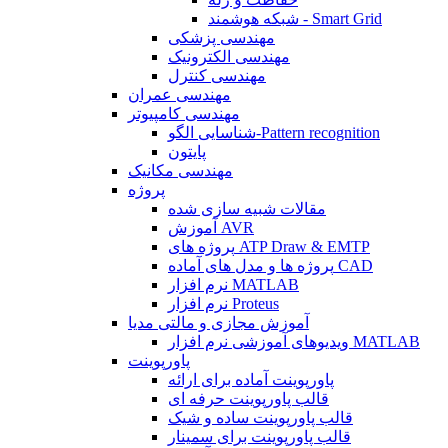
شبکه هوشمند - Smart Grid
مهندسی پزشکی
مهندسی الکترونیک
مهندسی کنترل
مهندسی عمران
مهندسی کامپیوتر
شناسایی الگو-Pattern recognition
پایتون
مهندسی مکانیک
پروژه
مقالات شبیه سازی شده
آموزش AVR
پروژه های ATP Draw & EMTP
پروژه ها و مدل های آماده CAD
نرم افزار MATLAB
نرم افزار Proteus
آموزش مجازی و مالتی مدیا
ویدیوهای آموزشی نرم افزار MATLAB
پاورپوینت
پاورپوینت آماده برای ارائه
قالب پاورپوینت حرفه ای
قالب پاورپوینت ساده و شیک
قالب پاورپوینت برای سمینار