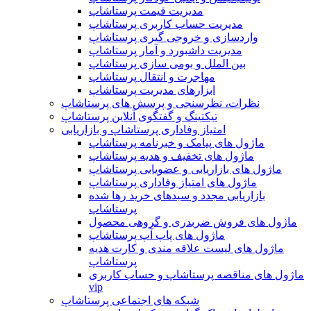
مدیریت قیمت پرستاشاپ
مدیریت حساب کاربری پرستاشاپ
واردسازی و خروجی گیری پرستاشاپ
مدیریت داشبورد و آمار پرستاشاپ
بین الملل و بومی سازی پرستاشاپ
مهاجرت و انتقال پرستاشاپ
ابزارهای مدیریت پرستاشاپ
نظرات، نظرسنجی و پرسش های پرستاشاپ
تیکتینگ و گفتگوی آنلاین پرستاشاپ
امتیاز وفاداری پرستاشاپ و بازاریابی
ماژول های پیامک و خبرنامه پرستاشاپ
ماژول های تخفیف و هدیه پرستاشاپ
ماژول های بازاریابی و عضویابی پرستاشاپ
ماژول های امتیاز وفاداری پرستاشاپ
بازاریابی مجدد و سبدهای خرید رها شده
پرستاشاپ
ماژول های فروش ضربدری و گروهی محصول
ماژول های پاپ آپ پرستاشاپ
ماژول های لیست علاقه مندی و کارت هدیه
پرستاشاپ
ماژول های مناقصه پرستاشاپ و حساب کاربری
vip
شبکه های اجتماعی پرستاشاپ