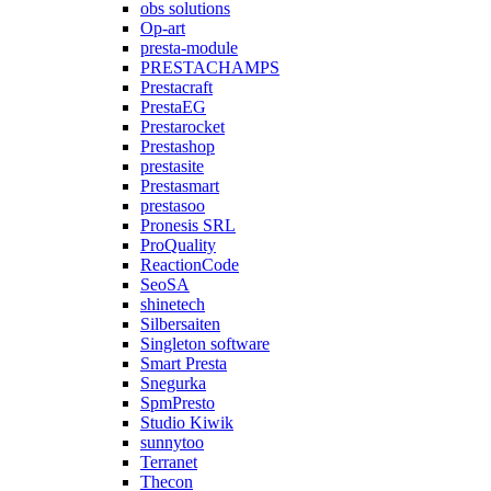
obs solutions
Op-art
presta-module
PRESTACHAMPS
Prestacraft
PrestaEG
Prestarocket
Prestashop
prestasite
Prestasmart
prestasoo
Pronesis SRL
ProQuality
ReactionCode
SeoSA
shinetech
Silbersaiten
Singleton software
Smart Presta
Snegurka
SpmPresto
Studio Kiwik
sunnytoo
Terranet
Thecon