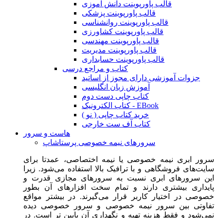
قالب پاورپوینت دانش آموزی
قالب پاورپوینت پزشکی
قالب پاورپوینت روانشناسی
قالب پاورپوینت کشاورزی
قالب پاورپوینت مهندسی
قالب پاورپوینت مدیریت
قالب پاورپوینت حسابداری
کتاب و مراجع درسی
جزوات آموزشی دارای مجوز از اساتید
آموزش زبان انگلیسی
کتاب چاپی دست دوم
کتاب الکترونیک - EBook
خرید کتاب چاپی ( نو )
کتاب آف ست خارجی
هاست و سرور
سرورهای نیمه خصوصی پرستاشاپ
سرور ابری نیمه خصوصی یا نیمه اختصاصی، عمدتا برای
سایت‌های فروشگاهی و با ترافیک بالا استفاده می‌شود. زیرا
این سرورهای ابری نسبت به سرورهای مجازی قدرت و
پایداری بیشتری دارند و تمام سخت افزارهای آن بطور
خصوصی در اختیار کاربر قرار می‌گیرند. در بیشتر مواقع
تفاوتی بین سرور نیمه خصوصی و سرور خصوصی دیده
نمی‌شود و فقط هزینه تهیه و نگهداری آن پایین تر است. در