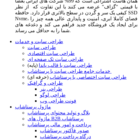
همان هاست اشتراکی است که 99% شرکت های ایرانی بعضا
با قیمتی "گزاف" عرضه می کنند با این تفاوت که از نظر
کیفی یک سر و گردن در سطح بالاتری قرار دارد. حافظه SSD
Nvme، فضای کاملا ابری، امنیت و پایداری عالی همه چیز را
برای ایجاد یک فروشگاه جدید فراهم می کند و دغدغه های
شما را به حداقل می رساند.
طراحی سایت و خدمات
طراحی سایت
طراحی سایت اقتصادی
طراحی سایت تک صفحه ای
طراحی سایت با قالب پاندا
(پایه)
خدمات جامع طراحی سایت با پرستاشاپ
طراحی سایت اختصاصی با پرستاشاپ
(حرفه ای)
طراحی و گرافیک
طراحی بنر
طراحی لوگو
فونت طراحی وب
ماژول پرستاشاپ
بلاگ و تولید محتوای پرستاشاپ
ماژول های B2B پرستاشاپ
پرداخت و امور مالی پرستاشاپ
صدور فاکتور پرستاشاپ
درگاه پرداخت پرستاشاپ