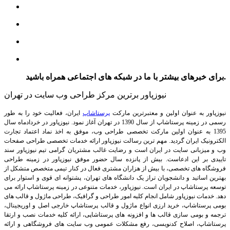
برای خبرهای بیشتر با ما در شبکه های اجتماعی همراه باشید.
نیوزپاور برترین مرکز طراحی وب سایت در تهران
نیوزپاور به عنوان اولین و معتبرترین مارکت
پرستاشاپ
ایران، فعالیت خود را به طور
رسمی در زمینه پرستاشاپ از سال 1390 در تهران آغاز نمود. نیوزپاور در خردادماه سال
1395 به عنوان اولین مارکت تخصصی طراحی وب، موفق به اخذ نماد اعتماد تجارت
الکترونیک ایران گردید. مهم ترین رسالت نیوزپاور ارائه خدمات تخصصی طراحی صفحات
وب و میزبانی سایت در ایران است و رضایت غالب مشتریان گرامی تیم نیوزپاور سند
تاییدی بر این ادعاست. بیش از پانزده سال حضور موفق نیوزپاور در زمینه طراحی
فروشگاه های تخصصی، با بیش از هزاران مشتری فعال در کنار تیمی متخصص متشکل از
بهترین اساتید و دانشجویان تراز یک دانشگاه های تهران، پشتوانه ای قوی و استوار برای
توسعه پرستاشاپ در ایران است.
نیوزپاور، خدمات متنوعی در زمینه پرستاشاپ ارائه می
دهد. خدمات نیوزپاور شامل انجام کلیه امور طراحی و گرافیک، طراحی ماژول و قالب های
بومی پرستاشاپ، خرید ارزی انواع ماژول و قالب پرستاشاپ خارجی اصل و اوریجینال،
ترجمه و بومی سازی قالب ها و افزونه های پرستاشاپی، ارائه کلیه خدمات نصب و ارتقا
پرستاشاپ، اصلاح کدنویسی، رفع مشکلات عمومی وب سایت های فروشگاهی و ارائه