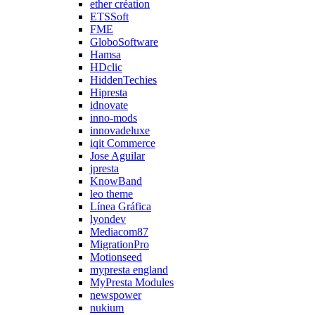
ether création
ETSSoft
FME
GloboSoftware
Hamsa
HDclic
HiddenTechies
Hipresta
idnovate
inno-mods
innovadeluxe
iqit Commerce
Jose Aguilar
jpresta
KnowBand
leo theme
Línea Gráfica
lyondev
Mediacom87
MigrationPro
Motionseed
mypresta england
MyPresta Modules
newspower
nukium