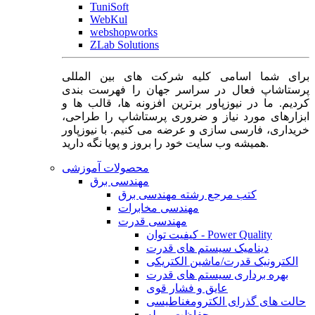
TuniSoft
WebKul
webshopworks
ZLab Solutions
برای شما اسامی کلیه شرکت های بین المللی
پرستاشاپ فعال در سراسر جهان را فهرست بندی
کردیم. ما در نیوزپاور برترین افزونه ها، قالب ها و
ابزارهای مورد نیاز و ضروری پرستاشاپ را طراحی،
خریداری، فارسی سازی و عرضه می کنیم. با نیوزپاور
همیشه وب سایت خود را بروز و پویا نگه دارید.
محصولات آموزشی
مهندسی برق
کتب مرجع رشته مهندسی برق
مهندسی مخابرات
مهندسی قدرت
کیفیت توان - Power Quality
دینامیک سیستم های قدرت
الکترونیک قدرت/ماشین الکتریکی
بهره برداری سیستم های قدرت
عایق و فشار قوی
حالت های گذرای الکترومغناطیسی
حفاظت و رله