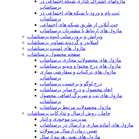
ماژولهای اشتراک‌ گذاری شبکه اجتماعی در
پرستاشاپ
ثبت نام و ورود با شبکه های اجتماعی در
پرستاشاپ
چت آنلاین از طریق شبکه های اجتماعی
ماژول های ارتباط با مشتریان پرستاشاپ
ویرایش و بروزرسانی انبوه پرستاشاپ
اسلایدر و گردونه تصاویر پرستاشاپ
ماژول های امنیت پرستاشاپ
صفحه محصول پرستاشاپ
ماژول های محصولات مجازی پرستاشاپ
ماژول های درج محتوا و ویدیو پرستاشاپ
ماژول های ترکیبات و سفارشی سازی
پرستاشاپ
درج لوگو و برچسب پرستاشاپ
ابعاد محصول و درج سایز پرستاشاپ
ماژول های تب و سربرگ اضافی محصول
پرستاشاپ
ماژول محصولات مرتبط پرستاشاپ
حامل، روش ارسال و تدارکات پرستاشاپ
مدیریت موجودی و انبار
ماژول های آماده سازی و ارسال در پرستاشاپ
تعیین زمان ارسال مرسولات
ماژول های تعیین هزینه ارسال