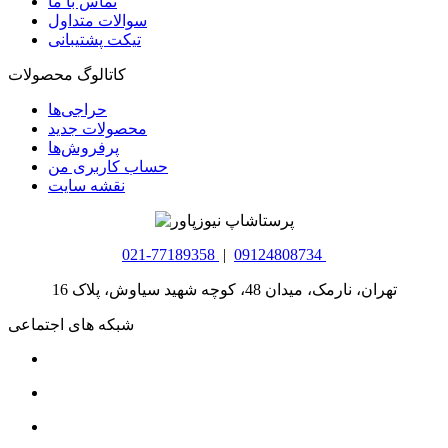
تماس با ما
سوالات متداول
تیکت پشتیبانی
کاتالوگ محصولات
حراجی‌ها
محصولات جدید
پرفروش‌ها
حساب کاربری من
نقشه سایت
021-77189358
|
09124808734
تهران، نارمک، میدان 48، کوچه شهید سیاوش، پلاک 16
شبکه های اجتماعی