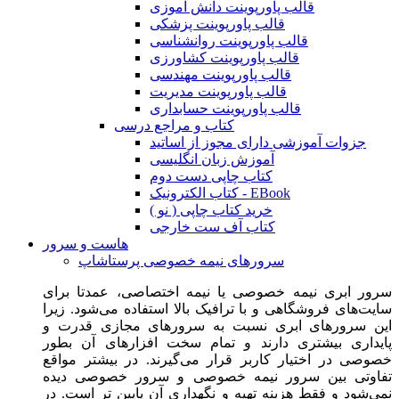
قالب پاورپوینت دانش آموزی
قالب پاورپوینت پزشکی
قالب پاورپوینت روانشناسی
قالب پاورپوینت کشاورزی
قالب پاورپوینت مهندسی
قالب پاورپوینت مدیریت
قالب پاورپوینت حسابداری
کتاب و مراجع درسی
جزوات آموزشی دارای مجوز از اساتید
آموزش زبان انگلیسی
کتاب چاپی دست دوم
کتاب الکترونیک - EBook
خرید کتاب چاپی ( نو )
کتاب آف ست خارجی
هاست و سرور
سرورهای نیمه خصوصی پرستاشاپ
سرور ابری نیمه خصوصی یا نیمه اختصاصی، عمدتا برای
سایت‌های فروشگاهی و با ترافیک بالا استفاده می‌شود. زیرا
این سرورهای ابری نسبت به سرورهای مجازی قدرت و
پایداری بیشتری دارند و تمام سخت افزارهای آن بطور
خصوصی در اختیار کاربر قرار می‌گیرند. در بیشتر مواقع
تفاوتی بین سرور نیمه خصوصی و سرور خصوصی دیده
نمی‌شود و فقط هزینه تهیه و نگهداری آن پایین تر است. در