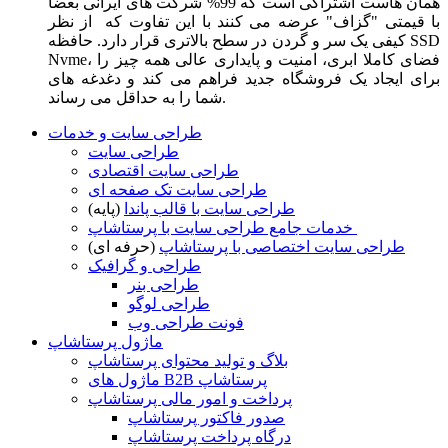
همان هاست اشتراکی است که 99% شرکت های ایرانی بعضا
با قیمتی "گزاف" عرضه می کنند با این تفاوت که از نظر
کیفی یک سر و گردن در سطح بالاتری قرار دارد. حافظه SSD
Nvme، فضای کاملا ابری، امنیت و پایداری عالی همه چیز را
برای ایجاد یک فروشگاه جدید فراهم می کند و دغدغه های
شما را به حداقل می رساند.
طراحی سایت و خدمات
طراحی سایت
طراحی سایت اقتصادی
طراحی سایت تک صفحه ای
طراحی سایت با قالب پاندا
(پایه)
خدمات جامع طراحی سایت با پرستاشاپ
طراحی سایت اختصاصی با پرستاشاپ
(حرفه ای)
طراحی و گرافیک
طراحی بنر
طراحی لوگو
فونت طراحی وب
ماژول پرستاشاپ
بلاگ و تولید محتوای پرستاشاپ
ماژول های B2B پرستاشاپ
پرداخت و امور مالی پرستاشاپ
صدور فاکتور پرستاشاپ
درگاه پرداخت پرستاشاپ