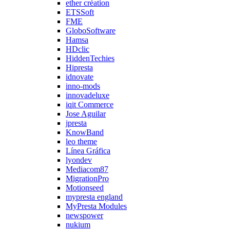
ether création
ETSSoft
FME
GloboSoftware
Hamsa
HDclic
HiddenTechies
Hipresta
idnovate
inno-mods
innovadeluxe
iqit Commerce
Jose Aguilar
jpresta
KnowBand
leo theme
Línea Gráfica
lyondev
Mediacom87
MigrationPro
Motionseed
mypresta england
MyPresta Modules
newspower
nukium