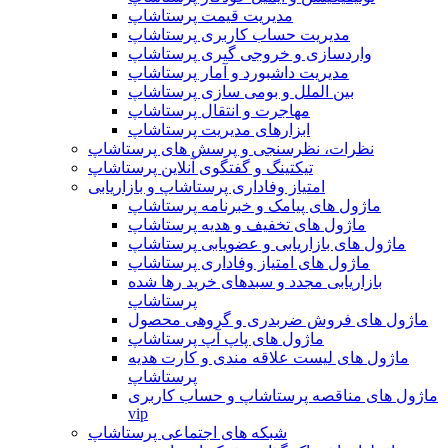
مدیریت قیمت پرستاشاپ
مدیریت حساب کاربری پرستاشاپ
واردسازی و خروجی گیری پرستاشاپ
مدیریت داشبورد و آمار پرستاشاپ
بین الملل و بومی سازی پرستاشاپ
مهاجرت و انتقال پرستاشاپ
ابزارهای مدیریت پرستاشاپ
نظرات، نظرسنجی و پرسش های پرستاشاپ
تیکتینگ و گفتگوی آنلاین پرستاشاپ
امتیاز وفاداری پرستاشاپ و بازاریابی
ماژول های پیامک و خبرنامه پرستاشاپ
ماژول های تخفیف و هدیه پرستاشاپ
ماژول های بازاریابی و عضویابی پرستاشاپ
ماژول های امتیاز وفاداری پرستاشاپ
بازاریابی مجدد و سبدهای خرید رها شده
پرستاشاپ
ماژول های فروش ضربدری و گروهی محصول
ماژول های پاپ آپ پرستاشاپ
ماژول های لیست علاقه مندی و کارت هدیه
پرستاشاپ
ماژول های مناقصه پرستاشاپ و حساب کاربری
vip
شبکه های اجتماعی پرستاشاپ