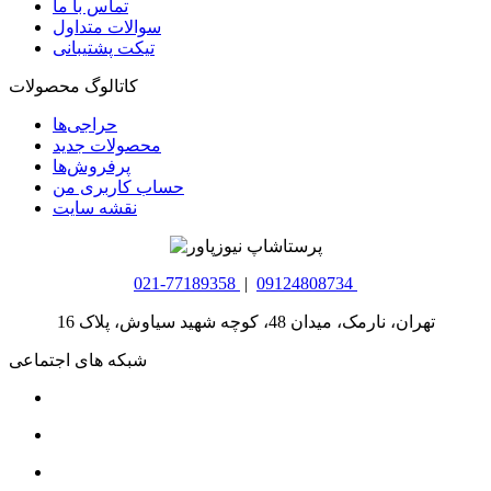
تماس با ما
سوالات متداول
تیکت پشتیبانی
کاتالوگ محصولات
حراجی‌ها
محصولات جدید
پرفروش‌ها
حساب کاربری من
نقشه سایت
021-77189358
|
09124808734
تهران، نارمک، میدان 48، کوچه شهید سیاوش، پلاک 16
شبکه های اجتماعی