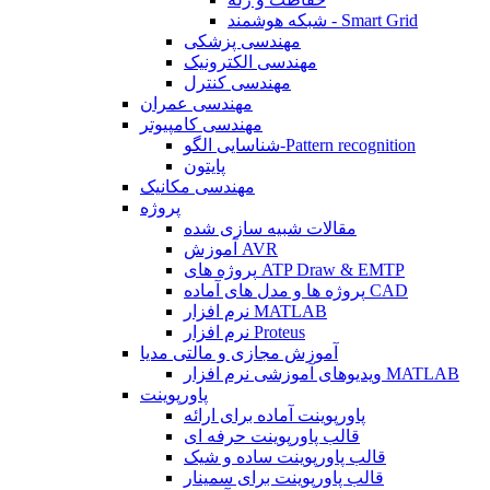
شبکه هوشمند - Smart Grid
مهندسی پزشکی
مهندسی الکترونیک
مهندسی کنترل
مهندسی عمران
مهندسی کامپیوتر
شناسایی الگو-Pattern recognition
پایتون
مهندسی مکانیک
پروژه
مقالات شبیه سازی شده
آموزش AVR
پروژه های ATP Draw & EMTP
پروژه ها و مدل های آماده CAD
نرم افزار MATLAB
نرم افزار Proteus
آموزش مجازی و مالتی مدیا
ویدیوهای آموزشی نرم افزار MATLAB
پاورپوینت
پاورپوینت آماده برای ارائه
قالب پاورپوینت حرفه ای
قالب پاورپوینت ساده و شیک
قالب پاورپوینت برای سمینار