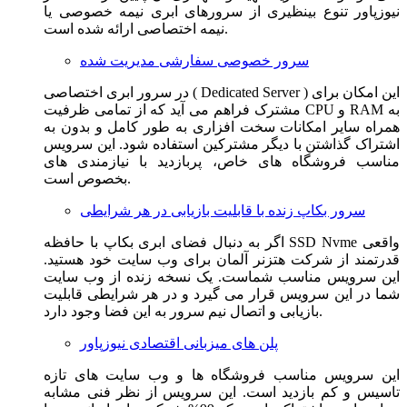
نیوزپاور تنوع بینظیری از سرورهای ابری نیمه خصوصی یا
نیمه اختصاصی ارائه شده است.
سرور خصوصی سفارشی مدیریت شده
در سرور ابری اختصاصی ( Dedicated Server ) این امکان برای
مشترک فراهم می آید که از تمامی ظرفیت CPU و RAM به
همراه سایر امکانات سخت افزاری به طور کامل و بدون به
اشتراک گذاشتن با دیگر مشترکین استفاده شود. این سرویس
مناسب فروشگاه های خاص، پربازدید با نیازمندی های
بخصوص است.
سرور بکاپ زنده با قابلیت بازیابی در هر شرایطی
اگر به دنبال فضای ابری بکاپ با حافظه SSD Nvme واقعی
قدرتمند از شرکت هتزنر آلمان برای وب سایت خود هستید.
این سرویس مناسب شماست. یک نسخه زنده از وب سایت
شما در این سرویس قرار می گیرد و در هر شرایطی قابلیت
بازیابی و اتصال نیم سرور به این فضا وجود دارد.
پلن های میزبانی اقتصادی نیوزپاور
این سرویس مناسب فروشگاه ها و وب سایت های تازه
تاسیس و کم بازدید است. این سرویس از نظر فنی مشابه