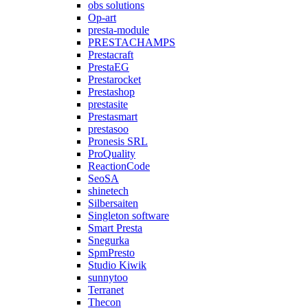
obs solutions
Op-art
presta-module
PRESTACHAMPS
Prestacraft
PrestaEG
Prestarocket
Prestashop
prestasite
Prestasmart
prestasoo
Pronesis SRL
ProQuality
ReactionCode
SeoSA
shinetech
Silbersaiten
Singleton software
Smart Presta
Snegurka
SpmPresto
Studio Kiwik
sunnytoo
Terranet
Thecon