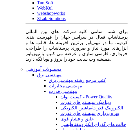
TuniSoft
WebKul
webshopworks
ZLab Solutions
برای شما اسامی کلیه شرکت های بین المللی
پرستاشاپ فعال در سراسر جهان را فهرست بندی
کردیم. ما در نیوزپاور برترین افزونه ها، قالب ها و
ابزارهای مورد نیاز و ضروری پرستاشاپ را طراحی،
خریداری، فارسی سازی و عرضه می کنیم. با نیوزپاور
همیشه وب سایت خود را بروز و پویا نگه دارید.
محصولات آموزشی
مهندسی برق
کتب مرجع رشته مهندسی برق
مهندسی مخابرات
مهندسی قدرت
کیفیت توان - Power Quality
دینامیک سیستم های قدرت
الکترونیک قدرت/ماشین الکتریکی
بهره برداری سیستم های قدرت
عایق و فشار قوی
حالت های گذرای الکترومغناطیسی
حفاظت و رله