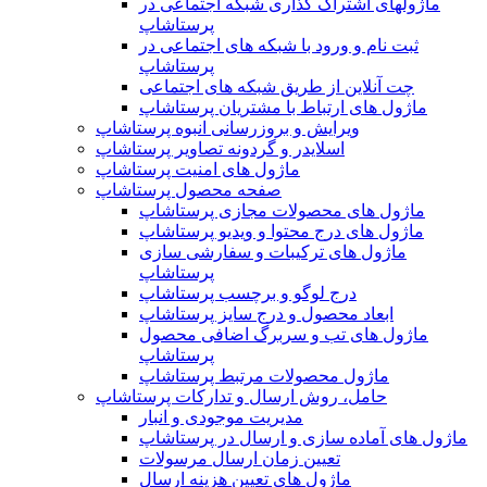
ماژولهای اشتراک‌ گذاری شبکه اجتماعی در
پرستاشاپ
ثبت نام و ورود با شبکه های اجتماعی در
پرستاشاپ
چت آنلاین از طریق شبکه های اجتماعی
ماژول های ارتباط با مشتریان پرستاشاپ
ویرایش و بروزرسانی انبوه پرستاشاپ
اسلایدر و گردونه تصاویر پرستاشاپ
ماژول های امنیت پرستاشاپ
صفحه محصول پرستاشاپ
ماژول های محصولات مجازی پرستاشاپ
ماژول های درج محتوا و ویدیو پرستاشاپ
ماژول های ترکیبات و سفارشی سازی
پرستاشاپ
درج لوگو و برچسب پرستاشاپ
ابعاد محصول و درج سایز پرستاشاپ
ماژول های تب و سربرگ اضافی محصول
پرستاشاپ
ماژول محصولات مرتبط پرستاشاپ
حامل، روش ارسال و تدارکات پرستاشاپ
مدیریت موجودی و انبار
ماژول های آماده سازی و ارسال در پرستاشاپ
تعیین زمان ارسال مرسولات
ماژول های تعیین هزینه ارسال