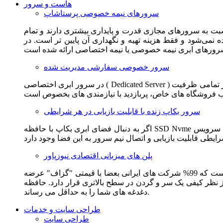
هاست و سرور
سرورهای نیمه خصوصی پرستاشاپ
سبت به سرورهای مجازی قدرت و پایداری بیشتری دارند و تمام
می‌شود و فقط هزینه تهیه و نگهداری آن پایین تر است. در
سرور خصوصی سفارشی مدیریت شده
در سرور ابری اختصاصی ( Dedicated Server ) این امکان برای مشترک فراهم می آید که از تمامی ظرفیت CPU و RAM به همراه سایر امکانات سخت افزاری به طور کامل و بدون به اشتراک گذاشتن با
سرور بکاپ زنده با قابلیت بازیابی در هر شرایطی
اگر به دنبال فضای ابری بکاپ با حافظه SSD Nvme واقعی قدرتمند از شرکت هتزنر آلمان برای وب سایت خود هستید. این سرویس مناسب شماست. یک نسخه زنده از وب سایت شما در این سرویس
پلن های میزبانی اقتصادی نیوزپاور
این سرویس مناسب فروشگاه ها و وب سایت های تازه تاسیس و کم بازدید است. این سرویس از نظر فنی مشابه همان هاست اشتراکی است که 99% شرکت های ایرانی بعضا با قیمتی "گزاف" عرضه
 بالاتری قرار دارد. حافظه SSD Nvme، فضای کاملا ابری، امنیت و پایداری عالی همه چیز را برای ایجاد یک فروشگاه جدید فراهم می کند و
دغدغه های شما را به حداقل می رساند.
طراحی سایت و خدمات
طراحی سایت