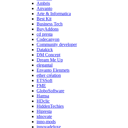
Ambris
Anvanto
Arte & Informatica
Best Kit
Business Tech
BuyAddons
cd presta
Codecanyon
Community developer
Datakick
DM Concept
Dream Me Up
elegantal
Envanto Elenmets
ether création
ETSSoft
FME
GloboSoftware
Hamsa
HDclic
HiddenTechies
Hipresta
idnovate
inno-mods
innovadeluxe