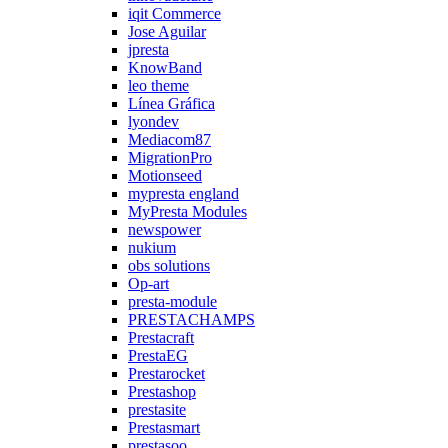
iqit Commerce
Jose Aguilar
jpresta
KnowBand
leo theme
Línea Gráfica
lyondev
Mediacom87
MigrationPro
Motionseed
mypresta england
MyPresta Modules
newspower
nukium
obs solutions
Op-art
presta-module
PRESTACHAMPS
Prestacraft
PrestaEG
Prestarocket
Prestashop
prestasite
Prestasmart
prestasoo