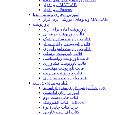
نرم افزار MATLAB
نرم افزار Proteus
آموزش مجازی و مالتی مدیا
ویدیوهای آموزشی نرم افزار MATLAB
پاورپوینت
پاورپوینت آماده برای ارائه
قالب پاورپوینت حرفه ای
قالب پاورپوینت ساده و شیک
قالب پاورپوینت برای سمینار
قالب پاورپوینت دانش آموزی
قالب پاورپوینت پزشکی
قالب پاورپوینت روانشناسی
قالب پاورپوینت کشاورزی
قالب پاورپوینت مهندسی
قالب پاورپوینت مدیریت
قالب پاورپوینت حسابداری
کتاب و مراجع درسی
جزوات آموزشی دارای مجوز از اساتید
آموزش زبان انگلیسی
کتاب چاپی دست دوم
کتاب الکترونیک - EBook
خرید کتاب چاپی ( نو )
کتاب آف ست خارجی