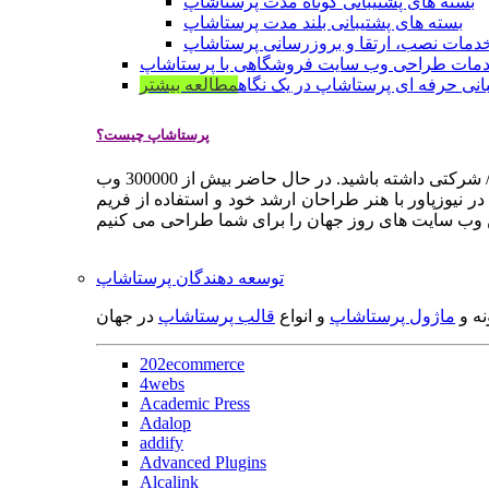
بسته های پشتیبانی کوتاه مدت پرستاشاپ
بسته های پشتیبانی بلند مدت پرستاشاپ
دمات نصب، ارتقا و بروزرسانی پرستاشاپ
مات طراحی وب سایت فروشگاهی با پرستاشاپ
انی حرفه ای پرستاشاپ در یک نگاه
مطالعه بیشتر
پرستاشاپ چیست؟
پرستاشاپ یک سیستم مدیریت وب سایت / فروشگاه آنلاین اپن سورس است که به شما کمک می کند به سرعت یک وب سایت فروشگاهی / شرکتی داشته باشید. در حال حاضر بیش از 300000 وب
 نیوزپاور با هنر طراحان ارشد خود و استفاده از فریم
توسعه دهندگان پرستاشاپ
نه و
ماژول پرستاشاپ
و انواع
قالب پرستاشاپ
در جهان
202ecommerce
4webs
Academic Press
Adalop
addify
Advanced Plugins
Alcalink