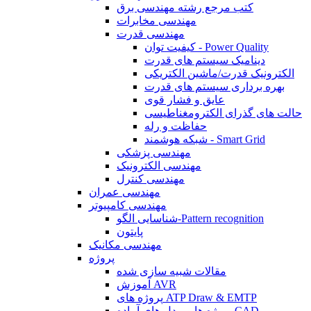
کتب مرجع رشته مهندسی برق
مهندسی مخابرات
مهندسی قدرت
کیفیت توان - Power Quality
دینامیک سیستم های قدرت
الکترونیک قدرت/ماشین الکتریکی
بهره برداری سیستم های قدرت
عایق و فشار قوی
حالت های گذرای الکترومغناطیسی
حفاظت و رله
شبکه هوشمند - Smart Grid
مهندسی پزشکی
مهندسی الکترونیک
مهندسی کنترل
مهندسی عمران
مهندسی کامپیوتر
شناسایی الگو-Pattern recognition
پایتون
مهندسی مکانیک
پروژه
مقالات شبیه سازی شده
آموزش AVR
پروژه های ATP Draw & EMTP
پروژه ها و مدل های آماده CAD