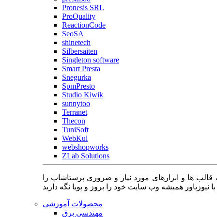
Pronesis SRL
ProQuality
ReactionCode
SeoSA
shinetech
Silbersaiten
Singleton software
Smart Presta
Snegurka
SpmPresto
Studio Kiwik
sunnytoo
Terranet
Thecon
TuniSoft
WebKul
webshopworks
ZLab Solutions
 قالب ها و ابزارهای مورد نیاز و ضروری پرستاشاپ را
محصولات آموزشی
مهندسی برق