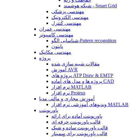
شبکه هوشمند - Smart Grid
مهندسی پزشکی
مهندسی الکترونیک
مهندسی کنترل
مهندسی عمران
مهندسی کامپیوتر
شناسایی الگو-Pattern recognition
پایتون
مهندسی مکانیک
پروژه
مقالات شبیه سازی شده
آموزش AVR
پروژه های ATP Draw & EMTP
پروژه ها و مدل های آماده CAD
نرم افزار MATLAB
نرم افزار Proteus
آموزش مجازی و مالتی مدیا
ویدیوهای آموزشی نرم افزار MATLAB
پاورپوینت
پاورپوینت آماده برای ارائه
قالب پاورپوینت حرفه ای
قالب پاورپوینت ساده و شیک
قالب پاورپوینت برای سمینار