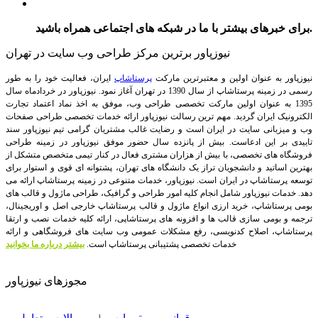
برای خبرهای بیشتر با ما در شبکه های اجتماعی همراه باشید.
نیوزپاور برترین مرکز طراحی وب سایت در تهران
نیوزپاور به عنوان اولین و معتبرترین مارکت
پرستاشاپ
ایران، فعالیت خود را به طور
رسمی در زمینه پرستاشاپ از سال 1390 در تهران آغاز نمود. نیوزپاور در خردادماه سال
1395 به عنوان اولین مارکت تخصصی طراحی وب، موفق به اخذ نماد اعتماد تجارت
الکترونیک ایران گردید. مهم ترین رسالت نیوزپاور ارائه خدمات تخصصی طراحی صفحات
وب و میزبانی سایت در ایران است و رضایت غالب مشتریان گرامی تیم نیوزپاور سند
تاییدی بر این ادعاست. بیش از پانزده سال حضور موفق نیوزپاور در زمینه طراحی
فروشگاه های تخصصی، با بیش از هزاران مشتری فعال در کنار تیمی متخصص متشکل از
بهترین اساتید و دانشجویان تراز یک دانشگاه های تهران، پشتوانه ای قوی و استوار برای
توسعه پرستاشاپ در ایران است.
نیوزپاور، خدمات متنوعی در زمینه پرستاشاپ ارائه می
دهد. خدمات نیوزپاور شامل انجام کلیه امور طراحی و گرافیک، طراحی ماژول و قالب های
بومی پرستاشاپ، خرید ارزی انواع ماژول و قالب پرستاشاپ خارجی اصل و اوریجینال،
ترجمه و بومی سازی قالب ها و افزونه های پرستاشاپی، ارائه کلیه خدمات نصب و ارتقا
پرستاشاپ، اصلاح کدنویسی، رفع مشکلات عمومی وب سایت های فروشگاهی و ارائه
خدمات تخصصی پشتیبانی پرستاشاپ است.
بیشتر درباره ما بخوانید
مجوزهای نیوزپاور