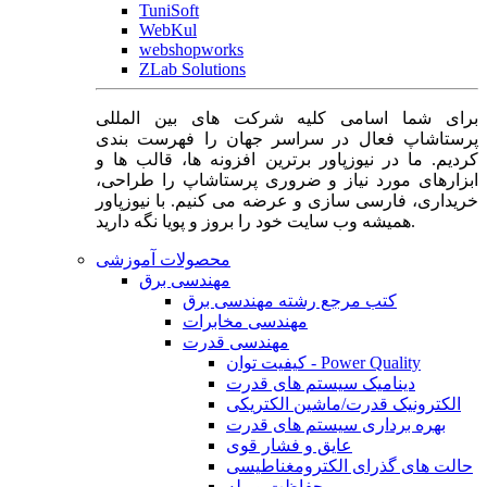
TuniSoft
WebKul
webshopworks
ZLab Solutions
برای شما اسامی کلیه شرکت های بین المللی
پرستاشاپ فعال در سراسر جهان را فهرست بندی
کردیم. ما در نیوزپاور برترین افزونه ها، قالب ها و
ابزارهای مورد نیاز و ضروری پرستاشاپ را طراحی،
خریداری، فارسی سازی و عرضه می کنیم. با نیوزپاور
همیشه وب سایت خود را بروز و پویا نگه دارید.
محصولات آموزشی
مهندسی برق
کتب مرجع رشته مهندسی برق
مهندسی مخابرات
مهندسی قدرت
کیفیت توان - Power Quality
دینامیک سیستم های قدرت
الکترونیک قدرت/ماشین الکتریکی
بهره برداری سیستم های قدرت
عایق و فشار قوی
حالت های گذرای الکترومغناطیسی
حفاظت و رله