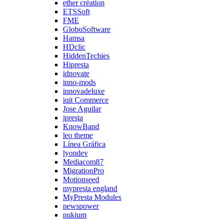
ether création
ETSSoft
FME
GloboSoftware
Hamsa
HDclic
HiddenTechies
Hipresta
idnovate
inno-mods
innovadeluxe
iqit Commerce
Jose Aguilar
jpresta
KnowBand
leo theme
Línea Gráfica
lyondev
Mediacom87
MigrationPro
Motionseed
mypresta england
MyPresta Modules
newspower
nukium