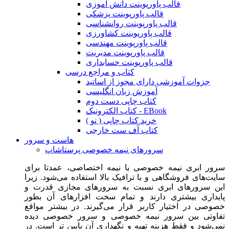
قالب پاورپوینت دانش آموزی
قالب پاورپوینت پزشکی
قالب پاورپوینت روانشناسی
قالب پاورپوینت کشاورزی
قالب پاورپوینت مهندسی
قالب پاورپوینت مدیریت
قالب پاورپوینت حسابداری
کتاب و مراجع درسی
جزوات آموزشی دارای مجوز از اساتید
آموزش زبان انگلیسی
کتاب چاپی دست دوم
کتاب الکترونیک - EBook
خرید کتاب چاپی ( نو )
کتاب آف ست خارجی
هاست و سرور
سرورهای نیمه خصوصی پرستاشاپ
سرور ابری نیمه خصوصی یا نیمه اختصاصی، عمدتا برای
سایت‌های فروشگاهی و با ترافیک بالا استفاده می‌شود. زیرا
این سرورهای ابری نسبت به سرورهای مجازی قدرت و
پایداری بیشتری دارند و تمام سخت افزارهای آن بطور
خصوصی در اختیار کاربر قرار می‌گیرند. در بیشتر مواقع
تفاوتی بین سرور نیمه خصوصی و سرور خصوصی دیده
نمی‌شود و فقط هزینه تهیه و نگهداری آن پایین تر است. در