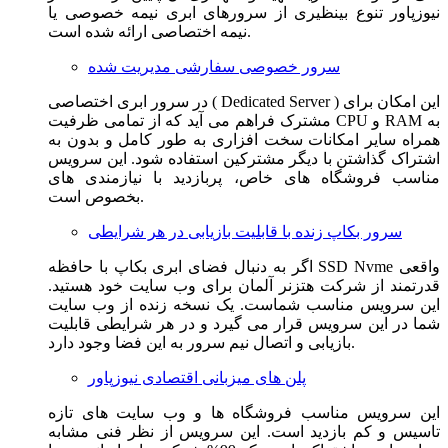
نیوزپاور تنوع بینظیری از سرورهای ابری نیمه خصوصی یا
نیمه اختصاصی ارائه شده است.
سرور خصوصی سفارشی مدیریت شده
در سرور ابری اختصاصی ( Dedicated Server ) این امکان برای
مشترک فراهم می آید که از تمامی ظرفیت CPU و RAM به
همراه سایر امکانات سخت افزاری به طور کامل و بدون به
اشتراک گذاشتن با دیگر مشترکین استفاده شود. این سرویس
مناسب فروشگاه های خاص، پربازدید با نیازمندی های
بخصوص است.
سرور بکاپ زنده با قابلیت بازیابی در هر شرایطی
اگر به دنبال فضای ابری بکاپ با حافظه SSD Nvme واقعی
قدرتمند از شرکت هتزنر آلمان برای وب سایت خود هستید.
این سرویس مناسب شماست. یک نسخه زنده از وب سایت
شما در این سرویس قرار می گیرد و در هر شرایطی قابلیت
بازیابی و اتصال نیم سرور به این فضا وجود دارد.
پلن های میزبانی اقتصادی نیوزپاور
این سرویس مناسب فروشگاه ها و وب سایت های تازه
تاسیس و کم بازدید است. این سرویس از نظر فنی مشابه