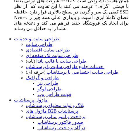
همان هاست اشتراکی است که 99% شرکت های ایرانی بعضا
با قیمتی "گزاف" عرضه می کنند با این تفاوت که از نظر
کیفی یک سر و گردن در سطح بالاتری قرار دارد. حافظه SSD
Nvme، فضای کاملا ابری، امنیت و پایداری عالی همه چیز را
برای ایجاد یک فروشگاه جدید فراهم می کند و دغدغه های
شما را به حداقل می رساند.
طراحی سایت و خدمات
طراحی سایت
طراحی سایت اقتصادی
طراحی سایت تک صفحه ای
طراحی سایت با قالب پاندا
(پایه)
خدمات جامع طراحی سایت با پرستاشاپ
طراحی سایت اختصاصی با پرستاشاپ
(حرفه ای)
طراحی و گرافیک
طراحی بنر
طراحی لوگو
فونت طراحی وب
ماژول پرستاشاپ
بلاگ و تولید محتوای پرستاشاپ
ماژول های B2B پرستاشاپ
پرداخت و امور مالی پرستاشاپ
صدور فاکتور پرستاشاپ
درگاه پرداخت پرستاشاپ