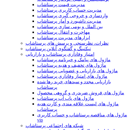
مدیریت قیمت پرستاشاپ
مدیریت حساب کاربری پرستاشاپ
واردسازی و خروجی گیری پرستاشاپ
مدیریت داشبورد و آمار پرستاشاپ
بین الملل و بومی سازی پرستاشاپ
مهاجرت و انتقال پرستاشاپ
ابزارهای مدیریت پرستاشاپ
نظرات، نظرسنجی و پرسش های پرستاشاپ
تیکتینگ و گفتگوی آنلاین پرستاشاپ
امتیاز وفاداری پرستاشاپ و بازاریابی
ماژول های پیامک و خبرنامه پرستاشاپ
ماژول های تخفیف و هدیه پرستاشاپ
ماژول های بازاریابی و عضویابی پرستاشاپ
ماژول های امتیاز وفاداری پرستاشاپ
بازاریابی مجدد و سبدهای خرید رها شده
پرستاشاپ
ماژول های فروش ضربدری و گروهی محصول
ماژول های پاپ آپ پرستاشاپ
ماژول های لیست علاقه مندی و کارت هدیه
پرستاشاپ
ماژول های مناقصه پرستاشاپ و حساب کاربری
vip
شبکه های اجتماعی پرستاشاپ