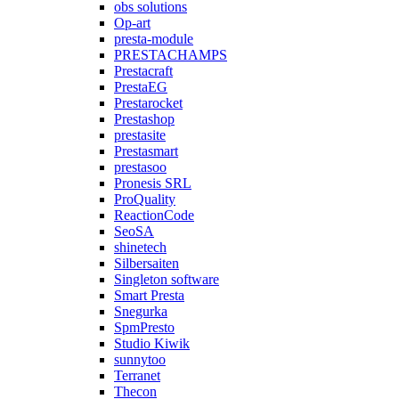
obs solutions
Op-art
presta-module
PRESTACHAMPS
Prestacraft
PrestaEG
Prestarocket
Prestashop
prestasite
Prestasmart
prestasoo
Pronesis SRL
ProQuality
ReactionCode
SeoSA
shinetech
Silbersaiten
Singleton software
Smart Presta
Snegurka
SpmPresto
Studio Kiwik
sunnytoo
Terranet
Thecon