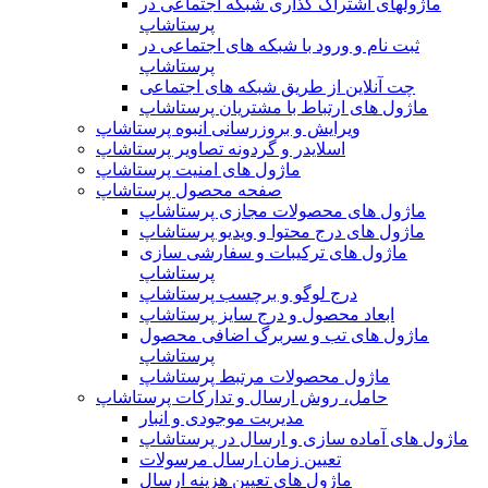
ماژولهای اشتراک‌ گذاری شبکه اجتماعی در
پرستاشاپ
ثبت نام و ورود با شبکه های اجتماعی در
پرستاشاپ
چت آنلاین از طریق شبکه های اجتماعی
ماژول های ارتباط با مشتریان پرستاشاپ
ویرایش و بروزرسانی انبوه پرستاشاپ
اسلایدر و گردونه تصاویر پرستاشاپ
ماژول های امنیت پرستاشاپ
صفحه محصول پرستاشاپ
ماژول های محصولات مجازی پرستاشاپ
ماژول های درج محتوا و ویدیو پرستاشاپ
ماژول های ترکیبات و سفارشی سازی
پرستاشاپ
درج لوگو و برچسب پرستاشاپ
ابعاد محصول و درج سایز پرستاشاپ
ماژول های تب و سربرگ اضافی محصول
پرستاشاپ
ماژول محصولات مرتبط پرستاشاپ
حامل، روش ارسال و تدارکات پرستاشاپ
مدیریت موجودی و انبار
ماژول های آماده سازی و ارسال در پرستاشاپ
تعیین زمان ارسال مرسولات
ماژول های تعیین هزینه ارسال