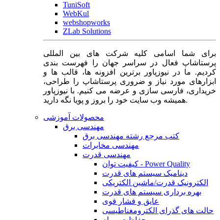
TuniSoft
WebKul
webshopworks
ZLab Solutions
برای شما اسامی کلیه شرکت های بین المللی
پرستاشاپ فعال در سراسر جهان را فهرست بندی
کردیم. ما در نیوزپاور برترین افزونه ها، قالب ها و
ابزارهای مورد نیاز و ضروری پرستاشاپ را طراحی،
خریداری، فارسی سازی و عرضه می کنیم. با نیوزپاور
همیشه وب سایت خود را بروز و پویا نگه دارید.
محصولات آموزشی
مهندسی برق
کتب مرجع رشته مهندسی برق
مهندسی مخابرات
مهندسی قدرت
کیفیت توان - Power Quality
دینامیک سیستم های قدرت
الکترونیک قدرت/ماشین الکتریکی
بهره برداری سیستم های قدرت
عایق و فشار قوی
حالت های گذرای الکترومغناطیسی
حفاظت و رله