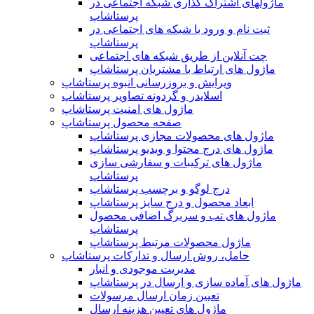
ماژولهای اشتراک‌ گذاری شبکه اجتماعی در
پرستاشاپ
ثبت نام و ورود با شبکه های اجتماعی در
پرستاشاپ
چت آنلاین از طریق شبکه های اجتماعی
ماژول های ارتباط با مشتریان پرستاشاپ
ویرایش و بروزرسانی انبوه پرستاشاپ
اسلایدر و گردونه تصاویر پرستاشاپ
ماژول های امنیت پرستاشاپ
صفحه محصول پرستاشاپ
ماژول های محصولات مجازی پرستاشاپ
ماژول های درج محتوا و ویدیو پرستاشاپ
ماژول های ترکیبات و سفارشی سازی
پرستاشاپ
درج لوگو و برچسب پرستاشاپ
ابعاد محصول و درج سایز پرستاشاپ
ماژول های تب و سربرگ اضافی محصول
پرستاشاپ
ماژول محصولات مرتبط پرستاشاپ
حامل، روش ارسال و تدارکات پرستاشاپ
مدیریت موجودی و انبار
ماژول های آماده سازی و ارسال در پرستاشاپ
تعیین زمان ارسال مرسولات
ماژول های تعیین هزینه ارسال