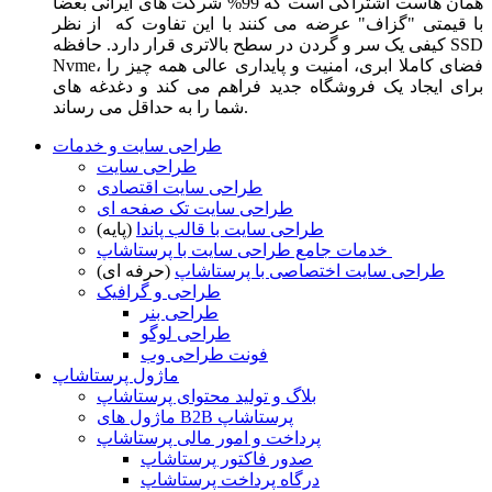
همان هاست اشتراکی است که 99% شرکت های ایرانی بعضا
با قیمتی "گزاف" عرضه می کنند با این تفاوت که از نظر
کیفی یک سر و گردن در سطح بالاتری قرار دارد. حافظه SSD
Nvme، فضای کاملا ابری، امنیت و پایداری عالی همه چیز را
برای ایجاد یک فروشگاه جدید فراهم می کند و دغدغه های
شما را به حداقل می رساند.
طراحی سایت و خدمات
طراحی سایت
طراحی سایت اقتصادی
طراحی سایت تک صفحه ای
طراحی سایت با قالب پاندا
(پایه)
خدمات جامع طراحی سایت با پرستاشاپ
طراحی سایت اختصاصی با پرستاشاپ
(حرفه ای)
طراحی و گرافیک
طراحی بنر
طراحی لوگو
فونت طراحی وب
ماژول پرستاشاپ
بلاگ و تولید محتوای پرستاشاپ
ماژول های B2B پرستاشاپ
پرداخت و امور مالی پرستاشاپ
صدور فاکتور پرستاشاپ
درگاه پرداخت پرستاشاپ