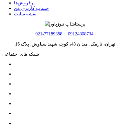
پرفروش‌ها
حساب کاربری من
نقشه سایت
021-77189358
|
09124808734
تهران، نارمک، میدان 48، کوچه شهید سیاوش، پلاک 16
شبکه های اجتماعی