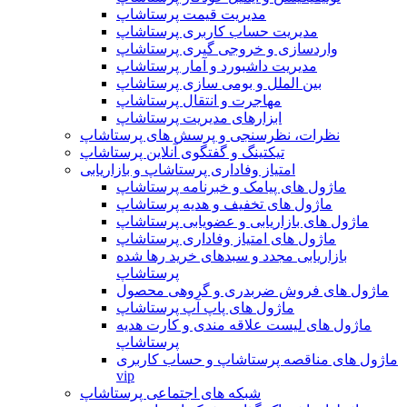
مدیریت قیمت پرستاشاپ
مدیریت حساب کاربری پرستاشاپ
واردسازی و خروجی گیری پرستاشاپ
مدیریت داشبورد و آمار پرستاشاپ
بین الملل و بومی سازی پرستاشاپ
مهاجرت و انتقال پرستاشاپ
ابزارهای مدیریت پرستاشاپ
نظرات، نظرسنجی و پرسش های پرستاشاپ
تیکتینگ و گفتگوی آنلاین پرستاشاپ
امتیاز وفاداری پرستاشاپ و بازاریابی
ماژول های پیامک و خبرنامه پرستاشاپ
ماژول های تخفیف و هدیه پرستاشاپ
ماژول های بازاریابی و عضویابی پرستاشاپ
ماژول های امتیاز وفاداری پرستاشاپ
بازاریابی مجدد و سبدهای خرید رها شده
پرستاشاپ
ماژول های فروش ضربدری و گروهی محصول
ماژول های پاپ آپ پرستاشاپ
ماژول های لیست علاقه مندی و کارت هدیه
پرستاشاپ
ماژول های مناقصه پرستاشاپ و حساب کاربری
vip
شبکه های اجتماعی پرستاشاپ