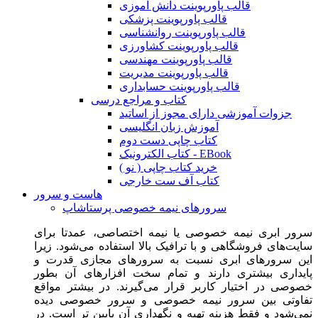
قالب پاورپوینت دانش آموزی
قالب پاورپوینت پزشکی
قالب پاورپوینت روانشناسی
قالب پاورپوینت کشاورزی
قالب پاورپوینت مهندسی
قالب پاورپوینت مدیریت
قالب پاورپوینت حسابداری
کتاب و مراجع درسی
جزوات آموزشی دارای مجوز از اساتید
آموزش زبان انگلیسی
کتاب چاپی دست دوم
کتاب الکترونیک - EBook
خرید کتاب چاپی ( نو )
کتاب آف ست خارجی
هاست و سرور
سرورهای نیمه خصوصی پرستاشاپ
سرور ابری نیمه خصوصی یا نیمه اختصاصی، عمدتا برای
سایت‌های فروشگاهی و با ترافیک بالا استفاده می‌شود. زیرا
این سرورهای ابری نسبت به سرورهای مجازی قدرت و
پایداری بیشتری دارند و تمام سخت افزارهای آن بطور
خصوصی در اختیار کاربر قرار می‌گیرند. در بیشتر مواقع
تفاوتی بین سرور نیمه خصوصی و سرور خصوصی دیده
نمی‌شود و فقط هزینه تهیه و نگهداری آن پایین تر است. در