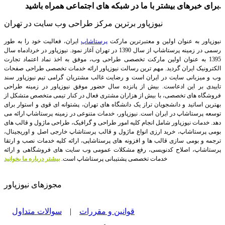
برای خبرهای بیشتر با ما در شبکه های اجتماعی همراه باشید.
نیوزپاور برترین مرکز طراحی وب سایت در تهران
نیوزپاور به عنوان اولین و معتبرترین مارکت
پرستاشاپ
ایران، فعالیت خود را به طور
رسمی در زمینه پرستاشاپ از سال 1390 در تهران آغاز نمود. نیوزپاور در خردادماه سال
1395 به عنوان اولین مارکت تخصصی طراحی وب، موفق به اخذ نماد اعتماد تجارت
الکترونیک ایران گردید. مهم ترین رسالت نیوزپاور ارائه خدمات تخصصی طراحی صفحات
وب و میزبانی سایت در ایران است و رضایت غالب مشتریان گرامی تیم نیوزپاور سند
تاییدی بر این ادعاست. بیش از پانزده سال حضور موفق نیوزپاور در زمینه طراحی
فروشگاه های تخصصی، با بیش از هزاران مشتری فعال در کنار تیمی متخصص متشکل از
بهترین اساتید و دانشجویان تراز یک دانشگاه های تهران، پشتوانه ای قوی و استوار برای
توسعه پرستاشاپ در ایران است.
نیوزپاور، خدمات متنوعی در زمینه پرستاشاپ ارائه می
دهد. خدمات نیوزپاور شامل انجام کلیه امور طراحی و گرافیک، طراحی ماژول و قالب های
بومی پرستاشاپ، خرید ارزی انواع ماژول و قالب پرستاشاپ خارجی اصل و اوریجینال،
ترجمه و بومی سازی قالب ها و افزونه های پرستاشاپی، ارائه کلیه خدمات نصب و ارتقا
پرستاشاپ، اصلاح کدنویسی، رفع مشکلات عمومی وب سایت های فروشگاهی و ارائه
خدمات تخصصی پشتیبانی پرستاشاپ است.
بیشتر درباره ما بخوانید
مجوزهای نیوزپاور
قوانین و مقررات
|
سوالات متداول