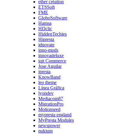
ether création
ETSSoft
FME
GloboSoftware
Hamsa
HDclic
HiddenTechies
Hipresta
idnovate
inno-mods
innovadeluxe
iqit Commerce
Jose Aguilar
jpresta
KnowBand
leo theme
Línea Gráfica
lyondev
Mediacom87
MigrationPro
Motionseed
mypresta england
MyPresta Modules
newspower
nukium