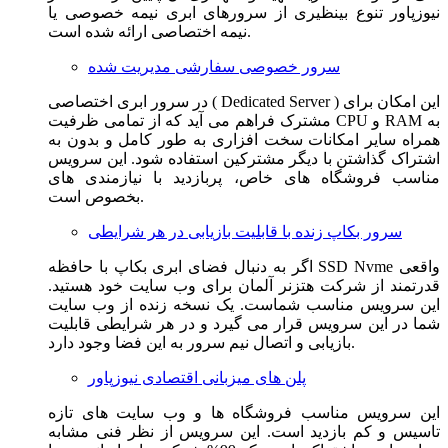
نیوزپاور تنوع بینظیری از سرورهای ابری نیمه خصوصی یا
نیمه اختصاصی ارائه شده است.
سرور خصوصی سفارشی مدیریت شده
در سرور ابری اختصاصی ( Dedicated Server ) این امکان برای
مشترک فراهم می آید که از تمامی ظرفیت CPU و RAM به
همراه سایر امکانات سخت افزاری به طور کامل و بدون به
اشتراک گذاشتن با دیگر مشترکین استفاده شود. این سرویس
مناسب فروشگاه های خاص، پربازدید با نیازمندی های
بخصوص است.
سرور بکاپ زنده با قابلیت بازیابی در هر شرایطی
اگر به دنبال فضای ابری بکاپ با حافظه SSD Nvme واقعی
قدرتمند از شرکت هتزنر آلمان برای وب سایت خود هستید.
این سرویس مناسب شماست. یک نسخه زنده از وب سایت
شما در این سرویس قرار می گیرد و در هر شرایطی قابلیت
بازیابی و اتصال نیم سرور به این فضا وجود دارد.
پلن های میزبانی اقتصادی نیوزپاور
این سرویس مناسب فروشگاه ها و وب سایت های تازه
تاسیس و کم بازدید است. این سرویس از نظر فنی مشابه