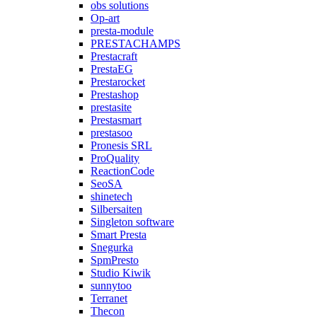
obs solutions
Op-art
presta-module
PRESTACHAMPS
Prestacraft
PrestaEG
Prestarocket
Prestashop
prestasite
Prestasmart
prestasoo
Pronesis SRL
ProQuality
ReactionCode
SeoSA
shinetech
Silbersaiten
Singleton software
Smart Presta
Snegurka
SpmPresto
Studio Kiwik
sunnytoo
Terranet
Thecon