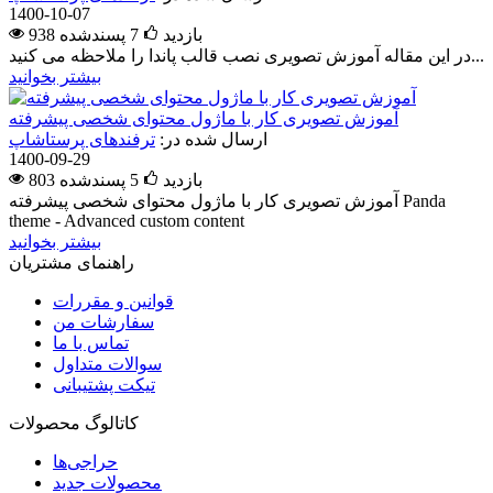
1400-10-07
938 بازدید
7
پسندشده
در این مقاله آموزش تصویری نصب قالب پاندا را ملاحظه می کنید...
بیشتر بخوانید
آموزش تصویری کار با ماژول محتوای شخصی پیشرفته
ارسال شده در:
ترفندهای پرستاشاپ
1400-09-29
803 بازدید
5
پسندشده
آموزش تصویری کار با ماژول محتوای شخصی پیشرفته Panda
theme - Advanced custom content
بیشتر بخوانید
راهنمای مشتریان
قوانین و مقررات
سفارشات من
تماس با ما
سوالات متداول
تیکت پشتیبانی
کاتالوگ محصولات
حراجی‌ها
محصولات جدید