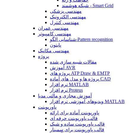
شبکه هوشمند - Smart Grid
مهندسی پزشکی
مهندسی الکترونیک
مهندسی کنترل
مهندسی عمران
مهندسی کامپیوتر
شناسایی الگو-Pattern recognition
پایتون
مهندسی مکانیک
پروژه
مقالات شبیه سازی شده
آموزش AVR
پروژه های ATP Draw & EMTP
پروژه ها و مدل های آماده CAD
نرم افزار MATLAB
نرم افزار Proteus
آموزش مجازی و مالتی مدیا
ویدیوهای آموزشی نرم افزار MATLAB
پاورپوینت
پاورپوینت آماده برای ارائه
قالب پاورپوینت حرفه ای
قالب پاورپوینت ساده و شیک
قالب پاورپوینت برای سمینار