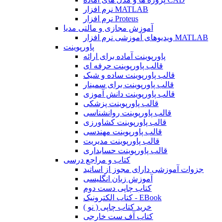
نرم افزار MATLAB
نرم افزار Proteus
آموزش مجازی و مالتی مدیا
ویدیوهای آموزشی نرم افزار MATLAB
پاورپوینت
پاورپوینت آماده برای ارائه
قالب پاورپوینت حرفه ای
قالب پاورپوینت ساده و شیک
قالب پاورپوینت برای سمینار
قالب پاورپوینت دانش آموزی
قالب پاورپوینت پزشکی
قالب پاورپوینت روانشناسی
قالب پاورپوینت کشاورزی
قالب پاورپوینت مهندسی
قالب پاورپوینت مدیریت
قالب پاورپوینت حسابداری
کتاب و مراجع درسی
جزوات آموزشی دارای مجوز از اساتید
آموزش زبان انگلیسی
کتاب چاپی دست دوم
کتاب الکترونیک - EBook
خرید کتاب چاپی ( نو )
کتاب آف ست خارجی