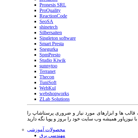
Pronesis SRL
ProQuality
ReactionCode
SeoSA
shinetech
Silbersaiten
Singleton software
Smart Presta
Snegurka
SpmPresto
Studio Kiwik
sunnytoo
Terranet
Thecon
TuniSoft
WebKul
webshopworks
ZLab Solutions
 قالب ها و ابزارهای مورد نیاز و ضروری پرستاشاپ را
محصولات آموزشی
مهندسی برق