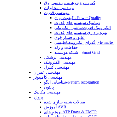
کتب مرجع رشته مهندسی برق
مهندسی مخابرات
مهندسی قدرت
کیفیت توان - Power Quality
دینامیک سیستم های قدرت
الکترونیک قدرت/ماشین الکتریکی
بهره برداری سیستم های قدرت
عایق و فشار قوی
حالت های گذرای الکترومغناطیسی
حفاظت و رله
شبکه هوشمند - Smart Grid
مهندسی پزشکی
مهندسی الکترونیک
مهندسی کنترل
مهندسی عمران
مهندسی کامپیوتر
شناسایی الگو-Pattern recognition
پایتون
مهندسی مکانیک
پروژه
مقالات شبیه سازی شده
آموزش AVR
پروژه های ATP Draw & EMTP
پروژه ها و مدل های آماده CAD