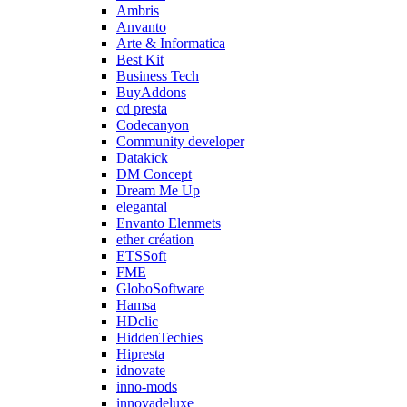
Ambris
Anvanto
Arte & Informatica
Best Kit
Business Tech
BuyAddons
cd presta
Codecanyon
Community developer
Datakick
DM Concept
Dream Me Up
elegantal
Envanto Elenmets
ether création
ETSSoft
FME
GloboSoftware
Hamsa
HDclic
HiddenTechies
Hipresta
idnovate
inno-mods
innovadeluxe