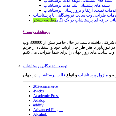
بسته های پشتیبانی کوتاه مدت پرستاشاپ
بسته های پشتیبانی بلند مدت پرستاشاپ
دمات نصب، ارتقا و بروزرسانی پرستاشاپ
مات طراحی وب سایت فروشگاهی با پرستاشاپ
انی حرفه ای پرستاشاپ در یک نگاه
مطالعه بیشتر
پرستاشاپ چیست؟
پرستاشاپ یک سیستم مدیریت وب سایت / فروشگاه آنلاین اپن سورس است که به شما کمک می کند به سرعت یک وب سایت فروشگاهی / شرکتی داشته باشید. در حال حاضر بیش از 300000 وب
 نیوزپاور با هنر طراحان ارشد خود و استفاده از فریم
توسعه دهندگان پرستاشاپ
نه و
ماژول پرستاشاپ
و انواع
قالب پرستاشاپ
در جهان
202ecommerce
4webs
Academic Press
Adalop
addify
Advanced Plugins
Alcalink