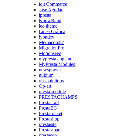
iqit Commerce
Jose Aguilar
jpresta
KnowBand
leo theme
Línea Gráfica
lyondev
Mediacom87
MigrationPro
Motionseed
mypresta england
MyPresta Modules
newspower
nukium
obs solutions
Op-art
presta-module
PRESTACHAMPS
Prestacraft
PrestaEG
Prestarocket
Prestashop
prestasite
Prestasmart
prestasoo