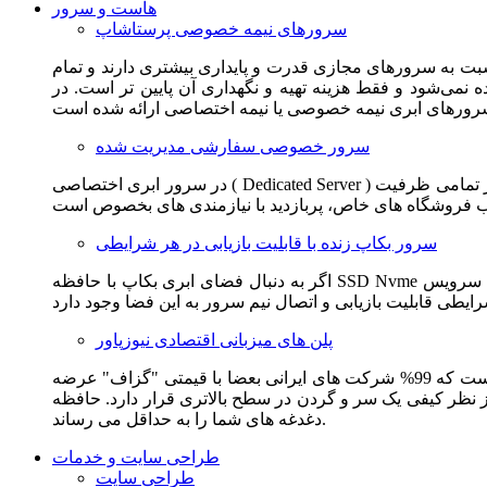
هاست و سرور
سرورهای نیمه خصوصی پرستاشاپ
سبت به سرورهای مجازی قدرت و پایداری بیشتری دارند و تمام
می‌شود و فقط هزینه تهیه و نگهداری آن پایین تر است. در
سرور خصوصی سفارشی مدیریت شده
در سرور ابری اختصاصی ( Dedicated Server ) این امکان برای مشترک فراهم می آید که از تمامی ظرفیت CPU و RAM به همراه سایر امکانات سخت افزاری به طور کامل و بدون به اشتراک گذاشتن با
سرور بکاپ زنده با قابلیت بازیابی در هر شرایطی
اگر به دنبال فضای ابری بکاپ با حافظه SSD Nvme واقعی قدرتمند از شرکت هتزنر آلمان برای وب سایت خود هستید. این سرویس مناسب شماست. یک نسخه زنده از وب سایت شما در این سرویس
پلن های میزبانی اقتصادی نیوزپاور
این سرویس مناسب فروشگاه ها و وب سایت های تازه تاسیس و کم بازدید است. این سرویس از نظر فنی مشابه همان هاست اشتراکی است که 99% شرکت های ایرانی بعضا با قیمتی "گزاف" عرضه
 بالاتری قرار دارد. حافظه SSD Nvme، فضای کاملا ابری، امنیت و پایداری عالی همه چیز را برای ایجاد یک فروشگاه جدید فراهم می کند و
دغدغه های شما را به حداقل می رساند.
طراحی سایت و خدمات
طراحی سایت