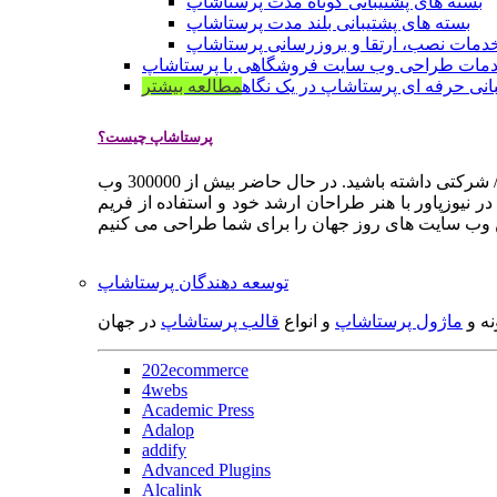
بسته های پشتیبانی کوتاه مدت پرستاشاپ
بسته های پشتیبانی بلند مدت پرستاشاپ
دمات نصب، ارتقا و بروزرسانی پرستاشاپ
مات طراحی وب سایت فروشگاهی با پرستاشاپ
انی حرفه ای پرستاشاپ در یک نگاه
مطالعه بیشتر
پرستاشاپ چیست؟
پرستاشاپ یک سیستم مدیریت وب سایت / فروشگاه آنلاین اپن سورس است که به شما کمک می کند به سرعت یک وب سایت فروشگاهی / شرکتی داشته باشید. در حال حاضر بیش از 300000 وب
 نیوزپاور با هنر طراحان ارشد خود و استفاده از فریم
توسعه دهندگان پرستاشاپ
نه و
ماژول پرستاشاپ
و انواع
قالب پرستاشاپ
در جهان
202ecommerce
4webs
Academic Press
Adalop
addify
Advanced Plugins
Alcalink