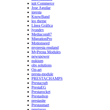
iqit Commerce
Jose Aguilar
jpresta
KnowBand
leo theme
Línea Gráfica
lyondev
Mediacom87
MigrationPro
Motionseed
mypresta england
MyPresta Modules
newspower
nukium
obs solutions
Op-art
presta-module
PRESTACHAMPS
Prestacraft
PrestaEG
Prestarocket
Prestashop
prestasite
Prestasmart
prestasoo