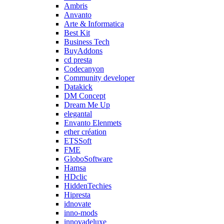
Ambris
Anvanto
Arte & Informatica
Best Kit
Business Tech
BuyAddons
cd presta
Codecanyon
Community developer
Datakick
DM Concept
Dream Me Up
elegantal
Envanto Elenmets
ether création
ETSSoft
FME
GloboSoftware
Hamsa
HDclic
HiddenTechies
Hipresta
idnovate
inno-mods
innovadeluxe