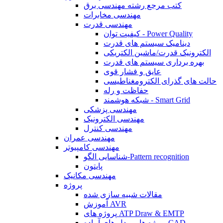
کتب مرجع رشته مهندسی برق
مهندسی مخابرات
مهندسی قدرت
کیفیت توان - Power Quality
دینامیک سیستم های قدرت
الکترونیک قدرت/ماشین الکتریکی
بهره برداری سیستم های قدرت
عایق و فشار قوی
حالت های گذرای الکترومغناطیسی
حفاظت و رله
شبکه هوشمند - Smart Grid
مهندسی پزشکی
مهندسی الکترونیک
مهندسی کنترل
مهندسی عمران
مهندسی کامپیوتر
شناسایی الگو-Pattern recognition
پایتون
مهندسی مکانیک
پروژه
مقالات شبیه سازی شده
آموزش AVR
پروژه های ATP Draw & EMTP
پروژه ها و مدل های آماده CAD