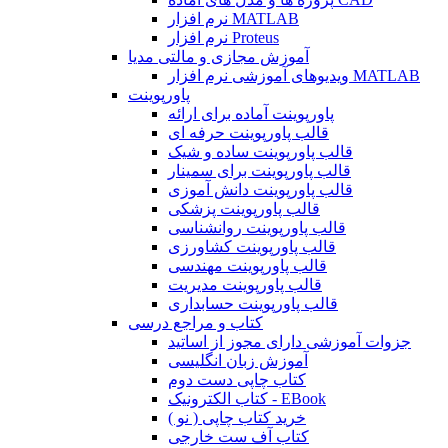
نرم افزار MATLAB
نرم افزار Proteus
آموزش مجازی و مالتی مدیا
ویدیوهای آموزشی نرم افزار MATLAB
پاورپوینت
پاورپوینت آماده برای ارائه
قالب پاورپوینت حرفه ای
قالب پاورپوینت ساده و شیک
قالب پاورپوینت برای سمینار
قالب پاورپوینت دانش آموزی
قالب پاورپوینت پزشکی
قالب پاورپوینت روانشناسی
قالب پاورپوینت کشاورزی
قالب پاورپوینت مهندسی
قالب پاورپوینت مدیریت
قالب پاورپوینت حسابداری
کتاب و مراجع درسی
جزوات آموزشی دارای مجوز از اساتید
آموزش زبان انگلیسی
کتاب چاپی دست دوم
کتاب الکترونیک - EBook
خرید کتاب چاپی ( نو )
کتاب آف ست خارجی