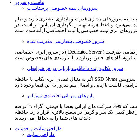
هاست و سرور
سرورهای نیمه خصوصی پرستاشاپ
سبت به سرورهای مجازی قدرت و پایداری بیشتری دارند و تمام
می‌شود و فقط هزینه تهیه و نگهداری آن پایین تر است. در
سرور خصوصی سفارشی مدیریت شده
در سرور ابری اختصاصی ( Dedicated Server ) این امکان برای مشترک فراهم می آید که از تمامی ظرفیت CPU و RAM به همراه سایر امکانات سخت افزاری به طور کامل و بدون به اشتراک گذاشتن با
سرور بکاپ زنده با قابلیت بازیابی در هر شرایطی
اگر به دنبال فضای ابری بکاپ با حافظه SSD Nvme واقعی قدرتمند از شرکت هتزنر آلمان برای وب سایت خود هستید. این سرویس مناسب شماست. یک نسخه زنده از وب سایت شما در این سرویس
پلن های میزبانی اقتصادی نیوزپاور
این سرویس مناسب فروشگاه ها و وب سایت های تازه تاسیس و کم بازدید است. این سرویس از نظر فنی مشابه همان هاست اشتراکی است که 99% شرکت های ایرانی بعضا با قیمتی "گزاف" عرضه
 بالاتری قرار دارد. حافظه SSD Nvme، فضای کاملا ابری، امنیت و پایداری عالی همه چیز را برای ایجاد یک فروشگاه جدید فراهم می کند و
دغدغه های شما را به حداقل می رساند.
طراحی سایت و خدمات
طراحی سایت