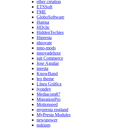
ether création
ETSSoft
FME
GloboSoftware
Hamsa
HDclic
HiddenTechies
Hipresta
idnovate
inno-mods
innovadeluxe
iqit Commerce
Jose Aguilar
jpresta
KnowBand
leo theme
Línea Gráfica
lyondev
Mediacom87
MigrationPro
Motionseed
mypresta england
MyPresta Modules
newspower
nukium