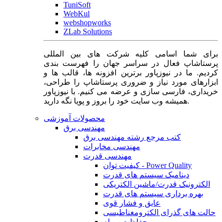
TuniSoft
WebKul
webshopworks
ZLab Solutions
برای شما اسامی کلیه شرکت های بین المللی
پرستاشاپ فعال در سراسر جهان را فهرست بندی
کردیم. ما در نیوزپاور برترین افزونه ها، قالب ها و
ابزارهای مورد نیاز و ضروری پرستاشاپ را طراحی،
خریداری، فارسی سازی و عرضه می کنیم. با نیوزپاور
همیشه وب سایت خود را بروز و پویا نگه دارید.
محصولات آموزشی
مهندسی برق
کتب مرجع رشته مهندسی برق
مهندسی مخابرات
مهندسی قدرت
کیفیت توان - Power Quality
دینامیک سیستم های قدرت
الکترونیک قدرت/ماشین الکتریکی
بهره برداری سیستم های قدرت
عایق و فشار قوی
حالت های گذرای الکترومغناطیسی
حفاظت و رله