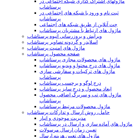
ماژولهای اشتراک‌ گذاری شبکه اجتماعی در
پرستاشاپ
ثبت نام و ورود با شبکه های اجتماعی در
پرستاشاپ
چت آنلاین از طریق شبکه های اجتماعی
ماژول های ارتباط با مشتریان پرستاشاپ
ویرایش و بروزرسانی انبوه پرستاشاپ
اسلایدر و گردونه تصاویر پرستاشاپ
ماژول های امنیت پرستاشاپ
صفحه محصول پرستاشاپ
ماژول های محصولات مجازی پرستاشاپ
ماژول های درج محتوا و ویدیو پرستاشاپ
ماژول های ترکیبات و سفارشی سازی
پرستاشاپ
درج لوگو و برچسب پرستاشاپ
ابعاد محصول و درج سایز پرستاشاپ
ماژول های تب و سربرگ اضافی محصول
پرستاشاپ
ماژول محصولات مرتبط پرستاشاپ
حامل، روش ارسال و تدارکات پرستاشاپ
مدیریت موجودی و انبار
ماژول های آماده سازی و ارسال در پرستاشاپ
تعیین زمان ارسال مرسولات
ماژول های تعیین هزینه ارسال