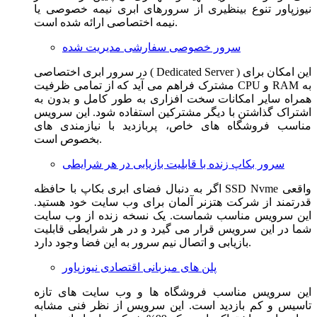
نیوزپاور تنوع بینظیری از سرورهای ابری نیمه خصوصی یا
نیمه اختصاصی ارائه شده است.
سرور خصوصی سفارشی مدیریت شده
در سرور ابری اختصاصی ( Dedicated Server ) این امکان برای
مشترک فراهم می آید که از تمامی ظرفیت CPU و RAM به
همراه سایر امکانات سخت افزاری به طور کامل و بدون به
اشتراک گذاشتن با دیگر مشترکین استفاده شود. این سرویس
مناسب فروشگاه های خاص، پربازدید با نیازمندی های
بخصوص است.
سرور بکاپ زنده با قابلیت بازیابی در هر شرایطی
اگر به دنبال فضای ابری بکاپ با حافظه SSD Nvme واقعی
قدرتمند از شرکت هتزنر آلمان برای وب سایت خود هستید.
این سرویس مناسب شماست. یک نسخه زنده از وب سایت
شما در این سرویس قرار می گیرد و در هر شرایطی قابلیت
بازیابی و اتصال نیم سرور به این فضا وجود دارد.
پلن های میزبانی اقتصادی نیوزپاور
این سرویس مناسب فروشگاه ها و وب سایت های تازه
تاسیس و کم بازدید است. این سرویس از نظر فنی مشابه