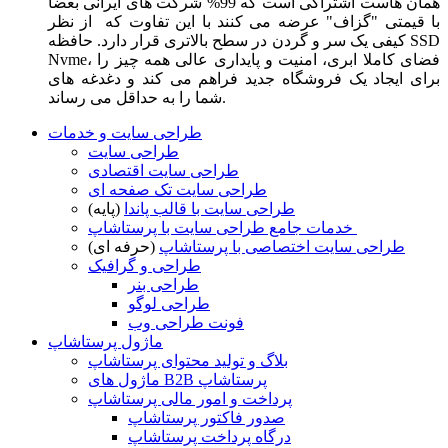
همان هاست اشتراکی است که 99% شرکت های ایرانی بعضا
با قیمتی "گزاف" عرضه می کنند با این تفاوت که از نظر
کیفی یک سر و گردن در سطح بالاتری قرار دارد. حافظه SSD
Nvme، فضای کاملا ابری، امنیت و پایداری عالی همه چیز را
برای ایجاد یک فروشگاه جدید فراهم می کند و دغدغه های
شما را به حداقل می رساند.
طراحی سایت و خدمات
طراحی سایت
طراحی سایت اقتصادی
طراحی سایت تک صفحه ای
طراحی سایت با قالب پاندا
(پایه)
خدمات جامع طراحی سایت با پرستاشاپ
طراحی سایت اختصاصی با پرستاشاپ
(حرفه ای)
طراحی و گرافیک
طراحی بنر
طراحی لوگو
فونت طراحی وب
ماژول پرستاشاپ
بلاگ و تولید محتوای پرستاشاپ
ماژول های B2B پرستاشاپ
پرداخت و امور مالی پرستاشاپ
صدور فاکتور پرستاشاپ
درگاه پرداخت پرستاشاپ