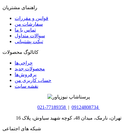
راهنمای مشتریان
قوانین و مقررات
سفارشات من
تماس با ما
سوالات متداول
تیکت پشتیبانی
کاتالوگ محصولات
حراجی‌ها
محصولات جدید
پرفروش‌ها
حساب کاربری من
نقشه سایت
021-77189358
|
09124808734
تهران، نارمک، میدان 48، کوچه شهید سیاوش، پلاک 16
شبکه های اجتماعی