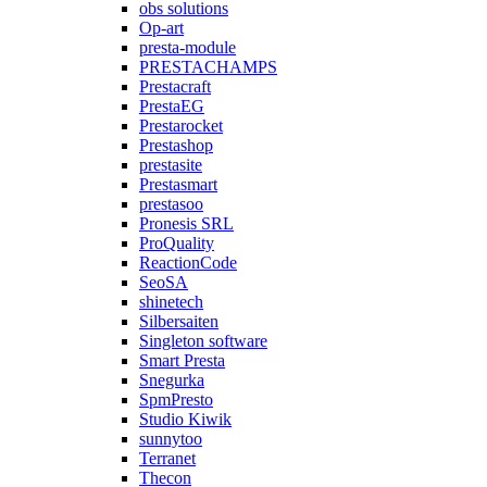
obs solutions
Op-art
presta-module
PRESTACHAMPS
Prestacraft
PrestaEG
Prestarocket
Prestashop
prestasite
Prestasmart
prestasoo
Pronesis SRL
ProQuality
ReactionCode
SeoSA
shinetech
Silbersaiten
Singleton software
Smart Presta
Snegurka
SpmPresto
Studio Kiwik
sunnytoo
Terranet
Thecon