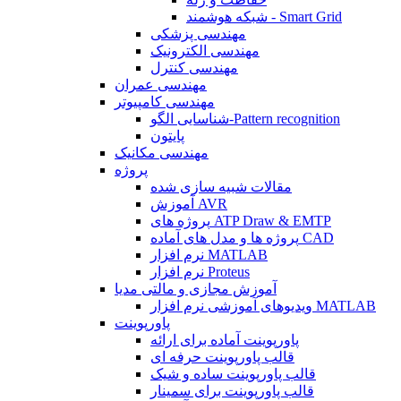
شبکه هوشمند - Smart Grid
مهندسی پزشکی
مهندسی الکترونیک
مهندسی کنترل
مهندسی عمران
مهندسی کامپیوتر
شناسایی الگو-Pattern recognition
پایتون
مهندسی مکانیک
پروژه
مقالات شبیه سازی شده
آموزش AVR
پروژه های ATP Draw & EMTP
پروژه ها و مدل های آماده CAD
نرم افزار MATLAB
نرم افزار Proteus
آموزش مجازی و مالتی مدیا
ویدیوهای آموزشی نرم افزار MATLAB
پاورپوینت
پاورپوینت آماده برای ارائه
قالب پاورپوینت حرفه ای
قالب پاورپوینت ساده و شیک
قالب پاورپوینت برای سمینار