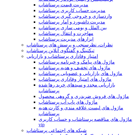
مدیریت قیمت پرستاشاپ
مدیریت حساب کاربری پرستاشاپ
واردسازی و خروجی گیری پرستاشاپ
مدیریت داشبورد و آمار پرستاشاپ
بین الملل و بومی سازی پرستاشاپ
مهاجرت و انتقال پرستاشاپ
ابزارهای مدیریت پرستاشاپ
نظرات، نظرسنجی و پرسش های پرستاشاپ
تیکتینگ و گفتگوی آنلاین پرستاشاپ
امتیاز وفاداری پرستاشاپ و بازاریابی
ماژول های پیامک و خبرنامه پرستاشاپ
ماژول های تخفیف و هدیه پرستاشاپ
ماژول های بازاریابی و عضویابی پرستاشاپ
ماژول های امتیاز وفاداری پرستاشاپ
بازاریابی مجدد و سبدهای خرید رها شده
پرستاشاپ
ماژول های فروش ضربدری و گروهی محصول
ماژول های پاپ آپ پرستاشاپ
ماژول های لیست علاقه مندی و کارت هدیه
پرستاشاپ
ماژول های مناقصه پرستاشاپ و حساب کاربری
vip
شبکه های اجتماعی پرستاشاپ