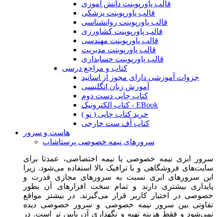
قالب پاورپوینت دانش آموزی
قالب پاورپوینت پزشکی
قالب پاورپوینت روانشناسی
قالب پاورپوینت کشاورزی
قالب پاورپوینت مهندسی
قالب پاورپوینت مدیریت
قالب پاورپوینت حسابداری
کتاب و مراجع درسی
جزوات آموزشی دارای مجوز از اساتید
آموزش زبان انگلیسی
کتاب چاپی دست دوم
کتاب الکترونیک - EBook
خرید کتاب چاپی ( نو )
کتاب آف ست خارجی
هاست و سرور
سرورهای نیمه خصوصی پرستاشاپ
سرور ابری نیمه خصوصی یا نیمه اختصاصی، عمدتا برای
سایت‌های فروشگاهی و با ترافیک بالا استفاده می‌شود. زیرا
این سرورهای ابری نسبت به سرورهای مجازی قدرت و
پایداری بیشتری دارند و تمام سخت افزارهای آن بطور
خصوصی در اختیار کاربر قرار می‌گیرند. در بیشتر مواقع
تفاوتی بین سرور نیمه خصوصی و سرور خصوصی دیده
نمی‌شود و فقط هزینه تهیه و نگهداری آن پایین تر است. در