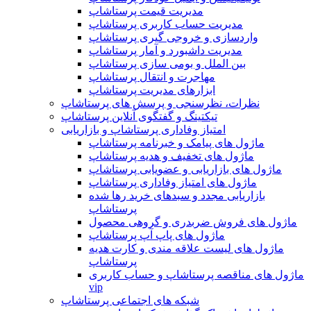
مدیریت قیمت پرستاشاپ
مدیریت حساب کاربری پرستاشاپ
واردسازی و خروجی گیری پرستاشاپ
مدیریت داشبورد و آمار پرستاشاپ
بین الملل و بومی سازی پرستاشاپ
مهاجرت و انتقال پرستاشاپ
ابزارهای مدیریت پرستاشاپ
نظرات، نظرسنجی و پرسش های پرستاشاپ
تیکتینگ و گفتگوی آنلاین پرستاشاپ
امتیاز وفاداری پرستاشاپ و بازاریابی
ماژول های پیامک و خبرنامه پرستاشاپ
ماژول های تخفیف و هدیه پرستاشاپ
ماژول های بازاریابی و عضویابی پرستاشاپ
ماژول های امتیاز وفاداری پرستاشاپ
بازاریابی مجدد و سبدهای خرید رها شده
پرستاشاپ
ماژول های فروش ضربدری و گروهی محصول
ماژول های پاپ آپ پرستاشاپ
ماژول های لیست علاقه مندی و کارت هدیه
پرستاشاپ
ماژول های مناقصه پرستاشاپ و حساب کاربری
vip
شبکه های اجتماعی پرستاشاپ