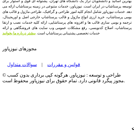
بهترین اساتید و دانشجویان تراز یک دانشگاه های تهران، پشتوانه ای قوی و استوار برای
توسعه پرستاشاپ در ایران است.
نیوزپاور، خدمات متنوعی در زمینه پرستاشاپ ارائه می
دهد. خدمات نیوزپاور شامل انجام کلیه امور طراحی و گرافیک، طراحی ماژول و قالب های
بومی پرستاشاپ، خرید ارزی انواع ماژول و قالب پرستاشاپ خارجی اصل و اوریجینال،
ترجمه و بومی سازی قالب ها و افزونه های پرستاشاپی، ارائه کلیه خدمات نصب و ارتقا
پرستاشاپ، اصلاح کدنویسی، رفع مشکلات عمومی وب سایت های فروشگاهی و ارائه
خدمات تخصصی پشتیبانی پرستاشاپ است.
بیشتر درباره ما بخوانید
مجوزهای نیوزپاور
قوانین و مقررات
|
سوالات متداول
© طراحی و توسعه : نیوزپاور. هرگونه کپی برداری بدون کسب
مجوز پیگرد قانونی دارد. تمام حقوق برای نیوزپاور محفوظ است.