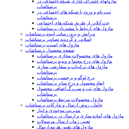
ماژولهای اشتراک‌ گذاری شبکه اجتماعی در
پرستاشاپ
ثبت نام و ورود با شبکه های اجتماعی در
پرستاشاپ
چت آنلاین از طریق شبکه های اجتماعی
ماژول های ارتباط با مشتریان پرستاشاپ
ویرایش و بروزرسانی انبوه پرستاشاپ
اسلایدر و گردونه تصاویر پرستاشاپ
ماژول های امنیت پرستاشاپ
صفحه محصول پرستاشاپ
ماژول های محصولات مجازی پرستاشاپ
ماژول های درج محتوا و ویدیو پرستاشاپ
ماژول های ترکیبات و سفارشی سازی
پرستاشاپ
درج لوگو و برچسب پرستاشاپ
ابعاد محصول و درج سایز پرستاشاپ
ماژول های تب و سربرگ اضافی محصول
پرستاشاپ
ماژول محصولات مرتبط پرستاشاپ
حامل، روش ارسال و تدارکات پرستاشاپ
مدیریت موجودی و انبار
ماژول های آماده سازی و ارسال در پرستاشاپ
تعیین زمان ارسال مرسولات
ماژول های تعیین هزینه ارسال