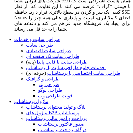
همان هاست اشتراکی است که 99% شرکت های ایرانی بعضا
با قیمتی "گزاف" عرضه می کنند با این تفاوت که از نظر
کیفی یک سر و گردن در سطح بالاتری قرار دارد. حافظه SSD
Nvme، فضای کاملا ابری، امنیت و پایداری عالی همه چیز را
برای ایجاد یک فروشگاه جدید فراهم می کند و دغدغه های
شما را به حداقل می رساند.
طراحی سایت و خدمات
طراحی سایت
طراحی سایت اقتصادی
طراحی سایت تک صفحه ای
طراحی سایت با قالب پاندا
(پایه)
خدمات جامع طراحی سایت با پرستاشاپ
طراحی سایت اختصاصی با پرستاشاپ
(حرفه ای)
طراحی و گرافیک
طراحی بنر
طراحی لوگو
فونت طراحی وب
ماژول پرستاشاپ
بلاگ و تولید محتوای پرستاشاپ
ماژول های B2B پرستاشاپ
پرداخت و امور مالی پرستاشاپ
صدور فاکتور پرستاشاپ
درگاه پرداخت پرستاشاپ