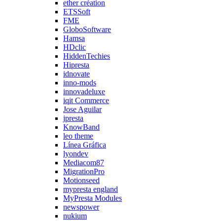
ether création
ETSSoft
FME
GloboSoftware
Hamsa
HDclic
HiddenTechies
Hipresta
idnovate
inno-mods
innovadeluxe
iqit Commerce
Jose Aguilar
jpresta
KnowBand
leo theme
Línea Gráfica
lyondev
Mediacom87
MigrationPro
Motionseed
mypresta england
MyPresta Modules
newspower
nukium