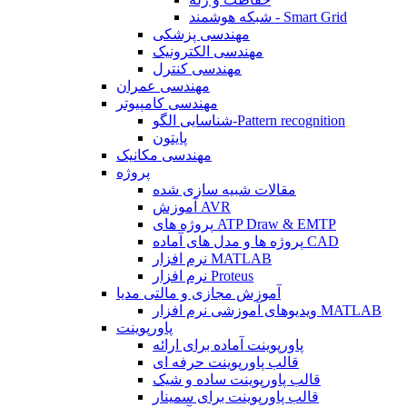
شبکه هوشمند - Smart Grid
مهندسی پزشکی
مهندسی الکترونیک
مهندسی کنترل
مهندسی عمران
مهندسی کامپیوتر
شناسایی الگو-Pattern recognition
پایتون
مهندسی مکانیک
پروژه
مقالات شبیه سازی شده
آموزش AVR
پروژه های ATP Draw & EMTP
پروژه ها و مدل های آماده CAD
نرم افزار MATLAB
نرم افزار Proteus
آموزش مجازی و مالتی مدیا
ویدیوهای آموزشی نرم افزار MATLAB
پاورپوینت
پاورپوینت آماده برای ارائه
قالب پاورپوینت حرفه ای
قالب پاورپوینت ساده و شیک
قالب پاورپوینت برای سمینار