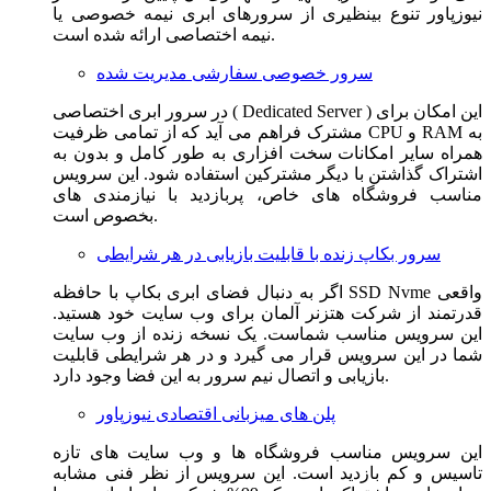
نیوزپاور تنوع بینظیری از سرورهای ابری نیمه خصوصی یا
نیمه اختصاصی ارائه شده است.
سرور خصوصی سفارشی مدیریت شده
در سرور ابری اختصاصی ( Dedicated Server ) این امکان برای
مشترک فراهم می آید که از تمامی ظرفیت CPU و RAM به
همراه سایر امکانات سخت افزاری به طور کامل و بدون به
اشتراک گذاشتن با دیگر مشترکین استفاده شود. این سرویس
مناسب فروشگاه های خاص، پربازدید با نیازمندی های
بخصوص است.
سرور بکاپ زنده با قابلیت بازیابی در هر شرایطی
اگر به دنبال فضای ابری بکاپ با حافظه SSD Nvme واقعی
قدرتمند از شرکت هتزنر آلمان برای وب سایت خود هستید.
این سرویس مناسب شماست. یک نسخه زنده از وب سایت
شما در این سرویس قرار می گیرد و در هر شرایطی قابلیت
بازیابی و اتصال نیم سرور به این فضا وجود دارد.
پلن های میزبانی اقتصادی نیوزپاور
این سرویس مناسب فروشگاه ها و وب سایت های تازه
تاسیس و کم بازدید است. این سرویس از نظر فنی مشابه