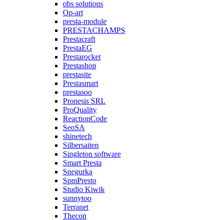
obs solutions
Op-art
presta-module
PRESTACHAMPS
Prestacraft
PrestaEG
Prestarocket
Prestashop
prestasite
Prestasmart
prestasoo
Pronesis SRL
ProQuality
ReactionCode
SeoSA
shinetech
Silbersaiten
Singleton software
Smart Presta
Snegurka
SpmPresto
Studio Kiwik
sunnytoo
Terranet
Thecon