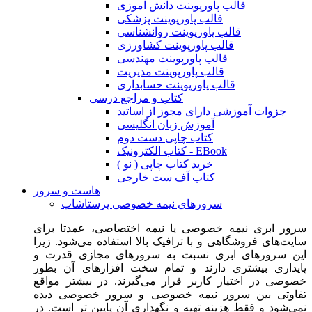
قالب پاورپوینت دانش آموزی
قالب پاورپوینت پزشکی
قالب پاورپوینت روانشناسی
قالب پاورپوینت کشاورزی
قالب پاورپوینت مهندسی
قالب پاورپوینت مدیریت
قالب پاورپوینت حسابداری
کتاب و مراجع درسی
جزوات آموزشی دارای مجوز از اساتید
آموزش زبان انگلیسی
کتاب چاپی دست دوم
کتاب الکترونیک - EBook
خرید کتاب چاپی ( نو )
کتاب آف ست خارجی
هاست و سرور
سرورهای نیمه خصوصی پرستاشاپ
سرور ابری نیمه خصوصی یا نیمه اختصاصی، عمدتا برای
سایت‌های فروشگاهی و با ترافیک بالا استفاده می‌شود. زیرا
این سرورهای ابری نسبت به سرورهای مجازی قدرت و
پایداری بیشتری دارند و تمام سخت افزارهای آن بطور
خصوصی در اختیار کاربر قرار می‌گیرند. در بیشتر مواقع
تفاوتی بین سرور نیمه خصوصی و سرور خصوصی دیده
نمی‌شود و فقط هزینه تهیه و نگهداری آن پایین تر است. در