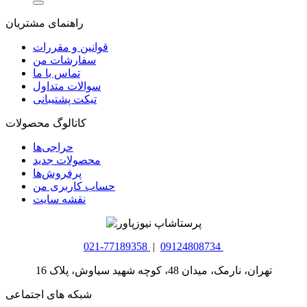
راهنمای مشتریان
قوانین و مقررات
سفارشات من
تماس با ما
سوالات متداول
تیکت پشتیبانی
کاتالوگ محصولات
حراجی‌ها
محصولات جدید
پرفروش‌ها
حساب کاربری من
نقشه سایت
021-77189358
|
09124808734
تهران، نارمک، میدان 48، کوچه شهید سیاوش، پلاک 16
شبکه های اجتماعی