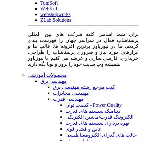
TuniSoft
WebKul
webshopworks
ZLab Solutions
برای شما اسامی کلیه شرکت های بین المللی
پرستاشاپ فعال در سراسر جهان را فهرست بندی
کردیم. ما در نیوزپاور برترین افزونه ها، قالب ها و
ابزارهای مورد نیاز و ضروری پرستاشاپ را طراحی،
خریداری، فارسی سازی و عرضه می کنیم. با نیوزپاور
همیشه وب سایت خود را بروز و پویا نگه دارید.
محصولات آموزشی
مهندسی برق
کتب مرجع رشته مهندسی برق
مهندسی مخابرات
مهندسی قدرت
کیفیت توان - Power Quality
دینامیک سیستم های قدرت
الکترونیک قدرت/ماشین الکتریکی
بهره برداری سیستم های قدرت
عایق و فشار قوی
حالت های گذرای الکترومغناطیسی
حفاظت و رله