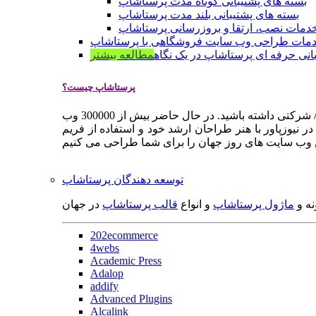
بسته های پشتیبانی کوتاه مدت پرستاشاپ
بسته های پشتیبانی بلند مدت پرستاشاپ
دمات نصب، ارتقا و بروزرسانی پرستاشاپ
مات طراحی وب سایت فروشگاهی با پرستاشاپ
انی حرفه ای پرستاشاپ در یک نگاه
مطالعه بیشتر
پرستاشاپ چیست؟
پرستاشاپ یک سیستم مدیریت وب سایت / فروشگاه آنلاین اپن سورس است که به شما کمک می کند به سرعت یک وب سایت فروشگاهی / شرکتی داشته باشید. در حال حاضر بیش از 300000 وب
 نیوزپاور با هنر طراحان ارشد خود و استفاده از فریم
توسعه دهندگان پرستاشاپ
نه و
ماژول پرستاشاپ
و انواع
قالب پرستاشاپ
در جهان
202ecommerce
4webs
Academic Press
Adalop
addify
Advanced Plugins
Alcalink