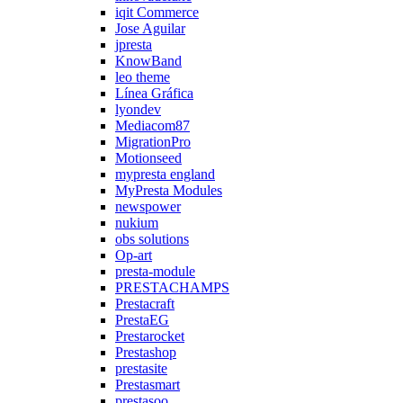
iqit Commerce
Jose Aguilar
jpresta
KnowBand
leo theme
Línea Gráfica
lyondev
Mediacom87
MigrationPro
Motionseed
mypresta england
MyPresta Modules
newspower
nukium
obs solutions
Op-art
presta-module
PRESTACHAMPS
Prestacraft
PrestaEG
Prestarocket
Prestashop
prestasite
Prestasmart
prestasoo