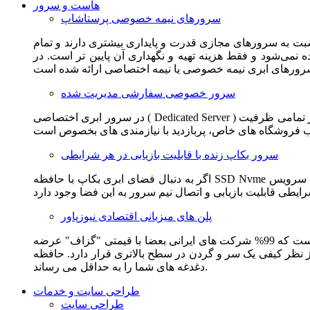
هاست و سرور
سرورهای نیمه خصوصی پرستاشاپ
سبت به سرورهای مجازی قدرت و پایداری بیشتری دارند و تمام
می‌شود و فقط هزینه تهیه و نگهداری آن پایین تر است. در
سرور خصوصی سفارشی مدیریت شده
در سرور ابری اختصاصی ( Dedicated Server ) این امکان برای مشترک فراهم می آید که از تمامی ظرفیت CPU و RAM به همراه سایر امکانات سخت افزاری به طور کامل و بدون به اشتراک گذاشتن با
سرور بکاپ زنده با قابلیت بازیابی در هر شرایطی
اگر به دنبال فضای ابری بکاپ با حافظه SSD Nvme واقعی قدرتمند از شرکت هتزنر آلمان برای وب سایت خود هستید. این سرویس مناسب شماست. یک نسخه زنده از وب سایت شما در این سرویس
پلن های میزبانی اقتصادی نیوزپاور
این سرویس مناسب فروشگاه ها و وب سایت های تازه تاسیس و کم بازدید است. این سرویس از نظر فنی مشابه همان هاست اشتراکی است که 99% شرکت های ایرانی بعضا با قیمتی "گزاف" عرضه
 بالاتری قرار دارد. حافظه SSD Nvme، فضای کاملا ابری، امنیت و پایداری عالی همه چیز را برای ایجاد یک فروشگاه جدید فراهم می کند و
دغدغه های شما را به حداقل می رساند.
طراحی سایت و خدمات
طراحی سایت