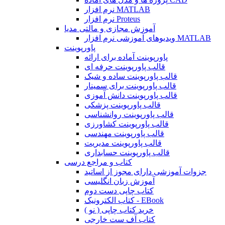
نرم افزار MATLAB
نرم افزار Proteus
آموزش مجازی و مالتی مدیا
ویدیوهای آموزشی نرم افزار MATLAB
پاورپوینت
پاورپوینت آماده برای ارائه
قالب پاورپوینت حرفه ای
قالب پاورپوینت ساده و شیک
قالب پاورپوینت برای سمینار
قالب پاورپوینت دانش آموزی
قالب پاورپوینت پزشکی
قالب پاورپوینت روانشناسی
قالب پاورپوینت کشاورزی
قالب پاورپوینت مهندسی
قالب پاورپوینت مدیریت
قالب پاورپوینت حسابداری
کتاب و مراجع درسی
جزوات آموزشی دارای مجوز از اساتید
آموزش زبان انگلیسی
کتاب چاپی دست دوم
کتاب الکترونیک - EBook
خرید کتاب چاپی ( نو )
کتاب آف ست خارجی