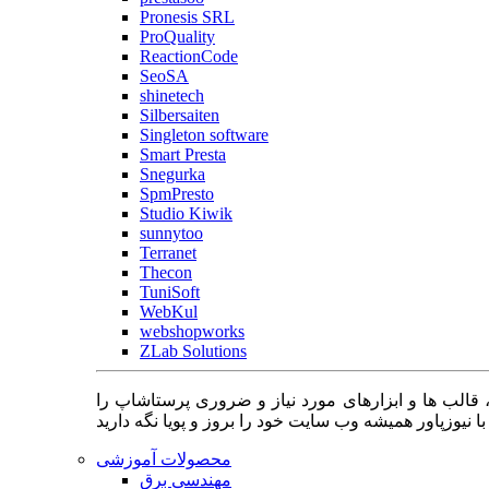
Pronesis SRL
ProQuality
ReactionCode
SeoSA
shinetech
Silbersaiten
Singleton software
Smart Presta
Snegurka
SpmPresto
Studio Kiwik
sunnytoo
Terranet
Thecon
TuniSoft
WebKul
webshopworks
ZLab Solutions
 قالب ها و ابزارهای مورد نیاز و ضروری پرستاشاپ را
محصولات آموزشی
مهندسی برق