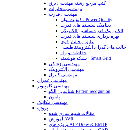
کتب مرجع رشته مهندسی برق
مهندسی مخابرات
مهندسی قدرت
کیفیت توان - Power Quality
دینامیک سیستم های قدرت
الکترونیک قدرت/ماشین الکتریکی
بهره برداری سیستم های قدرت
عایق و فشار قوی
حالت های گذرای الکترومغناطیسی
حفاظت و رله
شبکه هوشمند - Smart Grid
مهندسی پزشکی
مهندسی الکترونیک
مهندسی کنترل
مهندسی عمران
مهندسی کامپیوتر
شناسایی الگو-Pattern recognition
پایتون
مهندسی مکانیک
پروژه
مقالات شبیه سازی شده
آموزش AVR
پروژه های ATP Draw & EMTP
پروژه ها و مدل های آماده CAD