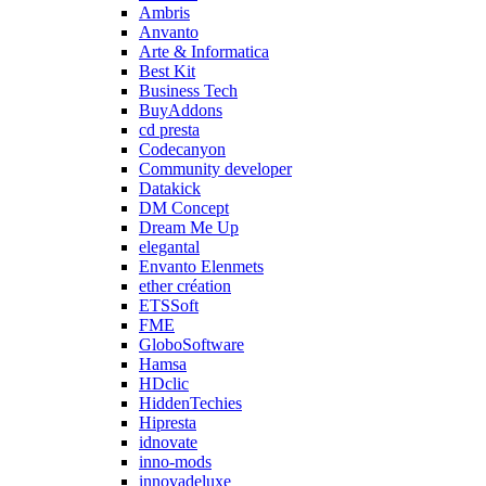
Ambris
Anvanto
Arte & Informatica
Best Kit
Business Tech
BuyAddons
cd presta
Codecanyon
Community developer
Datakick
DM Concept
Dream Me Up
elegantal
Envanto Elenmets
ether création
ETSSoft
FME
GloboSoftware
Hamsa
HDclic
HiddenTechies
Hipresta
idnovate
inno-mods
innovadeluxe