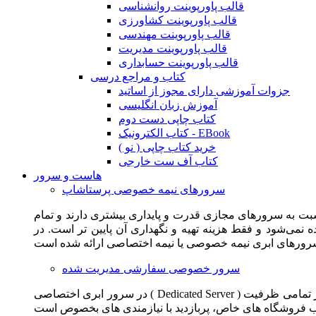
قالب پاورپوینت روانشناسی
قالب پاورپوینت کشاورزی
قالب پاورپوینت مهندسی
قالب پاورپوینت مدیریت
قالب پاورپوینت حسابداری
کتاب و مراجع درسی
جزوات آموزشی دارای مجوز از اساتید
آموزش زبان انگلیسی
کتاب چاپی دست دوم
کتاب الکترونیک - EBook
خرید کتاب چاپی ( نو )
کتاب آف ست خارجی
هاست و سرور
سرورهای نیمه خصوصی پرستاشاپ
سبت به سرورهای مجازی قدرت و پایداری بیشتری دارند و تمام
می‌شود و فقط هزینه تهیه و نگهداری آن پایین تر است. در
سرور خصوصی سفارشی مدیریت شده
در سرور ابری اختصاصی ( Dedicated Server ) این امکان برای مشترک فراهم می آید که از تمامی ظرفیت CPU و RAM به همراه سایر امکانات سخت افزاری به طور کامل و بدون به اشتراک گذاشتن با