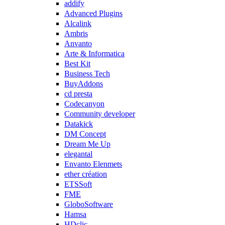
addify
Advanced Plugins
Alcalink
Ambris
Anvanto
Arte & Informatica
Best Kit
Business Tech
BuyAddons
cd presta
Codecanyon
Community developer
Datakick
DM Concept
Dream Me Up
elegantal
Envanto Elenmets
ether création
ETSSoft
FME
GloboSoftware
Hamsa
HDclic