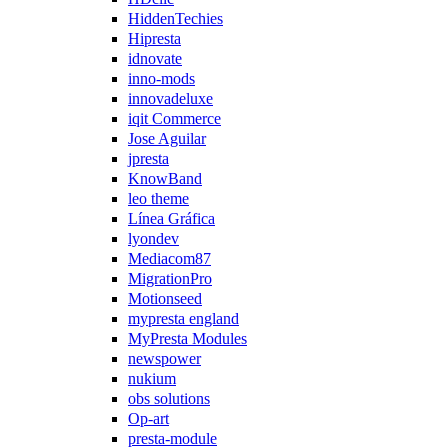
HiddenTechies
Hipresta
idnovate
inno-mods
innovadeluxe
iqit Commerce
Jose Aguilar
jpresta
KnowBand
leo theme
Línea Gráfica
lyondev
Mediacom87
MigrationPro
Motionseed
mypresta england
MyPresta Modules
newspower
nukium
obs solutions
Op-art
presta-module