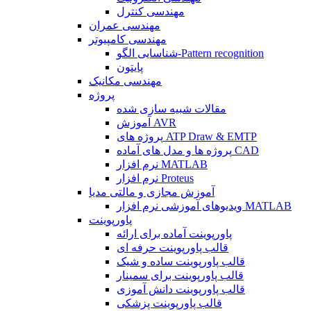
مهندسی کنترل
مهندسی عمران
مهندسی کامپیوتر
شناسایی الگو-Pattern recognition
پایتون
مهندسی مکانیک
پروژه
مقالات شبیه سازی شده
آموزش AVR
پروژه های ATP Draw & EMTP
پروژه ها و مدل های آماده CAD
نرم افزار MATLAB
نرم افزار Proteus
آموزش مجازی و مالتی مدیا
ویدیوهای آموزشی نرم افزار MATLAB
پاورپوینت
پاورپوینت آماده برای ارائه
قالب پاورپوینت حرفه ای
قالب پاورپوینت ساده و شیک
قالب پاورپوینت برای سمینار
قالب پاورپوینت دانش آموزی
قالب پاورپوینت پزشکی