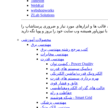
TuniSoft
WebKul
webshopworks
ZLab Solutions
 قالب ها و ابزارهای مورد نیاز و ضروری پرستاشاپ را
محصولات آموزشی
مهندسی برق
کتب مرجع رشته مهندسی برق
مهندسی مخابرات
مهندسی قدرت
کیفیت توان - Power Quality
دینامیک سیستم های قدرت
الکترونیک قدرت/ماشین الکتریکی
بهره برداری سیستم های قدرت
عایق و فشار قوی
حالت های گذرای الکترومغناطیسی
حفاظت و رله
شبکه هوشمند - Smart Grid
مهندسی پزشکی
مهندسی الکترونیک