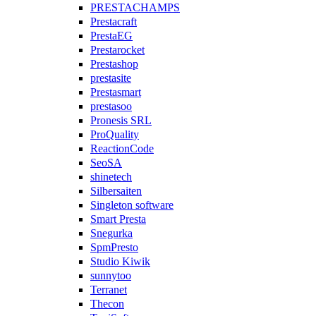
PRESTACHAMPS
Prestacraft
PrestaEG
Prestarocket
Prestashop
prestasite
Prestasmart
prestasoo
Pronesis SRL
ProQuality
ReactionCode
SeoSA
shinetech
Silbersaiten
Singleton software
Smart Presta
Snegurka
SpmPresto
Studio Kiwik
sunnytoo
Terranet
Thecon