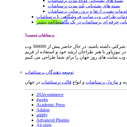
بسته های پشتیبانی کوتاه مدت پرستاشاپ
بسته های پشتیبانی بلند مدت پرستاشاپ
دمات نصب، ارتقا و بروزرسانی پرستاشاپ
مات طراحی وب سایت فروشگاهی با پرستاشاپ
انی حرفه ای پرستاشاپ در یک نگاه
مطالعه بیشتر
پرستاشاپ چیست؟
پرستاشاپ یک سیستم مدیریت وب سایت / فروشگاه آنلاین اپن سورس است که به شما کمک می کند به سرعت یک وب سایت فروشگاهی / شرکتی داشته باشید. در حال حاضر بیش از 300000 وب
 نیوزپاور با هنر طراحان ارشد خود و استفاده از فریم
توسعه دهندگان پرستاشاپ
نه و
ماژول پرستاشاپ
و انواع
قالب پرستاشاپ
در جهان
202ecommerce
4webs
Academic Press
Adalop
addify
Advanced Plugins
Alcalink