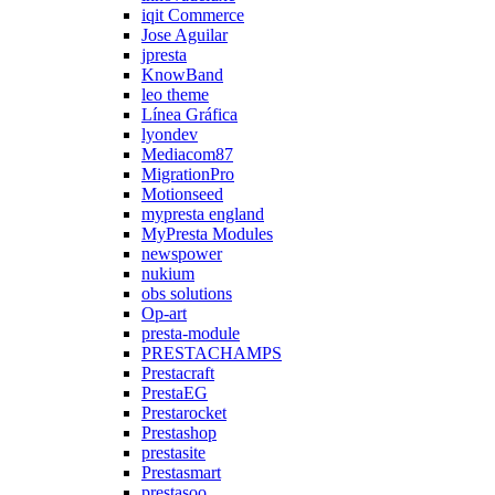
iqit Commerce
Jose Aguilar
jpresta
KnowBand
leo theme
Línea Gráfica
lyondev
Mediacom87
MigrationPro
Motionseed
mypresta england
MyPresta Modules
newspower
nukium
obs solutions
Op-art
presta-module
PRESTACHAMPS
Prestacraft
PrestaEG
Prestarocket
Prestashop
prestasite
Prestasmart
prestasoo