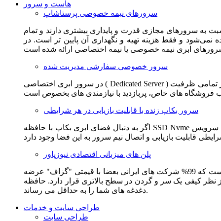
هاست و سرور
سرورهای نیمه خصوصی پرستاشاپ
سبت به سرورهای مجازی قدرت و پایداری بیشتری دارند و تمام
می‌شود و فقط هزینه تهیه و نگهداری آن پایین تر است. در
سرور خصوصی سفارشی مدیریت شده
در سرور ابری اختصاصی ( Dedicated Server ) این امکان برای مشترک فراهم می آید که از تمامی ظرفیت CPU و RAM به همراه سایر امکانات سخت افزاری به طور کامل و بدون به اشتراک گذاشتن با
سرور بکاپ زنده با قابلیت بازیابی در هر شرایطی
اگر به دنبال فضای ابری بکاپ با حافظه SSD Nvme واقعی قدرتمند از شرکت هتزنر آلمان برای وب سایت خود هستید. این سرویس مناسب شماست. یک نسخه زنده از وب سایت شما در این سرویس
پلن های میزبانی اقتصادی نیوزپاور
این سرویس مناسب فروشگاه ها و وب سایت های تازه تاسیس و کم بازدید است. این سرویس از نظر فنی مشابه همان هاست اشتراکی است که 99% شرکت های ایرانی بعضا با قیمتی "گزاف" عرضه
 بالاتری قرار دارد. حافظه SSD Nvme، فضای کاملا ابری، امنیت و پایداری عالی همه چیز را برای ایجاد یک فروشگاه جدید فراهم می کند و
دغدغه های شما را به حداقل می رساند.
طراحی سایت و خدمات
طراحی سایت