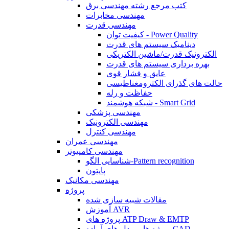
کتب مرجع رشته مهندسی برق
مهندسی مخابرات
مهندسی قدرت
کیفیت توان - Power Quality
دینامیک سیستم های قدرت
الکترونیک قدرت/ماشین الکتریکی
بهره برداری سیستم های قدرت
عایق و فشار قوی
حالت های گذرای الکترومغناطیسی
حفاظت و رله
شبکه هوشمند - Smart Grid
مهندسی پزشکی
مهندسی الکترونیک
مهندسی کنترل
مهندسی عمران
مهندسی کامپیوتر
شناسایی الگو-Pattern recognition
پایتون
مهندسی مکانیک
پروژه
مقالات شبیه سازی شده
آموزش AVR
پروژه های ATP Draw & EMTP
پروژه ها و مدل های آماده CAD