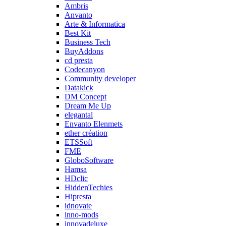
Ambris
Anvanto
Arte & Informatica
Best Kit
Business Tech
BuyAddons
cd presta
Codecanyon
Community developer
Datakick
DM Concept
Dream Me Up
elegantal
Envanto Elenmets
ether création
ETSSoft
FME
GloboSoftware
Hamsa
HDclic
HiddenTechies
Hipresta
idnovate
inno-mods
innovadeluxe