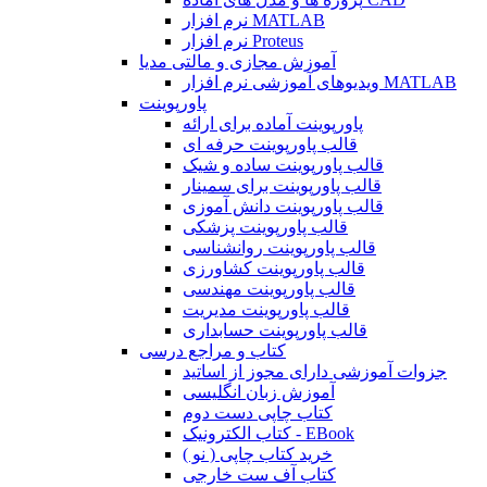
نرم افزار MATLAB
نرم افزار Proteus
آموزش مجازی و مالتی مدیا
ویدیوهای آموزشی نرم افزار MATLAB
پاورپوینت
پاورپوینت آماده برای ارائه
قالب پاورپوینت حرفه ای
قالب پاورپوینت ساده و شیک
قالب پاورپوینت برای سمینار
قالب پاورپوینت دانش آموزی
قالب پاورپوینت پزشکی
قالب پاورپوینت روانشناسی
قالب پاورپوینت کشاورزی
قالب پاورپوینت مهندسی
قالب پاورپوینت مدیریت
قالب پاورپوینت حسابداری
کتاب و مراجع درسی
جزوات آموزشی دارای مجوز از اساتید
آموزش زبان انگلیسی
کتاب چاپی دست دوم
کتاب الکترونیک - EBook
خرید کتاب چاپی ( نو )
کتاب آف ست خارجی