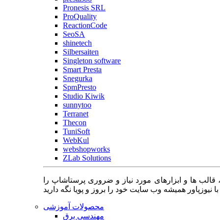
Pronesis SRL
ProQuality
ReactionCode
SeoSA
shinetech
Silbersaiten
Singleton software
Smart Presta
Snegurka
SpmPresto
Studio Kiwik
sunnytoo
Terranet
Thecon
TuniSoft
WebKul
webshopworks
ZLab Solutions
 قالب ها و ابزارهای مورد نیاز و ضروری پرستاشاپ را
محصولات آموزشی
مهندسی برق