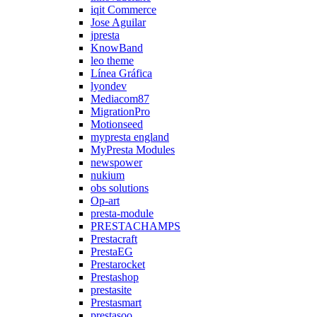
iqit Commerce
Jose Aguilar
jpresta
KnowBand
leo theme
Línea Gráfica
lyondev
Mediacom87
MigrationPro
Motionseed
mypresta england
MyPresta Modules
newspower
nukium
obs solutions
Op-art
presta-module
PRESTACHAMPS
Prestacraft
PrestaEG
Prestarocket
Prestashop
prestasite
Prestasmart
prestasoo