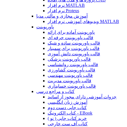
نرم افزار MATLAB
نرم افزار Proteus
آموزش مجازی و مالتی مدیا
ویدیوهای آموزشی نرم افزار MATLAB
پاورپوینت
پاورپوینت آماده برای ارائه
قالب پاورپوینت حرفه ای
قالب پاورپوینت ساده و شیک
قالب پاورپوینت برای سمینار
قالب پاورپوینت دانش آموزی
قالب پاورپوینت پزشکی
قالب پاورپوینت روانشناسی
قالب پاورپوینت کشاورزی
قالب پاورپوینت مهندسی
قالب پاورپوینت مدیریت
قالب پاورپوینت حسابداری
کتاب و مراجع درسی
جزوات آموزشی دارای مجوز از اساتید
آموزش زبان انگلیسی
کتاب چاپی دست دوم
کتاب الکترونیک - EBook
خرید کتاب چاپی ( نو )
کتاب آف ست خارجی