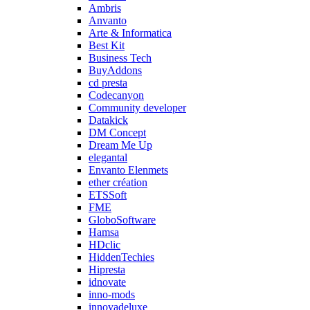
Ambris
Anvanto
Arte & Informatica
Best Kit
Business Tech
BuyAddons
cd presta
Codecanyon
Community developer
Datakick
DM Concept
Dream Me Up
elegantal
Envanto Elenmets
ether création
ETSSoft
FME
GloboSoftware
Hamsa
HDclic
HiddenTechies
Hipresta
idnovate
inno-mods
innovadeluxe