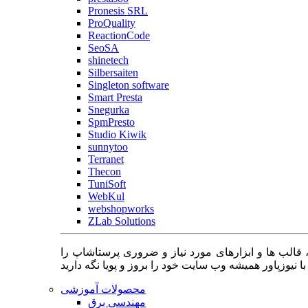
Pronesis SRL
ProQuality
ReactionCode
SeoSA
shinetech
Silbersaiten
Singleton software
Smart Presta
Snegurka
SpmPresto
Studio Kiwik
sunnytoo
Terranet
Thecon
TuniSoft
WebKul
webshopworks
ZLab Solutions
 قالب ها و ابزارهای مورد نیاز و ضروری پرستاشاپ را
محصولات آموزشی
مهندسی برق