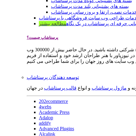
بسته های پشتیبانی کوتاه مدت پرستاشاپ
بسته های پشتیبانی بلند مدت پرستاشاپ
دمات نصب، ارتقا و بروزرسانی پرستاشاپ
مات طراحی وب سایت فروشگاهی با پرستاشاپ
انی حرفه ای پرستاشاپ در یک نگاه
مطالعه بیشتر
پرستاشاپ چیست؟
پرستاشاپ یک سیستم مدیریت وب سایت / فروشگاه آنلاین اپن سورس است که به شما کمک می کند به سرعت یک وب سایت فروشگاهی / شرکتی داشته باشید. در حال حاضر بیش از 300000 وب
 نیوزپاور با هنر طراحان ارشد خود و استفاده از فریم
توسعه دهندگان پرستاشاپ
نه و
ماژول پرستاشاپ
و انواع
قالب پرستاشاپ
در جهان
202ecommerce
4webs
Academic Press
Adalop
addify
Advanced Plugins
Alcalink