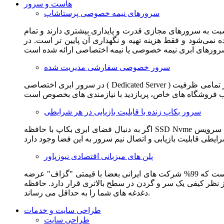
هاست و سرور
سرورهای نیمه خصوصی پرستاشاپ
سبت به سرورهای مجازی قدرت و پایداری بیشتری دارند و تمام
می‌شود و فقط هزینه تهیه و نگهداری آن پایین تر است. در
سرور خصوصی سفارشی مدیریت شده
در سرور ابری اختصاصی ( Dedicated Server ) این امکان برای مشترک فراهم می آید که از تمامی ظرفیت CPU و RAM به همراه سایر امکانات سخت افزاری به طور کامل و بدون به اشتراک گذاشتن با
سرور بکاپ زنده با قابلیت بازیابی در هر شرایطی
اگر به دنبال فضای ابری بکاپ با حافظه SSD Nvme واقعی قدرتمند از شرکت هتزنر آلمان برای وب سایت خود هستید. این سرویس مناسب شماست. یک نسخه زنده از وب سایت شما در این سرویس
پلن های میزبانی اقتصادی نیوزپاور
این سرویس مناسب فروشگاه ها و وب سایت های تازه تاسیس و کم بازدید است. این سرویس از نظر فنی مشابه همان هاست اشتراکی است که 99% شرکت های ایرانی بعضا با قیمتی "گزاف" عرضه
 بالاتری قرار دارد. حافظه SSD Nvme، فضای کاملا ابری، امنیت و پایداری عالی همه چیز را برای ایجاد یک فروشگاه جدید فراهم می کند و
دغدغه های شما را به حداقل می رساند.
طراحی سایت و خدمات
طراحی سایت