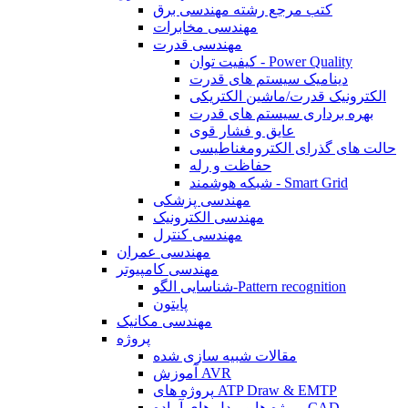
کتب مرجع رشته مهندسی برق
مهندسی مخابرات
مهندسی قدرت
کیفیت توان - Power Quality
دینامیک سیستم های قدرت
الکترونیک قدرت/ماشین الکتریکی
بهره برداری سیستم های قدرت
عایق و فشار قوی
حالت های گذرای الکترومغناطیسی
حفاظت و رله
شبکه هوشمند - Smart Grid
مهندسی پزشکی
مهندسی الکترونیک
مهندسی کنترل
مهندسی عمران
مهندسی کامپیوتر
شناسایی الگو-Pattern recognition
پایتون
مهندسی مکانیک
پروژه
مقالات شبیه سازی شده
آموزش AVR
پروژه های ATP Draw & EMTP
پروژه ها و مدل های آماده CAD