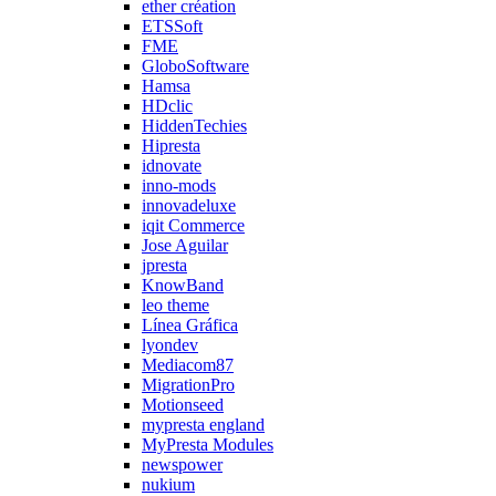
ether création
ETSSoft
FME
GloboSoftware
Hamsa
HDclic
HiddenTechies
Hipresta
idnovate
inno-mods
innovadeluxe
iqit Commerce
Jose Aguilar
jpresta
KnowBand
leo theme
Línea Gráfica
lyondev
Mediacom87
MigrationPro
Motionseed
mypresta england
MyPresta Modules
newspower
nukium