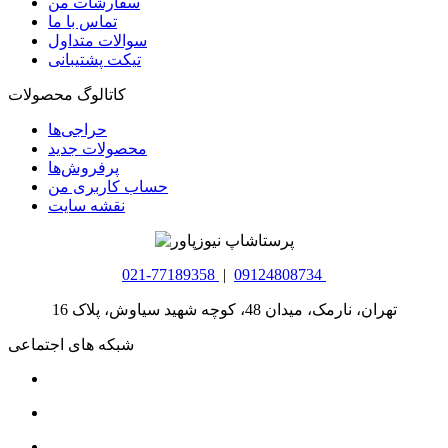
سفارشات من
تماس با ما
سوالات متداول
تیکت پشتیبانی
کاتالوگ محصولات
حراجی‌ها
محصولات جدید
پرفروش‌ها
حساب کاربری من
نقشه سایت
021-77189358
|
09124808734
تهران، نارمک، میدان 48، کوچه شهید سیاوش، پلاک 16
شبکه های اجتماعی