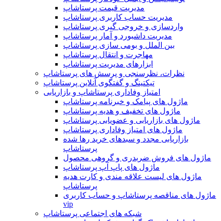
مدیریت قیمت پرستاشاپ
مدیریت حساب کاربری پرستاشاپ
واردسازی و خروجی گیری پرستاشاپ
مدیریت داشبورد و آمار پرستاشاپ
بین الملل و بومی سازی پرستاشاپ
مهاجرت و انتقال پرستاشاپ
ابزارهای مدیریت پرستاشاپ
نظرات، نظرسنجی و پرسش های پرستاشاپ
تیکتینگ و گفتگوی آنلاین پرستاشاپ
امتیاز وفاداری پرستاشاپ و بازاریابی
ماژول های پیامک و خبرنامه پرستاشاپ
ماژول های تخفیف و هدیه پرستاشاپ
ماژول های بازاریابی و عضویابی پرستاشاپ
ماژول های امتیاز وفاداری پرستاشاپ
بازاریابی مجدد و سبدهای خرید رها شده
پرستاشاپ
ماژول های فروش ضربدری و گروهی محصول
ماژول های پاپ آپ پرستاشاپ
ماژول های لیست علاقه مندی و کارت هدیه
پرستاشاپ
ماژول های مناقصه پرستاشاپ و حساب کاربری
vip
شبکه های اجتماعی پرستاشاپ