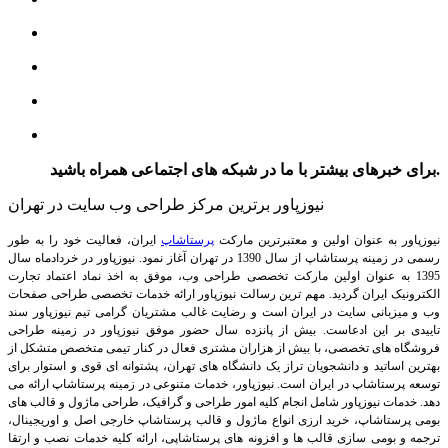
برای خبرهای بیشتر با ما در شبکه های اجتماعی همراه باشید.
نیوزپاور برترین مرکز طراحی وب سایت در تهران
نیوزپاور به عنوان اولین و معتبرترین مارکت
پرستاشاپ
ایران، فعالیت خود را به طور
رسمی در زمینه پرستاشاپ از سال 1390 در تهران آغاز نمود. نیوزپاور در خردادماه سال
1395 به عنوان اولین مارکت تخصصی طراحی وب، موفق به اخذ نماد اعتماد تجارت
الکترونیک ایران گردید. مهم ترین رسالت نیوزپاور ارائه خدمات تخصصی طراحی صفحات
وب و میزبانی سایت در ایران است و رضایت غالب مشتریان گرامی تیم نیوزپاور سند
تاییدی بر این ادعاست. بیش از پانزده سال حضور موفق نیوزپاور در زمینه طراحی
فروشگاه های تخصصی، با بیش از هزاران مشتری فعال در کنار تیمی متخصص متشکل از
بهترین اساتید و دانشجویان تراز یک دانشگاه های تهران، پشتوانه ای قوی و استوار برای
توسعه پرستاشاپ در ایران است.
نیوزپاور، خدمات متنوعی در زمینه پرستاشاپ ارائه می
دهد. خدمات نیوزپاور شامل انجام کلیه امور طراحی و گرافیک، طراحی ماژول و قالب های
بومی پرستاشاپ، خرید ارزی انواع ماژول و قالب پرستاشاپ خارجی اصل و اوریجینال،
ترجمه و بومی سازی قالب ها و افزونه های پرستاشاپی، ارائه کلیه خدمات نصب و ارتقا