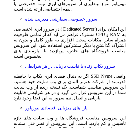
نیوزپاور تنوع بینظیری از سرورهای ابری نیمه خصوصی یا
نیمه اختصاصی ارائه شده است.
سرور خصوصی سفارشی مدیریت شده
در سرور ابری اختصاصی ( Dedicated Server ) این امکان برای
مشترک فراهم می آید که از تمامی ظرفیت CPU و RAM به
همراه سایر امکانات سخت افزاری به طور کامل و بدون به
اشتراک گذاشتن با دیگر مشترکین استفاده شود. این سرویس
مناسب فروشگاه های خاص، پربازدید با نیازمندی های
بخصوص است.
سرور بکاپ زنده با قابلیت بازیابی در هر شرایطی
اگر به دنبال فضای ابری بکاپ با حافظه SSD Nvme واقعی
قدرتمند از شرکت هتزنر آلمان برای وب سایت خود هستید.
این سرویس مناسب شماست. یک نسخه زنده از وب سایت
شما در این سرویس قرار می گیرد و در هر شرایطی قابلیت
بازیابی و اتصال نیم سرور به این فضا وجود دارد.
پلن های میزبانی اقتصادی نیوزپاور
این سرویس مناسب فروشگاه ها و وب سایت های تازه
تاسیس و کم بازدید است. این سرویس از نظر فنی مشابه