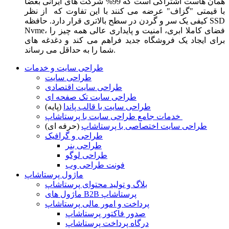
همان هاست اشتراکی است که 99% شرکت های ایرانی بعضا
با قیمتی "گزاف" عرضه می کنند با این تفاوت که از نظر
کیفی یک سر و گردن در سطح بالاتری قرار دارد. حافظه SSD
Nvme، فضای کاملا ابری، امنیت و پایداری عالی همه چیز را
برای ایجاد یک فروشگاه جدید فراهم می کند و دغدغه های
شما را به حداقل می رساند.
طراحی سایت و خدمات
طراحی سایت
طراحی سایت اقتصادی
طراحی سایت تک صفحه ای
طراحی سایت با قالب پاندا
(پایه)
خدمات جامع طراحی سایت با پرستاشاپ
طراحی سایت اختصاصی با پرستاشاپ
(حرفه ای)
طراحی و گرافیک
طراحی بنر
طراحی لوگو
فونت طراحی وب
ماژول پرستاشاپ
بلاگ و تولید محتوای پرستاشاپ
ماژول های B2B پرستاشاپ
پرداخت و امور مالی پرستاشاپ
صدور فاکتور پرستاشاپ
درگاه پرداخت پرستاشاپ