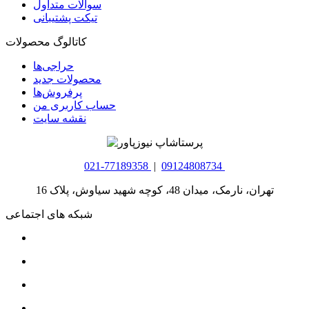
سوالات متداول
تیکت پشتیبانی
کاتالوگ محصولات
حراجی‌ها
محصولات جدید
پرفروش‌ها
حساب کاربری من
نقشه سایت
021-77189358
|
09124808734
تهران، نارمک، میدان 48، کوچه شهید سیاوش، پلاک 16
شبکه های اجتماعی