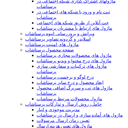
ماژولهای اشتراک‌ گذاری شبکه اجتماعی در
پرستاشاپ
ثبت نام و ورود با شبکه های اجتماعی در
پرستاشاپ
چت آنلاین از طریق شبکه های اجتماعی
ماژول های ارتباط با مشتریان پرستاشاپ
ویرایش و بروزرسانی انبوه پرستاشاپ
اسلایدر و گردونه تصاویر پرستاشاپ
ماژول های امنیت پرستاشاپ
صفحه محصول پرستاشاپ
ماژول های محصولات مجازی پرستاشاپ
ماژول های درج محتوا و ویدیو پرستاشاپ
ماژول های ترکیبات و سفارشی سازی
پرستاشاپ
درج لوگو و برچسب پرستاشاپ
ابعاد محصول و درج سایز پرستاشاپ
ماژول های تب و سربرگ اضافی محصول
پرستاشاپ
ماژول محصولات مرتبط پرستاشاپ
حامل، روش ارسال و تدارکات پرستاشاپ
مدیریت موجودی و انبار
ماژول های آماده سازی و ارسال در پرستاشاپ
تعیین زمان ارسال مرسولات
ماژول های تعیین هزینه ارسال