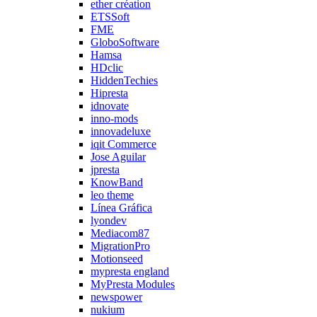
ether création
ETSSoft
FME
GloboSoftware
Hamsa
HDclic
HiddenTechies
Hipresta
idnovate
inno-mods
innovadeluxe
iqit Commerce
Jose Aguilar
jpresta
KnowBand
leo theme
Línea Gráfica
lyondev
Mediacom87
MigrationPro
Motionseed
mypresta england
MyPresta Modules
newspower
nukium