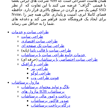
همان هاست اشتراکی است که 99% شرکت های ایرانی بعضا
با قیمتی "گزاف" عرضه می کنند با این تفاوت که از نظر
کیفی یک سر و گردن در سطح بالاتری قرار دارد. حافظه SSD
Nvme، فضای کاملا ابری، امنیت و پایداری عالی همه چیز را
برای ایجاد یک فروشگاه جدید فراهم می کند و دغدغه های
شما را به حداقل می رساند.
طراحی سایت و خدمات
طراحی سایت
طراحی سایت اقتصادی
طراحی سایت تک صفحه ای
طراحی سایت با قالب پاندا
(پایه)
خدمات جامع طراحی سایت با پرستاشاپ
طراحی سایت اختصاصی با پرستاشاپ
(حرفه ای)
طراحی و گرافیک
طراحی بنر
طراحی لوگو
فونت طراحی وب
ماژول پرستاشاپ
بلاگ و تولید محتوای پرستاشاپ
ماژول های B2B پرستاشاپ
پرداخت و امور مالی پرستاشاپ
صدور فاکتور پرستاشاپ
درگاه پرداخت پرستاشاپ