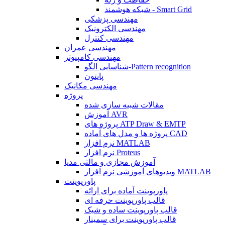
شبکه هوشمند - Smart Grid
مهندسی پزشکی
مهندسی الکترونیک
مهندسی کنترل
مهندسی عمران
مهندسی کامپیوتر
شناسایی الگو-Pattern recognition
پایتون
مهندسی مکانیک
پروژه
مقالات شبیه سازی شده
آموزش AVR
پروژه های ATP Draw & EMTP
پروژه ها و مدل های آماده CAD
نرم افزار MATLAB
نرم افزار Proteus
آموزش مجازی و مالتی مدیا
ویدیوهای آموزشی نرم افزار MATLAB
پاورپوینت
پاورپوینت آماده برای ارائه
قالب پاورپوینت حرفه ای
قالب پاورپوینت ساده و شیک
قالب پاورپوینت برای سمینار