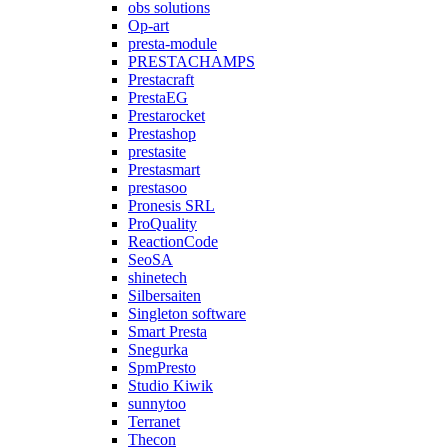
obs solutions
Op-art
presta-module
PRESTACHAMPS
Prestacraft
PrestaEG
Prestarocket
Prestashop
prestasite
Prestasmart
prestasoo
Pronesis SRL
ProQuality
ReactionCode
SeoSA
shinetech
Silbersaiten
Singleton software
Smart Presta
Snegurka
SpmPresto
Studio Kiwik
sunnytoo
Terranet
Thecon