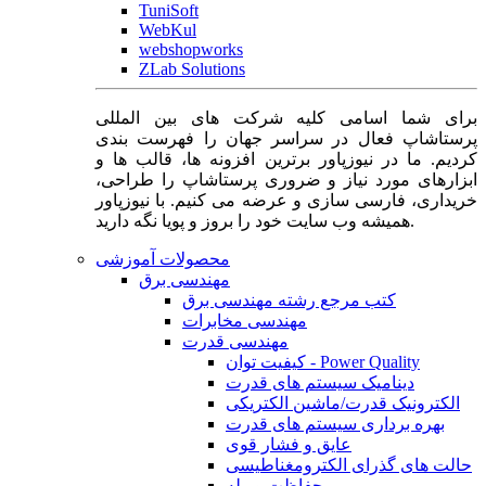
TuniSoft
WebKul
webshopworks
ZLab Solutions
برای شما اسامی کلیه شرکت های بین المللی
پرستاشاپ فعال در سراسر جهان را فهرست بندی
کردیم. ما در نیوزپاور برترین افزونه ها، قالب ها و
ابزارهای مورد نیاز و ضروری پرستاشاپ را طراحی،
خریداری، فارسی سازی و عرضه می کنیم. با نیوزپاور
همیشه وب سایت خود را بروز و پویا نگه دارید.
محصولات آموزشی
مهندسی برق
کتب مرجع رشته مهندسی برق
مهندسی مخابرات
مهندسی قدرت
کیفیت توان - Power Quality
دینامیک سیستم های قدرت
الکترونیک قدرت/ماشین الکتریکی
بهره برداری سیستم های قدرت
عایق و فشار قوی
حالت های گذرای الکترومغناطیسی
حفاظت و رله