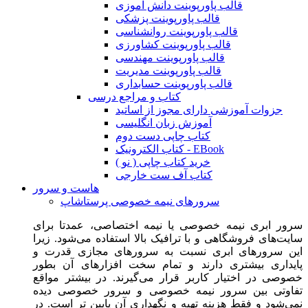
قالب پاورپوینت دانش آموزی
قالب پاورپوینت پزشکی
قالب پاورپوینت روانشناسی
قالب پاورپوینت کشاورزی
قالب پاورپوینت مهندسی
قالب پاورپوینت مدیریت
قالب پاورپوینت حسابداری
کتاب و مراجع درسی
جزوات آموزشی دارای مجوز از اساتید
آموزش زبان انگلیسی
کتاب چاپی دست دوم
کتاب الکترونیک - EBook
خرید کتاب چاپی ( نو )
کتاب آف ست خارجی
هاست و سرور
سرورهای نیمه خصوصی پرستاشاپ
سرور ابری نیمه خصوصی یا نیمه اختصاصی، عمدتا برای
سایت‌های فروشگاهی و با ترافیک بالا استفاده می‌شود. زیرا
این سرورهای ابری نسبت به سرورهای مجازی قدرت و
پایداری بیشتری دارند و تمام سخت افزارهای آن بطور
خصوصی در اختیار کاربر قرار می‌گیرند. در بیشتر مواقع
تفاوتی بین سرور نیمه خصوصی و سرور خصوصی دیده
نمی‌شود و فقط هزینه تهیه و نگهداری آن پایین تر است. در