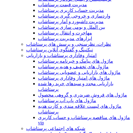
مدیریت قیمت پرستاشاپ
مدیریت حساب کاربری پرستاشاپ
واردسازی و خروجی گیری پرستاشاپ
مدیریت داشبورد و آمار پرستاشاپ
بین الملل و بومی سازی پرستاشاپ
مهاجرت و انتقال پرستاشاپ
ابزارهای مدیریت پرستاشاپ
نظرات، نظرسنجی و پرسش های پرستاشاپ
تیکتینگ و گفتگوی آنلاین پرستاشاپ
امتیاز وفاداری پرستاشاپ و بازاریابی
ماژول های پیامک و خبرنامه پرستاشاپ
ماژول های تخفیف و هدیه پرستاشاپ
ماژول های بازاریابی و عضویابی پرستاشاپ
ماژول های امتیاز وفاداری پرستاشاپ
بازاریابی مجدد و سبدهای خرید رها شده
پرستاشاپ
ماژول های فروش ضربدری و گروهی محصول
ماژول های پاپ آپ پرستاشاپ
ماژول های لیست علاقه مندی و کارت هدیه
پرستاشاپ
ماژول های مناقصه پرستاشاپ و حساب کاربری
vip
شبکه های اجتماعی پرستاشاپ