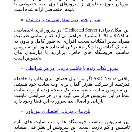
نیوزپاور تنوع بینظیری از سرورهای ابری نیمه خصوصی یا
نیمه اختصاصی ارائه شده است.
سرور خصوصی سفارشی مدیریت شده
در سرور ابری اختصاصی ( Dedicated Server ) این امکان برای
مشترک فراهم می آید که از تمامی ظرفیت CPU و RAM به
همراه سایر امکانات سخت افزاری به طور کامل و بدون به
اشتراک گذاشتن با دیگر مشترکین استفاده شود. این سرویس
مناسب فروشگاه های خاص، پربازدید با نیازمندی های
بخصوص است.
سرور بکاپ زنده با قابلیت بازیابی در هر شرایطی
اگر به دنبال فضای ابری بکاپ با حافظه SSD Nvme واقعی
قدرتمند از شرکت هتزنر آلمان برای وب سایت خود هستید.
این سرویس مناسب شماست. یک نسخه زنده از وب سایت
شما در این سرویس قرار می گیرد و در هر شرایطی قابلیت
بازیابی و اتصال نیم سرور به این فضا وجود دارد.
پلن های میزبانی اقتصادی نیوزپاور
این سرویس مناسب فروشگاه ها و وب سایت های تازه
تاسیس و کم بازدید است. این سرویس از نظر فنی مشابه