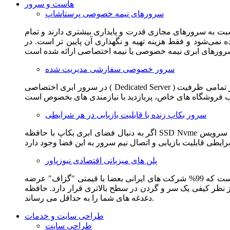
هاست و سرور
سرورهای نیمه خصوصی پرستاشاپ
سبت به سرورهای مجازی قدرت و پایداری بیشتری دارند و تمام
می‌شود و فقط هزینه تهیه و نگهداری آن پایین تر است. در
سرور خصوصی سفارشی مدیریت شده
در سرور ابری اختصاصی ( Dedicated Server ) این امکان برای مشترک فراهم می آید که از تمامی ظرفیت CPU و RAM به همراه سایر امکانات سخت افزاری به طور کامل و بدون به اشتراک گذاشتن با
سرور بکاپ زنده با قابلیت بازیابی در هر شرایطی
اگر به دنبال فضای ابری بکاپ با حافظه SSD Nvme واقعی قدرتمند از شرکت هتزنر آلمان برای وب سایت خود هستید. این سرویس مناسب شماست. یک نسخه زنده از وب سایت شما در این سرویس
پلن های میزبانی اقتصادی نیوزپاور
این سرویس مناسب فروشگاه ها و وب سایت های تازه تاسیس و کم بازدید است. این سرویس از نظر فنی مشابه همان هاست اشتراکی است که 99% شرکت های ایرانی بعضا با قیمتی "گزاف" عرضه
 بالاتری قرار دارد. حافظه SSD Nvme، فضای کاملا ابری، امنیت و پایداری عالی همه چیز را برای ایجاد یک فروشگاه جدید فراهم می کند و
دغدغه های شما را به حداقل می رساند.
طراحی سایت و خدمات
طراحی سایت