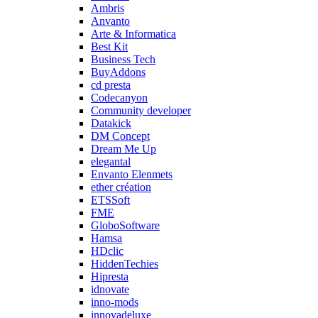
Ambris
Anvanto
Arte & Informatica
Best Kit
Business Tech
BuyAddons
cd presta
Codecanyon
Community developer
Datakick
DM Concept
Dream Me Up
elegantal
Envanto Elenmets
ether création
ETSSoft
FME
GloboSoftware
Hamsa
HDclic
HiddenTechies
Hipresta
idnovate
inno-mods
innovadeluxe