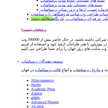
بسته های پشتیبانی کوتاه مدت پرستاشاپ
بسته های پشتیبانی بلند مدت پرستاشاپ
دمات نصب، ارتقا و بروزرسانی پرستاشاپ
مات طراحی وب سایت فروشگاهی با پرستاشاپ
انی حرفه ای پرستاشاپ در یک نگاه
مطالعه بیشتر
پرستاشاپ چیست؟
پرستاشاپ یک سیستم مدیریت وب سایت / فروشگاه آنلاین اپن سورس است که به شما کمک می کند به سرعت یک وب سایت فروشگاهی / شرکتی داشته باشید. در حال حاضر بیش از 300000 وب
 نیوزپاور با هنر طراحان ارشد خود و استفاده از فریم
توسعه دهندگان پرستاشاپ
نه و
ماژول پرستاشاپ
و انواع
قالب پرستاشاپ
در جهان
202ecommerce
4webs
Academic Press
Adalop
addify
Advanced Plugins
Alcalink