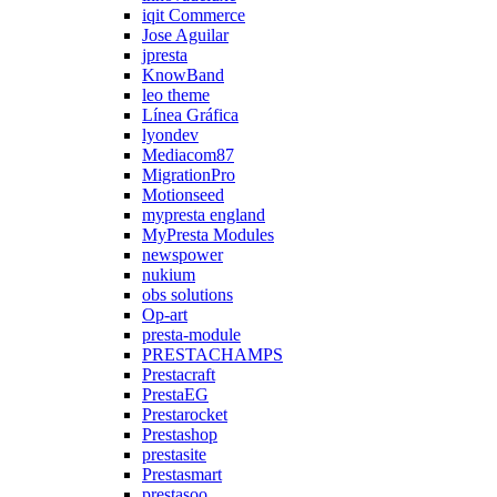
iqit Commerce
Jose Aguilar
jpresta
KnowBand
leo theme
Línea Gráfica
lyondev
Mediacom87
MigrationPro
Motionseed
mypresta england
MyPresta Modules
newspower
nukium
obs solutions
Op-art
presta-module
PRESTACHAMPS
Prestacraft
PrestaEG
Prestarocket
Prestashop
prestasite
Prestasmart
prestasoo