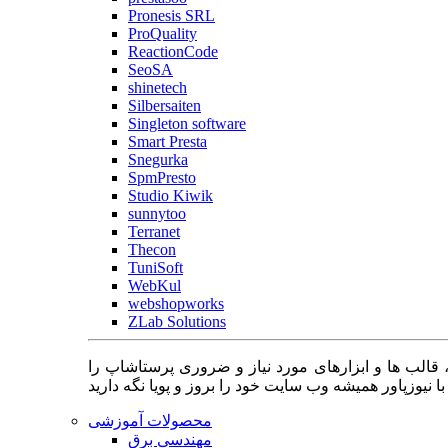
Pronesis SRL
ProQuality
ReactionCode
SeoSA
shinetech
Silbersaiten
Singleton software
Smart Presta
Snegurka
SpmPresto
Studio Kiwik
sunnytoo
Terranet
Thecon
TuniSoft
WebKul
webshopworks
ZLab Solutions
 قالب ها و ابزارهای مورد نیاز و ضروری پرستاشاپ را
محصولات آموزشی
مهندسی برق