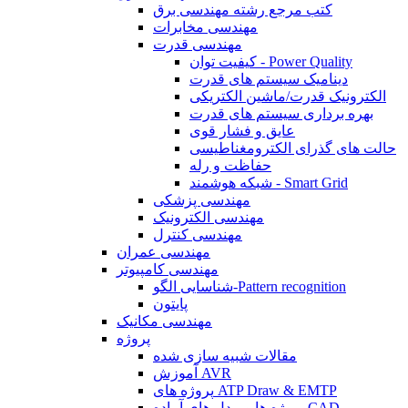
کتب مرجع رشته مهندسی برق
مهندسی مخابرات
مهندسی قدرت
کیفیت توان - Power Quality
دینامیک سیستم های قدرت
الکترونیک قدرت/ماشین الکتریکی
بهره برداری سیستم های قدرت
عایق و فشار قوی
حالت های گذرای الکترومغناطیسی
حفاظت و رله
شبکه هوشمند - Smart Grid
مهندسی پزشکی
مهندسی الکترونیک
مهندسی کنترل
مهندسی عمران
مهندسی کامپیوتر
شناسایی الگو-Pattern recognition
پایتون
مهندسی مکانیک
پروژه
مقالات شبیه سازی شده
آموزش AVR
پروژه های ATP Draw & EMTP
پروژه ها و مدل های آماده CAD