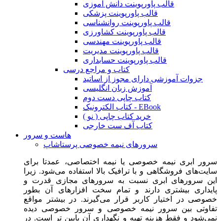
قالب پاورپوینت دانش آموزی
قالب پاورپوینت پزشکی
قالب پاورپوینت روانشناسی
قالب پاورپوینت کشاورزی
قالب پاورپوینت مهندسی
قالب پاورپوینت مدیریت
قالب پاورپوینت حسابداری
کتاب و مراجع درسی
جزوات آموزشی دارای مجوز از اساتید
آموزش زبان انگلیسی
کتاب چاپی دست دوم
کتاب الکترونیک - EBook
خرید کتاب چاپی ( نو )
کتاب آف ست خارجی
هاست و سرور
سرورهای نیمه خصوصی پرستاشاپ
سرور ابری نیمه خصوصی یا نیمه اختصاصی، عمدتا برای
سایت‌های فروشگاهی و با ترافیک بالا استفاده می‌شود. زیرا
این سرورهای ابری نسبت به سرورهای مجازی قدرت و
پایداری بیشتری دارند و تمام سخت افزارهای آن بطور
خصوصی در اختیار کاربر قرار می‌گیرند. در بیشتر مواقع
تفاوتی بین سرور نیمه خصوصی و سرور خصوصی دیده
نمی‌شود و فقط هزینه تهیه و نگهداری آن پایین تر است. در