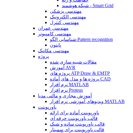
شبکه هوشمند - Smart Grid
مهندسی پزشکی
مهندسی الکترونیک
مهندسی کنترل
مهندسی عمران
مهندسی کامپیوتر
شناسایی الگو-Pattern recognition
پایتون
مهندسی مکانیک
پروژه
مقالات شبیه سازی شده
آموزش AVR
پروژه های ATP Draw & EMTP
پروژه ها و مدل های آماده CAD
نرم افزار MATLAB
نرم افزار Proteus
آموزش مجازی و مالتی مدیا
ویدیوهای آموزشی نرم افزار MATLAB
پاورپوینت
پاورپوینت آماده برای ارائه
قالب پاورپوینت حرفه ای
قالب پاورپوینت ساده و شیک
قالب پاورپوینت برای سمینار