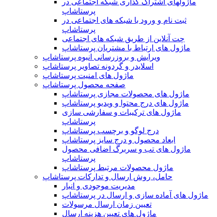
ماژولهای اشتراک‌ گذاری شبکه اجتماعی در
پرستاشاپ
ثبت نام و ورود با شبکه های اجتماعی در
پرستاشاپ
چت آنلاین از طریق شبکه های اجتماعی
ماژول های ارتباط با مشتریان پرستاشاپ
ویرایش و بروزرسانی انبوه پرستاشاپ
اسلایدر و گردونه تصاویر پرستاشاپ
ماژول های امنیت پرستاشاپ
صفحه محصول پرستاشاپ
ماژول های محصولات مجازی پرستاشاپ
ماژول های درج محتوا و ویدیو پرستاشاپ
ماژول های ترکیبات و سفارشی سازی
پرستاشاپ
درج لوگو و برچسب پرستاشاپ
ابعاد محصول و درج سایز پرستاشاپ
ماژول های تب و سربرگ اضافی محصول
پرستاشاپ
ماژول محصولات مرتبط پرستاشاپ
حامل، روش ارسال و تدارکات پرستاشاپ
مدیریت موجودی و انبار
ماژول های آماده سازی و ارسال در پرستاشاپ
تعیین زمان ارسال مرسولات
ماژول های تعیین هزینه ارسال