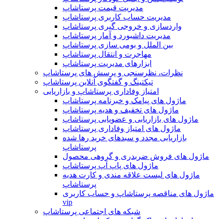
مدیریت قیمت پرستاشاپ
مدیریت حساب کاربری پرستاشاپ
واردسازی و خروجی گیری پرستاشاپ
مدیریت داشبورد و آمار پرستاشاپ
بین الملل و بومی سازی پرستاشاپ
مهاجرت و انتقال پرستاشاپ
ابزارهای مدیریت پرستاشاپ
نظرات، نظرسنجی و پرسش های پرستاشاپ
تیکتینگ و گفتگوی آنلاین پرستاشاپ
امتیاز وفاداری پرستاشاپ و بازاریابی
ماژول های پیامک و خبرنامه پرستاشاپ
ماژول های تخفیف و هدیه پرستاشاپ
ماژول های بازاریابی و عضویابی پرستاشاپ
ماژول های امتیاز وفاداری پرستاشاپ
بازاریابی مجدد و سبدهای خرید رها شده
پرستاشاپ
ماژول های فروش ضربدری و گروهی محصول
ماژول های پاپ آپ پرستاشاپ
ماژول های لیست علاقه مندی و کارت هدیه
پرستاشاپ
ماژول های مناقصه پرستاشاپ و حساب کاربری
vip
شبکه های اجتماعی پرستاشاپ