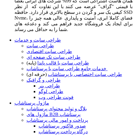
همان هاست اشتراکی است که 99% شرکت های ایرانی بعضا
با قیمتی "گزاف" عرضه می کنند با این تفاوت که از نظر
کیفی یک سر و گردن در سطح بالاتری قرار دارد. حافظه SSD
Nvme، فضای کاملا ابری، امنیت و پایداری عالی همه چیز را
برای ایجاد یک فروشگاه جدید فراهم می کند و دغدغه های
شما را به حداقل می رساند.
طراحی سایت و خدمات
طراحی سایت
طراحی سایت اقتصادی
طراحی سایت تک صفحه ای
طراحی سایت با قالب پاندا
(پایه)
خدمات جامع طراحی سایت با پرستاشاپ
طراحی سایت اختصاصی با پرستاشاپ
(حرفه ای)
طراحی و گرافیک
طراحی بنر
طراحی لوگو
فونت طراحی وب
ماژول پرستاشاپ
بلاگ و تولید محتوای پرستاشاپ
ماژول های B2B پرستاشاپ
پرداخت و امور مالی پرستاشاپ
صدور فاکتور پرستاشاپ
درگاه پرداخت پرستاشاپ