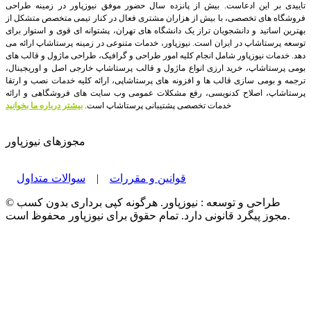
تاییدی بر این ادعاست. بیش از پانزده سال حضور موفق نیوزپاور در زمینه طراحی
فروشگاه های تخصصی، با بیش از هزاران مشتری فعال در کنار تیمی متخصص متشکل از
بهترین اساتید و دانشجویان تراز یک دانشگاه های تهران، پشتوانه ای قوی و استوار برای
توسعه پرستاشاپ در ایران است.
نیوزپاور، خدمات متنوعی در زمینه پرستاشاپ ارائه می
دهد. خدمات نیوزپاور شامل انجام کلیه امور طراحی و گرافیک، طراحی ماژول و قالب های
بومی پرستاشاپ، خرید ارزی انواع ماژول و قالب پرستاشاپ خارجی اصل و اوریجینال،
ترجمه و بومی سازی قالب ها و افزونه های پرستاشاپی، ارائه کلیه خدمات نصب و ارتقا
پرستاشاپ، اصلاح کدنویسی، رفع مشکلات عمومی وب سایت های فروشگاهی و ارائه
خدمات تخصصی پشتیبانی پرستاشاپ است.
بیشتر درباره ما بخوانید
مجوزهای نیوزپاور
قوانین و مقررات
|
سوالات متداول
© طراحی و توسعه : نیوزپاور. هرگونه کپی برداری بدون کسب
مجوز پیگرد قانونی دارد. تمام حقوق برای نیوزپاور محفوظ است.