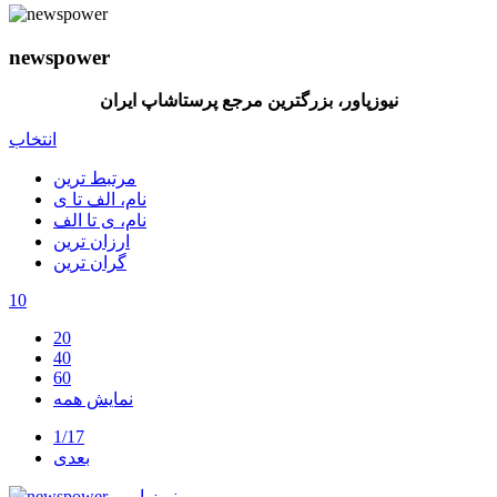
newspower
نیوزپاور، بزرگترین مرجع پرستاشاپ ایران
انتخاب
مرتبط ترین
نام، الف تا ی
نام، ی تا الف
ارزان ترین
گران ترین
10
20
40
60
نمایش همه
1/17
بعدی