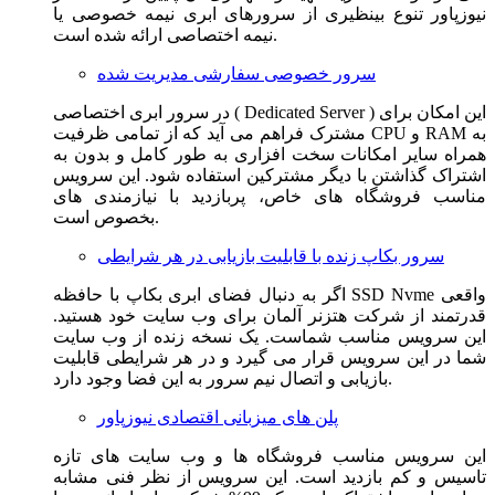
نیوزپاور تنوع بینظیری از سرورهای ابری نیمه خصوصی یا
نیمه اختصاصی ارائه شده است.
سرور خصوصی سفارشی مدیریت شده
در سرور ابری اختصاصی ( Dedicated Server ) این امکان برای
مشترک فراهم می آید که از تمامی ظرفیت CPU و RAM به
همراه سایر امکانات سخت افزاری به طور کامل و بدون به
اشتراک گذاشتن با دیگر مشترکین استفاده شود. این سرویس
مناسب فروشگاه های خاص، پربازدید با نیازمندی های
بخصوص است.
سرور بکاپ زنده با قابلیت بازیابی در هر شرایطی
اگر به دنبال فضای ابری بکاپ با حافظه SSD Nvme واقعی
قدرتمند از شرکت هتزنر آلمان برای وب سایت خود هستید.
این سرویس مناسب شماست. یک نسخه زنده از وب سایت
شما در این سرویس قرار می گیرد و در هر شرایطی قابلیت
بازیابی و اتصال نیم سرور به این فضا وجود دارد.
پلن های میزبانی اقتصادی نیوزپاور
این سرویس مناسب فروشگاه ها و وب سایت های تازه
تاسیس و کم بازدید است. این سرویس از نظر فنی مشابه