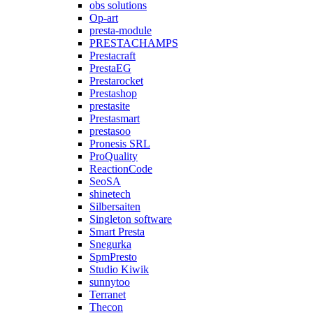
obs solutions
Op-art
presta-module
PRESTACHAMPS
Prestacraft
PrestaEG
Prestarocket
Prestashop
prestasite
Prestasmart
prestasoo
Pronesis SRL
ProQuality
ReactionCode
SeoSA
shinetech
Silbersaiten
Singleton software
Smart Presta
Snegurka
SpmPresto
Studio Kiwik
sunnytoo
Terranet
Thecon