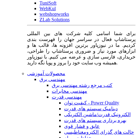
TuniSoft
WebKul
webshopworks
ZLab Solutions
برای شما اسامی کلیه شرکت های بین المللی
پرستاشاپ فعال در سراسر جهان را فهرست بندی
کردیم. ما در نیوزپاور برترین افزونه ها، قالب ها و
ابزارهای مورد نیاز و ضروری پرستاشاپ را طراحی،
خریداری، فارسی سازی و عرضه می کنیم. با نیوزپاور
همیشه وب سایت خود را بروز و پویا نگه دارید.
محصولات آموزشی
مهندسی برق
کتب مرجع رشته مهندسی برق
مهندسی مخابرات
مهندسی قدرت
کیفیت توان - Power Quality
دینامیک سیستم های قدرت
الکترونیک قدرت/ماشین الکتریکی
بهره برداری سیستم های قدرت
عایق و فشار قوی
حالت های گذرای الکترومغناطیسی
حفاظت و رله