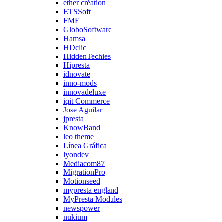
ether création
ETSSoft
FME
GloboSoftware
Hamsa
HDclic
HiddenTechies
Hipresta
idnovate
inno-mods
innovadeluxe
iqit Commerce
Jose Aguilar
jpresta
KnowBand
leo theme
Línea Gráfica
lyondev
Mediacom87
MigrationPro
Motionseed
mypresta england
MyPresta Modules
newspower
nukium