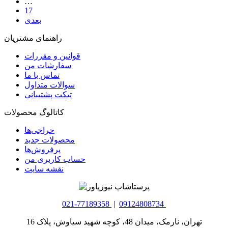
…
17
بعدی
راهنمای مشتریان
قوانین و مقررات
سفارشات من
تماس با ما
سوالات متداول
تیکت پشتیبانی
کاتالوگ محصولات
حراجی‌ها
محصولات جدید
پرفروش‌ها
حساب کاربری من
نقشه سایت
021-77189358
|
09124808734
تهران، نارمک، میدان 48، کوچه شهید سیاوش، پلاک 16