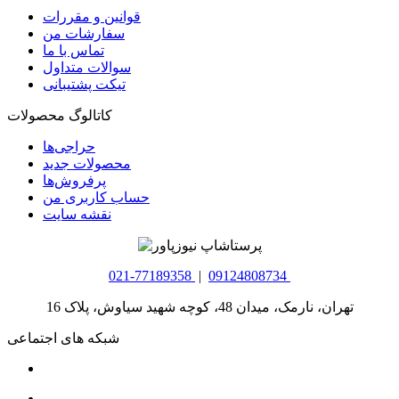
قوانین و مقررات
سفارشات من
تماس با ما
سوالات متداول
تیکت پشتیبانی
کاتالوگ محصولات
حراجی‌ها
محصولات جدید
پرفروش‌ها
حساب کاربری من
نقشه سایت
021-77189358
|
09124808734
تهران، نارمک، میدان 48، کوچه شهید سیاوش، پلاک 16
شبکه های اجتماعی