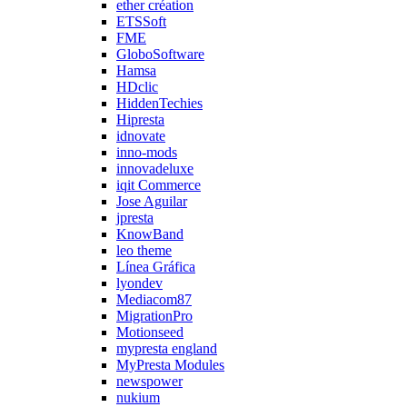
ether création
ETSSoft
FME
GloboSoftware
Hamsa
HDclic
HiddenTechies
Hipresta
idnovate
inno-mods
innovadeluxe
iqit Commerce
Jose Aguilar
jpresta
KnowBand
leo theme
Línea Gráfica
lyondev
Mediacom87
MigrationPro
Motionseed
mypresta england
MyPresta Modules
newspower
nukium