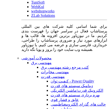
TuniSoft
WebKul
webshopworks
ZLab Solutions
برای شما اسامی کلیه شرکت های بین المللی
پرستاشاپ فعال در سراسر جهان را فهرست بندی
کردیم. ما در نیوزپاور برترین افزونه ها، قالب ها و
ابزارهای مورد نیاز و ضروری پرستاشاپ را طراحی،
خریداری، فارسی سازی و عرضه می کنیم. با نیوزپاور
همیشه وب سایت خود را بروز و پویا نگه دارید.
محصولات آموزشی
مهندسی برق
کتب مرجع رشته مهندسی برق
مهندسی مخابرات
مهندسی قدرت
کیفیت توان - Power Quality
دینامیک سیستم های قدرت
الکترونیک قدرت/ماشین الکتریکی
بهره برداری سیستم های قدرت
عایق و فشار قوی
حالت های گذرای الکترومغناطیسی
حفاظت و رله