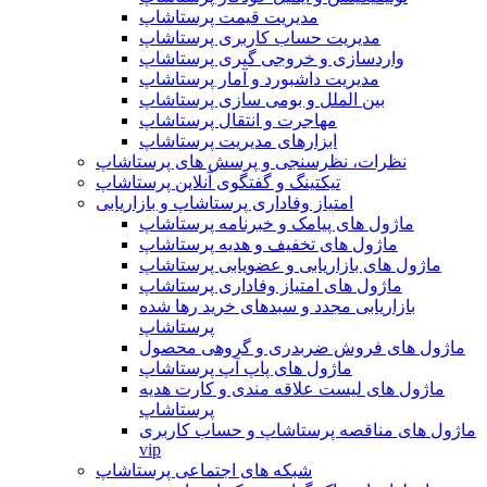
مدیریت قیمت پرستاشاپ
مدیریت حساب کاربری پرستاشاپ
واردسازی و خروجی گیری پرستاشاپ
مدیریت داشبورد و آمار پرستاشاپ
بین الملل و بومی سازی پرستاشاپ
مهاجرت و انتقال پرستاشاپ
ابزارهای مدیریت پرستاشاپ
نظرات، نظرسنجی و پرسش های پرستاشاپ
تیکتینگ و گفتگوی آنلاین پرستاشاپ
امتیاز وفاداری پرستاشاپ و بازاریابی
ماژول های پیامک و خبرنامه پرستاشاپ
ماژول های تخفیف و هدیه پرستاشاپ
ماژول های بازاریابی و عضویابی پرستاشاپ
ماژول های امتیاز وفاداری پرستاشاپ
بازاریابی مجدد و سبدهای خرید رها شده
پرستاشاپ
ماژول های فروش ضربدری و گروهی محصول
ماژول های پاپ آپ پرستاشاپ
ماژول های لیست علاقه مندی و کارت هدیه
پرستاشاپ
ماژول های مناقصه پرستاشاپ و حساب کاربری
vip
شبکه های اجتماعی پرستاشاپ