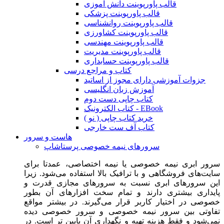
قالب پاورپوینت دانش آموزی
قالب پاورپوینت پزشکی
قالب پاورپوینت روانشناسی
قالب پاورپوینت کشاورزی
قالب پاورپوینت مهندسی
قالب پاورپوینت مدیریت
قالب پاورپوینت حسابداری
کتاب و مراجع درسی
جزوات آموزشی دارای مجوز از اساتید
آموزش زبان انگلیسی
کتاب چاپی دست دوم
کتاب الکترونیک - EBook
خرید کتاب چاپی ( نو )
کتاب آف ست خارجی
هاست و سرور
سرورهای نیمه خصوصی پرستاشاپ
سرور ابری نیمه خصوصی یا نیمه اختصاصی، عمدتا برای
سایت‌های فروشگاهی و با ترافیک بالا استفاده می‌شود. زیرا
این سرورهای ابری نسبت به سرورهای مجازی قدرت و
پایداری بیشتری دارند و تمام سخت افزارهای آن بطور
خصوصی در اختیار کاربر قرار می‌گیرند. در بیشتر مواقع
تفاوتی بین سرور نیمه خصوصی و سرور خصوصی دیده
نمی‌شود و فقط هزینه تهیه و نگهداری آن پایین تر است. در