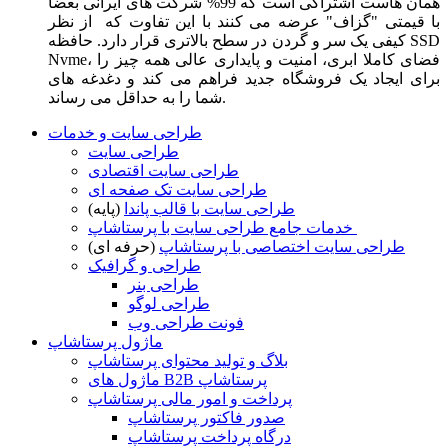
همان هاست اشتراکی است که 99% شرکت های ایرانی بعضا
با قیمتی "گزاف" عرضه می کنند با این تفاوت که از نظر
کیفی یک سر و گردن در سطح بالاتری قرار دارد. حافظه SSD
Nvme، فضای کاملا ابری، امنیت و پایداری عالی همه چیز را
برای ایجاد یک فروشگاه جدید فراهم می کند و دغدغه های
شما را به حداقل می رساند.
طراحی سایت و خدمات
طراحی سایت
طراحی سایت اقتصادی
طراحی سایت تک صفحه ای
طراحی سایت با قالب پاندا
(پایه)
خدمات جامع طراحی سایت با پرستاشاپ
طراحی سایت اختصاصی با پرستاشاپ
(حرفه ای)
طراحی و گرافیک
طراحی بنر
طراحی لوگو
فونت طراحی وب
ماژول پرستاشاپ
بلاگ و تولید محتوای پرستاشاپ
ماژول های B2B پرستاشاپ
پرداخت و امور مالی پرستاشاپ
صدور فاکتور پرستاشاپ
درگاه پرداخت پرستاشاپ