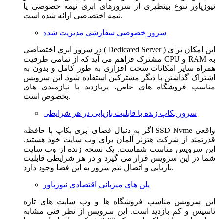
نیوزپاور تنوع بینظیری از سرورهای ابری نیمه خصوصی یا
نیمه اختصاصی ارائه شده است.
سرور خصوصی سفارشی مدیریت شده
در سرور ابری اختصاصی ( Dedicated Server ) این امکان برای
مشترک فراهم می آید که از تمامی ظرفیت CPU و RAM به
همراه سایر امکانات سخت افزاری به طور کامل و بدون به
اشتراک گذاشتن با دیگر مشترکین استفاده شود. این سرویس
مناسب فروشگاه های خاص، پربازدید با نیازمندی های
بخصوص است.
سرور بکاپ زنده با قابلیت بازیابی در هر شرایطی
اگر به دنبال فضای ابری بکاپ با حافظه SSD Nvme واقعی
قدرتمند از شرکت هتزنر آلمان برای وب سایت خود هستید.
این سرویس مناسب شماست. یک نسخه زنده از وب سایت
شما در این سرویس قرار می گیرد و در هر شرایطی قابلیت
بازیابی و اتصال نیم سرور به این فضا وجود دارد.
پلن های میزبانی اقتصادی نیوزپاور
این سرویس مناسب فروشگاه ها و وب سایت های تازه
تاسیس و کم بازدید است. این سرویس از نظر فنی مشابه