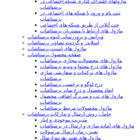
ماژولهای اشتراک‌ گذاری شبکه اجتماعی در
پرستاشاپ
ثبت نام و ورود با شبکه های اجتماعی در
پرستاشاپ
چت آنلاین از طریق شبکه های اجتماعی
ماژول های ارتباط با مشتریان پرستاشاپ
ویرایش و بروزرسانی انبوه پرستاشاپ
اسلایدر و گردونه تصاویر پرستاشاپ
ماژول های امنیت پرستاشاپ
صفحه محصول پرستاشاپ
ماژول های محصولات مجازی پرستاشاپ
ماژول های درج محتوا و ویدیو پرستاشاپ
ماژول های ترکیبات و سفارشی سازی
پرستاشاپ
درج لوگو و برچسب پرستاشاپ
ابعاد محصول و درج سایز پرستاشاپ
ماژول های تب و سربرگ اضافی محصول
پرستاشاپ
ماژول محصولات مرتبط پرستاشاپ
حامل، روش ارسال و تدارکات پرستاشاپ
مدیریت موجودی و انبار
ماژول های آماده سازی و ارسال در پرستاشاپ
تعیین زمان ارسال مرسولات
ماژول های تعیین هزینه ارسال