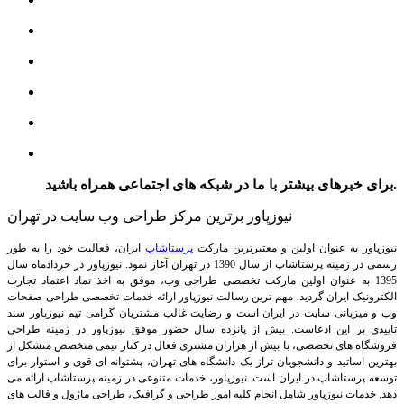
برای خبرهای بیشتر با ما در شبکه های اجتماعی همراه باشید.
نیوزپاور برترین مرکز طراحی وب سایت در تهران
نیوزپاور به عنوان اولین و معتبرترین مارکت
پرستاشاپ
ایران، فعالیت خود را به طور
رسمی در زمینه پرستاشاپ از سال 1390 در تهران آغاز نمود. نیوزپاور در خردادماه سال
1395 به عنوان اولین مارکت تخصصی طراحی وب، موفق به اخذ نماد اعتماد تجارت
الکترونیک ایران گردید. مهم ترین رسالت نیوزپاور ارائه خدمات تخصصی طراحی صفحات
وب و میزبانی سایت در ایران است و رضایت غالب مشتریان گرامی تیم نیوزپاور سند
تاییدی بر این ادعاست. بیش از پانزده سال حضور موفق نیوزپاور در زمینه طراحی
فروشگاه های تخصصی، با بیش از هزاران مشتری فعال در کنار تیمی متخصص متشکل از
بهترین اساتید و دانشجویان تراز یک دانشگاه های تهران، پشتوانه ای قوی و استوار برای
توسعه پرستاشاپ در ایران است.
نیوزپاور، خدمات متنوعی در زمینه پرستاشاپ ارائه می
دهد. خدمات نیوزپاور شامل انجام کلیه امور طراحی و گرافیک، طراحی ماژول و قالب های