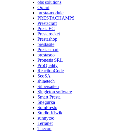
obs solutions
Op-art
presta-module
PRESTACHAMPS
Prestacraft
PrestaEG
Prestarocket
Prestashop
prestasite
Prestasmart
prestasoo
Pronesis SRL
ProQuality
ReactionCode
SeoSA
shinetech
Silbersaiten
Singleton software
Smart Presta
Snegurka
SpmPresto
Studio Kiwik
sunnytoo
Terranet
Thecon