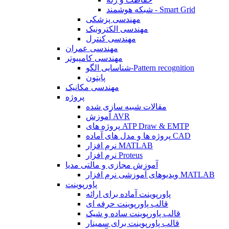
شبکه هوشمند - Smart Grid
مهندسی پزشکی
مهندسی الکترونیک
مهندسی کنترل
مهندسی عمران
مهندسی کامپیوتر
شناسایی الگو-Pattern recognition
پایتون
مهندسی مکانیک
پروژه
مقالات شبیه سازی شده
آموزش AVR
پروژه های ATP Draw & EMTP
پروژه ها و مدل های آماده CAD
نرم افزار MATLAB
نرم افزار Proteus
آموزش مجازی و مالتی مدیا
ویدیوهای آموزشی نرم افزار MATLAB
پاورپوینت
پاورپوینت آماده برای ارائه
قالب پاورپوینت حرفه ای
قالب پاورپوینت ساده و شیک
قالب پاورپوینت برای سمینار