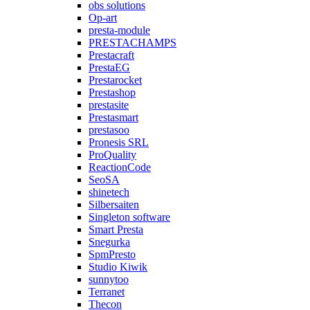
obs solutions
Op-art
presta-module
PRESTACHAMPS
Prestacraft
PrestaEG
Prestarocket
Prestashop
prestasite
Prestasmart
prestasoo
Pronesis SRL
ProQuality
ReactionCode
SeoSA
shinetech
Silbersaiten
Singleton software
Smart Presta
Snegurka
SpmPresto
Studio Kiwik
sunnytoo
Terranet
Thecon