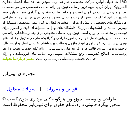
1395 به عنوان اولین مارکت تخصصی طراحی وب، موفق به اخذ نماد اعتماد تجارت
الکترونیک ایران گردید. مهم ترین رسالت نیوزپاور ارائه خدمات تخصصی طراحی صفحات
وب و میزبانی سایت در ایران است و رضایت غالب مشتریان گرامی تیم نیوزپاور سند
تاییدی بر این ادعاست. بیش از پانزده سال حضور موفق نیوزپاور در زمینه طراحی
فروشگاه های تخصصی، با بیش از هزاران مشتری فعال در کنار تیمی متخصص متشکل از
بهترین اساتید و دانشجویان تراز یک دانشگاه های تهران، پشتوانه ای قوی و استوار برای
توسعه پرستاشاپ در ایران است.
نیوزپاور، خدمات متنوعی در زمینه پرستاشاپ ارائه می
دهد. خدمات نیوزپاور شامل انجام کلیه امور طراحی و گرافیک، طراحی ماژول و قالب های
بومی پرستاشاپ، خرید ارزی انواع ماژول و قالب پرستاشاپ خارجی اصل و اوریجینال،
ترجمه و بومی سازی قالب ها و افزونه های پرستاشاپی، ارائه کلیه خدمات نصب و ارتقا
پرستاشاپ، اصلاح کدنویسی، رفع مشکلات عمومی وب سایت های فروشگاهی و ارائه
خدمات تخصصی پشتیبانی پرستاشاپ است.
بیشتر درباره ما بخوانید
مجوزهای نیوزپاور
قوانین و مقررات
|
سوالات متداول
© طراحی و توسعه : نیوزپاور. هرگونه کپی برداری بدون کسب
مجوز پیگرد قانونی دارد. تمام حقوق برای نیوزپاور محفوظ است.