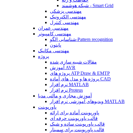
شبکه هوشمند - Smart Grid
مهندسی پزشکی
مهندسی الکترونیک
مهندسی کنترل
مهندسی عمران
مهندسی کامپیوتر
شناسایی الگو-Pattern recognition
پایتون
مهندسی مکانیک
پروژه
مقالات شبیه سازی شده
آموزش AVR
پروژه های ATP Draw & EMTP
پروژه ها و مدل های آماده CAD
نرم افزار MATLAB
نرم افزار Proteus
آموزش مجازی و مالتی مدیا
ویدیوهای آموزشی نرم افزار MATLAB
پاورپوینت
پاورپوینت آماده برای ارائه
قالب پاورپوینت حرفه ای
قالب پاورپوینت ساده و شیک
قالب پاورپوینت برای سمینار