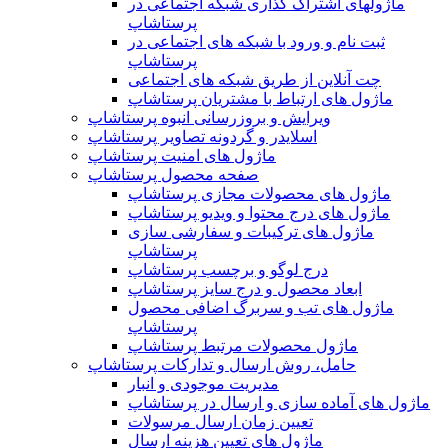
ماژولهای اشتراک‌ گذاری شبکه اجتماعی در
پرستاشاپ
ثبت نام و ورود با شبکه های اجتماعی در
پرستاشاپ
چت آنلاین از طریق شبکه های اجتماعی
ماژول های ارتباط با مشتریان پرستاشاپ
ویرایش و بروزرسانی انبوه پرستاشاپ
اسلایدر و گردونه تصاویر پرستاشاپ
ماژول های امنیت پرستاشاپ
صفحه محصول پرستاشاپ
ماژول های محصولات مجازی پرستاشاپ
ماژول های درج محتوا و ویدیو پرستاشاپ
ماژول های ترکیبات و سفارشی سازی
پرستاشاپ
درج لوگو و برچسب پرستاشاپ
ابعاد محصول و درج سایز پرستاشاپ
ماژول های تب و سربرگ اضافی محصول
پرستاشاپ
ماژول محصولات مرتبط پرستاشاپ
حامل، روش ارسال و تدارکات پرستاشاپ
مدیریت موجودی و انبار
ماژول های آماده سازی و ارسال در پرستاشاپ
تعیین زمان ارسال مرسولات
ماژول های تعیین هزینه ارسال