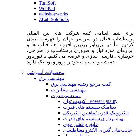
TuniSoft
WebKul
webshopworks
ZLab Solutions
برای شما اسامی کلیه شرکت های بین المللی
پرستاشاپ فعال در سراسر جهان را فهرست بندی
کردیم. ما در نیوزپاور برترین افزونه ها، قالب ها و
ابزارهای مورد نیاز و ضروری پرستاشاپ را طراحی،
خریداری، فارسی سازی و عرضه می کنیم. با نیوزپاور
همیشه وب سایت خود را بروز و پویا نگه دارید.
محصولات آموزشی
مهندسی برق
کتب مرجع رشته مهندسی برق
مهندسی مخابرات
مهندسی قدرت
کیفیت توان - Power Quality
دینامیک سیستم های قدرت
الکترونیک قدرت/ماشین الکتریکی
بهره برداری سیستم های قدرت
عایق و فشار قوی
حالت های گذرای الکترومغناطیسی
حفاظت و رله