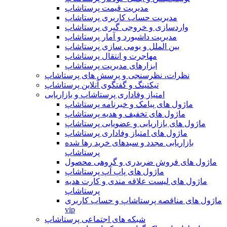
مدیریت قیمت پرستاشاپ
مدیریت حساب کاربری پرستاشاپ
واردسازی و خروجی گیری پرستاشاپ
مدیریت داشبورد و آمار پرستاشاپ
بین الملل و بومی سازی پرستاشاپ
مهاجرت و انتقال پرستاشاپ
ابزارهای مدیریت پرستاشاپ
نظرات، نظرسنجی و پرسش های پرستاشاپ
تیکتینگ و گفتگوی آنلاین پرستاشاپ
امتیاز وفاداری پرستاشاپ و بازاریابی
ماژول های پیامک و خبرنامه پرستاشاپ
ماژول های تخفیف و هدیه پرستاشاپ
ماژول های بازاریابی و عضویابی پرستاشاپ
ماژول های امتیاز وفاداری پرستاشاپ
بازاریابی مجدد و سبدهای خرید رها شده
پرستاشاپ
ماژول های فروش ضربدری و گروهی محصول
ماژول های پاپ آپ پرستاشاپ
ماژول های لیست علاقه مندی و کارت هدیه
پرستاشاپ
ماژول های مناقصه پرستاشاپ و حساب کاربری
vip
شبکه های اجتماعی پرستاشاپ