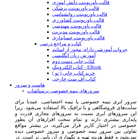
قالب پاورپوینت دانش آموزی
قالب پاورپوینت پزشکی
قالب پاورپوینت روانشناسی
قالب پاورپوینت کشاورزی
قالب پاورپوینت مهندسی
قالب پاورپوینت مدیریت
قالب پاورپوینت حسابداری
کتاب و مراجع درسی
جزوات آموزشی دارای مجوز از اساتید
آموزش زبان انگلیسی
کتاب چاپی دست دوم
کتاب الکترونیک - EBook
خرید کتاب چاپی ( نو )
کتاب آف ست خارجی
هاست و سرور
سرورهای نیمه خصوصی پرستاشاپ
سرور ابری نیمه خصوصی یا نیمه اختصاصی، عمدتا برای
سایت‌های فروشگاهی و با ترافیک بالا استفاده می‌شود. زیرا
این سرورهای ابری نسبت به سرورهای مجازی قدرت و
پایداری بیشتری دارند و تمام سخت افزارهای آن بطور
خصوصی در اختیار کاربر قرار می‌گیرند. در بیشتر مواقع
تفاوتی بین سرور نیمه خصوصی و سرور خصوصی دیده
نمی‌شود و فقط هزینه تهیه و نگهداری آن پایین تر است. در