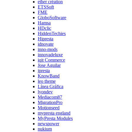
ether création
ETSSoft
FME
GloboSoftware
Hamsa
HDclic
HiddenTechies
Hipresta
idnovate
inno-mods
innovadeluxe
iqit Commerce
Jose Aguilar
jpresta
KnowBand
leo theme
Línea Gráfica
lyondev
Mediacom87
MigrationPro
Motionseed
mypresta england
MyPresta Modules
newspower
nukium