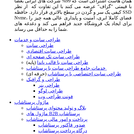
همان هاست اشتراکی است که 99% شرکت های ایرانی بعضا
با قیمتی "گزاف" عرضه می کنند با این تفاوت که از نظر
کیفی یک سر و گردن در سطح بالاتری قرار دارد. حافظه SSD
Nvme، فضای کاملا ابری، امنیت و پایداری عالی همه چیز را
برای ایجاد یک فروشگاه جدید فراهم می کند و دغدغه های
شما را به حداقل می رساند.
طراحی سایت و خدمات
طراحی سایت
طراحی سایت اقتصادی
طراحی سایت تک صفحه ای
طراحی سایت با قالب پاندا
(پایه)
خدمات جامع طراحی سایت با پرستاشاپ
طراحی سایت اختصاصی با پرستاشاپ
(حرفه ای)
طراحی و گرافیک
طراحی بنر
طراحی لوگو
فونت طراحی وب
ماژول پرستاشاپ
بلاگ و تولید محتوای پرستاشاپ
ماژول های B2B پرستاشاپ
پرداخت و امور مالی پرستاشاپ
صدور فاکتور پرستاشاپ
درگاه پرداخت پرستاشاپ