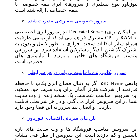
نیوزپاور تنوع بینظیری از سرورهای ابری نیمه خصوصی یا
نیمه اختصاصی ارائه شده است.
سرور خصوصی سفارشی مدیریت شده
در سرور ابری اختصاصی ( Dedicated Server ) این امکان برای
مشترک فراهم می آید که از تمامی ظرفیت CPU و RAM به
همراه سایر امکانات سخت افزاری به طور کامل و بدون به
اشتراک گذاشتن با دیگر مشترکین استفاده شود. این سرویس
مناسب فروشگاه های خاص، پربازدید با نیازمندی های
بخصوص است.
سرور بکاپ زنده با قابلیت بازیابی در هر شرایطی
اگر به دنبال فضای ابری بکاپ با حافظه SSD Nvme واقعی
قدرتمند از شرکت هتزنر آلمان برای وب سایت خود هستید.
این سرویس مناسب شماست. یک نسخه زنده از وب سایت
شما در این سرویس قرار می گیرد و در هر شرایطی قابلیت
بازیابی و اتصال نیم سرور به این فضا وجود دارد.
پلن های میزبانی اقتصادی نیوزپاور
این سرویس مناسب فروشگاه ها و وب سایت های تازه
تاسیس و کم بازدید است. این سرویس از نظر فنی مشابه