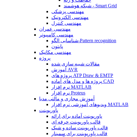
شبکه هوشمند - Smart Grid
مهندسی پزشکی
مهندسی الکترونیک
مهندسی کنترل
مهندسی عمران
مهندسی کامپیوتر
شناسایی الگو-Pattern recognition
پایتون
مهندسی مکانیک
پروژه
مقالات شبیه سازی شده
آموزش AVR
پروژه های ATP Draw & EMTP
پروژه ها و مدل های آماده CAD
نرم افزار MATLAB
نرم افزار Proteus
آموزش مجازی و مالتی مدیا
ویدیوهای آموزشی نرم افزار MATLAB
پاورپوینت
پاورپوینت آماده برای ارائه
قالب پاورپوینت حرفه ای
قالب پاورپوینت ساده و شیک
قالب پاورپوینت برای سمینار