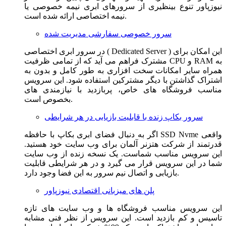
نیوزپاور تنوع بینظیری از سرورهای ابری نیمه خصوصی یا
نیمه اختصاصی ارائه شده است.
سرور خصوصی سفارشی مدیریت شده
در سرور ابری اختصاصی ( Dedicated Server ) این امکان برای
مشترک فراهم می آید که از تمامی ظرفیت CPU و RAM به
همراه سایر امکانات سخت افزاری به طور کامل و بدون به
اشتراک گذاشتن با دیگر مشترکین استفاده شود. این سرویس
مناسب فروشگاه های خاص، پربازدید با نیازمندی های
بخصوص است.
سرور بکاپ زنده با قابلیت بازیابی در هر شرایطی
اگر به دنبال فضای ابری بکاپ با حافظه SSD Nvme واقعی
قدرتمند از شرکت هتزنر آلمان برای وب سایت خود هستید.
این سرویس مناسب شماست. یک نسخه زنده از وب سایت
شما در این سرویس قرار می گیرد و در هر شرایطی قابلیت
بازیابی و اتصال نیم سرور به این فضا وجود دارد.
پلن های میزبانی اقتصادی نیوزپاور
این سرویس مناسب فروشگاه ها و وب سایت های تازه
تاسیس و کم بازدید است. این سرویس از نظر فنی مشابه