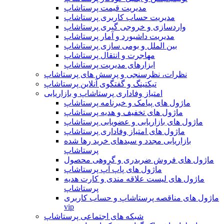
مدیریت قیمت پرستاشاپ
مدیریت حساب کاربری پرستاشاپ
واردسازی و خروجی گیری پرستاشاپ
مدیریت داشبورد و آمار پرستاشاپ
بین الملل و بومی سازی پرستاشاپ
مهاجرت و انتقال پرستاشاپ
ابزارهای مدیریت پرستاشاپ
نظرات، نظرسنجی و پرسش های پرستاشاپ
تیکتینگ و گفتگوی آنلاین پرستاشاپ
امتیاز وفاداری پرستاشاپ و بازاریابی
ماژول های پیامک و خبرنامه پرستاشاپ
ماژول های تخفیف و هدیه پرستاشاپ
ماژول های بازاریابی و عضویابی پرستاشاپ
ماژول های امتیاز وفاداری پرستاشاپ
بازاریابی مجدد و سبدهای خرید رها شده
پرستاشاپ
ماژول های فروش ضربدری و گروهی محصول
ماژول های پاپ آپ پرستاشاپ
ماژول های لیست علاقه مندی و کارت هدیه
پرستاشاپ
ماژول های مناقصه پرستاشاپ و حساب کاربری
vip
شبکه های اجتماعی پرستاشاپ