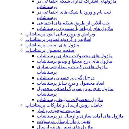
ماژولهای اشتراک‌ گذاری شبکه اجتماعی در
پرستاشاپ
ثبت نام و ورود با شبکه های اجتماعی در
پرستاشاپ
چت آنلاین از طریق شبکه های اجتماعی
ماژول های ارتباط با مشتریان پرستاشاپ
ویرایش و بروزرسانی انبوه پرستاشاپ
اسلایدر و گردونه تصاویر پرستاشاپ
ماژول های امنیت پرستاشاپ
صفحه محصول پرستاشاپ
ماژول های محصولات مجازی پرستاشاپ
ماژول های درج محتوا و ویدیو پرستاشاپ
ماژول های ترکیبات و سفارشی سازی
پرستاشاپ
درج لوگو و برچسب پرستاشاپ
ابعاد محصول و درج سایز پرستاشاپ
ماژول های تب و سربرگ اضافی محصول
پرستاشاپ
ماژول محصولات مرتبط پرستاشاپ
حامل، روش ارسال و تدارکات پرستاشاپ
مدیریت موجودی و انبار
ماژول های آماده سازی و ارسال در پرستاشاپ
تعیین زمان ارسال مرسولات
ماژول های تعیین هزینه ارسال