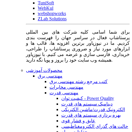
TuniSoft
WebKul
webshopworks
ZLab Solutions
برای شما اسامی کلیه شرکت های بین المللی
پرستاشاپ فعال در سراسر جهان را فهرست بندی
کردیم. ما در نیوزپاور برترین افزونه ها، قالب ها و
ابزارهای مورد نیاز و ضروری پرستاشاپ را طراحی،
خریداری، فارسی سازی و عرضه می کنیم. با نیوزپاور
همیشه وب سایت خود را بروز و پویا نگه دارید.
محصولات آموزشی
مهندسی برق
کتب مرجع رشته مهندسی برق
مهندسی مخابرات
مهندسی قدرت
کیفیت توان - Power Quality
دینامیک سیستم های قدرت
الکترونیک قدرت/ماشین الکتریکی
بهره برداری سیستم های قدرت
عایق و فشار قوی
حالت های گذرای الکترومغناطیسی
حفاظت و رله