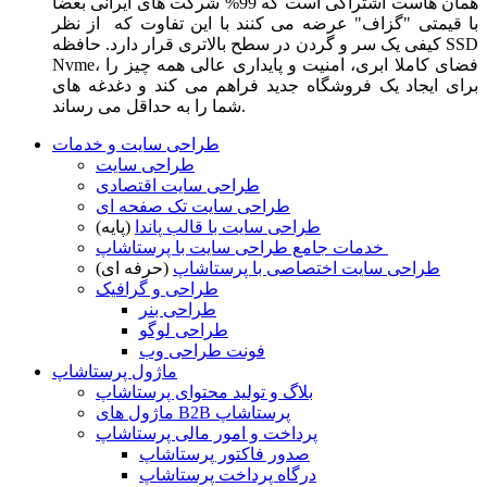
همان هاست اشتراکی است که 99% شرکت های ایرانی بعضا
با قیمتی "گزاف" عرضه می کنند با این تفاوت که از نظر
کیفی یک سر و گردن در سطح بالاتری قرار دارد. حافظه SSD
Nvme، فضای کاملا ابری، امنیت و پایداری عالی همه چیز را
برای ایجاد یک فروشگاه جدید فراهم می کند و دغدغه های
شما را به حداقل می رساند.
طراحی سایت و خدمات
طراحی سایت
طراحی سایت اقتصادی
طراحی سایت تک صفحه ای
طراحی سایت با قالب پاندا
(پایه)
خدمات جامع طراحی سایت با پرستاشاپ
طراحی سایت اختصاصی با پرستاشاپ
(حرفه ای)
طراحی و گرافیک
طراحی بنر
طراحی لوگو
فونت طراحی وب
ماژول پرستاشاپ
بلاگ و تولید محتوای پرستاشاپ
ماژول های B2B پرستاشاپ
پرداخت و امور مالی پرستاشاپ
صدور فاکتور پرستاشاپ
درگاه پرداخت پرستاشاپ