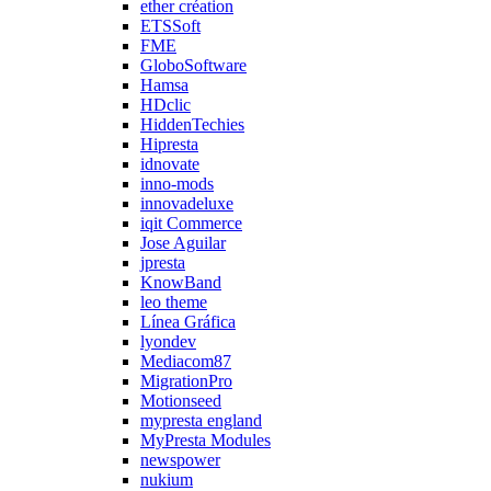
ether création
ETSSoft
FME
GloboSoftware
Hamsa
HDclic
HiddenTechies
Hipresta
idnovate
inno-mods
innovadeluxe
iqit Commerce
Jose Aguilar
jpresta
KnowBand
leo theme
Línea Gráfica
lyondev
Mediacom87
MigrationPro
Motionseed
mypresta england
MyPresta Modules
newspower
nukium