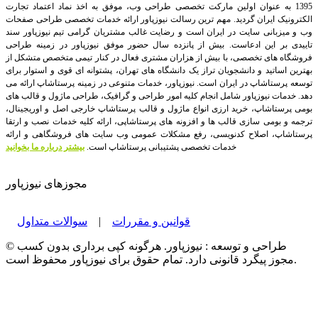
1395 به عنوان اولین مارکت تخصصی طراحی وب، موفق به اخذ نماد اعتماد تجارت
الکترونیک ایران گردید. مهم ترین رسالت نیوزپاور ارائه خدمات تخصصی طراحی صفحات
وب و میزبانی سایت در ایران است و رضایت غالب مشتریان گرامی تیم نیوزپاور سند
تاییدی بر این ادعاست. بیش از پانزده سال حضور موفق نیوزپاور در زمینه طراحی
فروشگاه های تخصصی، با بیش از هزاران مشتری فعال در کنار تیمی متخصص متشکل از
بهترین اساتید و دانشجویان تراز یک دانشگاه های تهران، پشتوانه ای قوی و استوار برای
توسعه پرستاشاپ در ایران است.
نیوزپاور، خدمات متنوعی در زمینه پرستاشاپ ارائه می
دهد. خدمات نیوزپاور شامل انجام کلیه امور طراحی و گرافیک، طراحی ماژول و قالب های
بومی پرستاشاپ، خرید ارزی انواع ماژول و قالب پرستاشاپ خارجی اصل و اوریجینال،
ترجمه و بومی سازی قالب ها و افزونه های پرستاشاپی، ارائه کلیه خدمات نصب و ارتقا
پرستاشاپ، اصلاح کدنویسی، رفع مشکلات عمومی وب سایت های فروشگاهی و ارائه
خدمات تخصصی پشتیبانی پرستاشاپ است.
بیشتر درباره ما بخوانید
مجوزهای نیوزپاور
قوانین و مقررات
|
سوالات متداول
© طراحی و توسعه : نیوزپاور. هرگونه کپی برداری بدون کسب
مجوز پیگرد قانونی دارد. تمام حقوق برای نیوزپاور محفوظ است.