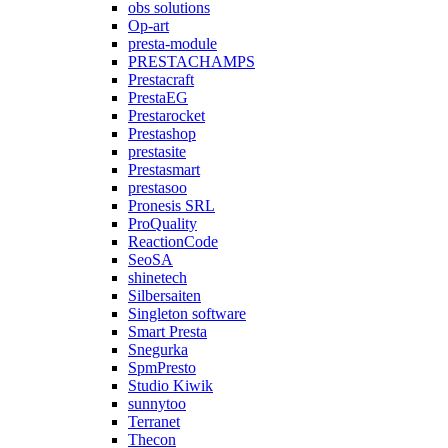
obs solutions
Op-art
presta-module
PRESTACHAMPS
Prestacraft
PrestaEG
Prestarocket
Prestashop
prestasite
Prestasmart
prestasoo
Pronesis SRL
ProQuality
ReactionCode
SeoSA
shinetech
Silbersaiten
Singleton software
Smart Presta
Snegurka
SpmPresto
Studio Kiwik
sunnytoo
Terranet
Thecon