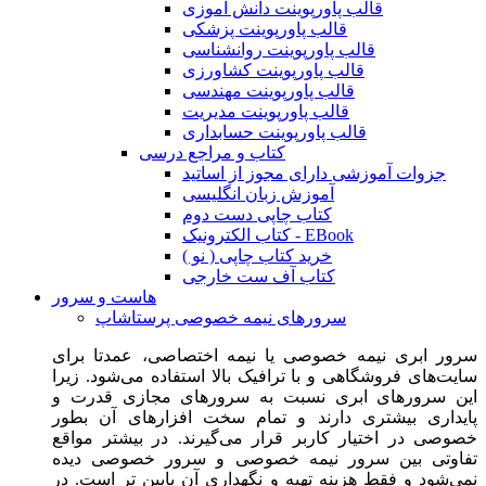
قالب پاورپوینت دانش آموزی
قالب پاورپوینت پزشکی
قالب پاورپوینت روانشناسی
قالب پاورپوینت کشاورزی
قالب پاورپوینت مهندسی
قالب پاورپوینت مدیریت
قالب پاورپوینت حسابداری
کتاب و مراجع درسی
جزوات آموزشی دارای مجوز از اساتید
آموزش زبان انگلیسی
کتاب چاپی دست دوم
کتاب الکترونیک - EBook
خرید کتاب چاپی ( نو )
کتاب آف ست خارجی
هاست و سرور
سرورهای نیمه خصوصی پرستاشاپ
سرور ابری نیمه خصوصی یا نیمه اختصاصی، عمدتا برای
سایت‌های فروشگاهی و با ترافیک بالا استفاده می‌شود. زیرا
این سرورهای ابری نسبت به سرورهای مجازی قدرت و
پایداری بیشتری دارند و تمام سخت افزارهای آن بطور
خصوصی در اختیار کاربر قرار می‌گیرند. در بیشتر مواقع
تفاوتی بین سرور نیمه خصوصی و سرور خصوصی دیده
نمی‌شود و فقط هزینه تهیه و نگهداری آن پایین تر است. در