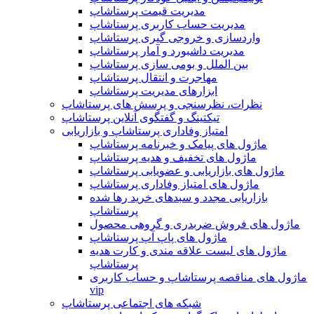
مدیریت قیمت پرستاشاپ
مدیریت حساب کاربری پرستاشاپ
واردسازی و خروجی گیری پرستاشاپ
مدیریت داشبورد و آمار پرستاشاپ
بین الملل و بومی سازی پرستاشاپ
مهاجرت و انتقال پرستاشاپ
ابزارهای مدیریت پرستاشاپ
نظرات، نظرسنجی و پرسش های پرستاشاپ
تیکتینگ و گفتگوی آنلاین پرستاشاپ
امتیاز وفاداری پرستاشاپ و بازاریابی
ماژول های پیامک و خبرنامه پرستاشاپ
ماژول های تخفیف و هدیه پرستاشاپ
ماژول های بازاریابی و عضویابی پرستاشاپ
ماژول های امتیاز وفاداری پرستاشاپ
بازاریابی مجدد و سبدهای خرید رها شده
پرستاشاپ
ماژول های فروش ضربدری و گروهی محصول
ماژول های پاپ آپ پرستاشاپ
ماژول های لیست علاقه مندی و کارت هدیه
پرستاشاپ
ماژول های مناقصه پرستاشاپ و حساب کاربری
vip
شبکه های اجتماعی پرستاشاپ