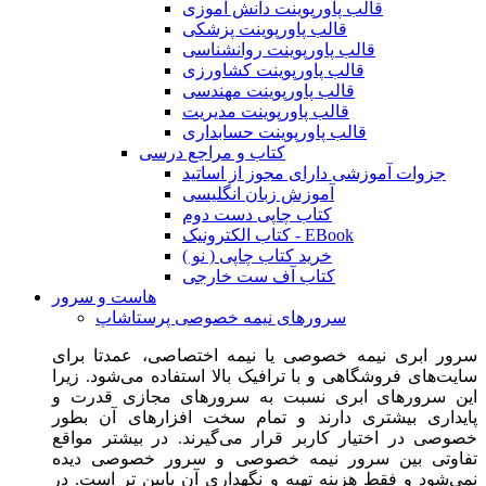
قالب پاورپوینت دانش آموزی
قالب پاورپوینت پزشکی
قالب پاورپوینت روانشناسی
قالب پاورپوینت کشاورزی
قالب پاورپوینت مهندسی
قالب پاورپوینت مدیریت
قالب پاورپوینت حسابداری
کتاب و مراجع درسی
جزوات آموزشی دارای مجوز از اساتید
آموزش زبان انگلیسی
کتاب چاپی دست دوم
کتاب الکترونیک - EBook
خرید کتاب چاپی ( نو )
کتاب آف ست خارجی
هاست و سرور
سرورهای نیمه خصوصی پرستاشاپ
سرور ابری نیمه خصوصی یا نیمه اختصاصی، عمدتا برای
سایت‌های فروشگاهی و با ترافیک بالا استفاده می‌شود. زیرا
این سرورهای ابری نسبت به سرورهای مجازی قدرت و
پایداری بیشتری دارند و تمام سخت افزارهای آن بطور
خصوصی در اختیار کاربر قرار می‌گیرند. در بیشتر مواقع
تفاوتی بین سرور نیمه خصوصی و سرور خصوصی دیده
نمی‌شود و فقط هزینه تهیه و نگهداری آن پایین تر است. در