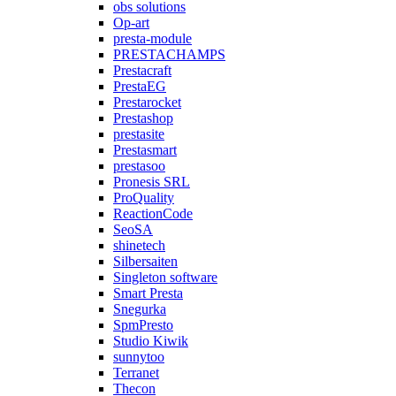
obs solutions
Op-art
presta-module
PRESTACHAMPS
Prestacraft
PrestaEG
Prestarocket
Prestashop
prestasite
Prestasmart
prestasoo
Pronesis SRL
ProQuality
ReactionCode
SeoSA
shinetech
Silbersaiten
Singleton software
Smart Presta
Snegurka
SpmPresto
Studio Kiwik
sunnytoo
Terranet
Thecon