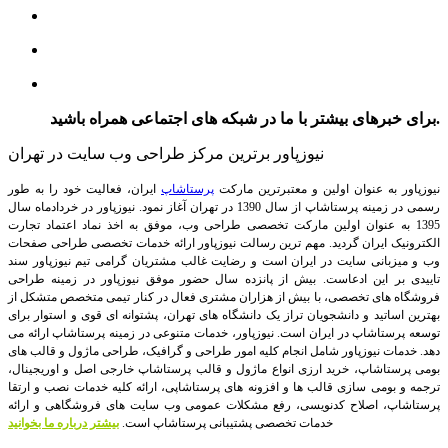
برای خبرهای بیشتر با ما در شبکه های اجتماعی همراه باشید.
نیوزپاور برترین مرکز طراحی وب سایت در تهران
نیوزپاور به عنوان اولین و معتبرترین مارکت
پرستاشاپ
ایران، فعالیت خود را به طور
رسمی در زمینه پرستاشاپ از سال 1390 در تهران آغاز نمود. نیوزپاور در خردادماه سال
1395 به عنوان اولین مارکت تخصصی طراحی وب، موفق به اخذ نماد اعتماد تجارت
الکترونیک ایران گردید. مهم ترین رسالت نیوزپاور ارائه خدمات تخصصی طراحی صفحات
وب و میزبانی سایت در ایران است و رضایت غالب مشتریان گرامی تیم نیوزپاور سند
تاییدی بر این ادعاست. بیش از پانزده سال حضور موفق نیوزپاور در زمینه طراحی
فروشگاه های تخصصی، با بیش از هزاران مشتری فعال در کنار تیمی متخصص متشکل از
بهترین اساتید و دانشجویان تراز یک دانشگاه های تهران، پشتوانه ای قوی و استوار برای
توسعه پرستاشاپ در ایران است.
نیوزپاور، خدمات متنوعی در زمینه پرستاشاپ ارائه می
دهد. خدمات نیوزپاور شامل انجام کلیه امور طراحی و گرافیک، طراحی ماژول و قالب های
بومی پرستاشاپ، خرید ارزی انواع ماژول و قالب پرستاشاپ خارجی اصل و اوریجینال،
ترجمه و بومی سازی قالب ها و افزونه های پرستاشاپی، ارائه کلیه خدمات نصب و ارتقا
پرستاشاپ، اصلاح کدنویسی، رفع مشکلات عمومی وب سایت های فروشگاهی و ارائه
خدمات تخصصی پشتیبانی پرستاشاپ است.
بیشتر درباره ما بخوانید