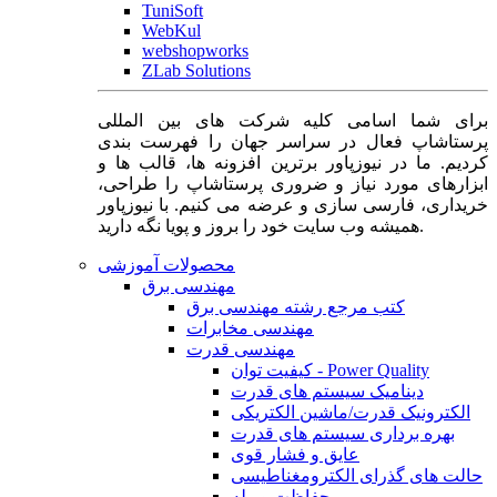
TuniSoft
WebKul
webshopworks
ZLab Solutions
برای شما اسامی کلیه شرکت های بین المللی
پرستاشاپ فعال در سراسر جهان را فهرست بندی
کردیم. ما در نیوزپاور برترین افزونه ها، قالب ها و
ابزارهای مورد نیاز و ضروری پرستاشاپ را طراحی،
خریداری، فارسی سازی و عرضه می کنیم. با نیوزپاور
همیشه وب سایت خود را بروز و پویا نگه دارید.
محصولات آموزشی
مهندسی برق
کتب مرجع رشته مهندسی برق
مهندسی مخابرات
مهندسی قدرت
کیفیت توان - Power Quality
دینامیک سیستم های قدرت
الکترونیک قدرت/ماشین الکتریکی
بهره برداری سیستم های قدرت
عایق و فشار قوی
حالت های گذرای الکترومغناطیسی
حفاظت و رله