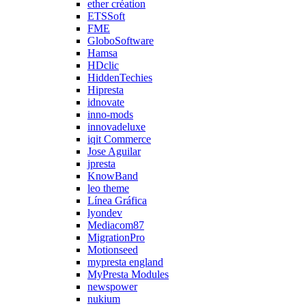
ether création
ETSSoft
FME
GloboSoftware
Hamsa
HDclic
HiddenTechies
Hipresta
idnovate
inno-mods
innovadeluxe
iqit Commerce
Jose Aguilar
jpresta
KnowBand
leo theme
Línea Gráfica
lyondev
Mediacom87
MigrationPro
Motionseed
mypresta england
MyPresta Modules
newspower
nukium