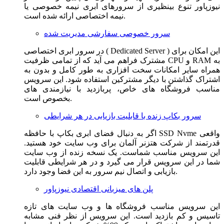
نیوزپاور تنوع بینظیری از سرورهای ابری نیمه خصوصی یا
نیمه اختصاصی ارائه شده است.
سرور خصوصی سفارشی مدیریت شده
در سرور ابری اختصاصی ( Dedicated Server ) این امکان برای
مشترک فراهم می آید که از تمامی ظرفیت CPU و RAM به
همراه سایر امکانات سخت افزاری به طور کامل و بدون به
اشتراک گذاشتن با دیگر مشترکین استفاده شود. این سرویس
مناسب فروشگاه های خاص، پربازدید با نیازمندی های
بخصوص است.
سرور بکاپ زنده با قابلیت بازیابی در هر شرایطی
اگر به دنبال فضای ابری بکاپ با حافظه SSD Nvme واقعی
قدرتمند از شرکت هتزنر آلمان برای وب سایت خود هستید.
این سرویس مناسب شماست. یک نسخه زنده از وب سایت
شما در این سرویس قرار می گیرد و در هر شرایطی قابلیت
بازیابی و اتصال نیم سرور به این فضا وجود دارد.
پلن های میزبانی اقتصادی نیوزپاور
این سرویس مناسب فروشگاه ها و وب سایت های تازه
تاسیس و کم بازدید است. این سرویس از نظر فنی مشابه