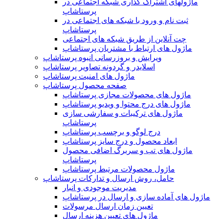
ماژولهای اشتراک‌ گذاری شبکه اجتماعی در
پرستاشاپ
ثبت نام و ورود با شبکه های اجتماعی در
پرستاشاپ
چت آنلاین از طریق شبکه های اجتماعی
ماژول های ارتباط با مشتریان پرستاشاپ
ویرایش و بروزرسانی انبوه پرستاشاپ
اسلایدر و گردونه تصاویر پرستاشاپ
ماژول های امنیت پرستاشاپ
صفحه محصول پرستاشاپ
ماژول های محصولات مجازی پرستاشاپ
ماژول های درج محتوا و ویدیو پرستاشاپ
ماژول های ترکیبات و سفارشی سازی
پرستاشاپ
درج لوگو و برچسب پرستاشاپ
ابعاد محصول و درج سایز پرستاشاپ
ماژول های تب و سربرگ اضافی محصول
پرستاشاپ
ماژول محصولات مرتبط پرستاشاپ
حامل، روش ارسال و تدارکات پرستاشاپ
مدیریت موجودی و انبار
ماژول های آماده سازی و ارسال در پرستاشاپ
تعیین زمان ارسال مرسولات
ماژول های تعیین هزینه ارسال