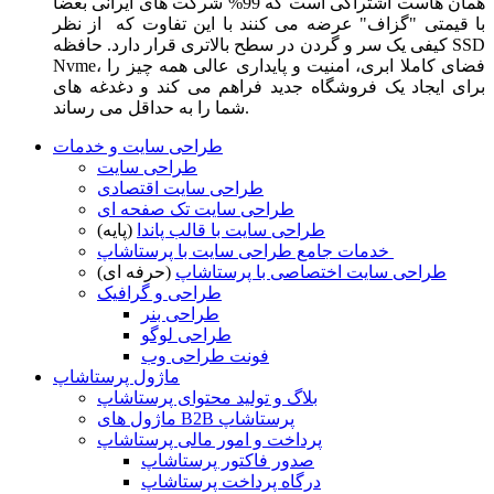
همان هاست اشتراکی است که 99% شرکت های ایرانی بعضا
با قیمتی "گزاف" عرضه می کنند با این تفاوت که از نظر
کیفی یک سر و گردن در سطح بالاتری قرار دارد. حافظه SSD
Nvme، فضای کاملا ابری، امنیت و پایداری عالی همه چیز را
برای ایجاد یک فروشگاه جدید فراهم می کند و دغدغه های
شما را به حداقل می رساند.
طراحی سایت و خدمات
طراحی سایت
طراحی سایت اقتصادی
طراحی سایت تک صفحه ای
طراحی سایت با قالب پاندا
(پایه)
خدمات جامع طراحی سایت با پرستاشاپ
طراحی سایت اختصاصی با پرستاشاپ
(حرفه ای)
طراحی و گرافیک
طراحی بنر
طراحی لوگو
فونت طراحی وب
ماژول پرستاشاپ
بلاگ و تولید محتوای پرستاشاپ
ماژول های B2B پرستاشاپ
پرداخت و امور مالی پرستاشاپ
صدور فاکتور پرستاشاپ
درگاه پرداخت پرستاشاپ