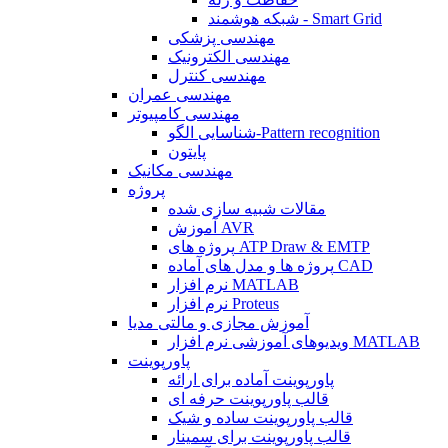
شبکه هوشمند - Smart Grid
مهندسی پزشکی
مهندسی الکترونیک
مهندسی کنترل
مهندسی عمران
مهندسی کامپیوتر
شناسایی الگو-Pattern recognition
پایتون
مهندسی مکانیک
پروژه
مقالات شبیه سازی شده
آموزش AVR
پروژه های ATP Draw & EMTP
پروژه ها و مدل های آماده CAD
نرم افزار MATLAB
نرم افزار Proteus
آموزش مجازی و مالتی مدیا
ویدیوهای آموزشی نرم افزار MATLAB
پاورپوینت
پاورپوینت آماده برای ارائه
قالب پاورپوینت حرفه ای
قالب پاورپوینت ساده و شیک
قالب پاورپوینت برای سمینار