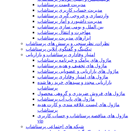
مدیریت قیمت پرستاشاپ
مدیریت حساب کاربری پرستاشاپ
واردسازی و خروجی گیری پرستاشاپ
مدیریت داشبورد و آمار پرستاشاپ
بین الملل و بومی سازی پرستاشاپ
مهاجرت و انتقال پرستاشاپ
ابزارهای مدیریت پرستاشاپ
نظرات، نظرسنجی و پرسش های پرستاشاپ
تیکتینگ و گفتگوی آنلاین پرستاشاپ
امتیاز وفاداری پرستاشاپ و بازاریابی
ماژول های پیامک و خبرنامه پرستاشاپ
ماژول های تخفیف و هدیه پرستاشاپ
ماژول های بازاریابی و عضویابی پرستاشاپ
ماژول های امتیاز وفاداری پرستاشاپ
بازاریابی مجدد و سبدهای خرید رها شده
پرستاشاپ
ماژول های فروش ضربدری و گروهی محصول
ماژول های پاپ آپ پرستاشاپ
ماژول های لیست علاقه مندی و کارت هدیه
پرستاشاپ
ماژول های مناقصه پرستاشاپ و حساب کاربری
vip
شبکه های اجتماعی پرستاشاپ