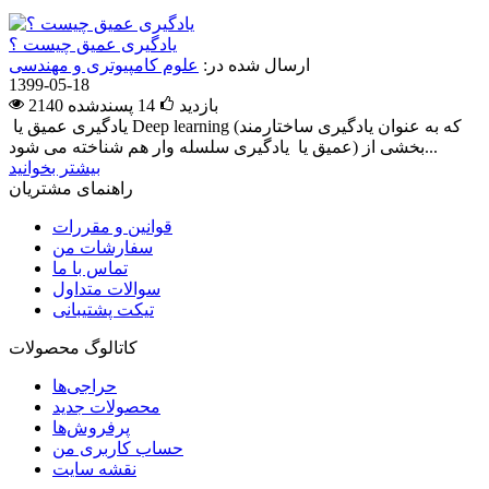
یادگیری عمیق چیست ؟
ارسال شده در:
علوم کامپیوتری و مهندسی
1399-05-18
2140 بازدید
14
پسندشده
یادگیری عمیق یا Deep learning (که به عنوان یادگیری ساختارمند
عمیق یا یادگیری سلسله وار هم شناخته می شود) بخشی از...
بیشتر بخوانید
راهنمای مشتریان
قوانین و مقررات
سفارشات من
تماس با ما
سوالات متداول
تیکت پشتیبانی
کاتالوگ محصولات
حراجی‌ها
محصولات جدید
پرفروش‌ها
حساب کاربری من
نقشه سایت