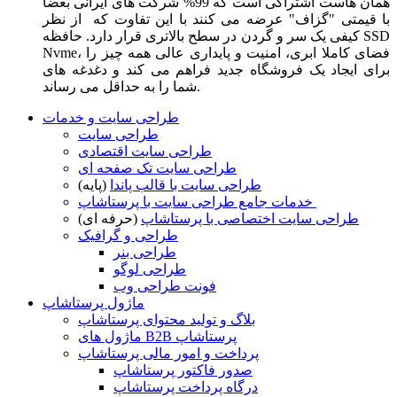
همان هاست اشتراکی است که 99% شرکت های ایرانی بعضا
با قیمتی "گزاف" عرضه می کنند با این تفاوت که از نظر
کیفی یک سر و گردن در سطح بالاتری قرار دارد. حافظه SSD
Nvme، فضای کاملا ابری، امنیت و پایداری عالی همه چیز را
برای ایجاد یک فروشگاه جدید فراهم می کند و دغدغه های
شما را به حداقل می رساند.
طراحی سایت و خدمات
طراحی سایت
طراحی سایت اقتصادی
طراحی سایت تک صفحه ای
طراحی سایت با قالب پاندا
(پایه)
خدمات جامع طراحی سایت با پرستاشاپ
طراحی سایت اختصاصی با پرستاشاپ
(حرفه ای)
طراحی و گرافیک
طراحی بنر
طراحی لوگو
فونت طراحی وب
ماژول پرستاشاپ
بلاگ و تولید محتوای پرستاشاپ
ماژول های B2B پرستاشاپ
پرداخت و امور مالی پرستاشاپ
صدور فاکتور پرستاشاپ
درگاه پرداخت پرستاشاپ