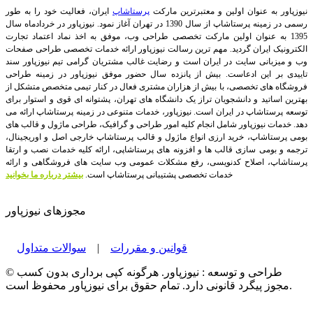
نیوزپاور به عنوان اولین و معتبرترین مارکت
پرستاشاپ
ایران، فعالیت خود را به طور
رسمی در زمینه پرستاشاپ از سال 1390 در تهران آغاز نمود. نیوزپاور در خردادماه سال
1395 به عنوان اولین مارکت تخصصی طراحی وب، موفق به اخذ نماد اعتماد تجارت
الکترونیک ایران گردید. مهم ترین رسالت نیوزپاور ارائه خدمات تخصصی طراحی صفحات
وب و میزبانی سایت در ایران است و رضایت غالب مشتریان گرامی تیم نیوزپاور سند
تاییدی بر این ادعاست. بیش از پانزده سال حضور موفق نیوزپاور در زمینه طراحی
فروشگاه های تخصصی، با بیش از هزاران مشتری فعال در کنار تیمی متخصص متشکل از
بهترین اساتید و دانشجویان تراز یک دانشگاه های تهران، پشتوانه ای قوی و استوار برای
توسعه پرستاشاپ در ایران است.
نیوزپاور، خدمات متنوعی در زمینه پرستاشاپ ارائه می
دهد. خدمات نیوزپاور شامل انجام کلیه امور طراحی و گرافیک، طراحی ماژول و قالب های
بومی پرستاشاپ، خرید ارزی انواع ماژول و قالب پرستاشاپ خارجی اصل و اوریجینال،
ترجمه و بومی سازی قالب ها و افزونه های پرستاشاپی، ارائه کلیه خدمات نصب و ارتقا
پرستاشاپ، اصلاح کدنویسی، رفع مشکلات عمومی وب سایت های فروشگاهی و ارائه
خدمات تخصصی پشتیبانی پرستاشاپ است.
بیشتر درباره ما بخوانید
مجوزهای نیوزپاور
قوانین و مقررات
|
سوالات متداول
© طراحی و توسعه : نیوزپاور. هرگونه کپی برداری بدون کسب
مجوز پیگرد قانونی دارد. تمام حقوق برای نیوزپاور محفوظ است.