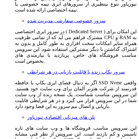
نیوزپاور تنوع بینظیری از سرورهای ابری نیمه خصوصی یا
نیمه اختصاصی ارائه شده است.
سرور خصوصی سفارشی مدیریت شده
در سرور ابری اختصاصی ( Dedicated Server ) این امکان برای
مشترک فراهم می آید که از تمامی ظرفیت CPU و RAM به
همراه سایر امکانات سخت افزاری به طور کامل و بدون به
اشتراک گذاشتن با دیگر مشترکین استفاده شود. این سرویس
مناسب فروشگاه های خاص، پربازدید با نیازمندی های
بخصوص است.
سرور بکاپ زنده با قابلیت بازیابی در هر شرایطی
اگر به دنبال فضای ابری بکاپ با حافظه SSD Nvme واقعی
قدرتمند از شرکت هتزنر آلمان برای وب سایت خود هستید.
این سرویس مناسب شماست. یک نسخه زنده از وب سایت
شما در این سرویس قرار می گیرد و در هر شرایطی قابلیت
بازیابی و اتصال نیم سرور به این فضا وجود دارد.
پلن های میزبانی اقتصادی نیوزپاور
این سرویس مناسب فروشگاه ها و وب سایت های تازه
تاسیس و کم بازدید است. این سرویس از نظر فنی مشابه