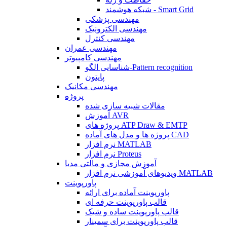
شبکه هوشمند - Smart Grid
مهندسی پزشکی
مهندسی الکترونیک
مهندسی کنترل
مهندسی عمران
مهندسی کامپیوتر
شناسایی الگو-Pattern recognition
پایتون
مهندسی مکانیک
پروژه
مقالات شبیه سازی شده
آموزش AVR
پروژه های ATP Draw & EMTP
پروژه ها و مدل های آماده CAD
نرم افزار MATLAB
نرم افزار Proteus
آموزش مجازی و مالتی مدیا
ویدیوهای آموزشی نرم افزار MATLAB
پاورپوینت
پاورپوینت آماده برای ارائه
قالب پاورپوینت حرفه ای
قالب پاورپوینت ساده و شیک
قالب پاورپوینت برای سمینار