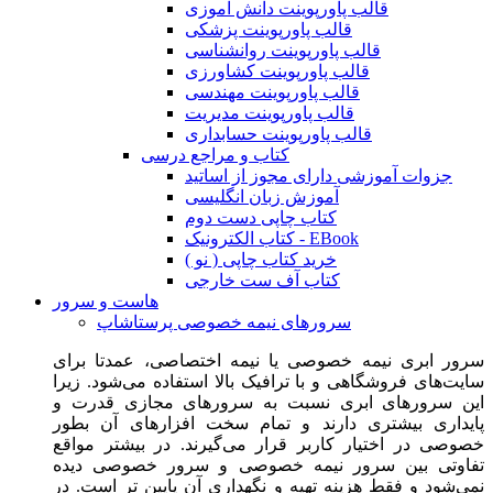
قالب پاورپوینت دانش آموزی
قالب پاورپوینت پزشکی
قالب پاورپوینت روانشناسی
قالب پاورپوینت کشاورزی
قالب پاورپوینت مهندسی
قالب پاورپوینت مدیریت
قالب پاورپوینت حسابداری
کتاب و مراجع درسی
جزوات آموزشی دارای مجوز از اساتید
آموزش زبان انگلیسی
کتاب چاپی دست دوم
کتاب الکترونیک - EBook
خرید کتاب چاپی ( نو )
کتاب آف ست خارجی
هاست و سرور
سرورهای نیمه خصوصی پرستاشاپ
سرور ابری نیمه خصوصی یا نیمه اختصاصی، عمدتا برای
سایت‌های فروشگاهی و با ترافیک بالا استفاده می‌شود. زیرا
این سرورهای ابری نسبت به سرورهای مجازی قدرت و
پایداری بیشتری دارند و تمام سخت افزارهای آن بطور
خصوصی در اختیار کاربر قرار می‌گیرند. در بیشتر مواقع
تفاوتی بین سرور نیمه خصوصی و سرور خصوصی دیده
نمی‌شود و فقط هزینه تهیه و نگهداری آن پایین تر است. در