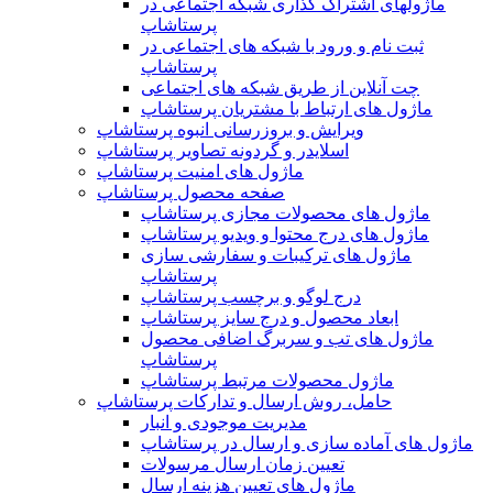
ماژولهای اشتراک‌ گذاری شبکه اجتماعی در
پرستاشاپ
ثبت نام و ورود با شبکه های اجتماعی در
پرستاشاپ
چت آنلاین از طریق شبکه های اجتماعی
ماژول های ارتباط با مشتریان پرستاشاپ
ویرایش و بروزرسانی انبوه پرستاشاپ
اسلایدر و گردونه تصاویر پرستاشاپ
ماژول های امنیت پرستاشاپ
صفحه محصول پرستاشاپ
ماژول های محصولات مجازی پرستاشاپ
ماژول های درج محتوا و ویدیو پرستاشاپ
ماژول های ترکیبات و سفارشی سازی
پرستاشاپ
درج لوگو و برچسب پرستاشاپ
ابعاد محصول و درج سایز پرستاشاپ
ماژول های تب و سربرگ اضافی محصول
پرستاشاپ
ماژول محصولات مرتبط پرستاشاپ
حامل، روش ارسال و تدارکات پرستاشاپ
مدیریت موجودی و انبار
ماژول های آماده سازی و ارسال در پرستاشاپ
تعیین زمان ارسال مرسولات
ماژول های تعیین هزینه ارسال