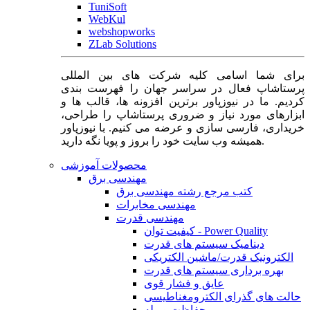
TuniSoft
WebKul
webshopworks
ZLab Solutions
برای شما اسامی کلیه شرکت های بین المللی
پرستاشاپ فعال در سراسر جهان را فهرست بندی
کردیم. ما در نیوزپاور برترین افزونه ها، قالب ها و
ابزارهای مورد نیاز و ضروری پرستاشاپ را طراحی،
خریداری، فارسی سازی و عرضه می کنیم. با نیوزپاور
همیشه وب سایت خود را بروز و پویا نگه دارید.
محصولات آموزشی
مهندسی برق
کتب مرجع رشته مهندسی برق
مهندسی مخابرات
مهندسی قدرت
کیفیت توان - Power Quality
دینامیک سیستم های قدرت
الکترونیک قدرت/ماشین الکتریکی
بهره برداری سیستم های قدرت
عایق و فشار قوی
حالت های گذرای الکترومغناطیسی
حفاظت و رله