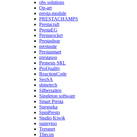
obs solutions
Op-art
presta-module
PRESTACHAMPS
Prestacraft
PrestaEG
Prestarocket
Prestashop
prestasite
Prestasmart
prestasoo
Pronesis SRL
ProQuality
ReactionCode
SeoSA
shinetech
Silbersaiten
Singleton software
Smart Presta
Snegurka
SpmPresto
Studio Kiwik
sunnytoo
Terranet
Thecon