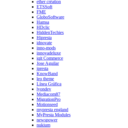
ether création
ETSSoft
FME
GloboSoftware
Hamsa
HDclic
HiddenTechies
Hipresta
idnovate
inno-mods
innovadeluxe
iqit Commerce
Jose Aguilar
jpresta
KnowBand
leo theme
Línea Gráfica
lyondev
Mediacom87
MigrationPro
Motionseed
mypresta england
MyPresta Modules
newspower
nukium