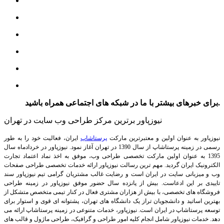
برای خبرهای بیشتر با ما در شبکه های اجتماعی همراه باشید.
نیوزپاور برترین مرکز طراحی وب سایت در تهران
نیوزپاور به عنوان اولین و معتبرترین مارکت
پرستاشاپ
ایران، فعالیت خود را به طور
رسمی در زمینه پرستاشاپ از سال 1390 در تهران آغاز نمود. نیوزپاور در خردادماه سال
1395 به عنوان اولین مارکت تخصصی طراحی وب، موفق به اخذ نماد اعتماد تجارت
الکترونیک ایران گردید. مهم ترین رسالت نیوزپاور ارائه خدمات تخصصی طراحی صفحات
وب و میزبانی سایت در ایران است و رضایت غالب مشتریان گرامی تیم نیوزپاور سند
تاییدی بر این ادعاست. بیش از پانزده سال حضور موفق نیوزپاور در زمینه طراحی
فروشگاه های تخصصی، با بیش از هزاران مشتری فعال در کنار تیمی متخصص متشکل از
بهترین اساتید و دانشجویان تراز یک دانشگاه های تهران، پشتوانه ای قوی و استوار برای
توسعه پرستاشاپ در ایران است.
نیوزپاور، خدمات متنوعی در زمینه پرستاشاپ ارائه می
دهد. خدمات نیوزپاور شامل انجام کلیه امور طراحی و گرافیک، طراحی ماژول و قالب های