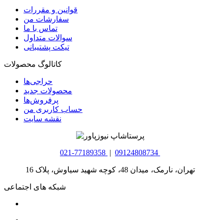
قوانین و مقررات
سفارشات من
تماس با ما
سوالات متداول
تیکت پشتیبانی
کاتالوگ محصولات
حراجی‌ها
محصولات جدید
پرفروش‌ها
حساب کاربری من
نقشه سایت
021-77189358
|
09124808734
تهران، نارمک، میدان 48، کوچه شهید سیاوش، پلاک 16
شبکه های اجتماعی