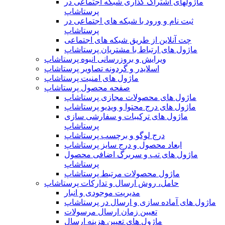
ماژولهای اشتراک‌ گذاری شبکه اجتماعی در
پرستاشاپ
ثبت نام و ورود با شبکه های اجتماعی در
پرستاشاپ
چت آنلاین از طریق شبکه های اجتماعی
ماژول های ارتباط با مشتریان پرستاشاپ
ویرایش و بروزرسانی انبوه پرستاشاپ
اسلایدر و گردونه تصاویر پرستاشاپ
ماژول های امنیت پرستاشاپ
صفحه محصول پرستاشاپ
ماژول های محصولات مجازی پرستاشاپ
ماژول های درج محتوا و ویدیو پرستاشاپ
ماژول های ترکیبات و سفارشی سازی
پرستاشاپ
درج لوگو و برچسب پرستاشاپ
ابعاد محصول و درج سایز پرستاشاپ
ماژول های تب و سربرگ اضافی محصول
پرستاشاپ
ماژول محصولات مرتبط پرستاشاپ
حامل، روش ارسال و تدارکات پرستاشاپ
مدیریت موجودی و انبار
ماژول های آماده سازی و ارسال در پرستاشاپ
تعیین زمان ارسال مرسولات
ماژول های تعیین هزینه ارسال