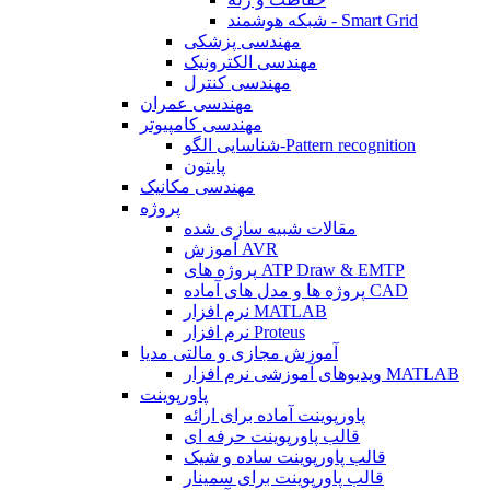
شبکه هوشمند - Smart Grid
مهندسی پزشکی
مهندسی الکترونیک
مهندسی کنترل
مهندسی عمران
مهندسی کامپیوتر
شناسایی الگو-Pattern recognition
پایتون
مهندسی مکانیک
پروژه
مقالات شبیه سازی شده
آموزش AVR
پروژه های ATP Draw & EMTP
پروژه ها و مدل های آماده CAD
نرم افزار MATLAB
نرم افزار Proteus
آموزش مجازی و مالتی مدیا
ویدیوهای آموزشی نرم افزار MATLAB
پاورپوینت
پاورپوینت آماده برای ارائه
قالب پاورپوینت حرفه ای
قالب پاورپوینت ساده و شیک
قالب پاورپوینت برای سمینار