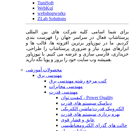
TuniSoft
WebKul
webshopworks
ZLab Solutions
برای شما اسامی کلیه شرکت های بین المللی
پرستاشاپ فعال در سراسر جهان را فهرست بندی
کردیم. ما در نیوزپاور برترین افزونه ها، قالب ها و
ابزارهای مورد نیاز و ضروری پرستاشاپ را طراحی،
خریداری، فارسی سازی و عرضه می کنیم. با نیوزپاور
همیشه وب سایت خود را بروز و پویا نگه دارید.
محصولات آموزشی
مهندسی برق
کتب مرجع رشته مهندسی برق
مهندسی مخابرات
مهندسی قدرت
کیفیت توان - Power Quality
دینامیک سیستم های قدرت
الکترونیک قدرت/ماشین الکتریکی
بهره برداری سیستم های قدرت
عایق و فشار قوی
حالت های گذرای الکترومغناطیسی
حفاظت و رله