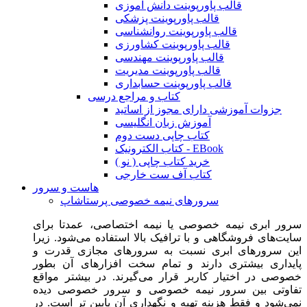
قالب پاورپوینت دانش آموزی
قالب پاورپوینت پزشکی
قالب پاورپوینت روانشناسی
قالب پاورپوینت کشاورزی
قالب پاورپوینت مهندسی
قالب پاورپوینت مدیریت
قالب پاورپوینت حسابداری
کتاب و مراجع درسی
جزوات آموزشی دارای مجوز از اساتید
آموزش زبان انگلیسی
کتاب چاپی دست دوم
کتاب الکترونیک - EBook
خرید کتاب چاپی ( نو )
کتاب آف ست خارجی
هاست و سرور
سرورهای نیمه خصوصی پرستاشاپ
سرور ابری نیمه خصوصی یا نیمه اختصاصی، عمدتا برای
سایت‌های فروشگاهی و با ترافیک بالا استفاده می‌شود. زیرا
این سرورهای ابری نسبت به سرورهای مجازی قدرت و
پایداری بیشتری دارند و تمام سخت افزارهای آن بطور
خصوصی در اختیار کاربر قرار می‌گیرند. در بیشتر مواقع
تفاوتی بین سرور نیمه خصوصی و سرور خصوصی دیده
نمی‌شود و فقط هزینه تهیه و نگهداری آن پایین تر است. در