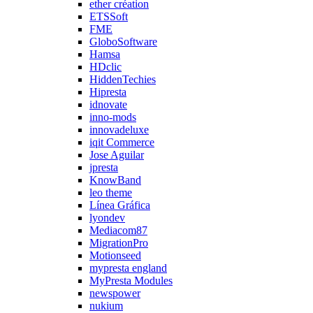
ether création
ETSSoft
FME
GloboSoftware
Hamsa
HDclic
HiddenTechies
Hipresta
idnovate
inno-mods
innovadeluxe
iqit Commerce
Jose Aguilar
jpresta
KnowBand
leo theme
Línea Gráfica
lyondev
Mediacom87
MigrationPro
Motionseed
mypresta england
MyPresta Modules
newspower
nukium