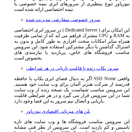
نیوزپاور تنوع بینظیری از سرورهای ابری نیمه خصوصی یا
نیمه اختصاصی ارائه شده است.
سرور خصوصی سفارشی مدیریت شده
در سرور ابری اختصاصی ( Dedicated Server ) این امکان برای
مشترک فراهم می آید که از تمامی ظرفیت CPU و RAM به
همراه سایر امکانات سخت افزاری به طور کامل و بدون به
اشتراک گذاشتن با دیگر مشترکین استفاده شود. این سرویس
مناسب فروشگاه های خاص، پربازدید با نیازمندی های
بخصوص است.
سرور بکاپ زنده با قابلیت بازیابی در هر شرایطی
اگر به دنبال فضای ابری بکاپ با حافظه SSD Nvme واقعی
قدرتمند از شرکت هتزنر آلمان برای وب سایت خود هستید.
این سرویس مناسب شماست. یک نسخه زنده از وب سایت
شما در این سرویس قرار می گیرد و در هر شرایطی قابلیت
بازیابی و اتصال نیم سرور به این فضا وجود دارد.
پلن های میزبانی اقتصادی نیوزپاور
این سرویس مناسب فروشگاه ها و وب سایت های تازه
تاسیس و کم بازدید است. این سرویس از نظر فنی مشابه