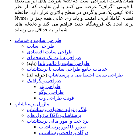
همان هاست اشتراکی است که 99% شرکت های ایرانی بعضا
با قیمتی "گزاف" عرضه می کنند با این تفاوت که از نظر
کیفی یک سر و گردن در سطح بالاتری قرار دارد. حافظه SSD
Nvme، فضای کاملا ابری، امنیت و پایداری عالی همه چیز را
برای ایجاد یک فروشگاه جدید فراهم می کند و دغدغه های
شما را به حداقل می رساند.
طراحی سایت و خدمات
طراحی سایت
طراحی سایت اقتصادی
طراحی سایت تک صفحه ای
طراحی سایت با قالب پاندا
(پایه)
خدمات جامع طراحی سایت با پرستاشاپ
طراحی سایت اختصاصی با پرستاشاپ
(حرفه ای)
طراحی و گرافیک
طراحی بنر
طراحی لوگو
فونت طراحی وب
ماژول پرستاشاپ
بلاگ و تولید محتوای پرستاشاپ
ماژول های B2B پرستاشاپ
پرداخت و امور مالی پرستاشاپ
صدور فاکتور پرستاشاپ
درگاه پرداخت پرستاشاپ