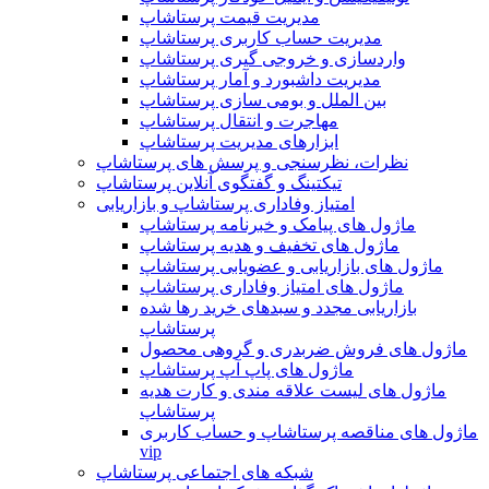
مدیریت قیمت پرستاشاپ
مدیریت حساب کاربری پرستاشاپ
واردسازی و خروجی گیری پرستاشاپ
مدیریت داشبورد و آمار پرستاشاپ
بین الملل و بومی سازی پرستاشاپ
مهاجرت و انتقال پرستاشاپ
ابزارهای مدیریت پرستاشاپ
نظرات، نظرسنجی و پرسش های پرستاشاپ
تیکتینگ و گفتگوی آنلاین پرستاشاپ
امتیاز وفاداری پرستاشاپ و بازاریابی
ماژول های پیامک و خبرنامه پرستاشاپ
ماژول های تخفیف و هدیه پرستاشاپ
ماژول های بازاریابی و عضویابی پرستاشاپ
ماژول های امتیاز وفاداری پرستاشاپ
بازاریابی مجدد و سبدهای خرید رها شده
پرستاشاپ
ماژول های فروش ضربدری و گروهی محصول
ماژول های پاپ آپ پرستاشاپ
ماژول های لیست علاقه مندی و کارت هدیه
پرستاشاپ
ماژول های مناقصه پرستاشاپ و حساب کاربری
vip
شبکه های اجتماعی پرستاشاپ