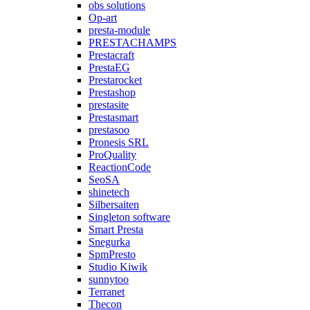
obs solutions
Op-art
presta-module
PRESTACHAMPS
Prestacraft
PrestaEG
Prestarocket
Prestashop
prestasite
Prestasmart
prestasoo
Pronesis SRL
ProQuality
ReactionCode
SeoSA
shinetech
Silbersaiten
Singleton software
Smart Presta
Snegurka
SpmPresto
Studio Kiwik
sunnytoo
Terranet
Thecon