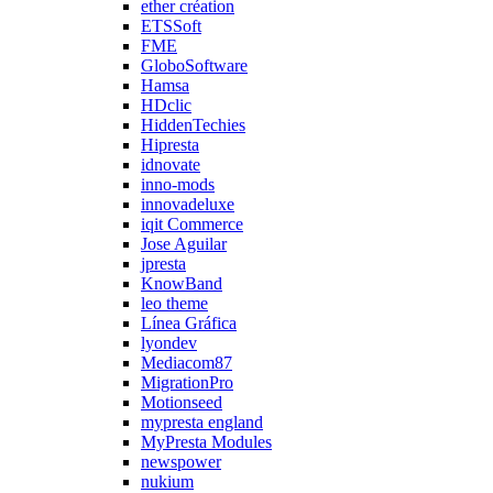
ether création
ETSSoft
FME
GloboSoftware
Hamsa
HDclic
HiddenTechies
Hipresta
idnovate
inno-mods
innovadeluxe
iqit Commerce
Jose Aguilar
jpresta
KnowBand
leo theme
Línea Gráfica
lyondev
Mediacom87
MigrationPro
Motionseed
mypresta england
MyPresta Modules
newspower
nukium