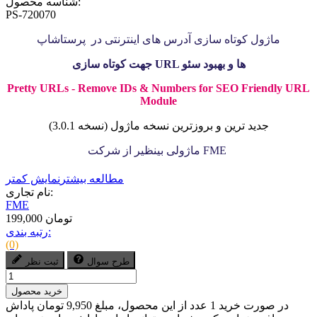
شناسه محصول:
PS-720070
ماژول کوتاه سازی آدرس های اینترنتی در پرستاشاپ
جهت کوتاه سازی URL ها و بهبود سئو
Pretty URLs - Remove IDs & Numbers for SEO Friendly URL
Module
جدید ترین و بروزترین نسخه ماژول (نسخه 3.0.1)
ماژولی بینظیر از شرکت FME
مطالعه بیشتر
نمایش کمتر
نام تجاری:
FME
199,000 تومان
رتبه بندی:
(0)
طرح سوال
ثبت نظر
خرید محصول
در صورت خرید 1 عدد از این محصول، مبلغ 9,950 تومان پاداش