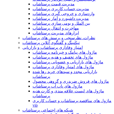
مدیریت قیمت پرستاشاپ
مدیریت حساب کاربری پرستاشاپ
واردسازی و خروجی گیری پرستاشاپ
مدیریت داشبورد و آمار پرستاشاپ
بین الملل و بومی سازی پرستاشاپ
مهاجرت و انتقال پرستاشاپ
ابزارهای مدیریت پرستاشاپ
نظرات، نظرسنجی و پرسش های پرستاشاپ
تیکتینگ و گفتگوی آنلاین پرستاشاپ
امتیاز وفاداری پرستاشاپ و بازاریابی
ماژول های پیامک و خبرنامه پرستاشاپ
ماژول های تخفیف و هدیه پرستاشاپ
ماژول های بازاریابی و عضویابی پرستاشاپ
ماژول های امتیاز وفاداری پرستاشاپ
بازاریابی مجدد و سبدهای خرید رها شده
پرستاشاپ
ماژول های فروش ضربدری و گروهی محصول
ماژول های پاپ آپ پرستاشاپ
ماژول های لیست علاقه مندی و کارت هدیه
پرستاشاپ
ماژول های مناقصه پرستاشاپ و حساب کاربری
vip
شبکه های اجتماعی پرستاشاپ