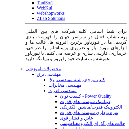
TuniSoft
WebKul
webshopworks
ZLab Solutions
برای شما اسامی کلیه شرکت های بین المللی
پرستاشاپ فعال در سراسر جهان را فهرست بندی
کردیم. ما در نیوزپاور برترین افزونه ها، قالب ها و
ابزارهای مورد نیاز و ضروری پرستاشاپ را طراحی،
خریداری، فارسی سازی و عرضه می کنیم. با نیوزپاور
همیشه وب سایت خود را بروز و پویا نگه دارید.
محصولات آموزشی
مهندسی برق
کتب مرجع رشته مهندسی برق
مهندسی مخابرات
مهندسی قدرت
کیفیت توان - Power Quality
دینامیک سیستم های قدرت
الکترونیک قدرت/ماشین الکتریکی
بهره برداری سیستم های قدرت
عایق و فشار قوی
حالت های گذرای الکترومغناطیسی
حفاظت و رله