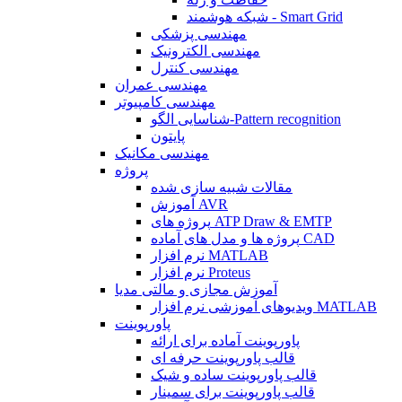
شبکه هوشمند - Smart Grid
مهندسی پزشکی
مهندسی الکترونیک
مهندسی کنترل
مهندسی عمران
مهندسی کامپیوتر
شناسایی الگو-Pattern recognition
پایتون
مهندسی مکانیک
پروژه
مقالات شبیه سازی شده
آموزش AVR
پروژه های ATP Draw & EMTP
پروژه ها و مدل های آماده CAD
نرم افزار MATLAB
نرم افزار Proteus
آموزش مجازی و مالتی مدیا
ویدیوهای آموزشی نرم افزار MATLAB
پاورپوینت
پاورپوینت آماده برای ارائه
قالب پاورپوینت حرفه ای
قالب پاورپوینت ساده و شیک
قالب پاورپوینت برای سمینار