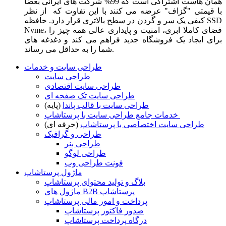
همان هاست اشتراکی است که 99% شرکت های ایرانی بعضا
با قیمتی "گزاف" عرضه می کنند با این تفاوت که از نظر
کیفی یک سر و گردن در سطح بالاتری قرار دارد. حافظه SSD
Nvme، فضای کاملا ابری، امنیت و پایداری عالی همه چیز را
برای ایجاد یک فروشگاه جدید فراهم می کند و دغدغه های
شما را به حداقل می رساند.
طراحی سایت و خدمات
طراحی سایت
طراحی سایت اقتصادی
طراحی سایت تک صفحه ای
طراحی سایت با قالب پاندا
(پایه)
خدمات جامع طراحی سایت با پرستاشاپ
طراحی سایت اختصاصی با پرستاشاپ
(حرفه ای)
طراحی و گرافیک
طراحی بنر
طراحی لوگو
فونت طراحی وب
ماژول پرستاشاپ
بلاگ و تولید محتوای پرستاشاپ
ماژول های B2B پرستاشاپ
پرداخت و امور مالی پرستاشاپ
صدور فاکتور پرستاشاپ
درگاه پرداخت پرستاشاپ