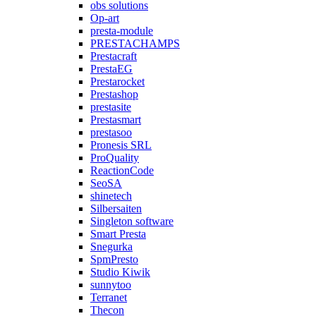
obs solutions
Op-art
presta-module
PRESTACHAMPS
Prestacraft
PrestaEG
Prestarocket
Prestashop
prestasite
Prestasmart
prestasoo
Pronesis SRL
ProQuality
ReactionCode
SeoSA
shinetech
Silbersaiten
Singleton software
Smart Presta
Snegurka
SpmPresto
Studio Kiwik
sunnytoo
Terranet
Thecon