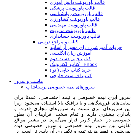
قالب پاورپوینت دانش آموزی
قالب پاورپوینت پزشکی
قالب پاورپوینت روانشناسی
قالب پاورپوینت کشاورزی
قالب پاورپوینت مهندسی
قالب پاورپوینت مدیریت
قالب پاورپوینت حسابداری
کتاب و مراجع درسی
جزوات آموزشی دارای مجوز از اساتید
آموزش زبان انگلیسی
کتاب چاپی دست دوم
کتاب الکترونیک - EBook
خرید کتاب چاپی ( نو )
کتاب آف ست خارجی
هاست و سرور
سرورهای نیمه خصوصی پرستاشاپ
سرور ابری نیمه خصوصی یا نیمه اختصاصی، عمدتا برای
سایت‌های فروشگاهی و با ترافیک بالا استفاده می‌شود. زیرا
این سرورهای ابری نسبت به سرورهای مجازی قدرت و
پایداری بیشتری دارند و تمام سخت افزارهای آن بطور
خصوصی در اختیار کاربر قرار می‌گیرند. در بیشتر مواقع
تفاوتی بین سرور نیمه خصوصی و سرور خصوصی دیده
نمی‌شود و فقط هزینه تهیه و نگهداری آن پایین تر است. در