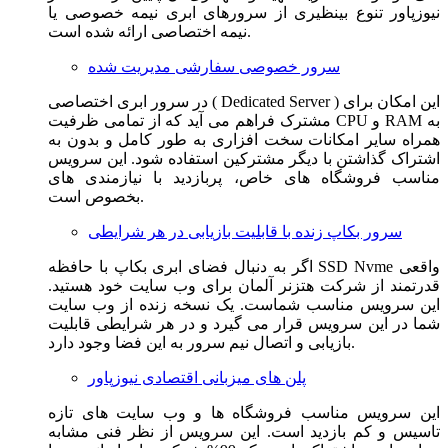
نیوزپاور تنوع بینظیری از سرورهای ابری نیمه خصوصی یا
نیمه اختصاصی ارائه شده است.
سرور خصوصی سفارشی مدیریت شده
در سرور ابری اختصاصی ( Dedicated Server ) این امکان برای
مشترک فراهم می آید که از تمامی ظرفیت CPU و RAM به
همراه سایر امکانات سخت افزاری به طور کامل و بدون به
اشتراک گذاشتن با دیگر مشترکین استفاده شود. این سرویس
مناسب فروشگاه های خاص، پربازدید با نیازمندی های
بخصوص است.
سرور بکاپ زنده با قابلیت بازیابی در هر شرایطی
اگر به دنبال فضای ابری بکاپ با حافظه SSD Nvme واقعی
قدرتمند از شرکت هتزنر آلمان برای وب سایت خود هستید.
این سرویس مناسب شماست. یک نسخه زنده از وب سایت
شما در این سرویس قرار می گیرد و در هر شرایطی قابلیت
بازیابی و اتصال نیم سرور به این فضا وجود دارد.
پلن های میزبانی اقتصادی نیوزپاور
این سرویس مناسب فروشگاه ها و وب سایت های تازه
تاسیس و کم بازدید است. این سرویس از نظر فنی مشابه