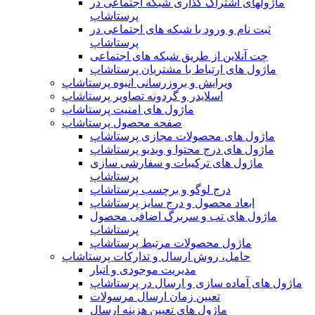
ماژولهای اشتراک‌ گذاری شبکه اجتماعی در
پرستاشاپ
ثبت نام و ورود با شبکه های اجتماعی در
پرستاشاپ
چت آنلاین از طریق شبکه های اجتماعی
ماژول های ارتباط با مشتریان پرستاشاپ
ویرایش و بروزرسانی انبوه پرستاشاپ
اسلایدر و گردونه تصاویر پرستاشاپ
ماژول های امنیت پرستاشاپ
صفحه محصول پرستاشاپ
ماژول های محصولات مجازی پرستاشاپ
ماژول های درج محتوا و ویدیو پرستاشاپ
ماژول های ترکیبات و سفارشی سازی
پرستاشاپ
درج لوگو و برچسب پرستاشاپ
ابعاد محصول و درج سایز پرستاشاپ
ماژول های تب و سربرگ اضافی محصول
پرستاشاپ
ماژول محصولات مرتبط پرستاشاپ
حامل، روش ارسال و تدارکات پرستاشاپ
مدیریت موجودی و انبار
ماژول های آماده سازی و ارسال در پرستاشاپ
تعیین زمان ارسال مرسولات
ماژول های تعیین هزینه ارسال