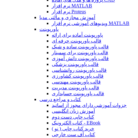
نرم افزار MATLAB
نرم افزار Proteus
آموزش مجازی و مالتی مدیا
ویدیوهای آموزشی نرم افزار MATLAB
پاورپوینت
پاورپوینت آماده برای ارائه
قالب پاورپوینت حرفه ای
قالب پاورپوینت ساده و شیک
قالب پاورپوینت برای سمینار
قالب پاورپوینت دانش آموزی
قالب پاورپوینت پزشکی
قالب پاورپوینت روانشناسی
قالب پاورپوینت کشاورزی
قالب پاورپوینت مهندسی
قالب پاورپوینت مدیریت
قالب پاورپوینت حسابداری
کتاب و مراجع درسی
جزوات آموزشی دارای مجوز از اساتید
آموزش زبان انگلیسی
کتاب چاپی دست دوم
کتاب الکترونیک - EBook
خرید کتاب چاپی ( نو )
کتاب آف ست خارجی