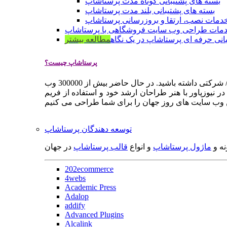
بسته های پشتیبانی کوتاه مدت پرستاشاپ
بسته های پشتیبانی بلند مدت پرستاشاپ
دمات نصب، ارتقا و بروزرسانی پرستاشاپ
مات طراحی وب سایت فروشگاهی با پرستاشاپ
انی حرفه ای پرستاشاپ در یک نگاه
مطالعه بیشتر
پرستاشاپ چیست؟
پرستاشاپ یک سیستم مدیریت وب سایت / فروشگاه آنلاین اپن سورس است که به شما کمک می کند به سرعت یک وب سایت فروشگاهی / شرکتی داشته باشید. در حال حاضر بیش از 300000 وب
 نیوزپاور با هنر طراحان ارشد خود و استفاده از فریم
توسعه دهندگان پرستاشاپ
نه و
ماژول پرستاشاپ
و انواع
قالب پرستاشاپ
در جهان
202ecommerce
4webs
Academic Press
Adalop
addify
Advanced Plugins
Alcalink