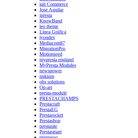
iqit Commerce
Jose Aguilar
jpresta
KnowBand
leo theme
Línea Gráfica
lyondev
Mediacom87
MigrationPro
Motionseed
mypresta england
MyPresta Modules
newspower
nukium
obs solutions
Op-art
presta-module
PRESTACHAMPS
Prestacraft
PrestaEG
Prestarocket
Prestashop
prestasite
Prestasmart
prestasoo