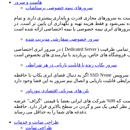
هاست و سرور
سرورهای نیمه خصوصی پرستاشاپ
سبت به سرورهای مجازی قدرت و پایداری بیشتری دارند و تمام
می‌شود و فقط هزینه تهیه و نگهداری آن پایین تر است. در
سرور خصوصی سفارشی مدیریت شده
در سرور ابری اختصاصی ( Dedicated Server ) این امکان برای مشترک فراهم می آید که از تمامی ظرفیت CPU و RAM به همراه سایر امکانات سخت افزاری به طور کامل و بدون به اشتراک گذاشتن با
سرور بکاپ زنده با قابلیت بازیابی در هر شرایطی
اگر به دنبال فضای ابری بکاپ با حافظه SSD Nvme واقعی قدرتمند از شرکت هتزنر آلمان برای وب سایت خود هستید. این سرویس مناسب شماست. یک نسخه زنده از وب سایت شما در این سرویس
پلن های میزبانی اقتصادی نیوزپاور
این سرویس مناسب فروشگاه ها و وب سایت های تازه تاسیس و کم بازدید است. این سرویس از نظر فنی مشابه همان هاست اشتراکی است که 99% شرکت های ایرانی بعضا با قیمتی "گزاف" عرضه
 بالاتری قرار دارد. حافظه SSD Nvme، فضای کاملا ابری، امنیت و پایداری عالی همه چیز را برای ایجاد یک فروشگاه جدید فراهم می کند و
دغدغه های شما را به حداقل می رساند.
طراحی سایت و خدمات
طراحی سایت