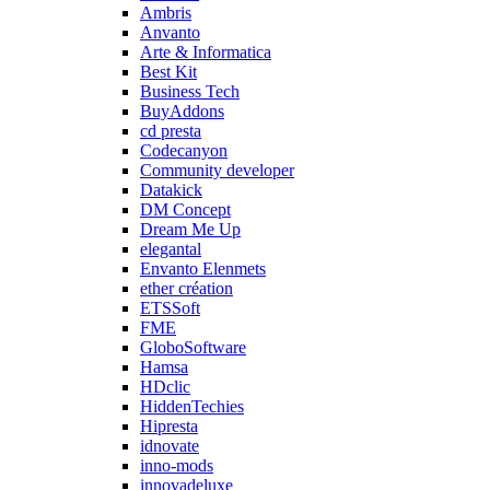
Ambris
Anvanto
Arte & Informatica
Best Kit
Business Tech
BuyAddons
cd presta
Codecanyon
Community developer
Datakick
DM Concept
Dream Me Up
elegantal
Envanto Elenmets
ether création
ETSSoft
FME
GloboSoftware
Hamsa
HDclic
HiddenTechies
Hipresta
idnovate
inno-mods
innovadeluxe