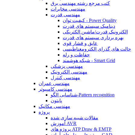
کتب مرجع رشته مهندسی برق
مهندسی مخابرات
مهندسی قدرت
کیفیت توان - Power Quality
دینامیک سیستم های قدرت
الکترونیک قدرت/ماشین الکتریکی
بهره برداری سیستم های قدرت
عایق و فشار قوی
حالت های گذرای الکترومغناطیسی
حفاظت و رله
شبکه هوشمند - Smart Grid
مهندسی پزشکی
مهندسی الکترونیک
مهندسی کنترل
مهندسی عمران
مهندسی کامپیوتر
شناسایی الگو-Pattern recognition
پایتون
مهندسی مکانیک
پروژه
مقالات شبیه سازی شده
آموزش AVR
پروژه های ATP Draw & EMTP
پروژه ها و مدل های آماده CAD