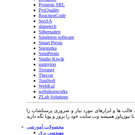
Pronesis SRL
ProQuality
ReactionCode
SeoSA
shinetech
Silbersaiten
Singleton software
Smart Presta
Snegurka
SpmPresto
Studio Kiwik
sunnytoo
Terranet
Thecon
TuniSoft
WebKul
webshopworks
ZLab Solutions
 قالب ها و ابزارهای مورد نیاز و ضروری پرستاشاپ را
محصولات آموزشی
مهندسی برق