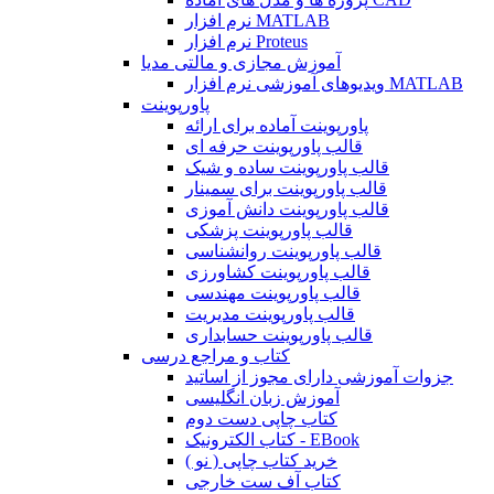
نرم افزار MATLAB
نرم افزار Proteus
آموزش مجازی و مالتی مدیا
ویدیوهای آموزشی نرم افزار MATLAB
پاورپوینت
پاورپوینت آماده برای ارائه
قالب پاورپوینت حرفه ای
قالب پاورپوینت ساده و شیک
قالب پاورپوینت برای سمینار
قالب پاورپوینت دانش آموزی
قالب پاورپوینت پزشکی
قالب پاورپوینت روانشناسی
قالب پاورپوینت کشاورزی
قالب پاورپوینت مهندسی
قالب پاورپوینت مدیریت
قالب پاورپوینت حسابداری
کتاب و مراجع درسی
جزوات آموزشی دارای مجوز از اساتید
آموزش زبان انگلیسی
کتاب چاپی دست دوم
کتاب الکترونیک - EBook
خرید کتاب چاپی ( نو )
کتاب آف ست خارجی