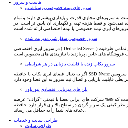
هاست و سرور
سرورهای نیمه خصوصی پرستاشاپ
سبت به سرورهای مجازی قدرت و پایداری بیشتری دارند و تمام
می‌شود و فقط هزینه تهیه و نگهداری آن پایین تر است. در
سرور خصوصی سفارشی مدیریت شده
در سرور ابری اختصاصی ( Dedicated Server ) این امکان برای مشترک فراهم می آید که از تمامی ظرفیت CPU و RAM به همراه سایر امکانات سخت افزاری به طور کامل و بدون به اشتراک گذاشتن با
سرور بکاپ زنده با قابلیت بازیابی در هر شرایطی
اگر به دنبال فضای ابری بکاپ با حافظه SSD Nvme واقعی قدرتمند از شرکت هتزنر آلمان برای وب سایت خود هستید. این سرویس مناسب شماست. یک نسخه زنده از وب سایت شما در این سرویس
پلن های میزبانی اقتصادی نیوزپاور
این سرویس مناسب فروشگاه ها و وب سایت های تازه تاسیس و کم بازدید است. این سرویس از نظر فنی مشابه همان هاست اشتراکی است که 99% شرکت های ایرانی بعضا با قیمتی "گزاف" عرضه
 بالاتری قرار دارد. حافظه SSD Nvme، فضای کاملا ابری، امنیت و پایداری عالی همه چیز را برای ایجاد یک فروشگاه جدید فراهم می کند و
دغدغه های شما را به حداقل می رساند.
طراحی سایت و خدمات
طراحی سایت