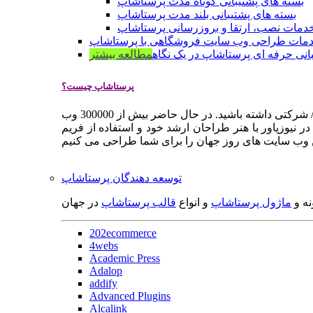
بسته های پشتیبانی کوتاه مدت پرستاشاپ
بسته های پشتیبانی بلند مدت پرستاشاپ
دمات نصب، ارتقا و بروزرسانی پرستاشاپ
مات طراحی وب سایت فروشگاهی با پرستاشاپ
انی حرفه ای پرستاشاپ در یک نگاه
مطالعه بیشتر
پرستاشاپ چیست؟
پرستاشاپ یک سیستم مدیریت وب سایت / فروشگاه آنلاین اپن سورس است که به شما کمک می کند به سرعت یک وب سایت فروشگاهی / شرکتی داشته باشید. در حال حاضر بیش از 300000 وب
 نیوزپاور با هنر طراحان ارشد خود و استفاده از فریم
توسعه دهندگان پرستاشاپ
نه و
ماژول پرستاشاپ
و انواع
قالب پرستاشاپ
در جهان
202ecommerce
4webs
Academic Press
Adalop
addify
Advanced Plugins
Alcalink