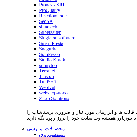
Pronesis SRL
ProQuality
ReactionCode
SeoSA
shinetech
Silbersaiten
Singleton software
Smart Presta
Snegurka
SpmPresto
Studio Kiwik
sunnytoo
Terranet
Thecon
TuniSoft
WebKul
webshopworks
ZLab Solutions
 قالب ها و ابزارهای مورد نیاز و ضروری پرستاشاپ را
محصولات آموزشی
مهندسی برق