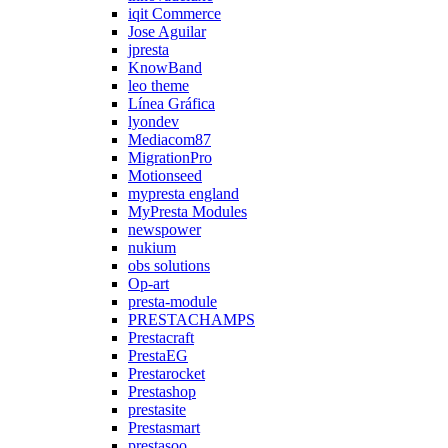
iqit Commerce
Jose Aguilar
jpresta
KnowBand
leo theme
Línea Gráfica
lyondev
Mediacom87
MigrationPro
Motionseed
mypresta england
MyPresta Modules
newspower
nukium
obs solutions
Op-art
presta-module
PRESTACHAMPS
Prestacraft
PrestaEG
Prestarocket
Prestashop
prestasite
Prestasmart
prestasoo