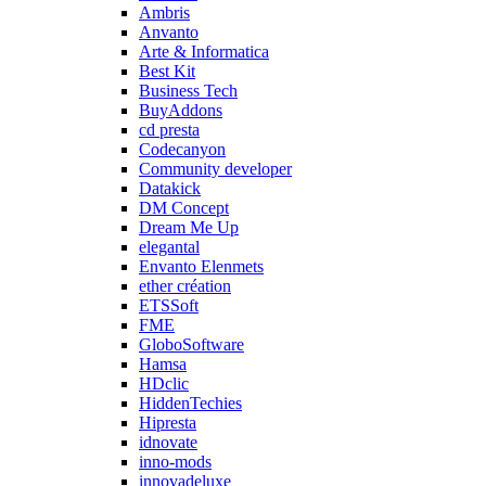
Ambris
Anvanto
Arte & Informatica
Best Kit
Business Tech
BuyAddons
cd presta
Codecanyon
Community developer
Datakick
DM Concept
Dream Me Up
elegantal
Envanto Elenmets
ether création
ETSSoft
FME
GloboSoftware
Hamsa
HDclic
HiddenTechies
Hipresta
idnovate
inno-mods
innovadeluxe