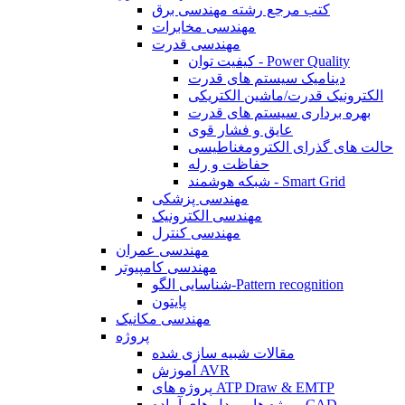
کتب مرجع رشته مهندسی برق
مهندسی مخابرات
مهندسی قدرت
کیفیت توان - Power Quality
دینامیک سیستم های قدرت
الکترونیک قدرت/ماشین الکتریکی
بهره برداری سیستم های قدرت
عایق و فشار قوی
حالت های گذرای الکترومغناطیسی
حفاظت و رله
شبکه هوشمند - Smart Grid
مهندسی پزشکی
مهندسی الکترونیک
مهندسی کنترل
مهندسی عمران
مهندسی کامپیوتر
شناسایی الگو-Pattern recognition
پایتون
مهندسی مکانیک
پروژه
مقالات شبیه سازی شده
آموزش AVR
پروژه های ATP Draw & EMTP
پروژه ها و مدل های آماده CAD