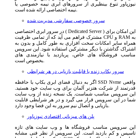
نیوزپاور تنوع بینظیری از سرورهای ابری نیمه خصوصی یا
نیمه اختصاصی ارائه شده است.
سرور خصوصی سفارشی مدیریت شده
در سرور ابری اختصاصی ( Dedicated Server ) این امکان برای
مشترک فراهم می آید که از تمامی ظرفیت CPU و RAM به
همراه سایر امکانات سخت افزاری به طور کامل و بدون به
اشتراک گذاشتن با دیگر مشترکین استفاده شود. این سرویس
مناسب فروشگاه های خاص، پربازدید با نیازمندی های
بخصوص است.
سرور بکاپ زنده با قابلیت بازیابی در هر شرایطی
اگر به دنبال فضای ابری بکاپ با حافظه SSD Nvme واقعی
قدرتمند از شرکت هتزنر آلمان برای وب سایت خود هستید.
این سرویس مناسب شماست. یک نسخه زنده از وب سایت
شما در این سرویس قرار می گیرد و در هر شرایطی قابلیت
بازیابی و اتصال نیم سرور به این فضا وجود دارد.
پلن های میزبانی اقتصادی نیوزپاور
این سرویس مناسب فروشگاه ها و وب سایت های تازه
تاسیس و کم بازدید است. این سرویس از نظر فنی مشابه