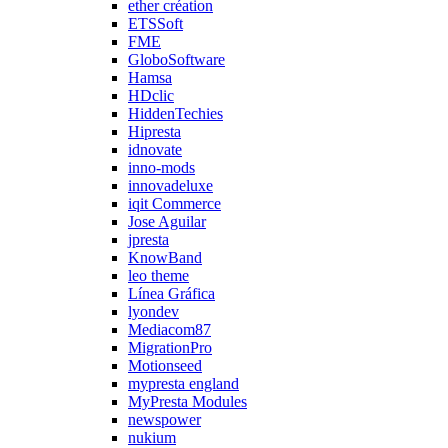
ether création
ETSSoft
FME
GloboSoftware
Hamsa
HDclic
HiddenTechies
Hipresta
idnovate
inno-mods
innovadeluxe
iqit Commerce
Jose Aguilar
jpresta
KnowBand
leo theme
Línea Gráfica
lyondev
Mediacom87
MigrationPro
Motionseed
mypresta england
MyPresta Modules
newspower
nukium