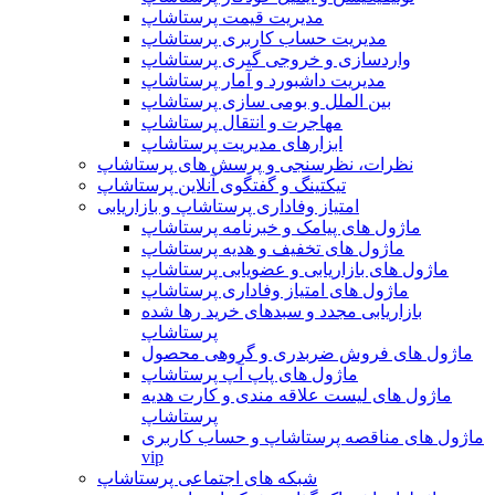
مدیریت قیمت پرستاشاپ
مدیریت حساب کاربری پرستاشاپ
واردسازی و خروجی گیری پرستاشاپ
مدیریت داشبورد و آمار پرستاشاپ
بین الملل و بومی سازی پرستاشاپ
مهاجرت و انتقال پرستاشاپ
ابزارهای مدیریت پرستاشاپ
نظرات، نظرسنجی و پرسش های پرستاشاپ
تیکتینگ و گفتگوی آنلاین پرستاشاپ
امتیاز وفاداری پرستاشاپ و بازاریابی
ماژول های پیامک و خبرنامه پرستاشاپ
ماژول های تخفیف و هدیه پرستاشاپ
ماژول های بازاریابی و عضویابی پرستاشاپ
ماژول های امتیاز وفاداری پرستاشاپ
بازاریابی مجدد و سبدهای خرید رها شده
پرستاشاپ
ماژول های فروش ضربدری و گروهی محصول
ماژول های پاپ آپ پرستاشاپ
ماژول های لیست علاقه مندی و کارت هدیه
پرستاشاپ
ماژول های مناقصه پرستاشاپ و حساب کاربری
vip
شبکه های اجتماعی پرستاشاپ