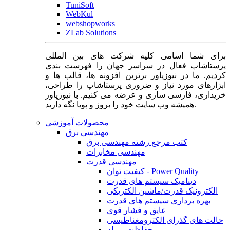
TuniSoft
WebKul
webshopworks
ZLab Solutions
برای شما اسامی کلیه شرکت های بین المللی
پرستاشاپ فعال در سراسر جهان را فهرست بندی
کردیم. ما در نیوزپاور برترین افزونه ها، قالب ها و
ابزارهای مورد نیاز و ضروری پرستاشاپ را طراحی،
خریداری، فارسی سازی و عرضه می کنیم. با نیوزپاور
همیشه وب سایت خود را بروز و پویا نگه دارید.
محصولات آموزشی
مهندسی برق
کتب مرجع رشته مهندسی برق
مهندسی مخابرات
مهندسی قدرت
کیفیت توان - Power Quality
دینامیک سیستم های قدرت
الکترونیک قدرت/ماشین الکتریکی
بهره برداری سیستم های قدرت
عایق و فشار قوی
حالت های گذرای الکترومغناطیسی
حفاظت و رله