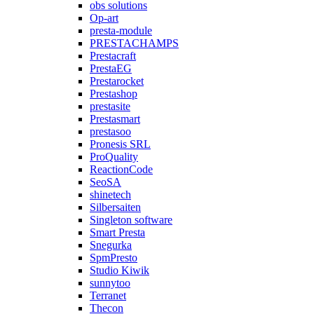
obs solutions
Op-art
presta-module
PRESTACHAMPS
Prestacraft
PrestaEG
Prestarocket
Prestashop
prestasite
Prestasmart
prestasoo
Pronesis SRL
ProQuality
ReactionCode
SeoSA
shinetech
Silbersaiten
Singleton software
Smart Presta
Snegurka
SpmPresto
Studio Kiwik
sunnytoo
Terranet
Thecon