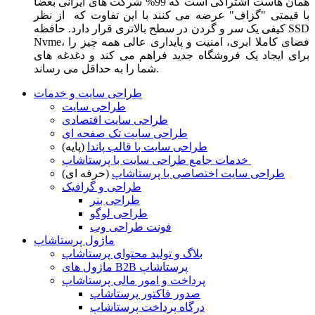
همان هاست اشتراکی است که 99% شرکت های ایرانی بعضا
با قیمتی "گزاف" عرضه می کنند با این تفاوت که از نظر
کیفی یک سر و گردن در سطح بالاتری قرار دارد. حافظه SSD
Nvme، فضای کاملا ابری، امنیت و پایداری عالی همه چیز را
برای ایجاد یک فروشگاه جدید فراهم می کند و دغدغه های
شما را به حداقل می رساند.
طراحی سایت و خدمات
طراحی سایت
طراحی سایت اقتصادی
طراحی سایت تک صفحه ای
طراحی سایت با قالب پاندا
(پایه)
خدمات جامع طراحی سایت با پرستاشاپ
طراحی سایت اختصاصی با پرستاشاپ
(حرفه ای)
طراحی و گرافیک
طراحی بنر
طراحی لوگو
فونت طراحی وب
ماژول پرستاشاپ
بلاگ و تولید محتوای پرستاشاپ
ماژول های B2B پرستاشاپ
پرداخت و امور مالی پرستاشاپ
صدور فاکتور پرستاشاپ
درگاه پرداخت پرستاشاپ