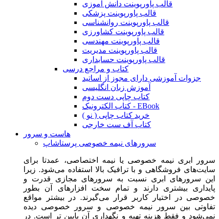
قالب پاورپوینت دانش آموزی
قالب پاورپوینت پزشکی
قالب پاورپوینت روانشناسی
قالب پاورپوینت کشاورزی
قالب پاورپوینت مهندسی
قالب پاورپوینت مدیریت
قالب پاورپوینت حسابداری
کتاب و مراجع درسی
جزوات آموزشی دارای مجوز از اساتید
آموزش زبان انگلیسی
کتاب چاپی دست دوم
کتاب الکترونیک - EBook
خرید کتاب چاپی ( نو )
کتاب آف ست خارجی
هاست و سرور
سرورهای نیمه خصوصی پرستاشاپ
سرور ابری نیمه خصوصی یا نیمه اختصاصی، عمدتا برای
سایت‌های فروشگاهی و با ترافیک بالا استفاده می‌شود. زیرا
این سرورهای ابری نسبت به سرورهای مجازی قدرت و
پایداری بیشتری دارند و تمام سخت افزارهای آن بطور
خصوصی در اختیار کاربر قرار می‌گیرند. در بیشتر مواقع
تفاوتی بین سرور نیمه خصوصی و سرور خصوصی دیده
نمی‌شود و فقط هزینه تهیه و نگهداری آن پایین تر است. در