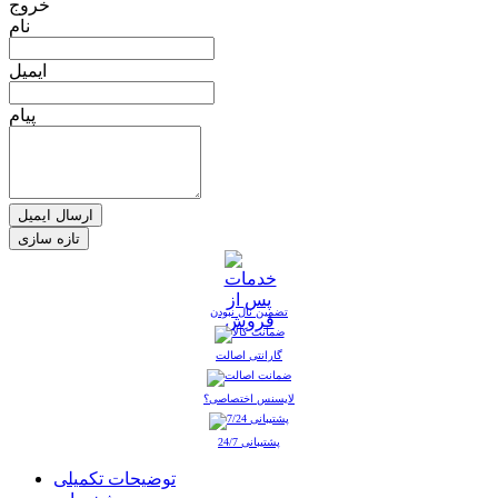
خروج
نام
ایمیل
پیام
ارسال ایمیل
تضمین نال نبودن
گارانتی اصالت
لایسنس اختصاصی؟
پشتیبانی 24/7
توضیحات تکمیلی