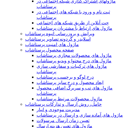
ماژولهای اشتراک‌ گذاری شبکه اجتماعی در
پرستاشاپ
ثبت نام و ورود با شبکه های اجتماعی در
پرستاشاپ
چت آنلاین از طریق شبکه های اجتماعی
ماژول های ارتباط با مشتریان پرستاشاپ
ویرایش و بروزرسانی انبوه پرستاشاپ
اسلایدر و گردونه تصاویر پرستاشاپ
ماژول های امنیت پرستاشاپ
صفحه محصول پرستاشاپ
ماژول های محصولات مجازی پرستاشاپ
ماژول های درج محتوا و ویدیو پرستاشاپ
ماژول های ترکیبات و سفارشی سازی
پرستاشاپ
درج لوگو و برچسب پرستاشاپ
ابعاد محصول و درج سایز پرستاشاپ
ماژول های تب و سربرگ اضافی محصول
پرستاشاپ
ماژول محصولات مرتبط پرستاشاپ
حامل، روش ارسال و تدارکات پرستاشاپ
مدیریت موجودی و انبار
ماژول های آماده سازی و ارسال در پرستاشاپ
تعیین زمان ارسال مرسولات
ماژول های تعیین هزینه ارسال