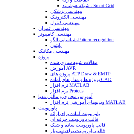
شبکه هوشمند - Smart Grid
مهندسی پزشکی
مهندسی الکترونیک
مهندسی کنترل
مهندسی عمران
مهندسی کامپیوتر
شناسایی الگو-Pattern recognition
پایتون
مهندسی مکانیک
پروژه
مقالات شبیه سازی شده
آموزش AVR
پروژه های ATP Draw & EMTP
پروژه ها و مدل های آماده CAD
نرم افزار MATLAB
نرم افزار Proteus
آموزش مجازی و مالتی مدیا
ویدیوهای آموزشی نرم افزار MATLAB
پاورپوینت
پاورپوینت آماده برای ارائه
قالب پاورپوینت حرفه ای
قالب پاورپوینت ساده و شیک
قالب پاورپوینت برای سمینار