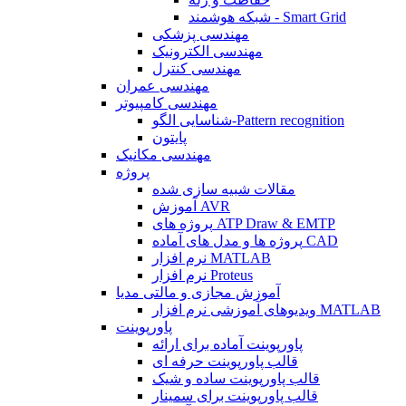
شبکه هوشمند - Smart Grid
مهندسی پزشکی
مهندسی الکترونیک
مهندسی کنترل
مهندسی عمران
مهندسی کامپیوتر
شناسایی الگو-Pattern recognition
پایتون
مهندسی مکانیک
پروژه
مقالات شبیه سازی شده
آموزش AVR
پروژه های ATP Draw & EMTP
پروژه ها و مدل های آماده CAD
نرم افزار MATLAB
نرم افزار Proteus
آموزش مجازی و مالتی مدیا
ویدیوهای آموزشی نرم افزار MATLAB
پاورپوینت
پاورپوینت آماده برای ارائه
قالب پاورپوینت حرفه ای
قالب پاورپوینت ساده و شیک
قالب پاورپوینت برای سمینار