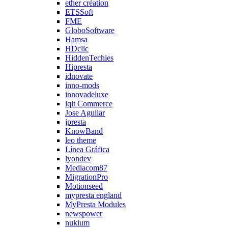
ether création
ETSSoft
FME
GloboSoftware
Hamsa
HDclic
HiddenTechies
Hipresta
idnovate
inno-mods
innovadeluxe
iqit Commerce
Jose Aguilar
jpresta
KnowBand
leo theme
Línea Gráfica
lyondev
Mediacom87
MigrationPro
Motionseed
mypresta england
MyPresta Modules
newspower
nukium