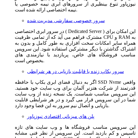
نیوزپاور تنوع بینظیری از سرورهای ابری نیمه خصوصی یا
نیمه اختصاصی ارائه شده است.
سرور خصوصی سفارشی مدیریت شده
در سرور ابری اختصاصی ( Dedicated Server ) این امکان برای
مشترک فراهم می آید که از تمامی ظرفیت CPU و RAM به
همراه سایر امکانات سخت افزاری به طور کامل و بدون به
اشتراک گذاشتن با دیگر مشترکین استفاده شود. این سرویس
مناسب فروشگاه های خاص، پربازدید با نیازمندی های
بخصوص است.
سرور بکاپ زنده با قابلیت بازیابی در هر شرایطی
اگر به دنبال فضای ابری بکاپ با حافظه SSD Nvme واقعی
قدرتمند از شرکت هتزنر آلمان برای وب سایت خود هستید.
این سرویس مناسب شماست. یک نسخه زنده از وب سایت
شما در این سرویس قرار می گیرد و در هر شرایطی قابلیت
بازیابی و اتصال نیم سرور به این فضا وجود دارد.
پلن های میزبانی اقتصادی نیوزپاور
این سرویس مناسب فروشگاه ها و وب سایت های تازه
تاسیس و کم بازدید است. این سرویس از نظر فنی مشابه