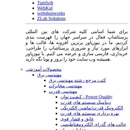
TuniSoft
WebKul
webshopworks
ZLab Solutions
برای شما اسامی کلیه شرکت های بین المللی
پرستاشاپ فعال در سراسر جهان را فهرست بندی
کردیم. ما در نیوزپاور برترین افزونه ها، قالب ها و
ابزارهای مورد نیاز و ضروری پرستاشاپ را طراحی،
خریداری، فارسی سازی و عرضه می کنیم. با نیوزپاور
همیشه وب سایت خود را بروز و پویا نگه دارید.
محصولات آموزشی
مهندسی برق
کتب مرجع رشته مهندسی برق
مهندسی مخابرات
مهندسی قدرت
کیفیت توان - Power Quality
دینامیک سیستم های قدرت
الکترونیک قدرت/ماشین الکتریکی
بهره برداری سیستم های قدرت
عایق و فشار قوی
حالت های گذرای الکترومغناطیسی
حفاظت و رله