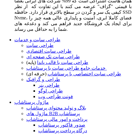
همان هاست اشتراکی است که 99% شرکت های ایرانی بعضا
با قیمتی "گزاف" عرضه می کنند با این تفاوت که از نظر
کیفی یک سر و گردن در سطح بالاتری قرار دارد. حافظه SSD
Nvme، فضای کاملا ابری، امنیت و پایداری عالی همه چیز را
برای ایجاد یک فروشگاه جدید فراهم می کند و دغدغه های
شما را به حداقل می رساند.
طراحی سایت و خدمات
طراحی سایت
طراحی سایت اقتصادی
طراحی سایت تک صفحه ای
طراحی سایت با قالب پاندا
(پایه)
خدمات جامع طراحی سایت با پرستاشاپ
طراحی سایت اختصاصی با پرستاشاپ
(حرفه ای)
طراحی و گرافیک
طراحی بنر
طراحی لوگو
فونت طراحی وب
ماژول پرستاشاپ
بلاگ و تولید محتوای پرستاشاپ
ماژول های B2B پرستاشاپ
پرداخت و امور مالی پرستاشاپ
صدور فاکتور پرستاشاپ
درگاه پرداخت پرستاشاپ