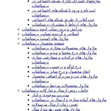
ماژولهای اشتراک‌ گذاری شبکه اجتماعی در
پرستاشاپ
ثبت نام و ورود با شبکه های اجتماعی در
پرستاشاپ
چت آنلاین از طریق شبکه های اجتماعی
ماژول های ارتباط با مشتریان پرستاشاپ
ویرایش و بروزرسانی انبوه پرستاشاپ
اسلایدر و گردونه تصاویر پرستاشاپ
ماژول های امنیت پرستاشاپ
صفحه محصول پرستاشاپ
ماژول های محصولات مجازی پرستاشاپ
ماژول های درج محتوا و ویدیو پرستاشاپ
ماژول های ترکیبات و سفارشی سازی
پرستاشاپ
درج لوگو و برچسب پرستاشاپ
ابعاد محصول و درج سایز پرستاشاپ
ماژول های تب و سربرگ اضافی محصول
پرستاشاپ
ماژول محصولات مرتبط پرستاشاپ
حامل، روش ارسال و تدارکات پرستاشاپ
مدیریت موجودی و انبار
ماژول های آماده سازی و ارسال در پرستاشاپ
تعیین زمان ارسال مرسولات
ماژول های تعیین هزینه ارسال