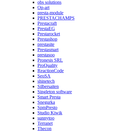
obs solutions
Op-art
presta-module
PRESTACHAMPS
Prestacraft
PrestaEG
Prestarocket
Prestashop
prestasite
Prestasmart
prestasoo
Pronesis SRL
ProQuality
ReactionCode
SeoSA
shinetech
Silbersaiten
Singleton software
Smart Presta
Snegurka
SpmPresto
Studio Kiwik
sunnytoo
Terranet
Thecon