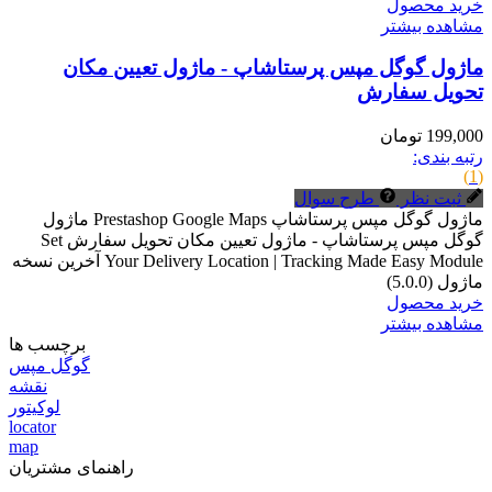
خرید محصول
مشاهده بیشتر
ماژول گوگل مپس پرستاشاپ - ماژول تعیین مکان
تحویل سفارش
199,000 تومان
رتبه بندی:
(1)
ثبت نظر
طرح سوال
ماژول گوگل مپس پرستاشاپ Prestashop Google Maps ماژول
گوگل مپس پرستاشاپ - ماژول تعیین مکان تحویل سفارش Set
Your Delivery Location | Tracking Made Easy Module آخرین نسخه
ماژول (5.0.0)
خرید محصول
مشاهده بیشتر
برچسب ها
گوگل مپس
نقشه
لوکیتور
locator
map
راهنمای مشتریان