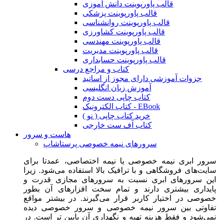
قالب پاورپوینت دانش آموزی
قالب پاورپوینت پزشکی
قالب پاورپوینت روانشناسی
قالب پاورپوینت کشاورزی
قالب پاورپوینت مهندسی
قالب پاورپوینت مدیریت
قالب پاورپوینت حسابداری
کتاب و مراجع درسی
جزوات آموزشی دارای مجوز از اساتید
آموزش زبان انگلیسی
کتاب چاپی دست دوم
کتاب الکترونیک - EBook
خرید کتاب چاپی ( نو )
کتاب آف ست خارجی
هاست و سرور
سرورهای نیمه خصوصی پرستاشاپ
سرور ابری نیمه خصوصی یا نیمه اختصاصی، عمدتا برای
سایت‌های فروشگاهی و با ترافیک بالا استفاده می‌شود. زیرا
این سرورهای ابری نسبت به سرورهای مجازی قدرت و
پایداری بیشتری دارند و تمام سخت افزارهای آن بطور
خصوصی در اختیار کاربر قرار می‌گیرند. در بیشتر مواقع
تفاوتی بین سرور نیمه خصوصی و سرور خصوصی دیده
نمی‌شود و فقط هزینه تهیه و نگهداری آن پایین تر است. در