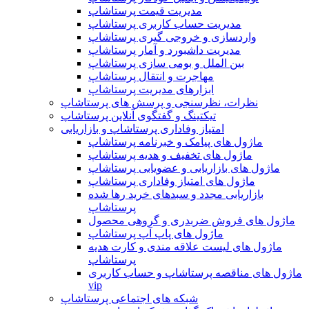
مدیریت قیمت پرستاشاپ
مدیریت حساب کاربری پرستاشاپ
واردسازی و خروجی گیری پرستاشاپ
مدیریت داشبورد و آمار پرستاشاپ
بین الملل و بومی سازی پرستاشاپ
مهاجرت و انتقال پرستاشاپ
ابزارهای مدیریت پرستاشاپ
نظرات، نظرسنجی و پرسش های پرستاشاپ
تیکتینگ و گفتگوی آنلاین پرستاشاپ
امتیاز وفاداری پرستاشاپ و بازاریابی
ماژول های پیامک و خبرنامه پرستاشاپ
ماژول های تخفیف و هدیه پرستاشاپ
ماژول های بازاریابی و عضویابی پرستاشاپ
ماژول های امتیاز وفاداری پرستاشاپ
بازاریابی مجدد و سبدهای خرید رها شده
پرستاشاپ
ماژول های فروش ضربدری و گروهی محصول
ماژول های پاپ آپ پرستاشاپ
ماژول های لیست علاقه مندی و کارت هدیه
پرستاشاپ
ماژول های مناقصه پرستاشاپ و حساب کاربری
vip
شبکه های اجتماعی پرستاشاپ