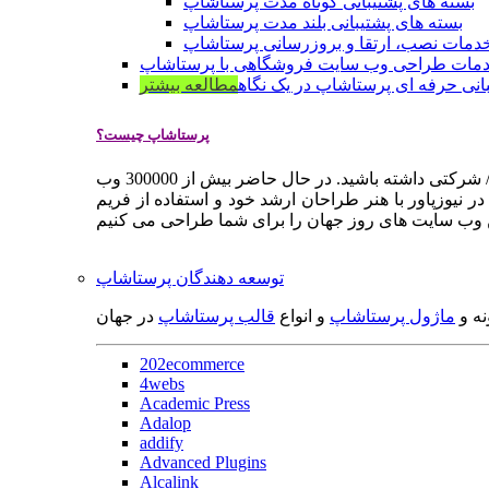
بسته های پشتیبانی کوتاه مدت پرستاشاپ
بسته های پشتیبانی بلند مدت پرستاشاپ
دمات نصب، ارتقا و بروزرسانی پرستاشاپ
مات طراحی وب سایت فروشگاهی با پرستاشاپ
انی حرفه ای پرستاشاپ در یک نگاه
مطالعه بیشتر
پرستاشاپ چیست؟
پرستاشاپ یک سیستم مدیریت وب سایت / فروشگاه آنلاین اپن سورس است که به شما کمک می کند به سرعت یک وب سایت فروشگاهی / شرکتی داشته باشید. در حال حاضر بیش از 300000 وب
 نیوزپاور با هنر طراحان ارشد خود و استفاده از فریم
توسعه دهندگان پرستاشاپ
نه و
ماژول پرستاشاپ
و انواع
قالب پرستاشاپ
در جهان
202ecommerce
4webs
Academic Press
Adalop
addify
Advanced Plugins
Alcalink