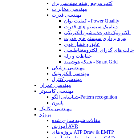
کتب مرجع رشته مهندسی برق
مهندسی مخابرات
مهندسی قدرت
کیفیت توان - Power Quality
دینامیک سیستم های قدرت
الکترونیک قدرت/ماشین الکتریکی
بهره برداری سیستم های قدرت
عایق و فشار قوی
حالت های گذرای الکترومغناطیسی
حفاظت و رله
شبکه هوشمند - Smart Grid
مهندسی پزشکی
مهندسی الکترونیک
مهندسی کنترل
مهندسی عمران
مهندسی کامپیوتر
شناسایی الگو-Pattern recognition
پایتون
مهندسی مکانیک
پروژه
مقالات شبیه سازی شده
آموزش AVR
پروژه های ATP Draw & EMTP
پروژه ها و مدل های آماده CAD