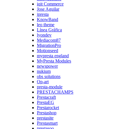
iqit Commerce
Jose Aguilar
jpresta
KnowBand
leo theme
Línea Gráfica
lyondev
Mediacom87
MigrationPro
Motionseed
mypresta england
MyPresta Modules
newspower
nukium
obs solutions
Op-art
presta-module
PRESTACHAMPS
Prestacraft
PrestaEG
Prestarocket
Prestashop
prestasite
Prestasmart
prestasoo