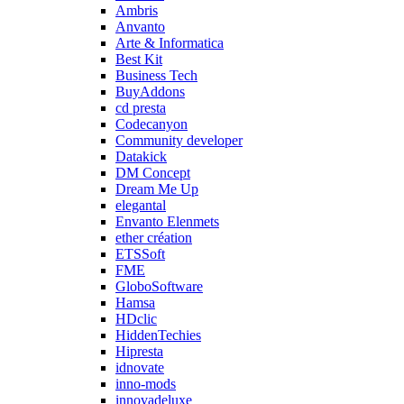
Ambris
Anvanto
Arte & Informatica
Best Kit
Business Tech
BuyAddons
cd presta
Codecanyon
Community developer
Datakick
DM Concept
Dream Me Up
elegantal
Envanto Elenmets
ether création
ETSSoft
FME
GloboSoftware
Hamsa
HDclic
HiddenTechies
Hipresta
idnovate
inno-mods
innovadeluxe