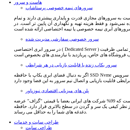
هاست و سرور
سرورهای نیمه خصوصی پرستاشاپ
سبت به سرورهای مجازی قدرت و پایداری بیشتری دارند و تمام
می‌شود و فقط هزینه تهیه و نگهداری آن پایین تر است. در
سرور خصوصی سفارشی مدیریت شده
در سرور ابری اختصاصی ( Dedicated Server ) این امکان برای مشترک فراهم می آید که از تمامی ظرفیت CPU و RAM به همراه سایر امکانات سخت افزاری به طور کامل و بدون به اشتراک گذاشتن با
سرور بکاپ زنده با قابلیت بازیابی در هر شرایطی
اگر به دنبال فضای ابری بکاپ با حافظه SSD Nvme واقعی قدرتمند از شرکت هتزنر آلمان برای وب سایت خود هستید. این سرویس مناسب شماست. یک نسخه زنده از وب سایت شما در این سرویس
پلن های میزبانی اقتصادی نیوزپاور
این سرویس مناسب فروشگاه ها و وب سایت های تازه تاسیس و کم بازدید است. این سرویس از نظر فنی مشابه همان هاست اشتراکی است که 99% شرکت های ایرانی بعضا با قیمتی "گزاف" عرضه
 بالاتری قرار دارد. حافظه SSD Nvme، فضای کاملا ابری، امنیت و پایداری عالی همه چیز را برای ایجاد یک فروشگاه جدید فراهم می کند و
دغدغه های شما را به حداقل می رساند.
طراحی سایت و خدمات
طراحی سایت