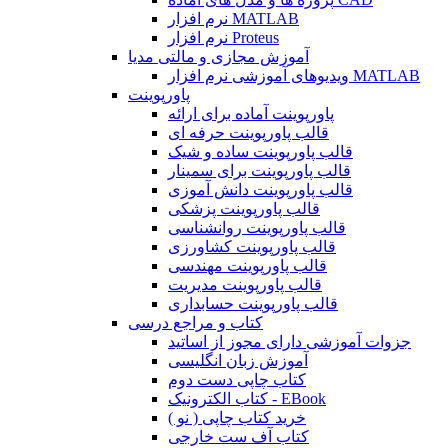
نرم افزار MATLAB
نرم افزار Proteus
آموزش مجازی و مالتی مدیا
ویدیوهای آموزشی نرم افزار MATLAB
پاورپوینت
پاورپوینت آماده برای ارائه
قالب پاورپوینت حرفه ای
قالب پاورپوینت ساده و شیک
قالب پاورپوینت برای سمینار
قالب پاورپوینت دانش آموزی
قالب پاورپوینت پزشکی
قالب پاورپوینت روانشناسی
قالب پاورپوینت کشاورزی
قالب پاورپوینت مهندسی
قالب پاورپوینت مدیریت
قالب پاورپوینت حسابداری
کتاب و مراجع درسی
جزوات آموزشی دارای مجوز از اساتید
آموزش زبان انگلیسی
کتاب چاپی دست دوم
کتاب الکترونیک - EBook
خرید کتاب چاپی ( نو )
کتاب آف ست خارجی