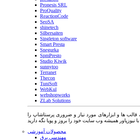
Pronesis SRL
ProQuality
ReactionCode
SeoSA
shinetech
Silbersaiten
Singleton software
Smart Presta
Snegurka
SpmPresto
Studio Kiwik
sunnytoo
Terranet
Thecon
TuniSoft
WebKul
webshopworks
ZLab Solutions
 قالب ها و ابزارهای مورد نیاز و ضروری پرستاشاپ را
محصولات آموزشی
مهندسی برق