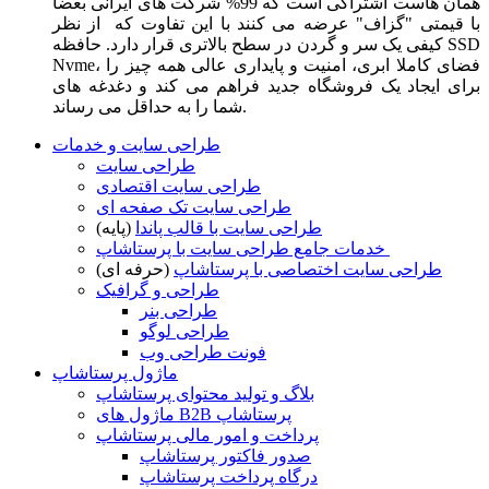
همان هاست اشتراکی است که 99% شرکت های ایرانی بعضا
با قیمتی "گزاف" عرضه می کنند با این تفاوت که از نظر
کیفی یک سر و گردن در سطح بالاتری قرار دارد. حافظه SSD
Nvme، فضای کاملا ابری، امنیت و پایداری عالی همه چیز را
برای ایجاد یک فروشگاه جدید فراهم می کند و دغدغه های
شما را به حداقل می رساند.
طراحی سایت و خدمات
طراحی سایت
طراحی سایت اقتصادی
طراحی سایت تک صفحه ای
طراحی سایت با قالب پاندا
(پایه)
خدمات جامع طراحی سایت با پرستاشاپ
طراحی سایت اختصاصی با پرستاشاپ
(حرفه ای)
طراحی و گرافیک
طراحی بنر
طراحی لوگو
فونت طراحی وب
ماژول پرستاشاپ
بلاگ و تولید محتوای پرستاشاپ
ماژول های B2B پرستاشاپ
پرداخت و امور مالی پرستاشاپ
صدور فاکتور پرستاشاپ
درگاه پرداخت پرستاشاپ