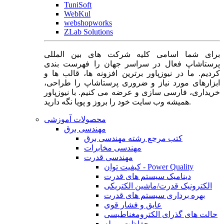
TuniSoft
WebKul
webshopworks
ZLab Solutions
برای شما اسامی کلیه شرکت های بین المللی
پرستاشاپ فعال در سراسر جهان را فهرست بندی
کردیم. ما در نیوزپاور برترین افزونه ها، قالب ها و
ابزارهای مورد نیاز و ضروری پرستاشاپ را طراحی،
خریداری، فارسی سازی و عرضه می کنیم. با نیوزپاور
همیشه وب سایت خود را بروز و پویا نگه دارید.
محصولات آموزشی
مهندسی برق
کتب مرجع رشته مهندسی برق
مهندسی مخابرات
مهندسی قدرت
کیفیت توان - Power Quality
دینامیک سیستم های قدرت
الکترونیک قدرت/ماشین الکتریکی
بهره برداری سیستم های قدرت
عایق و فشار قوی
حالت های گذرای الکترومغناطیسی
حفاظت و رله