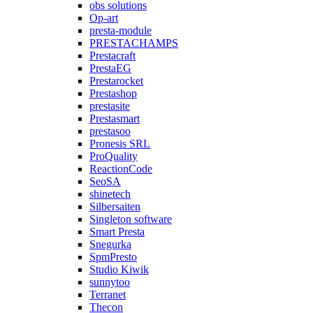
obs solutions
Op-art
presta-module
PRESTACHAMPS
Prestacraft
PrestaEG
Prestarocket
Prestashop
prestasite
Prestasmart
prestasoo
Pronesis SRL
ProQuality
ReactionCode
SeoSA
shinetech
Silbersaiten
Singleton software
Smart Presta
Snegurka
SpmPresto
Studio Kiwik
sunnytoo
Terranet
Thecon