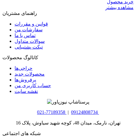
خرید محصول
مشاهده بیشتر
راهنمای مشتریان
قوانین و مقررات
سفارشات من
تماس با ما
سوالات متداول
تیکت پشتیبانی
کاتالوگ محصولات
حراجی‌ها
محصولات جدید
پرفروش‌ها
حساب کاربری من
نقشه سایت
021-77189358
|
09124808734
تهران، نارمک، میدان 48، کوچه شهید سیاوش، پلاک 16
شبکه های اجتماعی