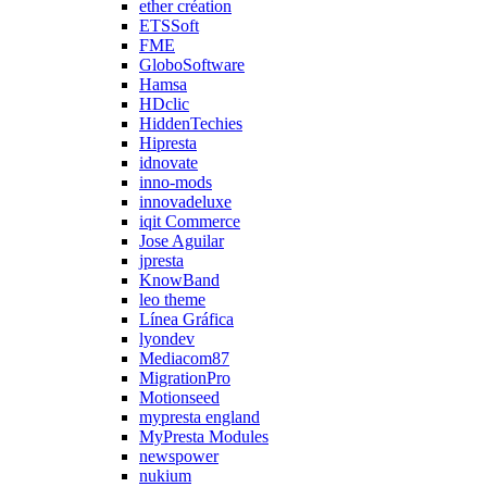
ether création
ETSSoft
FME
GloboSoftware
Hamsa
HDclic
HiddenTechies
Hipresta
idnovate
inno-mods
innovadeluxe
iqit Commerce
Jose Aguilar
jpresta
KnowBand
leo theme
Línea Gráfica
lyondev
Mediacom87
MigrationPro
Motionseed
mypresta england
MyPresta Modules
newspower
nukium