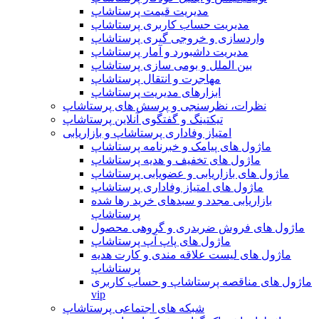
مدیریت قیمت پرستاشاپ
مدیریت حساب کاربری پرستاشاپ
واردسازی و خروجی گیری پرستاشاپ
مدیریت داشبورد و آمار پرستاشاپ
بین الملل و بومی سازی پرستاشاپ
مهاجرت و انتقال پرستاشاپ
ابزارهای مدیریت پرستاشاپ
نظرات، نظرسنجی و پرسش های پرستاشاپ
تیکتینگ و گفتگوی آنلاین پرستاشاپ
امتیاز وفاداری پرستاشاپ و بازاریابی
ماژول های پیامک و خبرنامه پرستاشاپ
ماژول های تخفیف و هدیه پرستاشاپ
ماژول های بازاریابی و عضویابی پرستاشاپ
ماژول های امتیاز وفاداری پرستاشاپ
بازاریابی مجدد و سبدهای خرید رها شده
پرستاشاپ
ماژول های فروش ضربدری و گروهی محصول
ماژول های پاپ آپ پرستاشاپ
ماژول های لیست علاقه مندی و کارت هدیه
پرستاشاپ
ماژول های مناقصه پرستاشاپ و حساب کاربری
vip
شبکه های اجتماعی پرستاشاپ