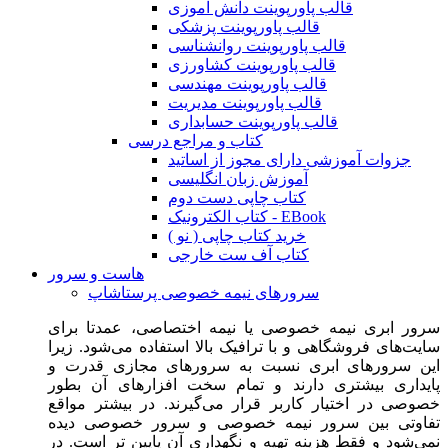
قالب پاورپوینت دانش آموزی
قالب پاورپوینت پزشکی
قالب پاورپوینت روانشناسی
قالب پاورپوینت کشاورزی
قالب پاورپوینت مهندسی
قالب پاورپوینت مدیریت
قالب پاورپوینت حسابداری
کتاب و مراجع درسی
جزوات آموزشی دارای مجوز از اساتید
آموزش زبان انگلیسی
کتاب چاپی دست دوم
کتاب الکترونیک - EBook
خرید کتاب چاپی ( نو )
کتاب آف ست خارجی
هاست و سرور
سرورهای نیمه خصوصی پرستاشاپ
سرور ابری نیمه خصوصی یا نیمه اختصاصی، عمدتا برای
سایت‌های فروشگاهی و با ترافیک بالا استفاده می‌شود. زیرا
این سرورهای ابری نسبت به سرورهای مجازی قدرت و
پایداری بیشتری دارند و تمام سخت افزارهای آن بطور
خصوصی در اختیار کاربر قرار می‌گیرند. در بیشتر مواقع
تفاوتی بین سرور نیمه خصوصی و سرور خصوصی دیده
نمی‌شود و فقط هزینه تهیه و نگهداری آن پایین تر است. در