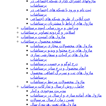
ماژولهای اشتراک‌ گذاری شبکه اجتماعی در
پرستاشاپ
ثبت نام و ورود با شبکه های اجتماعی در
پرستاشاپ
چت آنلاین از طریق شبکه های اجتماعی
ماژول های ارتباط با مشتریان پرستاشاپ
ویرایش و بروزرسانی انبوه پرستاشاپ
اسلایدر و گردونه تصاویر پرستاشاپ
ماژول های امنیت پرستاشاپ
صفحه محصول پرستاشاپ
ماژول های محصولات مجازی پرستاشاپ
ماژول های درج محتوا و ویدیو پرستاشاپ
ماژول های ترکیبات و سفارشی سازی
پرستاشاپ
درج لوگو و برچسب پرستاشاپ
ابعاد محصول و درج سایز پرستاشاپ
ماژول های تب و سربرگ اضافی محصول
پرستاشاپ
ماژول محصولات مرتبط پرستاشاپ
حامل، روش ارسال و تدارکات پرستاشاپ
مدیریت موجودی و انبار
ماژول های آماده سازی و ارسال در پرستاشاپ
تعیین زمان ارسال مرسولات
ماژول های تعیین هزینه ارسال