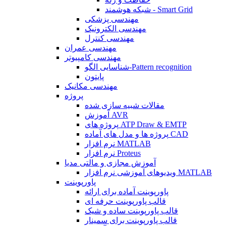
شبکه هوشمند - Smart Grid
مهندسی پزشکی
مهندسی الکترونیک
مهندسی کنترل
مهندسی عمران
مهندسی کامپیوتر
شناسایی الگو-Pattern recognition
پایتون
مهندسی مکانیک
پروژه
مقالات شبیه سازی شده
آموزش AVR
پروژه های ATP Draw & EMTP
پروژه ها و مدل های آماده CAD
نرم افزار MATLAB
نرم افزار Proteus
آموزش مجازی و مالتی مدیا
ویدیوهای آموزشی نرم افزار MATLAB
پاورپوینت
پاورپوینت آماده برای ارائه
قالب پاورپوینت حرفه ای
قالب پاورپوینت ساده و شیک
قالب پاورپوینت برای سمینار