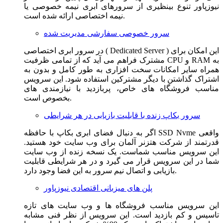
نیوزپاور تنوع بینظیری از سرورهای ابری نیمه خصوصی یا
نیمه اختصاصی ارائه شده است.
سرور خصوصی سفارشی مدیریت شده
در سرور ابری اختصاصی ( Dedicated Server ) این امکان برای
مشترک فراهم می آید که از تمامی ظرفیت CPU و RAM به
همراه سایر امکانات سخت افزاری به طور کامل و بدون به
اشتراک گذاشتن با دیگر مشترکین استفاده شود. این سرویس
مناسب فروشگاه های خاص، پربازدید با نیازمندی های
بخصوص است.
سرور بکاپ زنده با قابلیت بازیابی در هر شرایطی
اگر به دنبال فضای ابری بکاپ با حافظه SSD Nvme واقعی
قدرتمند از شرکت هتزنر آلمان برای وب سایت خود هستید.
این سرویس مناسب شماست. یک نسخه زنده از وب سایت
شما در این سرویس قرار می گیرد و در هر شرایطی قابلیت
بازیابی و اتصال نیم سرور به این فضا وجود دارد.
پلن های میزبانی اقتصادی نیوزپاور
این سرویس مناسب فروشگاه ها و وب سایت های تازه
تاسیس و کم بازدید است. این سرویس از نظر فنی مشابه