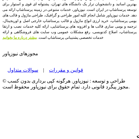
بهترین اساتید و دانشجویان تراز یک دانشگاه های تهران، پشتوانه ای قوی و استوار برای
توسعه پرستاشاپ در ایران است.
نیوزپاور، خدمات متنوعی در زمینه پرستاشاپ ارائه می
دهد. خدمات نیوزپاور شامل انجام کلیه امور طراحی و گرافیک، طراحی ماژول و قالب های
بومی پرستاشاپ، خرید ارزی انواع ماژول و قالب پرستاشاپ خارجی اصل و اوریجینال،
ترجمه و بومی سازی قالب ها و افزونه های پرستاشاپی، ارائه کلیه خدمات نصب و ارتقا
پرستاشاپ، اصلاح کدنویسی، رفع مشکلات عمومی وب سایت های فروشگاهی و ارائه
خدمات تخصصی پشتیبانی پرستاشاپ است.
بیشتر درباره ما بخوانید
مجوزهای نیوزپاور
قوانین و مقررات
|
سوالات متداول
© طراحی و توسعه : نیوزپاور. هرگونه کپی برداری بدون کسب
مجوز پیگرد قانونی دارد. تمام حقوق برای نیوزپاور محفوظ است.