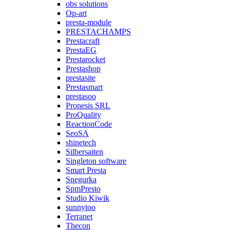
obs solutions
Op-art
presta-module
PRESTACHAMPS
Prestacraft
PrestaEG
Prestarocket
Prestashop
prestasite
Prestasmart
prestasoo
Pronesis SRL
ProQuality
ReactionCode
SeoSA
shinetech
Silbersaiten
Singleton software
Smart Presta
Snegurka
SpmPresto
Studio Kiwik
sunnytoo
Terranet
Thecon