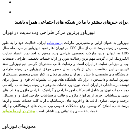
برای خبرهای بیشتر با ما در شبکه های اجتماعی همراه باشید.
نیوزپاور برترین مرکز طراحی وب سایت در تهران
نیوزپاور به عنوان اولین و معتبرترین مارکت
پرستاشاپ
ایران، فعالیت خود را به طور
رسمی در زمینه پرستاشاپ از سال 1390 در تهران آغاز نمود. نیوزپاور در خردادماه سال
1395 به عنوان اولین مارکت تخصصی طراحی وب، موفق به اخذ نماد اعتماد تجارت
الکترونیک ایران گردید. مهم ترین رسالت نیوزپاور ارائه خدمات تخصصی طراحی صفحات
وب و میزبانی سایت در ایران است و رضایت غالب مشتریان گرامی تیم نیوزپاور سند
تاییدی بر این ادعاست. بیش از پانزده سال حضور موفق نیوزپاور در زمینه طراحی
فروشگاه های تخصصی، با بیش از هزاران مشتری فعال در کنار تیمی متخصص متشکل از
بهترین اساتید و دانشجویان تراز یک دانشگاه های تهران، پشتوانه ای قوی و استوار برای
توسعه پرستاشاپ در ایران است.
نیوزپاور، خدمات متنوعی در زمینه پرستاشاپ ارائه می
دهد. خدمات نیوزپاور شامل انجام کلیه امور طراحی و گرافیک، طراحی ماژول و قالب های
بومی پرستاشاپ، خرید ارزی انواع ماژول و قالب پرستاشاپ خارجی اصل و اوریجینال،
ترجمه و بومی سازی قالب ها و افزونه های پرستاشاپی، ارائه کلیه خدمات نصب و ارتقا
پرستاشاپ، اصلاح کدنویسی، رفع مشکلات عمومی وب سایت های فروشگاهی و ارائه
خدمات تخصصی پشتیبانی پرستاشاپ است.
بیشتر درباره ما بخوانید
مجوزهای نیوزپاور