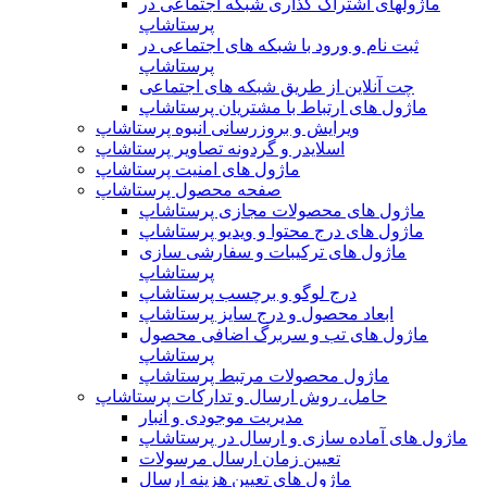
ماژولهای اشتراک‌ گذاری شبکه اجتماعی در
پرستاشاپ
ثبت نام و ورود با شبکه های اجتماعی در
پرستاشاپ
چت آنلاین از طریق شبکه های اجتماعی
ماژول های ارتباط با مشتریان پرستاشاپ
ویرایش و بروزرسانی انبوه پرستاشاپ
اسلایدر و گردونه تصاویر پرستاشاپ
ماژول های امنیت پرستاشاپ
صفحه محصول پرستاشاپ
ماژول های محصولات مجازی پرستاشاپ
ماژول های درج محتوا و ویدیو پرستاشاپ
ماژول های ترکیبات و سفارشی سازی
پرستاشاپ
درج لوگو و برچسب پرستاشاپ
ابعاد محصول و درج سایز پرستاشاپ
ماژول های تب و سربرگ اضافی محصول
پرستاشاپ
ماژول محصولات مرتبط پرستاشاپ
حامل، روش ارسال و تدارکات پرستاشاپ
مدیریت موجودی و انبار
ماژول های آماده سازی و ارسال در پرستاشاپ
تعیین زمان ارسال مرسولات
ماژول های تعیین هزینه ارسال