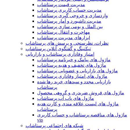
مدیریت قیمت پرستاشاپ
مدیریت حساب کاربری پرستاشاپ
واردسازی و خروجی گیری پرستاشاپ
مدیریت داشبورد و آمار پرستاشاپ
بین الملل و بومی سازی پرستاشاپ
مهاجرت و انتقال پرستاشاپ
ابزارهای مدیریت پرستاشاپ
نظرات، نظرسنجی و پرسش های پرستاشاپ
تیکتینگ و گفتگوی آنلاین پرستاشاپ
امتیاز وفاداری پرستاشاپ و بازاریابی
ماژول های پیامک و خبرنامه پرستاشاپ
ماژول های تخفیف و هدیه پرستاشاپ
ماژول های بازاریابی و عضویابی پرستاشاپ
ماژول های امتیاز وفاداری پرستاشاپ
بازاریابی مجدد و سبدهای خرید رها شده
پرستاشاپ
ماژول های فروش ضربدری و گروهی محصول
ماژول های پاپ آپ پرستاشاپ
ماژول های لیست علاقه مندی و کارت هدیه
پرستاشاپ
ماژول های مناقصه پرستاشاپ و حساب کاربری
vip
شبکه های اجتماعی پرستاشاپ