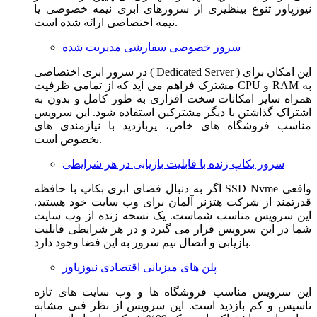
نیوزپاور تنوع بینظیری از سرورهای ابری نیمه خصوصی یا
نیمه اختصاصی ارائه شده است.
سرور خصوصی سفارشی مدیریت شده
در سرور ابری اختصاصی ( Dedicated Server ) این امکان برای
مشترک فراهم می آید که از تمامی ظرفیت CPU و RAM به
همراه سایر امکانات سخت افزاری به طور کامل و بدون به
اشتراک گذاشتن با دیگر مشترکین استفاده شود. این سرویس
مناسب فروشگاه های خاص، پربازدید با نیازمندی های
بخصوص است.
سرور بکاپ زنده با قابلیت بازیابی در هر شرایطی
اگر به دنبال فضای ابری بکاپ با حافظه SSD Nvme واقعی
قدرتمند از شرکت هتزنر آلمان برای وب سایت خود هستید.
این سرویس مناسب شماست. یک نسخه زنده از وب سایت
شما در این سرویس قرار می گیرد و در هر شرایطی قابلیت
بازیابی و اتصال نیم سرور به این فضا وجود دارد.
پلن های میزبانی اقتصادی نیوزپاور
این سرویس مناسب فروشگاه ها و وب سایت های تازه
تاسیس و کم بازدید است. این سرویس از نظر فنی مشابه