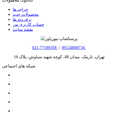
کاتالوگ محصولات
حراجی‌ها
محصولات جدید
پرفروش‌ها
حساب کاربری من
نقشه سایت
021-77189358
|
09124808734
تهران، نارمک، میدان 48، کوچه شهید سیاوش، پلاک 16
شبکه های اجتماعی