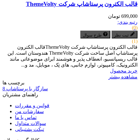
قالب الکترون پرستاشاپ شرکت ThemeVolty
699,000 تومان
رتبه بندی:
(0)
ثبت نظر
طرح سوال
(1)
قالب الکترون پرستاشاپ شرکت ThemeVoltyقالب الکترون
پرستاشاپ اصل ساخت شرکت ThemeVolty هندوستان است. این
قالب ریسپانسیو، انعطاف پذیر و هوشمند ابرای موضوعاتی مانند
الکترونیک، کامپیوتر، لوازم جانبی، های تِک ، موبایل، مد و...
خرید محصول
مشاهده بیشتر
برچسب ها
سازگار با پرستاشاپ 8
راهنمای مشتریان
قوانین و مقررات
سفارشات من
تماس با ما
سوالات متداول
تیکت پشتیبانی