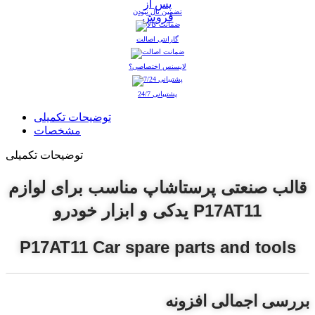
تضمین نال نبودن
گارانتی اصالت
لایسنس اختصاصی؟
پشتیبانی 24/7
توضیحات تکمیلی
مشخصات
توضیحات تکمیلی
قالب صنعتی پرستاشاپ مناسب برای لوازم
یدکی و ابزار خودرو P17AT11
P17AT11 Car spare parts and tools
بررسی اجمالی افزونه