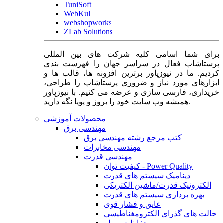
TuniSoft
WebKul
webshopworks
ZLab Solutions
برای شما اسامی کلیه شرکت های بین المللی
پرستاشاپ فعال در سراسر جهان را فهرست بندی
کردیم. ما در نیوزپاور برترین افزونه ها، قالب ها و
ابزارهای مورد نیاز و ضروری پرستاشاپ را طراحی،
خریداری، فارسی سازی و عرضه می کنیم. با نیوزپاور
همیشه وب سایت خود را بروز و پویا نگه دارید.
محصولات آموزشی
مهندسی برق
کتب مرجع رشته مهندسی برق
مهندسی مخابرات
مهندسی قدرت
کیفیت توان - Power Quality
دینامیک سیستم های قدرت
الکترونیک قدرت/ماشین الکتریکی
بهره برداری سیستم های قدرت
عایق و فشار قوی
حالت های گذرای الکترومغناطیسی
حفاظت و رله