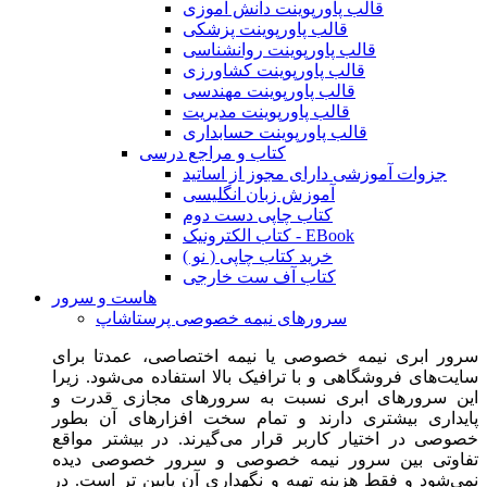
قالب پاورپوینت دانش آموزی
قالب پاورپوینت پزشکی
قالب پاورپوینت روانشناسی
قالب پاورپوینت کشاورزی
قالب پاورپوینت مهندسی
قالب پاورپوینت مدیریت
قالب پاورپوینت حسابداری
کتاب و مراجع درسی
جزوات آموزشی دارای مجوز از اساتید
آموزش زبان انگلیسی
کتاب چاپی دست دوم
کتاب الکترونیک - EBook
خرید کتاب چاپی ( نو )
کتاب آف ست خارجی
هاست و سرور
سرورهای نیمه خصوصی پرستاشاپ
سرور ابری نیمه خصوصی یا نیمه اختصاصی، عمدتا برای
سایت‌های فروشگاهی و با ترافیک بالا استفاده می‌شود. زیرا
این سرورهای ابری نسبت به سرورهای مجازی قدرت و
پایداری بیشتری دارند و تمام سخت افزارهای آن بطور
خصوصی در اختیار کاربر قرار می‌گیرند. در بیشتر مواقع
تفاوتی بین سرور نیمه خصوصی و سرور خصوصی دیده
نمی‌شود و فقط هزینه تهیه و نگهداری آن پایین تر است. در