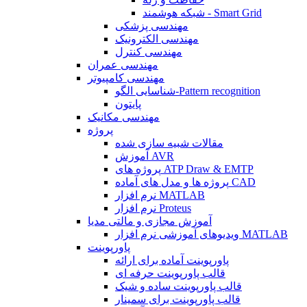
شبکه هوشمند - Smart Grid
مهندسی پزشکی
مهندسی الکترونیک
مهندسی کنترل
مهندسی عمران
مهندسی کامپیوتر
شناسایی الگو-Pattern recognition
پایتون
مهندسی مکانیک
پروژه
مقالات شبیه سازی شده
آموزش AVR
پروژه های ATP Draw & EMTP
پروژه ها و مدل های آماده CAD
نرم افزار MATLAB
نرم افزار Proteus
آموزش مجازی و مالتی مدیا
ویدیوهای آموزشی نرم افزار MATLAB
پاورپوینت
پاورپوینت آماده برای ارائه
قالب پاورپوینت حرفه ای
قالب پاورپوینت ساده و شیک
قالب پاورپوینت برای سمینار