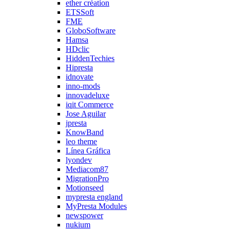
ether création
ETSSoft
FME
GloboSoftware
Hamsa
HDclic
HiddenTechies
Hipresta
idnovate
inno-mods
innovadeluxe
iqit Commerce
Jose Aguilar
jpresta
KnowBand
leo theme
Línea Gráfica
lyondev
Mediacom87
MigrationPro
Motionseed
mypresta england
MyPresta Modules
newspower
nukium