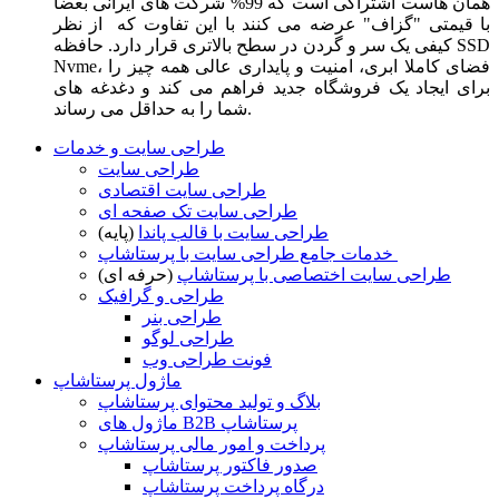
همان هاست اشتراکی است که 99% شرکت های ایرانی بعضا
با قیمتی "گزاف" عرضه می کنند با این تفاوت که از نظر
کیفی یک سر و گردن در سطح بالاتری قرار دارد. حافظه SSD
Nvme، فضای کاملا ابری، امنیت و پایداری عالی همه چیز را
برای ایجاد یک فروشگاه جدید فراهم می کند و دغدغه های
شما را به حداقل می رساند.
طراحی سایت و خدمات
طراحی سایت
طراحی سایت اقتصادی
طراحی سایت تک صفحه ای
طراحی سایت با قالب پاندا
(پایه)
خدمات جامع طراحی سایت با پرستاشاپ
طراحی سایت اختصاصی با پرستاشاپ
(حرفه ای)
طراحی و گرافیک
طراحی بنر
طراحی لوگو
فونت طراحی وب
ماژول پرستاشاپ
بلاگ و تولید محتوای پرستاشاپ
ماژول های B2B پرستاشاپ
پرداخت و امور مالی پرستاشاپ
صدور فاکتور پرستاشاپ
درگاه پرداخت پرستاشاپ