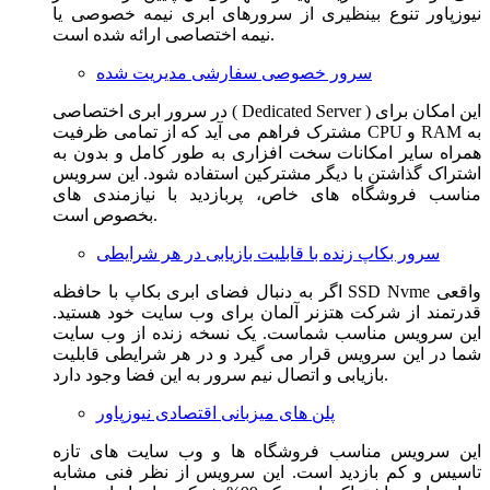
نیوزپاور تنوع بینظیری از سرورهای ابری نیمه خصوصی یا
نیمه اختصاصی ارائه شده است.
سرور خصوصی سفارشی مدیریت شده
در سرور ابری اختصاصی ( Dedicated Server ) این امکان برای
مشترک فراهم می آید که از تمامی ظرفیت CPU و RAM به
همراه سایر امکانات سخت افزاری به طور کامل و بدون به
اشتراک گذاشتن با دیگر مشترکین استفاده شود. این سرویس
مناسب فروشگاه های خاص، پربازدید با نیازمندی های
بخصوص است.
سرور بکاپ زنده با قابلیت بازیابی در هر شرایطی
اگر به دنبال فضای ابری بکاپ با حافظه SSD Nvme واقعی
قدرتمند از شرکت هتزنر آلمان برای وب سایت خود هستید.
این سرویس مناسب شماست. یک نسخه زنده از وب سایت
شما در این سرویس قرار می گیرد و در هر شرایطی قابلیت
بازیابی و اتصال نیم سرور به این فضا وجود دارد.
پلن های میزبانی اقتصادی نیوزپاور
این سرویس مناسب فروشگاه ها و وب سایت های تازه
تاسیس و کم بازدید است. این سرویس از نظر فنی مشابه