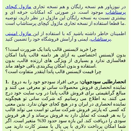
در نیوزپاور هم نسخه رایگان و هم نسخه تجاری
ماژول کپچای
پرستاشاپ
موجود است. در صورتی که امکانات حرفه ای و
بیشتری نسبت به نسخه رایگان این ماژول در نظر دارید، توصیه
ما قطعا استفاده از نسخه تجاری ماژول کپچای پرستاشاپ است.
اطمینان خاطر داشته باشید که با استفاده از این
ماژول امنیتی
، ایمنی و آرامش فروشگاه خود را تضمین کنید.
پرستاشاپ
چرا خرید لایسنس قالب پاندا یک ضرورت است!؟
بدون لایسنس اختصاصی به ازای هر دامنه قالب پاندا امکان
فعالسازی ندارد و بسیاری از ویژگی های ارزنده قالب، بدون
استفاده و بدون امکان پیکربندی باقی خواهد ماند.
چرا قیمت لایسنس قالب پاندا اینقدر متفاوت است؟
1. انحصارطلبی سودجویان:
برخی افراد سودجو خود را به دروغ
نماینده انحصاری فروش محصولات سانی تو معرفی می کنند و
مبالغ گرانقیمتی برای فروش قالب پاندا در وب سایت خود درج
می کنند. به اطلاع می رسانیم که شرکت سانی تو هیچگونه
نماینده انحصاری در ایران و در هیچ کجای جهان ندارد. بدین معنی
که کسی که پارتنر فروش شرکت سانی تو است می تواند قالب
را به هر قیمت که تمایل دارد به فروش برساند و از هر فروش
سودی را دریافت کند. این بازه سود حدود 30% متغیر است. اگر
شما امکان پرداخت دلاری با پی پال یا مستر کارت دارید می