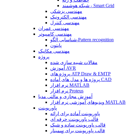
شبکه هوشمند - Smart Grid
مهندسی پزشکی
مهندسی الکترونیک
مهندسی کنترل
مهندسی عمران
مهندسی کامپیوتر
شناسایی الگو-Pattern recognition
پایتون
مهندسی مکانیک
پروژه
مقالات شبیه سازی شده
آموزش AVR
پروژه های ATP Draw & EMTP
پروژه ها و مدل های آماده CAD
نرم افزار MATLAB
نرم افزار Proteus
آموزش مجازی و مالتی مدیا
ویدیوهای آموزشی نرم افزار MATLAB
پاورپوینت
پاورپوینت آماده برای ارائه
قالب پاورپوینت حرفه ای
قالب پاورپوینت ساده و شیک
قالب پاورپوینت برای سمینار