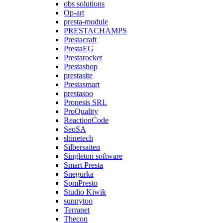
obs solutions
Op-art
presta-module
PRESTACHAMPS
Prestacraft
PrestaEG
Prestarocket
Prestashop
prestasite
Prestasmart
prestasoo
Pronesis SRL
ProQuality
ReactionCode
SeoSA
shinetech
Silbersaiten
Singleton software
Smart Presta
Snegurka
SpmPresto
Studio Kiwik
sunnytoo
Terranet
Thecon