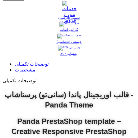
تضمین نال نبودن
گارانتی اصالت
لایسنس اختصاصی؟
پشتیبانی 24/7
توضیحات تکمیلی
مشخصات
توضیحات تکمیلی
قالب اوریجینال پاندا (سانی‌تو) پرستاشاپ -
Panda Theme
Panda PrestaShop template –
Creative Responsive PrestaShop