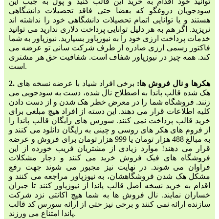
توانید خود اقدام به خرید این قالب کنید و پول به جیب این
سودجویان دروغگو که بعضا حتی فاقد تحصیلات دانشگاهی
هستند و یا توانایی اتمام تحصیلات دانشگاهی خود را نداشته اند
نریزید. اگر هم به هر دلیل توانایی پرداخت دلاری ندارید می توانید
خدمات پرداخت ارزی خود را به نیوزپاور بسپارید. نیوزپاور به شما
فاکتور رسمی ارزی صادره از طرف شرکت سانی تو عرضه می
کند. همه چیز در نیوزپاور شفاف است. شفافیت حق هر مشتری
است.
2. هکرها و نال فروش ها:
برخی افراد شیاد با عرضه نسخه های
هک شده قالب پاندا به اصطلاح نال شده، دست به سودجویی می
زنند. فروشگاه شما را در معرض خطر هک شدن و از دست دادن
کلیه اطلاعات قرار می دهند. این دسته از افراد هیچ مبلغی برای
خرید قالب پرداخت نمی کنند. سورس های رایگان قالب پاندا را
از فروم های هکر های روسی و چینی به رایگان دانلود می کنند و
به مبالغ 488 هزار تومان یا 999 هزار تومان برای فروش و عرضه
قرار می دهند! موارد زیادی از مشتریان فریب خورده از این
فروشگاه های فیک فروش خرید می کنند و دچار مشکلات
فراوان می شوند. در نهایت نیز مجبور می شوند جهت رفع
مشکل هک شدن فروشگاهشان، به نیوزپاور مراجعه می کنند و
اقدام به خرید نسخه اصل قالب پاندا از نیوزپاور کنند تا جبران
خساران نمایند. نال فروش ها به شما هیچ اکانتی نزد شرکت
سازنده ارائه نمی کنند و برخی نیز حتی از ارائه سورس کد قالب
پاندا امتناع می ورزند.