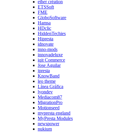
ether création
ETSSoft
FME
GloboSoftware
Hamsa
HDclic
HiddenTechies
Hipresta
idnovate
inno-mods
innovadeluxe
iqit Commerce
Jose Aguilar
jpresta
KnowBand
leo theme
Línea Gráfica
lyondev
Mediacom87
MigrationPro
Motionseed
mypresta england
MyPresta Modules
newspower
nukium