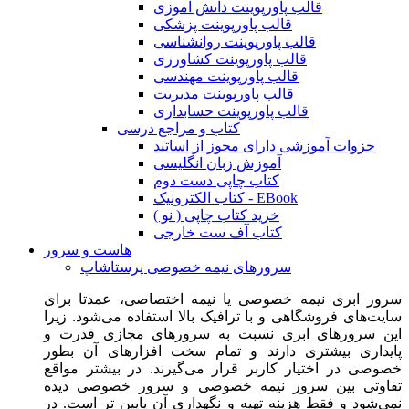
قالب پاورپوینت دانش آموزی
قالب پاورپوینت پزشکی
قالب پاورپوینت روانشناسی
قالب پاورپوینت کشاورزی
قالب پاورپوینت مهندسی
قالب پاورپوینت مدیریت
قالب پاورپوینت حسابداری
کتاب و مراجع درسی
جزوات آموزشی دارای مجوز از اساتید
آموزش زبان انگلیسی
کتاب چاپی دست دوم
کتاب الکترونیک - EBook
خرید کتاب چاپی ( نو )
کتاب آف ست خارجی
هاست و سرور
سرورهای نیمه خصوصی پرستاشاپ
سرور ابری نیمه خصوصی یا نیمه اختصاصی، عمدتا برای
سایت‌های فروشگاهی و با ترافیک بالا استفاده می‌شود. زیرا
این سرورهای ابری نسبت به سرورهای مجازی قدرت و
پایداری بیشتری دارند و تمام سخت افزارهای آن بطور
خصوصی در اختیار کاربر قرار می‌گیرند. در بیشتر مواقع
تفاوتی بین سرور نیمه خصوصی و سرور خصوصی دیده
نمی‌شود و فقط هزینه تهیه و نگهداری آن پایین تر است. در