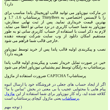
دارد؟
در مارکت نیوزپاور می توانید قالب اوریجینال پاندا مناسب برای
پرستاشاپ 1.6، 1.7 و ThirtyBees را با لایسنس اختصاصی به
بهترین قیمت خریداری نمایید. پس از ثبت نهایی سفارش،
نیوزپاور به شما حساب کاربری در نزد سانی تو اعطا می نماید.
لازم به ذکر است با استفاده از حساب کاربری سانی تو به طور
مستقیم امکان دانلود از وب سایت شرکت توسعه دهنده
خارجی قالب شما فراهم می شود.
نصب و پیکربندی اولیه قالب پاندا پس از خرید توسط نیوزپاور
هزینه دارد؟
خیر. در صورت تمایل خریدار نصب و پیکربندی اولیه قالب پاندا
پرستاشاپ به رایگان توسط تیم پشتیبانی نیوزپاور انجام می شود.
ضرورت استفاده از ماژول CAPTCHA پرستاشاپ؟
اگر از ایجاد حساب های جعلی در فروشگاه خود یا ارسال انبوه
پیام هایی با محتوایی عجیب یا بی معنی در بخش "تماس با ما"
کلافه شده اید، راه کار نیوزپاور برای شما استفاده از این
ماژول
یعنی ماژول کپچای پرستاشاپ است.
پرستاشاپ
توجه مهم )