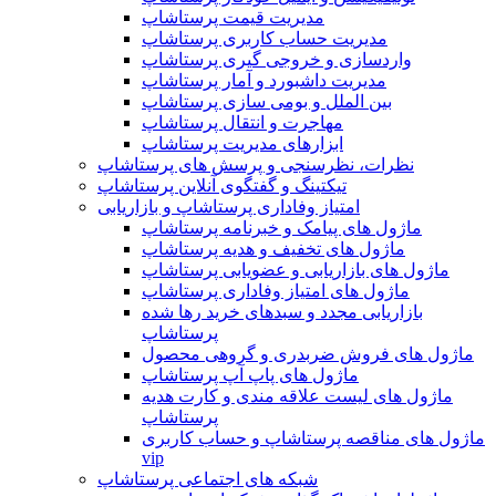
مدیریت قیمت پرستاشاپ
مدیریت حساب کاربری پرستاشاپ
واردسازی و خروجی گیری پرستاشاپ
مدیریت داشبورد و آمار پرستاشاپ
بین الملل و بومی سازی پرستاشاپ
مهاجرت و انتقال پرستاشاپ
ابزارهای مدیریت پرستاشاپ
نظرات، نظرسنجی و پرسش های پرستاشاپ
تیکتینگ و گفتگوی آنلاین پرستاشاپ
امتیاز وفاداری پرستاشاپ و بازاریابی
ماژول های پیامک و خبرنامه پرستاشاپ
ماژول های تخفیف و هدیه پرستاشاپ
ماژول های بازاریابی و عضویابی پرستاشاپ
ماژول های امتیاز وفاداری پرستاشاپ
بازاریابی مجدد و سبدهای خرید رها شده
پرستاشاپ
ماژول های فروش ضربدری و گروهی محصول
ماژول های پاپ آپ پرستاشاپ
ماژول های لیست علاقه مندی و کارت هدیه
پرستاشاپ
ماژول های مناقصه پرستاشاپ و حساب کاربری
vip
شبکه های اجتماعی پرستاشاپ