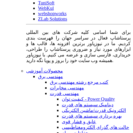
TuniSoft
WebKul
webshopworks
ZLab Solutions
برای شما اسامی کلیه شرکت های بین المللی
پرستاشاپ فعال در سراسر جهان را فهرست بندی
کردیم. ما در نیوزپاور برترین افزونه ها، قالب ها و
ابزارهای مورد نیاز و ضروری پرستاشاپ را طراحی،
خریداری، فارسی سازی و عرضه می کنیم. با نیوزپاور
همیشه وب سایت خود را بروز و پویا نگه دارید.
محصولات آموزشی
مهندسی برق
کتب مرجع رشته مهندسی برق
مهندسی مخابرات
مهندسی قدرت
کیفیت توان - Power Quality
دینامیک سیستم های قدرت
الکترونیک قدرت/ماشین الکتریکی
بهره برداری سیستم های قدرت
عایق و فشار قوی
حالت های گذرای الکترومغناطیسی
حفاظت و رله