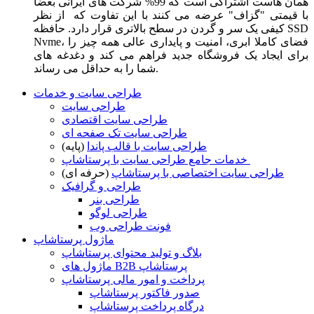
همان هاست اشتراکی است که 99% شرکت های ایرانی بعضا
با قیمتی "گزاف" عرضه می کنند با این تفاوت که از نظر
کیفی یک سر و گردن در سطح بالاتری قرار دارد. حافظه SSD
Nvme، فضای کاملا ابری، امنیت و پایداری عالی همه چیز را
برای ایجاد یک فروشگاه جدید فراهم می کند و دغدغه های
شما را به حداقل می رساند.
طراحی سایت و خدمات
طراحی سایت
طراحی سایت اقتصادی
طراحی سایت تک صفحه ای
طراحی سایت با قالب پاندا
(پایه)
خدمات جامع طراحی سایت با پرستاشاپ
طراحی سایت اختصاصی با پرستاشاپ
(حرفه ای)
طراحی و گرافیک
طراحی بنر
طراحی لوگو
فونت طراحی وب
ماژول پرستاشاپ
بلاگ و تولید محتوای پرستاشاپ
ماژول های B2B پرستاشاپ
پرداخت و امور مالی پرستاشاپ
صدور فاکتور پرستاشاپ
درگاه پرداخت پرستاشاپ