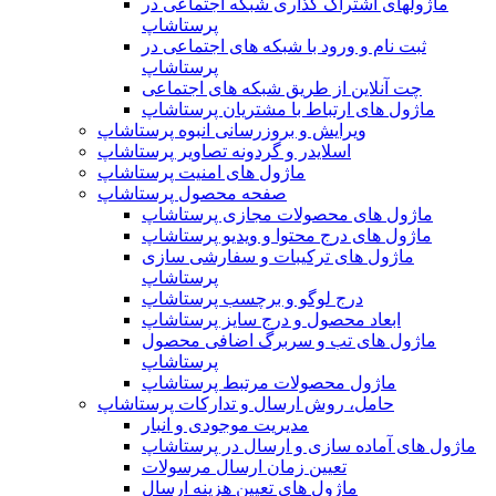
ماژولهای اشتراک‌ گذاری شبکه اجتماعی در
پرستاشاپ
ثبت نام و ورود با شبکه های اجتماعی در
پرستاشاپ
چت آنلاین از طریق شبکه های اجتماعی
ماژول های ارتباط با مشتریان پرستاشاپ
ویرایش و بروزرسانی انبوه پرستاشاپ
اسلایدر و گردونه تصاویر پرستاشاپ
ماژول های امنیت پرستاشاپ
صفحه محصول پرستاشاپ
ماژول های محصولات مجازی پرستاشاپ
ماژول های درج محتوا و ویدیو پرستاشاپ
ماژول های ترکیبات و سفارشی سازی
پرستاشاپ
درج لوگو و برچسب پرستاشاپ
ابعاد محصول و درج سایز پرستاشاپ
ماژول های تب و سربرگ اضافی محصول
پرستاشاپ
ماژول محصولات مرتبط پرستاشاپ
حامل، روش ارسال و تدارکات پرستاشاپ
مدیریت موجودی و انبار
ماژول های آماده سازی و ارسال در پرستاشاپ
تعیین زمان ارسال مرسولات
ماژول های تعیین هزینه ارسال